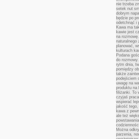
nie trzeba z
setek nut s
dobrym napar
będzie po pr
odetchnąć i 
Kawa ma tak
kawie jest 
na rozmowę.
naturalnego 
planować, w
kulturach ka
Podana gośc
do rozmowy. 
rytm dnia, t
pomiędzy ob
także zainte
podejściem 
uwagę na war
produktu na 
filiżanki. T
czyjaś prac
wspierać lep
jakość tego,
kawa z pewne
ale też więk
powstawania
codzienności
Można odkry
parzenia, no
uważniejsze