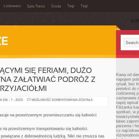
Lodowato
Tagi
Tagi
Spis Treści
Środa
SUB
ZE
ĄCYMI SIĘ FERIAMI, DUŻO
Kawa od dawn
NA ZAŁATWIAĆ PODRÓŻ Z
napojem pob
rytuał, bez 
PRZYJACIÓŁMI
pretekst do 
codziennej p
zastanawia s
WRAZ
SIE - 7 - 2025
MOŻLIWOŚĆ KOMENTOWANIA
ZOSTAŁA
napój wpisał
ZE
ZBLIŻAJĄCYMI
Filiżanka ka
SIĘ
spotkań, w p
FERIAMI,
bazuje na przestrzennym przemieszczaniu się ludności
towarzystwie
DUŻO
OSÓB
łatwo zapom
ROZPOCZYNA
parzenia i hi
ZAŁATWIAĆ
je na przestrzennym transportowaniu się ludności.
co najciekaw
PODRÓŻ
Z
różnorodnoś
t powiązane z dobrowolnością ludzką. Nikt nie zmusza nas
RODZINĄ