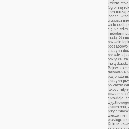
którym stoją
Ogromną rol
sam rodzaj 
inaczej w za
grubości mie
wiele osób p
się nie tylk
metodami pr
modę. Samodz
pozwala lepi
początkowo 
zaczyna dec
połowie tej 
odkrywa, że 
małą dziedzi
Pojawia się
testowanie n
pasjonatami
zaczyna pr
bo każdy det
jakość młynk
powtarzalnoś
sprawiają, ż
wyjątkowego
zapominać, ż
przyjemność
wiedza nie m
prostego mo
Kultura kaw
skomplikowan