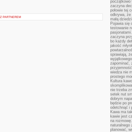
początkowo 
zaczyna dec
połowie tej 
odkrywa, że 
 Z PARTNEREM
małą dziedzi
Pojawia się
testowanie n
pasjonatami
zaczyna pr
bo każdy det
jakość młynk
powtarzalnoś
sprawiają, ż
wyjątkowego
zapominać, ż
przyjemność
wiedza nie m
prostego mo
Kultura kaw
skomplikowan
nie trzeba z
setek nut s
dobrym napar
będzie po pr
odetchnąć i 
Kawa ma tak
kawie jest 
na rozmowę.
naturalnego 
planować, w