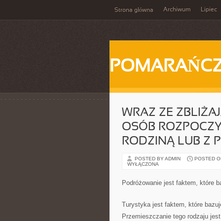
Archiwum
Lipiec
Strona główna
POMARAŃC
WRAZ ZE ZBLIŻAJ
OSÓB ROZPOCZY
RODZINĄ LUB Z 
POSTED BY ADMIN
POSTED ON 
WYŁĄCZONA
Podróżowanie jest faktem, które 
Turystyka jest faktem, które bazu
Przemieszczanie tego rodzaju jes