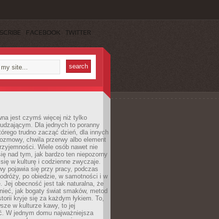
SCRIBE
FACEBOOK
TWITTER
a jest czymś więcej niż tylko
udzającym. Dla jednych to poranny
którego trudno zacząć dzień, dla innych
rozmowy, chwila przerwy albo element
rzyjemności. Wiele osób nawet nie
ię nad tym, jak bardzo ten niepozorny
 się w kulturę i codzienne zwyczaje.
wy pojawia się przy pracy, podczas
odróży, po obiedzie, w samotności i w
. Jej obecność jest tak naturalna, że
nieć, jak bogaty świat smaków, metod
storii kryje się za każdym łykiem. To,
sze w kulturze kawy, to jej
ć. W jednym domu najważniejsza