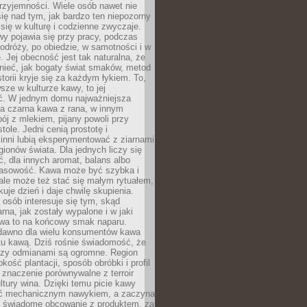
rzyjemności. Wiele osób nawet nie
ię nad tym, jak bardzo ten niepozorny
 się w kulturę i codzienne zwyczaje.
wy pojawia się przy pracy, podczas
odróży, po obiedzie, w samotności i w
. Jej obecność jest tak naturalna, że
nieć, jak bogaty świat smaków, metod
storii kryje się za każdym łykiem. To,
sze w kulturze kawy, to jej
ć. W jednym domu najważniejsza
a czarna kawa z rana, w innym
pój z mlekiem, pijany powoli przy
ole. Jedni cenią prostotę i
 inni lubią eksperymentować z ziarnami
gionów świata. Dla jednych liczy się
, dla innych aromat, balans albo
wasowość. Kawa może być szybka i
ale może też stać się małym rytuałem,
kuje dzień i daje chwilę skupienia.
 osób interesuje się tym, skąd
rna, jak zostały wypalone i w jaki
wa to na końcowy smak naparu.
dawno dla wielu konsumentów kawa
tu kawą. Dziś rośnie świadomość, że
dzy odmianami są ogromne. Region
kość plantacji, sposób obróbki i profil
 znaczenie porównywalne z terroir
tury wina. Dzięki temu picie kawy
yć mechanicznym nawykiem, a zaczyna
 świadome obcowanie z produktem, za