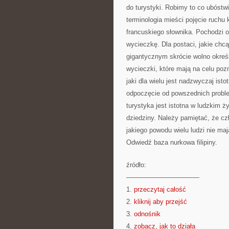
do turystyki. Robimy to co ubóstw
terminologia mieści pojęcie ruchu
francuskiego słownika. Pochodzi od
wycieczkę. Dla postaci, jakie ch
gigantycznym skrócie wolno określ
wycieczki, które mają na celu poz
jaki dla wielu jest nadzwyczaj i
odpoczęcie od powszednich proble
turystyka jest istotna w ludzkim 
dziedziny. Należy pamiętać, że cz
jakiego powodu wielu ludzi nie ma
Odwiedź baza nurkowa filipiny.
źródło:
———————————
1.
przeczytaj całość
2.
kliknij aby przejść
3.
odnośnik
4.
zobacz, jak to działa