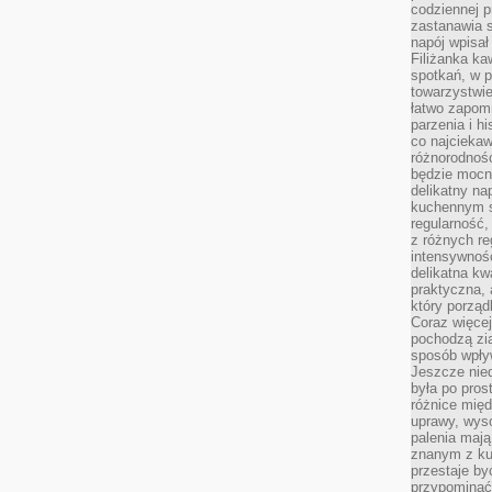
codziennej p
zastanawia s
napój wpisał
Filiżanka ka
spotkań, w p
towarzystwie
łatwo zapom
parzenia i hi
co najciekaw
różnorodnoś
będzie mocn
delikatny na
kuchennym st
regularność,
z różnych re
intensywność
delikatna k
praktyczna, 
który porząd
Coraz więcej
pochodzą zia
sposób wpły
Jeszcze nie
była po pros
różnice mię
uprawy, wyso
palenia mają
znanym z kul
przestaje b
przypominać