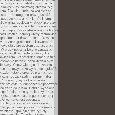
nać wszystkich metod ani rozróżniać
makowych, by naprawdę cieszyć się
em. Dla wielu ludzi najważniejsze
ostu to, że mogą na chwilę usiąść,
pobyć ze sobą albo z kimś bliskim.
że wymiar społeczny. Spotkanie przy
czymś innym niż zwykłe umówienie się
 Ten napój tworzy atmosferę swobody i
zatrzymania. Łatwiej wtedy rozmawiać,
spominać i budować relacje. W wielu
wa to znak gościnności i otwartości.
iowi, staje się gestem zapraszającym
W pracy potrafi z kolei wyznaczać
worząc krótkie chwile odpoczynku
owiązkami. W ostatnich latach rośnie
resowanie bardziej odpowiedzialnym
do kawy. Coraz więcej osób zwraca
unki uprawy, uczciwy handel i jakość
każdym etapie drogi od plantacji do
o ważne, bo za każdym ziarnem stoi
a. Świadomy wybór kawy może
sze praktyki, a jednocześnie poprawiać
 co trafia do kubka. Dobrze wypalona
go źródła to nie tylko lepszy smak,
szy szacunek dla całego procesu jej
. Choć kawa jest obecna w
 od lat, wciąż potrafi zaskakiwać.
wać ją na nowo poprzez inne metody
we ziarna, spokojniejsze rytuały i
 smakowanie. To jeden z tych