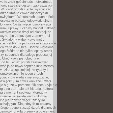
wa to znak gościnności i otwartości.
iowi, staje się gestem zapraszającym
W pracy potrafi z kolei wyznaczać
worząc krótkie chwile odpoczynku
owiązkami. W ostatnich latach rośnie
resowanie bardziej odpowiedzialnym
do kawy. Coraz więcej osób zwraca
unki uprawy, uczciwy handel i jakość
każdym etapie drogi od plantacji do
o ważne, bo za każdym ziarnem stoi
a. Świadomy wybór kawy może
sze praktyki, a jednocześnie poprawiać
 co trafia do kubka. Dobrze wypalona
go źródła to nie tylko lepszy smak,
szy szacunek dla całego procesu jej
. Choć kawa jest obecna w
 od lat, wciąż potrafi zaskakiwać.
wać ją na nowo poprzez inne metody
we ziarna, spokojniejsze rytuały i
 smakowanie. To jeden z tych
cia, które wydają się zwyczajne,
oświęcimy im chwili większej uwagi.
e się, że w porannej filiżance kryje się
rgia na start, ale też historia, kultura,
mały moment spokoju, którego w
świecie naprawdę warto pilnować.
a jest czymś więcej niż tylko
udzającym. Dla jednych to poranny
którego trudno zacząć dzień, dla innych
rozmowy, chwila przerwy albo element