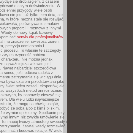
wydaje się drobiazgiem, z czasem
ydować o całym doświadczeniu. W
codziennej przygody wiele osób
kawa nie jest już tylko tłem dnia, ale
ną, w której można stale się rozwijać.
 ciekawość, porównywanie smaków,
owych proporcji i rozmowy z innymi
. Wtedy domowy kącik kawowy
zypominać
serwis dla profesjonalistów
al ma znaczenie: świeżość ziaren,
a, precyzja odmierzania i
ć procesu. To właśnie te szczegóły
e zwykła czynność nabiera
 charakteru. Nie można jednak
e najważniejsza w kawie jest
. Nawet najbardziej szczegółowa
a sensu, jeśli odbiera radość z
mentu zatrzymania się w ciągu dnia.
owa bywa czasem przedstawiana jako
y świat pełen zasad i ekspertów, ale
nać wszystkich metod ani rozróżniać
makowych, by naprawdę cieszyć się
em. Dla wielu ludzi najważniejsze
ostu to, że mogą na chwilę usiąść,
pobyć ze sobą albo z kimś bliskim.
że wymiar społeczny. Spotkanie przy
czymś innym niż zwykłe umówienie się
 Ten napój tworzy atmosferę swobody i
zatrzymania. Łatwiej wtedy rozmawiać,
spominać i budować relacje. W wielu