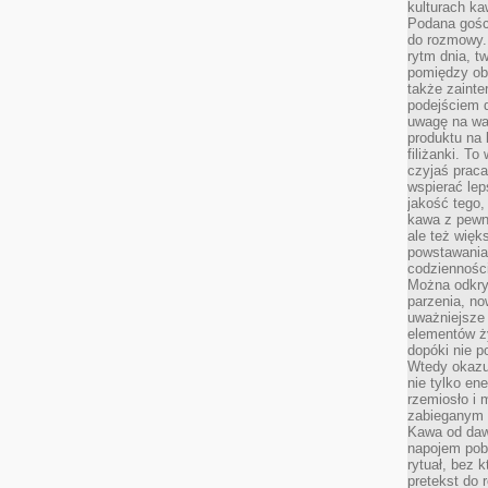
kulturach ka
Podana gośc
do rozmowy. 
rytm dnia, t
pomiędzy ob
także zainte
podejściem 
uwagę na war
produktu na 
filiżanki. T
czyjaś prac
wspierać lep
jakość tego,
kawa z pewne
ale też więk
powstawania
codzienności
Można odkry
parzenia, no
uważniejsze
elementów ży
dopóki nie p
Wtedy okazuj
nie tylko ene
rzemiosło i 
zabieganym 
Kawa od dawn
napojem pob
rytuał, bez 
pretekst do 