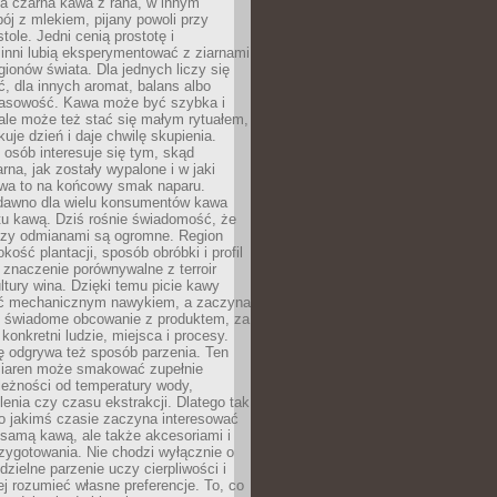
a czarna kawa z rana, w innym
pój z mlekiem, pijany powoli przy
ole. Jedni cenią prostotę i
 inni lubią eksperymentować z ziarnami
gionów świata. Dla jednych liczy się
, dla innych aromat, balans albo
wasowość. Kawa może być szybka i
ale może też stać się małym rytuałem,
kuje dzień i daje chwilę skupienia.
 osób interesuje się tym, skąd
rna, jak zostały wypalone i w jaki
wa to na końcowy smak naparu.
dawno dla wielu konsumentów kawa
tu kawą. Dziś rośnie świadomość, że
dzy odmianami są ogromne. Region
kość plantacji, sposób obróbki i profil
 znaczenie porównywalne z terroir
tury wina. Dzięki temu picie kawy
yć mechanicznym nawykiem, a zaczyna
 świadome obcowanie z produktem, za
 konkretni ludzie, miejsca i procesy.
ę odgrywa też sposób parzenia. Ten
ziaren może smakować zupełnie
leżności od temperatury wody,
lenia czy czasu ekstrakcji. Dlatego tak
o jakimś czasie zaczyna interesować
o samą kawą, ale także akcesoriami i
zygotowania. Nie chodzi wyłącznie o
ielne parzenie uczy cierpliwości i
ej rozumieć własne preferencje. To, co