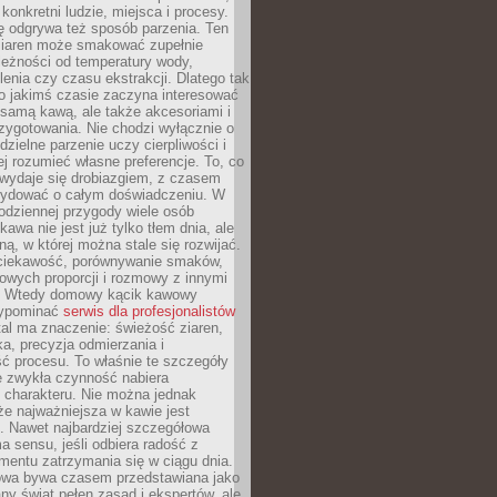
 konkretni ludzie, miejsca i procesy.
ę odgrywa też sposób parzenia. Ten
ziaren może smakować zupełnie
leżności od temperatury wody,
lenia czy czasu ekstrakcji. Dlatego tak
o jakimś czasie zaczyna interesować
o samą kawą, ale także akcesoriami i
zygotowania. Nie chodzi wyłącznie o
ielne parzenie uczy cierpliwości i
ej rozumieć własne preferencje. To, co
wydaje się drobiazgiem, z czasem
ydować o całym doświadczeniu. W
codziennej przygody wiele osób
kawa nie jest już tylko tłem dnia, ale
ną, w której można stale się rozwijać.
 ciekawość, porównywanie smaków,
owych proporcji i rozmowy z innymi
. Wtedy domowy kącik kawowy
zypominać
serwis dla profesjonalistów
al ma znaczenie: świeżość ziaren,
a, precyzja odmierzania i
ć procesu. To właśnie te szczegóły
e zwykła czynność nabiera
 charakteru. Nie można jednak
e najważniejsza w kawie jest
. Nawet najbardziej szczegółowa
a sensu, jeśli odbiera radość z
mentu zatrzymania się w ciągu dnia.
owa bywa czasem przedstawiana jako
y świat pełen zasad i ekspertów, ale