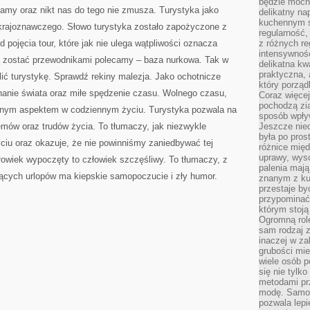
będzie mocn
LUB
iamy oraz nikt nas do tego nie zmusza. Turystyka jako
Z
delikatny na
PRZYJACIÓŁMI
kuchennym st
 krajoznawczego. Słowo turystyka zostało zapożyczone z
regularność,
 pojęcia tour, które jak nie ulega wątpliwości oznacza
z różnych re
intensywność
cą zostać przewodnikami polecamy – baza nurkowa. Tak w
delikatna k
praktyczna, 
ić turystykę. Sprawdź rekiny malezja. Jako ochotnicze
który porząd
nanie świata oraz miłe spędzenie czasu. Wolnego czasu,
Coraz więcej
pochodzą zia
stotnym aspektem w codziennym życiu. Turystyka pozwala na
sposób wpły
mów oraz trudów życia. To tłumaczy, jak niezwykle
Jeszcze nie
była po pros
życiu oraz okazuje, że nie powinniśmy zaniedbywać tej
różnice mię
uprawy, wyso
łowiek wypoczęty to człowiek szczęśliwy. To tłumaczy, z
palenia mają
jących urlopów ma kiepskie samopoczucie i zły humor.
znanym z kul
przestaje b
przypominać
którym stoją
Ogromną rol
sam rodzaj 
inaczej w za
grubości mie
wiele osób p
się nie tylk
metodami pr
modę. Samodz
pozwala lepi