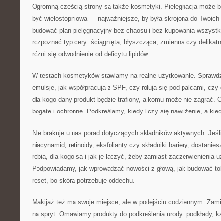
Ogromną częścią strony są także kosmetyki. Pielęgnacja może b
być wielostopniowa — najważniejsze, by była skrojona do Twoic
budować plan pielęgnacyjny bez chaosu i bez kupowania wszystk
rozpoznać typ cery: ściągnięta, błyszcząca, zmienna czy delika
różni się odwodnienie od deficytu lipidów.
W testach kosmetyków stawiamy na realne użytkowanie. Sprawdz
emulsje, jak współpracują z SPF, czy rolują się pod palcami, czy 
dla kogo dany produkt będzie trafiony, a komu może nie zagrać. 
bogate i ochronne. Podkreślamy, kiedy liczy się nawilżenie, a kied
Nie brakuje u nas porad dotyczących składników aktywnych. Jeśl
niacynamid, retinoidy, eksfolianty czy składniki bariery, dostanie
robią, dla kogo są i jak je łączyć, żeby zamiast zaczerwienienia
Podpowiadamy, jak wprowadzać nowości z głową, jak budować toler
reset, bo skóra potrzebuje oddechu.
Makijaż też ma swoje miejsce, ale w podejściu codziennym. Zamia
na spryt. Omawiamy produkty do podkreślenia urody: podkłady, k