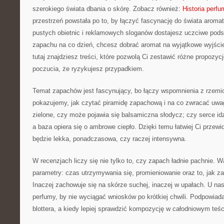
szerokiego świata dbania o skórę. Zobacz również:
Historia perfu
przestrzeń powstała po to, by łączyć fascynację do świata aroma
pustych obietnic i reklamowych sloganów dostajesz uczciwe pod
zapachu na co dzień, chcesz dobrać aromat na wyjątkowe wyjście 
tutaj znajdziesz treści, które pozwolą Ci zestawić różne propozyc
poczucia, że ryzykujesz przypadkiem.
Temat zapachów jest fascynujący, bo łączy wspomnienia z rzemio
pokazujemy, jak czytać piramidę zapachową i na co zwracać uwa
zielone, czy może pojawia się balsamiczna słodycz; czy serce idz
a baza opiera się o ambrowe ciepło. Dzięki temu łatwiej Ci przew
będzie lekka, ponadczasowa, czy raczej intensywna.
W recenzjach liczy się nie tylko to, czy zapach ładnie pachnie. W
parametry: czas utrzymywania się, promieniowanie oraz to, jak z
Inaczej zachowuje się na skórze suchej, inaczej w upałach. U nas
perfumy, by nie wyciągać wniosków po krótkiej chwili. Podpowiad
blottera, a kiedy lepiej sprawdzić kompozycję w całodniowym teśc