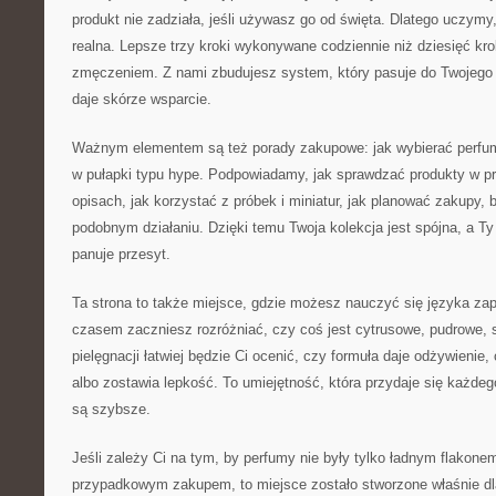
produkt nie zadziała, jeśli używasz go od święta. Dlatego uczymy, 
realna. Lepsze trzy kroki wykonywane codziennie niż dziesięć kro
zmęczeniem. Z nami zbudujesz system, który pasuje do Twojego 
daje skórze wsparcie.
Ważnym elementem są też porady zakupowe: jak wybierać perfu
w pułapki typu hype. Podpowiadamy, jak sprawdzać produkty w pr
opisach, jak korzystać z próbek i miniatur, jak planować zakupy, 
podobnym działaniu. Dzięki temu Twoja kolekcja jest spójna, a Ty
panuje przesyt.
Ta strona to także miejsce, gdzie możesz nauczyć się języka zap
czasem zaczniesz rozróżniać, czy coś jest cytrusowe, pudrowe, 
pielęgnacji łatwiej będzie Ci ocenić, czy formuła daje odżywienie
albo zostawia lepkość. To umiejętność, która przydaje się każdego
są szybsze.
Jeśli zależy Ci na tym, by perfumy nie były tylko ładnym flakone
przypadkowym zakupem, to miejsce zostało stworzone właśnie dla