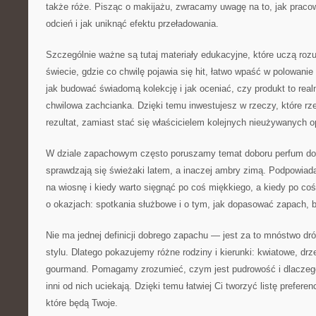
także róże. Pisząc o makijażu, zwracamy uwagę na to, jak praco
odcień i jak uniknąć efektu przeładowania.
Szczególnie ważne są tutaj materiały edukacyjne, które uczą r
świecie, gdzie co chwilę pojawia się hit, łatwo wpaść w polowani
jak budować świadomą kolekcję i jak oceniać, czy produkt to real
chwilowa zachcianka. Dzięki temu inwestujesz w rzeczy, które r
rezultat, zamiast stać się właścicielem kolejnych nieużywanych 
W dziale zapachowym często poruszamy temat doboru perfum do 
sprawdzają się świeżaki latem, a inaczej ambry zimą. Podpowiad
na wiosnę i kiedy warto sięgnąć po coś miękkiego, a kiedy po c
o okazjach: spotkania służbowe i o tym, jak dopasować zapach, b
Nie ma jednej definicji dobrego zapachu — jest za to mnóstwo dr
stylu. Dlatego pokazujemy różne rodziny i kierunki: kwiatowe, drz
gourmand. Pomagamy zrozumieć, czym jest pudrowość i dlaczego 
inni od nich uciekają. Dzięki temu łatwiej Ci tworzyć listę prefere
które będą Twoje.