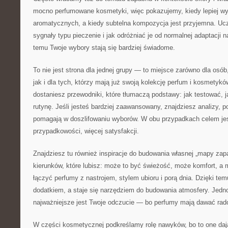
mocno perfumowane kosmetyki, więc pokazujemy, kiedy lepiej wy
aromatycznych, a kiedy subtelna kompozycja jest przyjemna. U
sygnały typu pieczenie i jak odróżniać je od normalnej adaptacji 
temu Twoje wybory stają się bardziej świadome.
To nie jest strona dla jednej grupy — to miejsce zarówno dla osób
jak i dla tych, którzy mają już swoją kolekcję perfum i kosmetykó
dostaniesz przewodniki, które tłumaczą podstawy: jak testować, j
rutynę. Jeśli jesteś bardziej zaawansowany, znajdziesz analizy, p
pomagają w doszlifowaniu wyborów. W obu przypadkach celem jes
przypadkowości, więcej satysfakcji.
Znajdziesz tu również inspiracje do budowania własnej „mapy zap
kierunków, które lubisz: może to być świeżość, może komfort, a
łączyć perfumy z nastrojem, stylem ubioru i porą dnia. Dzięki te
dodatkiem, a staje się narzędziem do budowania atmosfery. Jed
najważniejsze jest Twoje odczucie — bo perfumy mają dawać radoś
W części kosmetycznej podkreślamy rolę nawyków, bo to one dają