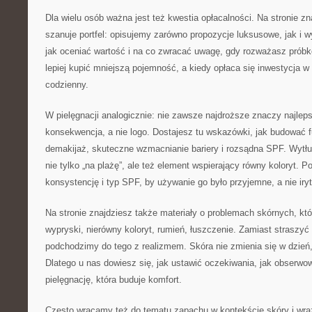
Dla wielu osób ważna jest też kwestia opłacalności. Na stronie zn
szanuje portfel: opisujemy zarówno propozycje luksusowe, jak i 
jak oceniać wartość i na co zwracać uwagę, gdy rozważasz prób
lepiej kupić mniejszą pojemność, a kiedy opłaca się inwestycja w 
codzienny.
W pielęgnacji analogicznie: nie zawsze najdroższe znaczy najleps
konsekwencja, a nie logo. Dostajesz tu wskazówki, jak budować 
demakijaż, skuteczne wzmacnianie bariery i rozsądna SPF. Wytłu
nie tylko „na plażę”, ale też element wspierający równy koloryt. 
konsystencję i typ SPF, by używanie go było przyjemne, a nie iryt
Na stronie znajdziesz także materiały o problemach skórnych, któ
wypryski, nierówny koloryt, rumień, łuszczenie. Zamiast straszyć
podchodzimy do tego z realizmem. Skóra nie zmienia się w dzień,
Dlatego u nas dowiesz się, jak ustawić oczekiwania, jak obserwow
pielęgnację, która buduje komfort.
Często wracamy też do tematu zapachu w kontekście skóry i wrażl