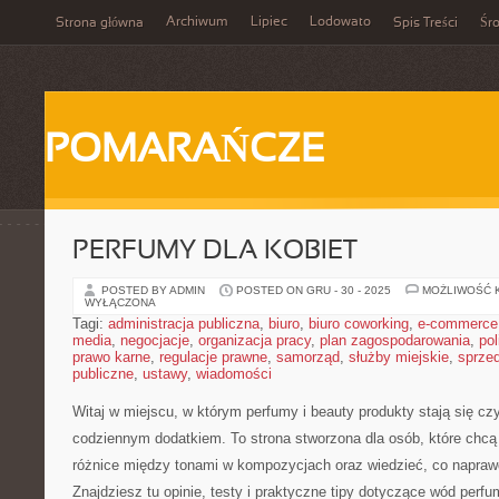
Archiwum
Lipiec
Lodowato
Strona główna
Spis Treści
Śr
POMARAŃCZE
PERFUMY DLA KOBIET
POSTED BY ADMIN
POSTED ON GRU - 30 - 2025
MOŻLIWOŚĆ 
WYŁĄCZONA
Tagi:
administracja publiczna
,
biuro
,
biuro coworking
,
e-commerce
media
,
negocjacje
,
organizacja pracy
,
plan zagospodarowania
,
pol
prawo karne
,
regulacje prawne
,
samorząd
,
służby miejskie
,
sprze
publiczne
,
ustawy
,
wiadomości
Witaj w miejscu, w którym perfumy i beauty produkty stają się cz
codziennym dodatkiem. To strona stworzona dla osób, które chc
różnice między tonami w kompozycjach oraz wiedzieć, co naprawd
Znajdziesz tu opinie, testy i praktyczne tipy dotyczące wód perf