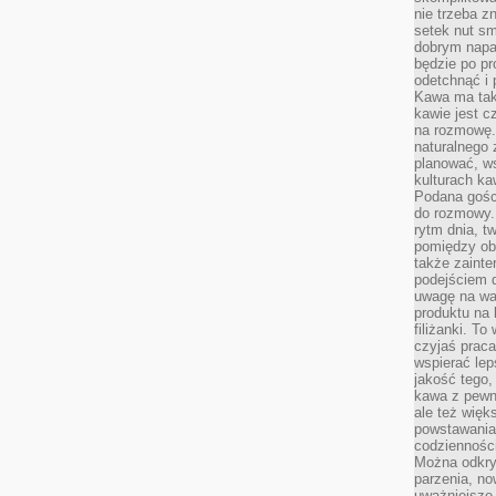
nie trzeba z
setek nut s
dobrym napar
będzie po pr
odetchnąć i 
Kawa ma tak
kawie jest 
na rozmowę.
naturalnego 
planować, w
kulturach ka
Podana gośc
do rozmowy. 
rytm dnia, t
pomiędzy ob
także zainte
podejściem 
uwagę na war
produktu na 
filiżanki. T
czyjaś prac
wspierać lep
jakość tego,
kawa z pewne
ale też więk
powstawania
codzienności
Można odkry
parzenia, no
uważniejsze