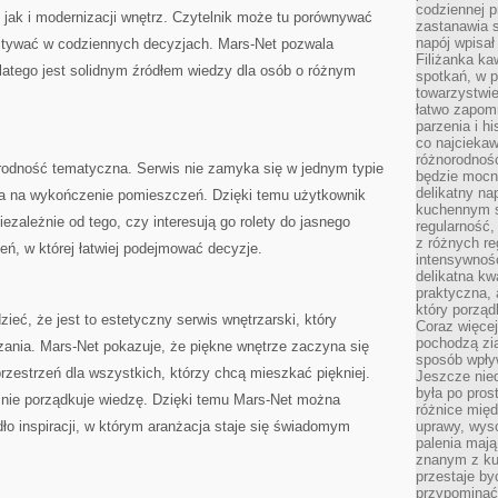
codziennej p
jak i modernizacji wnętrz. Czytelnik może tu porównywać
zastanawia s
napój wpisał
stywać w codziennych decyzjach. Mars-Net pozwala
Filiżanka ka
atego jest solidnym źródłem wiedzy dla osób o różnym
spotkań, w p
towarzystwie
łatwo zapom
parzenia i hi
co najciekaw
różnorodnoś
orodność tematyczna. Serwis nie zamyka się w jednym typie
będzie mocn
delikatny na
enia na wykończenie pomieszczeń. Dzięki temu użytkownik
kuchennym st
zależnie od tego, czy interesują go rolety do jasnego
regularność,
z różnych re
eń, w której łatwiej podejmować decyzje.
intensywność
delikatna k
praktyczna, 
który porząd
ieć, że jest to estetyczny serwis wnętrzarski, który
Coraz więcej
pochodzą zia
zania. Mars-Net pokazuje, że piękne wnętrze zaczyna się
sposób wpły
przestrzeń dla wszystkich, którzy chcą mieszkać piękniej.
Jeszcze nie
była po pros
śnie porządkuje wiedzę. Dzięki temu Mars-Net można
różnice mię
o inspiracji, w którym aranżacja staje się świadomym
uprawy, wyso
palenia mają
znanym z kul
przestaje b
przypominać