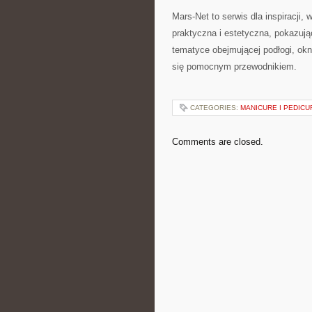
Mars-Net to serwis dla inspiracji,
praktyczna i estetyczna, pokazują
tematyce obejmującej podłogi, ok
się pomocnym przewodnikiem.
CATEGORIES:
MANICURE I PEDICU
Comments are closed.