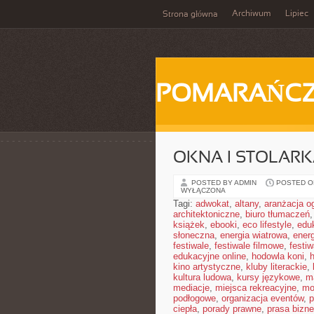
Archiwum
Lipiec
Strona główna
POMARAŃC
OKNA I STOLAR
POSTED BY ADMIN
POSTED ON
WYŁĄCZONA
Tagi:
adwokat
,
altany
,
aranżacja o
architektoniczne
,
biuro tłumaczeń
książek
,
ebooki
,
eco lifestyle
,
edu
słoneczna
,
energia wiatrowa
,
ener
festiwale
,
festiwale filmowe
,
festi
edukacyjne online
,
hodowla koni
,
h
kino artystyczne
,
kluby literackie
,
kultura ludowa
,
kursy językowe
,
m
mediacje
,
miejsca rekreacyjne
,
mo
podłogowe
,
organizacja eventów
,
p
ciepła
,
porady prawne
,
prasa bizn