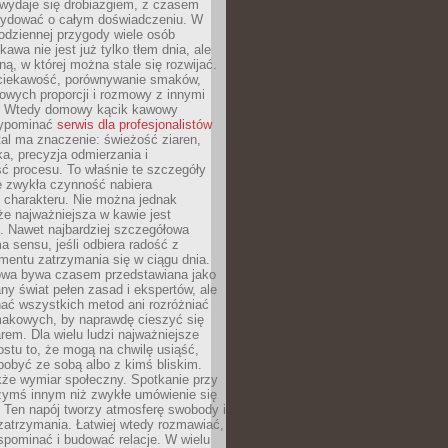
wydaje się drobiazgiem, z czasem
ydować o całym doświadczeniu. W
codziennej przygody wiele osób
kawa nie jest już tylko tłem dnia, ale
ną, w której można stale się rozwijać.
 ciekawość, porównywanie smaków,
owych proporcji i rozmowy z innymi
. Wtedy domowy kącik kawowy
zypominać
serwis dla profesjonalistów
al ma znaczenie: świeżość ziaren,
a, precyzja odmierzania i
ć procesu. To właśnie te szczegóły
e zwykła czynność nabiera
 charakteru. Nie można jednak
e najważniejsza w kawie jest
. Nawet najbardziej szczegółowa
a sensu, jeśli odbiera radość z
mentu zatrzymania się w ciągu dnia.
owa bywa czasem przedstawiana jako
y świat pełen zasad i ekspertów, ale
nać wszystkich metod ani rozróżniać
makowych, by naprawdę cieszyć się
em. Dla wielu ludzi najważniejsze
ostu to, że mogą na chwilę usiąść,
pobyć ze sobą albo z kimś bliskim.
że wymiar społeczny. Spotkanie przy
czymś innym niż zwykłe umówienie się
 Ten napój tworzy atmosferę swobody i
zatrzymania. Łatwiej wtedy rozmawiać,
spominać i budować relacje. W wielu