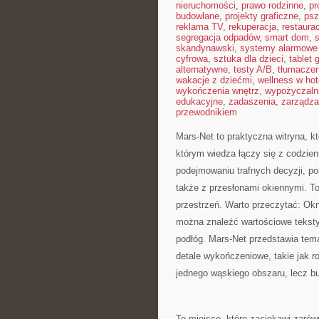
nieruchomości
,
prawo rodzinne
,
pr
budowlane
,
projekty graficzne
,
psz
reklama TV
,
rekuperacja
,
restaura
segregacja odpadów
,
smart dom
,
s
skandynawski
,
systemy alarmowe
cyfrowa
,
sztuka dla dzieci
,
tablet 
alternatywne
,
testy A/B
,
tłumaczen
wakacje z dziećmi
,
wellness w hot
wykończenia wnętrz
,
wypożyczaln
edukacyjne
,
zadaszenia
,
zarządza
przewodnikiem
Mars-Net to praktyczna witryna, kt
którym wiedza łączy się z codzie
podejmowaniu trafnych decyzji, p
także z przesłonami okiennymi. To
przestrzeń. Warto przeczytać: Okn
można znaleźć wartościowe teksty
podłóg. Mars-Net przedstawia tem
detale wykończeniowe, takie jak ro
jednego wąskiego obszaru, lecz b
To miejsce, które zaciekawi zarów