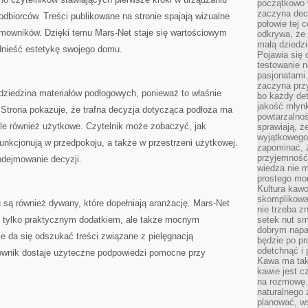
początkowo 
zaczyna dec
odbiorców. Treści publikowane na stronie spajają wizualne
połowie tej 
mowników. Dzięki temu Mars-Net staje się wartościowym
odkrywa, że 
małą dziedzi
dnieść estetykę swojego domu.
Pojawia się
testowanie n
pasjonatami
zaczyna pr
dziedzina materiałów podłogowych, ponieważ to właśnie
bo każdy det
jakość młynk
 Strona pokazuje, że trafna decyzja dotycząca podłoża ma
powtarzalnoś
ale również użytkowe. Czytelnik może zobaczyć, jak
sprawiają, ż
wyjątkowego
unkcjonują w przedpokoju, a także w przestrzeni użytkowej.
zapominać, ż
przyjemność
odejmowanie decyzji.
wiedza nie m
prostego mo
Kultura kaw
skomplikowan
ą również dywany, które dopełniają aranżację. Mars-Net
nie trzeba z
e tylko praktycznym dodatkiem, ale także mocnym
setek nut s
dobrym napar
e da się odszukać treści związane z pielęgnacją
będzie po pr
odetchnąć i 
kownik dostaje użyteczne podpowiedzi pomocne przy
Kawa ma tak
kawie jest 
na rozmowę.
naturalnego 
planować, w