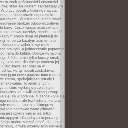
wa to znak gościnności i otwartości.
iowi, staje się gestem zapraszającym
W pracy potrafi z kolei wyznaczać
worząc krótkie chwile odpoczynku
owiązkami. W ostatnich latach rośnie
resowanie bardziej odpowiedzialnym
do kawy. Coraz więcej osób zwraca
unki uprawy, uczciwy handel i jakość
każdym etapie drogi od plantacji do
o ważne, bo za każdym ziarnem stoi
a. Świadomy wybór kawy może
sze praktyki, a jednocześnie poprawiać
 co trafia do kubka. Dobrze wypalona
go źródła to nie tylko lepszy smak,
szy szacunek dla całego procesu jej
. Choć kawa jest obecna w
 od lat, wciąż potrafi zaskakiwać.
wać ją na nowo poprzez inne metody
we ziarna, spokojniejsze rytuały i
 smakowanie. To jeden z tych
cia, które wydają się zwyczajne,
oświęcimy im chwili większej uwagi.
e się, że w porannej filiżance kryje się
rgia na start, ale też historia, kultura,
mały moment spokoju, którego w
świecie naprawdę warto pilnować.
a jest czymś więcej niż tylko
udzającym. Dla jednych to poranny
którego trudno zacząć dzień, dla innych
rozmowy, chwila przerwy albo element