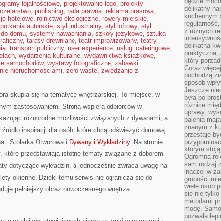
będzie mocn
ogramy lojalnościowe
,
projektowanie logo
,
projekty
delikatny na
czelarstwo
,
publishing
,
rada prawna
,
reklama prasowa
,
kuchennym st
cje hotelowe
,
rolnictwo ekologiczne
,
rowery miejskie
,
regularność,
potkania autorskie
,
styl industrialny
,
styl loftowy
,
styl
z różnych re
 do domu
,
systemy nawadniania
,
szkoły językowe
,
sztuka
intensywność
graficzny
,
tarasy drewniane
,
teatr improwizowany
,
teatry
delikatna k
ia
,
transport publiczny
,
user experience
,
usługi cateringowe
,
praktyczna, 
elach
,
wydarzenia kulturalne
,
wydawnictwa książkowe
,
który porząd
ie samochodów
,
wystawy fotograficzne
,
zabawki
Coraz więcej
nie nieruchomościami
,
zero waste
,
zwiedzanie z
pochodzą zia
sposób wpły
Jeszcze nie
óra skupia się na tematyce wnętrzarskiej. To miejsce, w
była po pros
różnice mię
nnym zastosowaniem. Strona wspiera odbiorców w
uprawy, wyso
okazując różnorodne możliwości związanych z dywanami, a
palenia mają
znanym z kul
 źródło inspiracji dla osób, które chcą odświeżyć domową
przestaje b
a i Stolarka Otworowa i
Dywany i Wykładziny
. Na stronie
przypominać
którym stoją
, które przedstawiają istotne tematy związane z doborem
Ogromną rol
sam rodzaj 
aty dotyczące wykładzin, a jednocześnie zwraca uwagę na
inaczej w za
lety okienne. Dzięki temu serwis nie ogranicza się do
grubości mie
wiele osób p
uduje pełniejszy obraz nowoczesnego wnętrza.
się nie tylk
metodami pr
modę. Samodz
pozwala lepi
no czytelników stawiających pierwsze kroki w urządzaniu