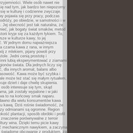
rzyjemności. Wiele osób nawet nie
ię nad tym, jak bardzo ten niepozorny
 się w kulturę i codzienne zwyczaje.
wy pojawia się przy pracy, podczas
odróży, po obiedzie, w samotności i w
. Jej obecność jest tak naturalna, że
nieć, jak bogaty świat smaków, metod
storii kryje się za każdym łykiem. To,
sze w kulturze kawy, to jej
ć. W jednym domu najważniejsza
a czarna kawa z rana, w innym
pój z mlekiem, pijany powoli przy
ole. Jedni cenią prostotę i
 inni lubią eksperymentować z ziarnami
gionów świata. Dla jednych liczy się
, dla innych aromat, balans albo
wasowość. Kawa może być szybka i
ale może też stać się małym rytuałem,
kuje dzień i daje chwilę skupienia.
 osób interesuje się tym, skąd
rna, jak zostały wypalone i w jaki
wa to na końcowy smak naparu.
dawno dla wielu konsumentów kawa
tu kawą. Dziś rośnie świadomość, że
dzy odmianami są ogromne. Region
kość plantacji, sposób obróbki i profil
 znaczenie porównywalne z terroir
tury wina. Dzięki temu picie kawy
yć mechanicznym nawykiem, a zaczyna
 świadome obcowanie z produktem, za