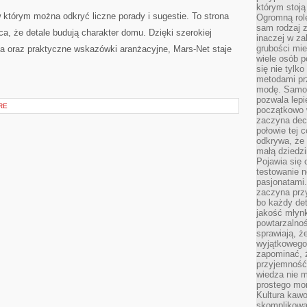
którym stoją
 w którym można odkryć liczne porady i sugestie. To strona
Ogromną rol
sam rodzaj 
ca, że detale budują charakter domu. Dzięki szerokiej
inaczej w za
grubości mie
na oraz praktyczne wskazówki aranżacyjne, Mars-Net staje
wiele osób p
się nie tylk
metodami pr
modę. Samodz
pozwala lepi
RE
początkowo 
zaczyna dec
połowie tej 
odkrywa, że 
małą dziedzi
Pojawia się
testowanie n
pasjonatami
zaczyna pr
bo każdy det
jakość młynk
powtarzalnoś
sprawiają, ż
wyjątkowego
zapominać, ż
przyjemność
wiedza nie m
prostego mo
Kultura kaw
skomplikowan