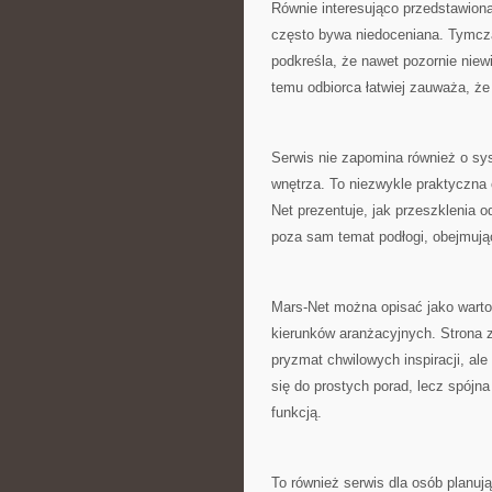
Równie interesująco przedstawiona
często bywa niedoceniana. Tymcza
podkreśla, że nawet pozornie niew
temu odbiorca łatwiej zauważa, że 
Serwis nie zapomina również o sy
wnętrza. To niezwykle praktyczna
Net prezentuje, jak przeszklenia o
poza sam temat podłogi, obejmują
Mars-Net można opisać jako warto
kierunków aranżacyjnych. Strona z
pryzmat chwilowych inspiracji, al
się do prostych porad, lecz spójna
funkcją.
To również serwis dla osób planuj