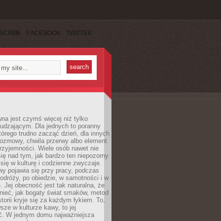
SCRIBE
FACEBOOK
TWITTER
a jest czymś więcej niż tylko
udzającym. Dla jednych to poranny
którego trudno zacząć dzień, dla innych
rozmowy, chwila przerwy albo element
rzyjemności. Wiele osób nawet nie
ię nad tym, jak bardzo ten niepozorny
 się w kulturę i codzienne zwyczaje.
wy pojawia się przy pracy, podczas
odróży, po obiedzie, w samotności i w
. Jej obecność jest tak naturalna, że
nieć, jak bogaty świat smaków, metod
storii kryje się za każdym łykiem. To,
sze w kulturze kawy, to jej
ć. W jednym domu najważniejsza