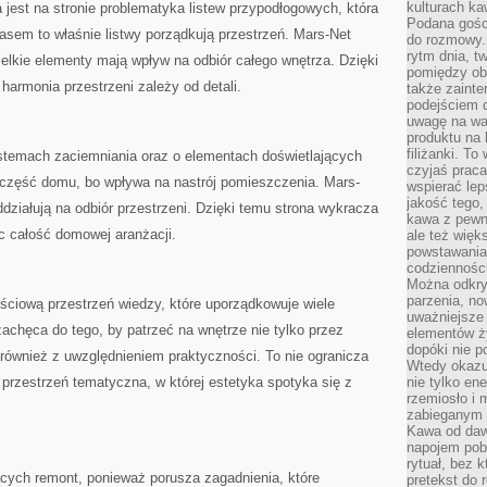
kulturach ka
 jest na stronie problematyka listew przypodłogowych, która
Podana gośc
sem to właśnie listwy porządkują przestrzeń. Mars-Net
do rozmowy. 
rytm dnia, t
ielkie elementy mają wpływ na odbiór całego wnętrza. Dzięki
pomiędzy ob
harmonia przestrzeni zależy od detali.
także zainte
podejściem 
uwagę na war
produktu na 
filiżanki. T
stemach zaciemniania oraz o elementach doświetlających
czyjaś prac
 część domu, bo wpływa na nastrój pomieszczenia. Mars-
wspierać lep
jakość tego,
ddziałują na odbiór przestrzeni. Dzięki temu strona wykracza
kawa z pewne
c całość domowej aranżacji.
ale też więk
powstawania
codzienności
Można odkry
parzenia, no
ściową przestrzeń wiedzy, które uporządkowuje wiele
uważniejsze
achęca do tego, by patrzeć na wnętrze nie tylko przez
elementów ży
dopóki nie p
e również z uwzględnieniem praktyczności. To nie ogranicza
Wtedy okazuj
 przestrzeń tematyczna, w której estetyka spotyka się z
nie tylko ene
rzemiosło i 
zabieganym 
Kawa od dawn
napojem pob
rytuał, bez 
ących remont, ponieważ porusza zagadnienia, które
pretekst do 