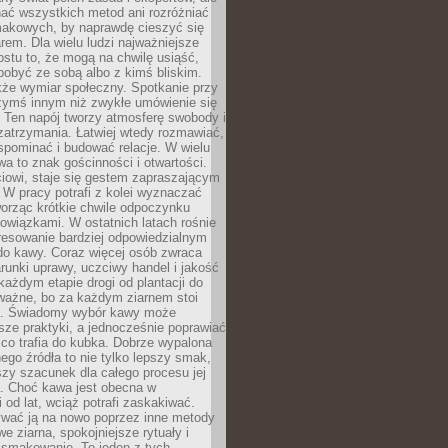
nać wszystkich metod ani rozróżniać
makowych, by naprawdę cieszyć się
em. Dla wielu ludzi najważniejsze
ostu to, że mogą na chwilę usiąść,
pobyć ze sobą albo z kimś bliskim.
że wymiar społeczny. Spotkanie przy
czymś innym niż zwykłe umówienie się
 Ten napój tworzy atmosferę swobody i
zatrzymania. Łatwiej wtedy rozmawiać,
spominać i budować relacje. W wielu
wa to znak gościnności i otwartości.
iowi, staje się gestem zapraszającym
W pracy potrafi z kolei wyznaczać
worząc krótkie chwile odpoczynku
owiązkami. W ostatnich latach rośnie
resowanie bardziej odpowiedzialnym
do kawy. Coraz więcej osób zwraca
unki uprawy, uczciwy handel i jakość
każdym etapie drogi od plantacji do
o ważne, bo za każdym ziarnem stoi
a. Świadomy wybór kawy może
sze praktyki, a jednocześnie poprawiać
 co trafia do kubka. Dobrze wypalona
go źródła to nie tylko lepszy smak,
szy szacunek dla całego procesu jej
. Choć kawa jest obecna w
 od lat, wciąż potrafi zaskakiwać.
wać ją na nowo poprzez inne metody
we ziarna, spokojniejsze rytuały i
 smakowanie. To jeden z tych