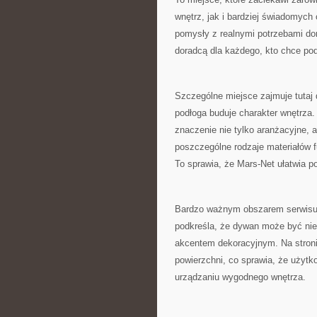
wnętrz, jak i bardziej świadomych 
pomysły z realnymi potrzebami do
doradcą dla każdego, kto chce po
Szczególne miejsce zajmuje tutaj 
podłoga buduje charakter wnętrza.
znaczenie nie tylko aranżacyjne, 
poszczególne rodzaje materiałów f
To sprawia, że Mars-Net ułatwia p
Bardzo ważnym obszarem serwisu s
podkreśla, że dywan może być ni
akcentem dekoracyjnym. Na stroni
powierzchni, co sprawia, że użyt
urządzaniu wygodnego wnętrza.