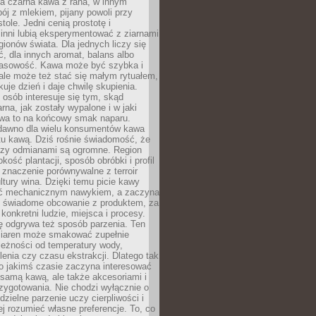
a czarna kawa z rana, w innym
pój z mlekiem, pijany powoli przy
ole. Jedni cenią prostotę i
 inni lubią eksperymentować z ziarnami
gionów świata. Dla jednych liczy się
, dla innych aromat, balans albo
wasowość. Kawa może być szybka i
ale może też stać się małym rytuałem,
kuje dzień i daje chwilę skupienia.
 osób interesuje się tym, skąd
rna, jak zostały wypalone i w jaki
wa to na końcowy smak naparu.
dawno dla wielu konsumentów kawa
tu kawą. Dziś rośnie świadomość, że
dzy odmianami są ogromne. Region
kość plantacji, sposób obróbki i profil
 znaczenie porównywalne z terroir
tury wina. Dzięki temu picie kawy
yć mechanicznym nawykiem, a zaczyna
 świadome obcowanie z produktem, za
 konkretni ludzie, miejsca i procesy.
ę odgrywa też sposób parzenia. Ten
ziaren może smakować zupełnie
leżności od temperatury wody,
lenia czy czasu ekstrakcji. Dlatego tak
o jakimś czasie zaczyna interesować
o samą kawą, ale także akcesoriami i
zygotowania. Nie chodzi wyłącznie o
ielne parzenie uczy cierpliwości i
ej rozumieć własne preferencje. To, co