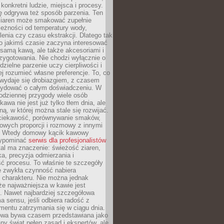
 konkretni ludzie, miejsca i procesy.
ę odgrywa też sposób parzenia. Ten
ziaren może smakować zupełnie
leżności od temperatury wody,
lenia czy czasu ekstrakcji. Dlatego tak
o jakimś czasie zaczyna interesować
o samą kawą, ale także akcesoriami i
zygotowania. Nie chodzi wyłącznie o
ielne parzenie uczy cierpliwości i
ej rozumieć własne preferencje. To, co
wydaje się drobiazgiem, z czasem
ydować o całym doświadczeniu. W
codziennej przygody wiele osób
kawa nie jest już tylko tłem dnia, ale
ną, w której można stale się rozwijać.
 ciekawość, porównywanie smaków,
owych proporcji i rozmowy z innymi
. Wtedy domowy kącik kawowy
zypominać
serwis dla profesjonalistów
al ma znaczenie: świeżość ziaren,
a, precyzja odmierzania i
ć procesu. To właśnie te szczegóły
e zwykła czynność nabiera
 charakteru. Nie można jednak
e najważniejsza w kawie jest
. Nawet najbardziej szczegółowa
a sensu, jeśli odbiera radość z
mentu zatrzymania się w ciągu dnia.
owa bywa czasem przedstawiana jako
y świat pełen zasad i ekspertów, ale