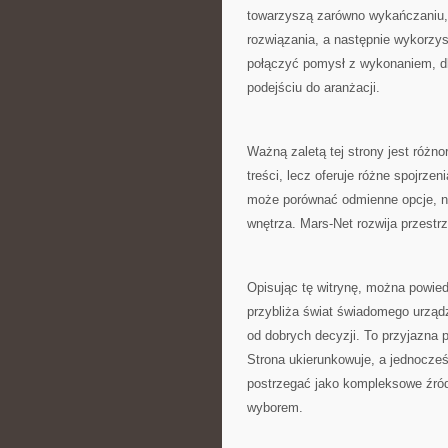
towarzyszą zarówno wykańczaniu, 
rozwiązania, a następnie wykorzy
połączyć pomysł z wykonaniem, dl
podejściu do aranżacji.
Ważną zaletą tej strony jest różn
treści, lecz oferuje różne spojrz
może porównać odmienne opcje, nie
wnętrza. Mars-Net rozwija przestrz
Opisując tę witrynę, można powiedz
przybliża świat świadomego urząd
od dobrych decyzji. To przyjazna 
Strona ukierunkowuje, a jednocze
postrzegać jako kompleksowe źródł
wyborem.