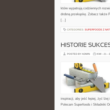
które wypatrują codziennych rozwi
drobną przekąskę. Zobacz także Prz
[…]
CATEGORIES:
SUPERFOODS Z NA
HISTORIE SUKCE
POSTED BY ADMIN
KWI - 21 - 
inspiracji, aby jeść lepiej, żyć lże
Polecam Superfoods i Składniki 