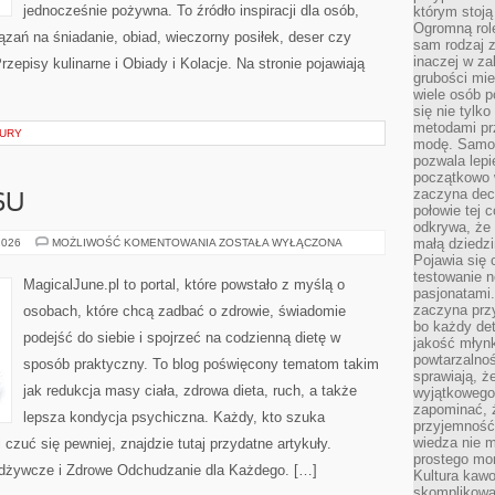
jednocześnie pożywna. To źródło inspiracji dla osób,
którym stoją
Ogromną rol
ązań na śniadanie, obiad, wieczorny posiłek, deser czy
sam rodzaj 
inaczej w za
episy kulinarne i Obiady i Kolacje. Na stronie pojawiają
grubości mie
wiele osób p
się nie tylk
metodami pr
TURY
modę. Samodz
pozwala lepi
początkowo 
zaczyna dec
SU
połowie tej 
odkrywa, że 
HISTORIE
małą dziedzi
2026
MOŻLIWOŚĆ KOMENTOWANIA
ZOSTAŁA WYŁĄCZONA
SUKCESU
Pojawia się
testowanie n
MagicalJune.pl to portal, które powstało z myślą o
pasjonatami
zaczyna pr
osobach, które chcą zadbać o zdrowie, świadomie
bo każdy det
podejść do siebie i spojrzeć na codzienną dietę w
jakość młynk
powtarzalnoś
sposób praktyczny. To blog poświęcony tematom takim
sprawiają, ż
jak redukcja masy ciała, zdrowa dieta, ruch, a także
wyjątkowego
zapominać, ż
lepsza kondycja psychiczna. Każdy, kto szuka
przyjemność
wiedza nie m
j i czuć się pewniej, znajdzie tutaj przydatne artykuły.
prostego mo
Odżywcze i Zdrowe Odchudzanie dla Każdego. […]
Kultura kaw
skomplikowan