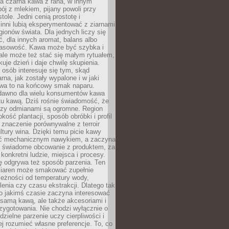
a czarna kawa z rana, w innym
pój z mlekiem, pijany powoli przy
ole. Jedni cenią prostotę i
 inni lubią eksperymentować z ziarnami
gionów świata. Dla jednych liczy się
, dla innych aromat, balans albo
wasowość. Kawa może być szybka i
ale może też stać się małym rytuałem,
kuje dzień i daje chwilę skupienia.
 osób interesuje się tym, skąd
rna, jak zostały wypalone i w jaki
wa to na końcowy smak naparu.
dawno dla wielu konsumentów kawa
tu kawą. Dziś rośnie świadomość, że
dzy odmianami są ogromne. Region
kość plantacji, sposób obróbki i profil
 znaczenie porównywalne z terroir
tury wina. Dzięki temu picie kawy
yć mechanicznym nawykiem, a zaczyna
 świadome obcowanie z produktem, za
 konkretni ludzie, miejsca i procesy.
ę odgrywa też sposób parzenia. Ten
ziaren może smakować zupełnie
leżności od temperatury wody,
lenia czy czasu ekstrakcji. Dlatego tak
o jakimś czasie zaczyna interesować
o samą kawą, ale także akcesoriami i
zygotowania. Nie chodzi wyłącznie o
ielne parzenie uczy cierpliwości i
ej rozumieć własne preferencje. To, co