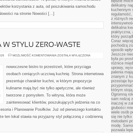
będzie mocn
delikatny na
ektów korzystania z auta, od poszukiwania samochodu
kuchennym st
Nowości na stronie Nowości […]
regularność,
z różnych re
intensywność
delikatna k
praktyczna, 
który porząd
Coraz więcej
 W STYLU ZERO-WASTE
pochodzą zia
sposób wpły
Jeszcze nie
KUCHNIA
026
MOŻLIWOŚĆ KOMENTOWANIA
ZOSTAŁA WYŁĄCZONA
była po pros
ŚWIATA
W
różnice mię
STYLU
nowoczesne bistro to przestrzeń, które przyciąga
uprawy, wyso
ZERO-
WASTE
palenia mają
osobach ceniących uczciwą kuchnię. Strona internetowa
znanym z kul
prezentuje charakter kuchni, w którym propozycje
przestaje b
przypominać
kulinarne mają być nie tylko apetyczne, ale również
którym stoją
Ogromną rol
tworzone z pomysłem. To witryna, która może
sam rodzaj 
zainteresować klientów, poszukujących jedzenia na co
inaczej w za
grubości mie
esoria i Planowanie Posiłków. Już od pierwszego kontaktu
wiele osób p
że ten lokal stawia na przyjazny styl połączoną z codzienną
się nie tylk
metodami pr
modę. Samodz
pozwala lepi