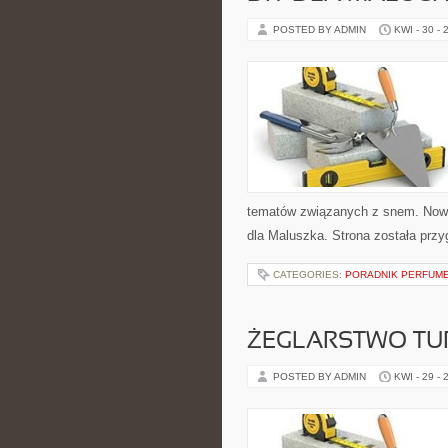
POSTED BY ADMIN
KWI - 30 - 
tematów związanych z snem. Nowe 
dla Maluszka. Strona została prz
CATEGORIES:
PORADNIK PERFUM
ŻEGLARSTWO TU
POSTED BY ADMIN
KWI - 29 - 