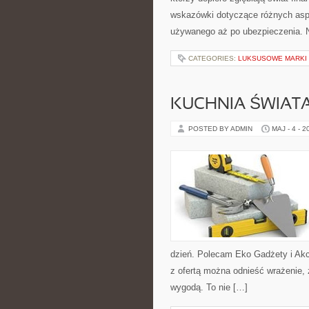
wskazówki dotyczące różnych asp
używanego aż po ubezpieczenia. 
CATEGORIES:
LUKSUSOWE MARKI
KUCHNIA ŚWIATA
POSTED BY ADMIN
MAJ - 4 - 2
dzień. Polecam Eko Gadżety i Akc
z ofertą można odnieść wrażenie, 
wygodą. To nie […]