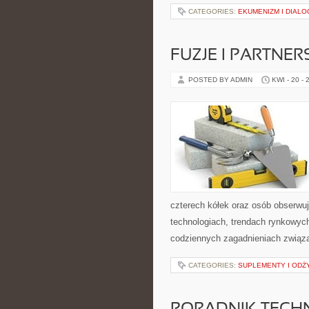
CATEGORIES:
EKUMENIZM I DIALO
FUZJE I PARTNE
POSTED BY ADMIN
KWI - 20 - 
czterech kółek oraz osób obserwu
technologiach, trendach rynkowych
codziennych zagadnieniach związ
CATEGORIES:
SUPLEMENTY I ODŻ