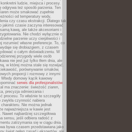
 konkretni ludzie, miejsca i procesy.
ę odgrywa też sposób parzenia. Ten
ziaren może smakować zupełnie
leżności od temperatury wody,
lenia czy czasu ekstrakcji. Dlatego tak
o jakimś czasie zaczyna interesować
o samą kawą, ale także akcesoriami i
zygotowania. Nie chodzi wyłącznie o
ielne parzenie uczy cierpliwości i
ej rozumieć własne preferencje. To, co
wydaje się drobiazgiem, z czasem
ydować o całym doświadczeniu. W
codziennej przygody wiele osób
kawa nie jest już tylko tłem dnia, ale
ną, w której można stale się rozwijać.
 ciekawość, porównywanie smaków,
owych proporcji i rozmowy z innymi
. Wtedy domowy kącik kawowy
zypominać
serwis dla profesjonalistów
al ma znaczenie: świeżość ziaren,
a, precyzja odmierzania i
ć procesu. To właśnie te szczegóły
e zwykła czynność nabiera
 charakteru. Nie można jednak
e najważniejsza w kawie jest
. Nawet najbardziej szczegółowa
a sensu, jeśli odbiera radość z
mentu zatrzymania się w ciągu dnia.
owa bywa czasem przedstawiana jako
y świat pełen zasad i ekspertów, ale