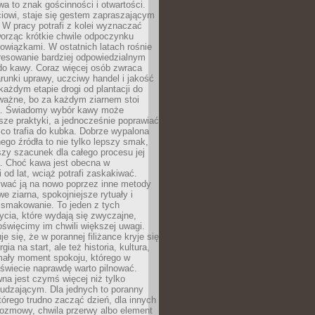
wa to znak gościnności i otwartości.
iowi, staje się gestem zapraszającym
W pracy potrafi z kolei wyznaczać
worząc krótkie chwile odpoczynku
owiązkami. W ostatnich latach rośnie
resowanie bardziej odpowiedzialnym
do kawy. Coraz więcej osób zwraca
unki uprawy, uczciwy handel i jakość
każdym etapie drogi od plantacji do
o ważne, bo za każdym ziarnem stoi
a. Świadomy wybór kawy może
sze praktyki, a jednocześnie poprawiać
 co trafia do kubka. Dobrze wypalona
go źródła to nie tylko lepszy smak,
szy szacunek dla całego procesu jej
. Choć kawa jest obecna w
 od lat, wciąż potrafi zaskakiwać.
wać ją na nowo poprzez inne metody
we ziarna, spokojniejsze rytuały i
 smakowanie. To jeden z tych
cia, które wydają się zwyczajne,
oświęcimy im chwili większej uwagi.
e się, że w porannej filiżance kryje się
rgia na start, ale też historia, kultura,
mały moment spokoju, którego w
świecie naprawdę warto pilnować.
a jest czymś więcej niż tylko
udzającym. Dla jednych to poranny
którego trudno zacząć dzień, dla innych
rozmowy, chwila przerwy albo element