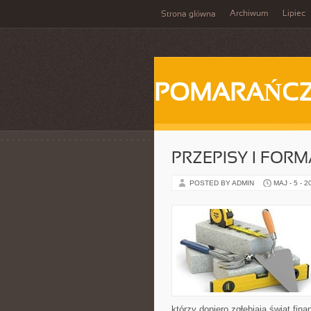
Archiwum
Lipiec
Strona główna
POMARAŃC
PRZEPISY I FOR
POSTED BY ADMIN
MAJ - 5 - 2
którzy dopiero zgłębiają świat fi