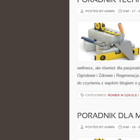
PORADNIK TECH
POSTED BY ADMIN
KWI - 17 - 
wellness, ale również dla pasjo
Ogrodowe i Zdrowie i Regeneracja.
do czynienia z wąskim blogiem o
CATEGORIES:
ROWER W SZKOLE I 
PORADNIK DLA 
POSTED BY ADMIN
KWI - 16 - 