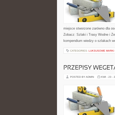
miejsce stworzone zarówno dla os
Zobacz: Szlaki i Trasy Wodne i Ż
kompendium wiedzy o szlakach w
CATEGORIES:
LUKSUSOWE MARKI
PRZEPISY WEGET
POSTED BY ADMIN
KWI - 23 - 