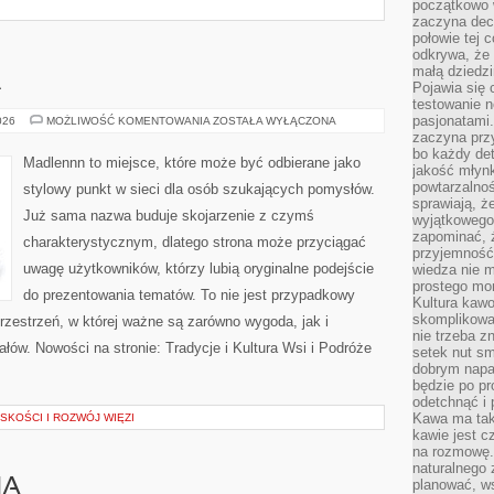
początkowo 
zaczyna dec
połowie tej 
odkrywa, że 
małą dziedzi
A
Pojawia się
testowanie n
pasjonatami
OGRÓD
026
MOŻLIWOŚĆ KOMENTOWANIA
ZOSTAŁA WYŁĄCZONA
I
zaczyna pr
NATURA
bo każdy det
Madlennn to miejsce, które może być odbierane jako
jakość młynk
powtarzalnoś
stylowy punkt w sieci dla osób szukających pomysłów.
sprawiają, ż
Już sama nazwa buduje skojarzenie z czymś
wyjątkowego
zapominać, ż
charakterystycznym, dlatego strona może przyciągać
przyjemność
uwagę użytkowników, którzy lubią oryginalne podejście
wiedza nie m
prostego mo
do prezentowania tematów. To nie jest przypadkowy
Kultura kaw
skomplikowan
przestrzeń, w której ważne są zarówno wygoda, jak i
nie trzeba z
łów. Nowości na stronie: Tradycje i Kultura Wsi i Podróże
setek nut s
dobrym napar
będzie po pr
odetchnąć i 
Kawa ma tak
SKOŚCI I ROZWÓJ WIĘZI
kawie jest 
na rozmowę.
naturalnego 
HA
planować, w