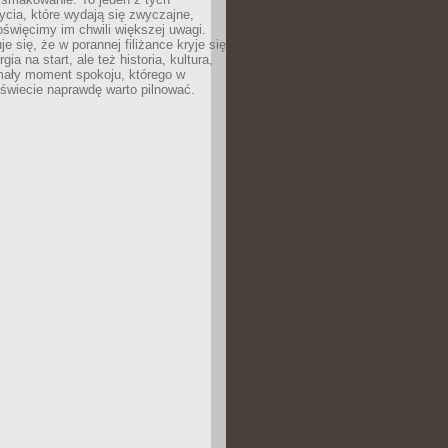
cia, które wydają się zwyczajne,
oświęcimy im chwili większej uwagi.
e się, że w porannej filiżance kryje się
rgia na start, ale też historia, kultura,
mały moment spokoju, którego w
świecie naprawdę warto pilnować.