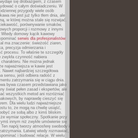
wydaje się drobiazgiem, z czasem
ydować o całym doświadczeniu. W
codziennej przygody wiele osób
kawa nie jest już tylko tłem dnia, ale
ną, w której można stale się rozwijać.
 ciekawość, porównywanie smaków,
owych proporcji i rozmowy z innymi
. Wtedy domowy kącik kawowy
zypominać
serwis dla profesjonalistów
al ma znaczenie: świeżość ziaren,
a, precyzja odmierzania i
ć procesu. To właśnie te szczegóły
e zwykła czynność nabiera
 charakteru. Nie można jednak
e najważniejsza w kawie jest
. Nawet najbardziej szczegółowa
a sensu, jeśli odbiera radość z
mentu zatrzymania się w ciągu dnia.
owa bywa czasem przedstawiana jako
y świat pełen zasad i ekspertów, ale
nać wszystkich metod ani rozróżniać
makowych, by naprawdę cieszyć się
em. Dla wielu ludzi najważniejsze
ostu to, że mogą na chwilę usiąść,
pobyć ze sobą albo z kimś bliskim.
że wymiar społeczny. Spotkanie przy
czymś innym niż zwykłe umówienie się
 Ten napój tworzy atmosferę swobody i
zatrzymania. Łatwiej wtedy rozmawiać,
spominać i budować relacje. W wielu