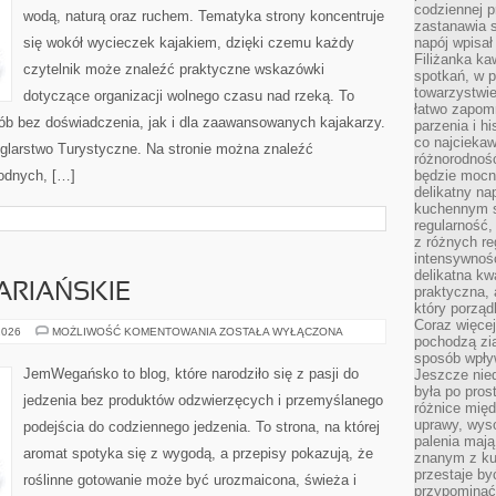
codziennej p
wodą, naturą oraz ruchem. Tematyka strony koncentruje
zastanawia s
się wokół wycieczek kajakiem, dzięki czemu każdy
napój wpisał
Filiżanka ka
czytelnik może znaleźć praktyczne wskazówki
spotkań, w p
towarzystwie
dotyczące organizacji wolnego czasu nad rzeką. To
łatwo zapom
ób bez doświadczenia, jak i dla zaawansowanych kajakarzy.
parzenia i hi
co najciekaw
eglarstwo Turystyczne. Na stronie można znaleźć
różnorodnoś
odnych, […]
będzie mocn
delikatny na
kuchennym st
regularność,
z różnych re
intensywność
delikatna k
ARIAŃSKIE
praktyczna, 
który porząd
Coraz więcej
PRZEPISY
2026
MOŻLIWOŚĆ KOMENTOWANIA
ZOSTAŁA WYŁĄCZONA
pochodzą zia
WEGETARIAŃSKIE
sposób wpły
JemWegańsko to blog, które narodziło się z pasji do
Jeszcze nie
była po pros
jedzenia bez produktów odzwierzęcych i przemyślanego
różnice mię
uprawy, wyso
podejścia do codziennego jedzenia. To strona, na której
palenia mają
aromat spotyka się z wygodą, a przepisy pokazują, że
znanym z kul
przestaje b
roślinne gotowanie może być urozmaicona, świeża i
przypominać