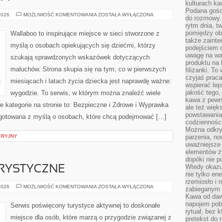
kulturach ka
Podana gośc
DIY
2026
MOŻLIWOŚĆ KOMENTOWANIA
ZOSTAŁA WYŁĄCZONA
do rozmowy. 
DLA
rytm dnia, t
MALUCHA
pomiędzy ob
Wallaboo to inspirujące miejsce w sieci stworzone z
także zainte
myślą o osobach opiekujących się dziećmi, którzy
podejściem 
uwagę na war
szukają sprawdzonych wskazówek dotyczących
produktu na 
maluchów. Strona skupia się na tym, co w pierwszych
filiżanki. T
czyjaś prac
miesiącach i latach życia dziecka jest naprawdę ważne:
wspierać lep
jakość tego,
wygodzie. To serwis, w którym można znaleźć wiele
kawa z pewne
kategorie na stronie to: Bezpieczne i Zdrowe i Wyprawka
ale też więk
powstawania
ygotowana z myślą o osobach, które chcą podejmować […]
codzienności
Można odkry
ERYJNY
parzenia, no
uważniejsze
elementów ży
dopóki nie p
Wtedy okazuj
RYSTYCZNE
nie tylko ene
rzemiosło i 
ŻEGLARSTWO
2026
MOŻLIWOŚĆ KOMENTOWANIA
ZOSTAŁA WYŁĄCZONA
zabieganym 
TURYSTYCZNE
Kawa od dawn
napojem pob
Serwis poświęcony turystyce aktywnej to doskonałe
rytuał, bez 
miejsce dla osób, które marzą o przygodzie związanej z
pretekst do 