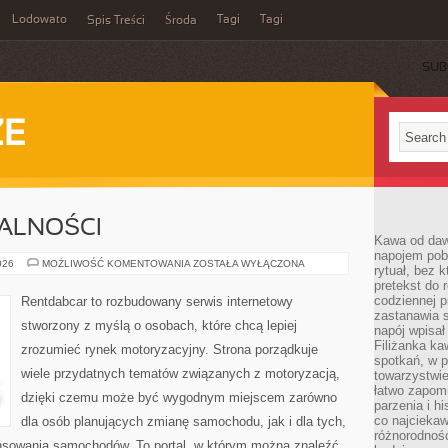
Lodowato
Tagi
Tagi
Spis Treści
Środa
SUB
ZE
MALNOŚCI
Kawa od dawn
napojem pob
PRZEPISY
026
MOŻLIWOŚĆ KOMENTOWANIA
ZOSTAŁA WYŁĄCZONA
rytuał, bez 
I
pretekst do 
FORMALNOŚCI
codziennej p
Rentdabcar to rozbudowany serwis internetowy
zastanawia s
stworzony z myślą o osobach, które chcą lepiej
napój wpisał
Filiżanka ka
zrozumieć rynek motoryzacyjny. Strona porządkuje
spotkań, w p
wiele przydatnych tematów związanych z motoryzacją,
towarzystwie
łatwo zapom
dzięki czemu może być wygodnym miejscem zarówno
parzenia i hi
co najciekaw
dla osób planujących zmianę samochodu, jak i dla tych,
różnorodnoś
nansowania samochodów. To portal, w którym można znaleźć