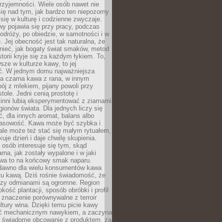
rzyjemności. Wiele osób nawet nie
ię nad tym, jak bardzo ten niepozorny
 się w kulturę i codzienne zwyczaje.
wy pojawia się przy pracy, podczas
odróży, po obiedzie, w samotności i w
. Jej obecność jest tak naturalna, że
nieć, jak bogaty świat smaków, metod
storii kryje się za każdym łykiem. To,
sze w kulturze kawy, to jej
ć. W jednym domu najważniejsza
a czarna kawa z rana, w innym
pój z mlekiem, pijany powoli przy
ole. Jedni cenią prostotę i
 inni lubią eksperymentować z ziarnami
gionów świata. Dla jednych liczy się
, dla innych aromat, balans albo
wasowość. Kawa może być szybka i
ale może też stać się małym rytuałem,
kuje dzień i daje chwilę skupienia.
 osób interesuje się tym, skąd
rna, jak zostały wypalone i w jaki
wa to na końcowy smak naparu.
dawno dla wielu konsumentów kawa
tu kawą. Dziś rośnie świadomość, że
dzy odmianami są ogromne. Region
kość plantacji, sposób obróbki i profil
 znaczenie porównywalne z terroir
tury wina. Dzięki temu picie kawy
yć mechanicznym nawykiem, a zaczyna
 świadome obcowanie z produktem, za