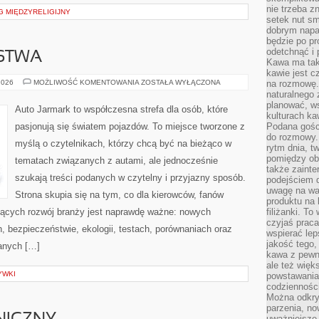
nie trzeba z
G MIĘDZYRELIGIJNY
setek nut s
dobrym napar
będzie po pr
odetchnąć i 
RSTWA
Kawa ma tak
kawie jest 
FUZJE
2026
MOŻLIWOŚĆ KOMENTOWANIA
ZOSTAŁA WYŁĄCZONA
na rozmowę.
I
naturalnego 
PARTNERSTWA
planować, w
Auto Jarmark to współczesna strefa dla osób, które
kulturach ka
pasjonują się światem pojazdów. To miejsce tworzone z
Podana gośc
do rozmowy. 
myślą o czytelnikach, którzy chcą być na bieżąco w
rytm dnia, t
pomiędzy ob
tematach związanych z autami, ale jednocześnie
także zainte
szukają treści podanych w czytelny i przyjazny sposób.
podejściem 
uwagę na war
Strona skupia się na tym, co dla kierowców, fanów
produktu na 
jących rozwój branży jest naprawdę ważne: nowych
filiżanki. T
czyjaś prac
, bezpieczeństwie, ekologii, testach, porównaniach oraz
wspierać lep
jakość tego,
anych […]
kawa z pewne
ale też więk
YWKI
powstawania
codzienności
Można odkry
parzenia, no
uważniejsze