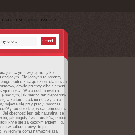
SCRIBE
FACEBOOK
TWITTER
a jest czymś więcej niż tylko
udzającym. Dla jednych to poranny
którego trudno zacząć dzień, dla innych
rozmowy, chwila przerwy albo element
rzyjemności. Wiele osób nawet nie
ię nad tym, jak bardzo ten niepozorny
 się w kulturę i codzienne zwyczaje.
wy pojawia się przy pracy, podczas
odróży, po obiedzie, w samotności i w
. Jej obecność jest tak naturalna, że
nieć, jak bogaty świat smaków, metod
storii kryje się za każdym łykiem. To,
sze w kulturze kawy, to jej
ć. W jednym domu najważniejsza