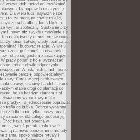
nać wszystkich metod ani rozróżniać
makowych, by naprawdę cieszyć się
em. Dla wielu ludzi najważniejsze
ostu to, że mogą na chwilę usiąść,
pobyć ze sobą albo z kimś bliskim.
że wymiar społeczny. Spotkanie przy
czymś innym niż zwykłe umówienie się
 Ten napój tworzy atmosferę swobody i
zatrzymania. Łatwiej wtedy rozmawiać,
spominać i budować relacje. W wielu
wa to znak gościnności i otwartości.
iowi, staje się gestem zapraszającym
W pracy potrafi z kolei wyznaczać
worząc krótkie chwile odpoczynku
owiązkami. W ostatnich latach rośnie
resowanie bardziej odpowiedzialnym
do kawy. Coraz więcej osób zwraca
unki uprawy, uczciwy handel i jakość
każdym etapie drogi od plantacji do
o ważne, bo za każdym ziarnem stoi
a. Świadomy wybór kawy może
sze praktyki, a jednocześnie poprawiać
 co trafia do kubka. Dobrze wypalona
go źródła to nie tylko lepszy smak,
szy szacunek dla całego procesu jej
. Choć kawa jest obecna w
 od lat, wciąż potrafi zaskakiwać.
wać ją na nowo poprzez inne metody
we ziarna, spokojniejsze rytuały i
 smakowanie. To jeden z tych