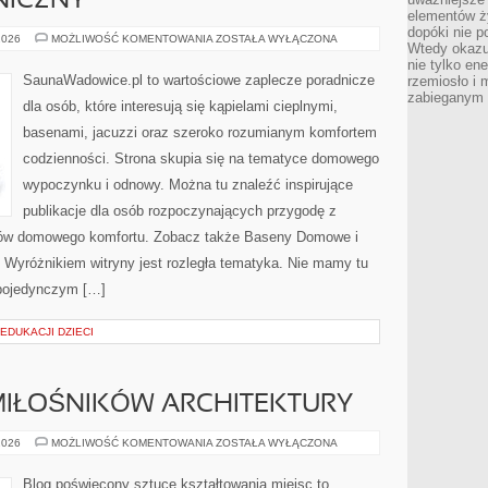
NICZNY
elementów ży
dopóki nie p
PORADNIK
2026
MOŻLIWOŚĆ KOMENTOWANIA
ZOSTAŁA WYŁĄCZONA
Wtedy okazuj
TECHNICZNY
nie tylko ene
SaunaWadowice.pl to wartościowe zaplecze poradnicze
rzemiosło i 
zabieganym 
dla osób, które interesują się kąpielami cieplnymi,
basenami, jacuzzi oraz szeroko rozumianym komfortem
codzienności. Strona skupia się na tematyce domowego
wypoczynku i odnowy. Można tu znaleźć inspirujące
publikacje dla osób rozpoczynających przygodę z
natów domowego komfortu. Zobacz także Baseny Domowe i
 Wyróżnikiem witryny jest rozległa tematyka. Nie mamy tu
 pojedynczym […]
EDUKACJI DZIECI
MIŁOŚNIKÓW ARCHITEKTURY
PORADNIK
2026
MOŻLIWOŚĆ KOMENTOWANIA
ZOSTAŁA WYŁĄCZONA
DLA
MIŁOŚNIKÓW
ARCHITEKTURY
Blog poświęcony sztuce kształtowania miejsc to