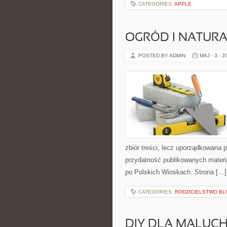
CATEGORIES:
APPLE
OGRÓD I NATUR
POSTED BY ADMIN
MAJ - 3 - 2
zbiór treści, lecz uporządkowana 
przydatność publikowanych materia
po Polskich Wioskach. Strona […]
CATEGORIES:
RODZICIELSTWO BLI
DIY DLA MALUC