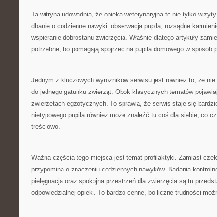
Ta witryna udowadnia, że opieka weterynaryjna to nie tylko wizyty
dbanie o codzienne nawyki, obserwacja pupila, rozsądne karmienie
wspieranie dobrostanu zwierzęcia. Właśnie dlatego artykuły zami
potrzebne, bo pomagają spojrzeć na pupila domowego w sposób pe
Jednym z kluczowych wyróżników serwisu jest również to, że nie 
do jednego gatunku zwierząt. Obok klasycznych tematów pojawiają
zwierzętach egzotycznych. To sprawia, że serwis staje się bardzi
nietypowego pupila również może znaleźć tu coś dla siebie, co cz
treściowo.
Ważną częścią tego miejsca jest temat profilaktyki. Zamiast czek
przypomina o znaczeniu codziennych nawyków. Badania kontrolne
pielęgnacja oraz spokojna przestrzeń dla zwierzęcia są tu przeds
odpowiedzialnej opieki. To bardzo cenne, bo liczne trudności moż