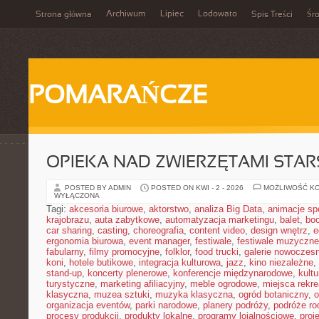
Archiwum
Lipiec
Lodowato
Strona główna
Spis Treści
Śr
POMARAŃCZE
OPIEKA NAD ZWIERZĘTAMI STAR
POSTED BY ADMIN
POSTED ON KWI - 2 - 2026
MOŻLIWOŚĆ K
WYŁĄCZONA
Tagi:
akcesoria biurowe
,
aktorstwo
,
analiza Big Data
,
animacje sp
krajobrazu
,
auta zabytkowe
,
automatyzacja marketingu
,
balet
,
boo
car sharing
,
casting
,
choreografia
,
content video
,
design wnętrz
,
e
ergonomia biurowa
,
event manager
,
festiwale
,
festiwale muzyczne
fabularny
,
filmy promocyjne
,
folklor
,
food trucki
,
galerie nowoczes
koni
,
hotele butikowe
,
integracja kulturowa
,
jazz
,
kino niezależne
,
stand-up
,
koncerty plenerowe
,
konferencje międzynarodowe
,
kult
turystyczne
,
marketing afiliacyjny
,
meble ogrodowe
,
miejsca rekr
klasyczna
,
muzea sztuki
,
muzyka klasyczna
,
ogród botaniczny
,
o
organizacja eventów
,
parki narodowe
,
planery podróży
,
podróże ro
procesy produkcji
,
produkty lokalne
,
programy lojalnościowe
,
proj