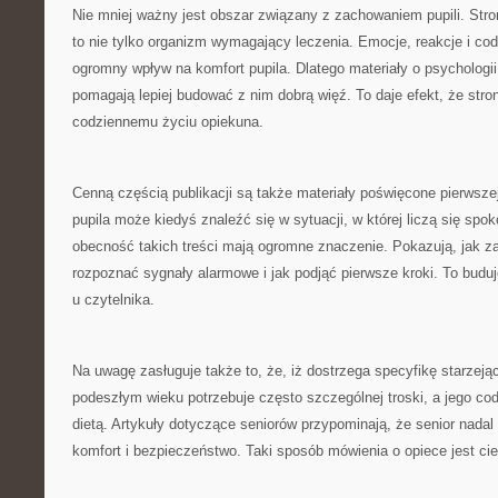
Nie mniej ważny jest obszar związany z zachowaniem pupili. Str
to nie tylko organizm wymagający leczenia. Emocje, reakcje i c
ogromny wpływ na komfort pupila. Dlatego materiały o psychologii p
pomagają lepiej budować z nim dobrą więź. To daje efekt, że stron
codziennemu życiu opiekuna.
Cenną częścią publikacji są także materiały poświęcone pierwsze
pupila może kiedyś znaleźć się w sytuacji, w której liczą się spok
obecność takich treści mają ogromne znaczenie. Pokazują, jak z
rozpoznać sygnały alarmowe i jak podjąć pierwsze kroki. To bud
u czytelnika.
Na uwagę zasługuje także to, że, iż dostrzega specyfikę starzejąc
podeszłym wieku potrzebuje często szczególnej troski, a jego co
dietą. Artykuły dotyczące seniorów przypominają, że senior nadal
komfort i bezpieczeństwo. Taki sposób mówienia o opiece jest cie