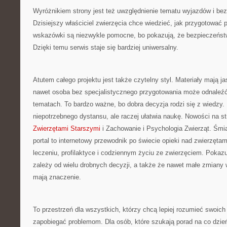
Wyróżnikiem strony jest też uwzględnienie tematu wyjazdów i b
Dzisiejszy właściciel zwierzęcia chce wiedzieć, jak przygotować 
wskazówki są niezwykle pomocne, bo pokazują, że bezpieczeństwo
Dzięki temu serwis staje się bardziej uniwersalny.
Atutem całego projektu jest także czytelny styl. Materiały mają j
nawet osoba bez specjalistycznego przygotowania może odnaleź
tematach. To bardzo ważne, bo dobra decyzja rodzi się z wiedzy. 
niepotrzebnego dystansu, ale raczej ułatwia naukę. Nowości na st
Zwierzętami Starszymi
i Zachowanie i Psychologia Zwierząt. Śmi
portal to internetowy przewodnik po świecie opieki nad zwierzęta
leczeniu, profilaktyce i codziennym życiu ze zwierzęciem. Pokazu
zależy od wielu drobnych decyzji, a także że nawet małe zmian
mają znaczenie.
To przestrzeń dla wszystkich, którzy chcą lepiej rozumieć swoich 
zapobiegać problemom. Dla osób, które szukają porad na co dzień