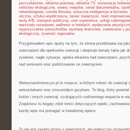
pszczelarstwo
,
reklama prasowa
,
reklama TV
,
restauracje hotelo
rolnictwo ekologiczne
,
rowery miejskie
,
serial dokumentalny
,
spotk
networkingowe
,
szkoła filmowa
,
sztuczna inteligencja w biznesie
,
uliczna
,
sztuka współczesna
,
taniec towarzyski
,
teatr improwizow
testy A/B
,
transport publiczny
,
user experience
,
usługi cateringow
warsztaty rozwojowe
,
wellness w hotelach
,
wydarzenia artystyczn
wypożyczalnie samochodów
,
wystawy branżowe
,
zwiedzanie z p
ekologiczna
,
żywność regionalna
Przygotowałem opis oparty na tym, że strona przedstawia się jak
zwierzętami dla opiekunów zwierząt i obejmuje tematy takie jak dia
żywienie, nagłe sytuacje, opieka lekarska nad zwierzętami, psych
nad seniorami oraz podróżowanie ze zwierzęciem.
Weterynarzkrotoszyn.pl to miejsce, w którym miłość do zwierząt 
wskazówkami oraz zrozumiałym językiem. To blog, który powstał
kotów i innych zwierząt, szukających codziennego wsparcia w 
Znajdziesz tu bogaty zbiór treści dotyczących opieki, zachowania 
każdy wpis ma pomagać w świadomej opiece.
To nie jest zwykła strona o zwierzętach, ale praktyczny przewodn