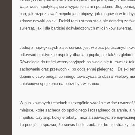
wątpliwości spotykają się z wyjaśnieniami i poradami. Blog poma
psa, jak rozpoznawać niepokojące objawy, jak reagować w trudny
zdrowe nawyki opieki. Dzięki temu strona staje się doradcą zarów
zwierząt, jak i dla bardziej doświadczonych miłośników zwierząt.
Jedną z największych zalet serwisu jest wielość poruszanych kwe
odkrywać praktyczne aspekty dbania o pupila, ale także zgłębić tem
Równolegle do treści weterynaryjnych pojawiają się tu również tek
zachowaniu oraz przewodniki po codziennej pielęgnacji. Dzięki te
dbanie o czworonoga lub innego towarzysza to obszar wielowymiaro
całościowe spojrzenie na potrzeby zwierzęcia.
W publikowanych treściach szczególnie wyraźnie widać uważność
miejsce, które zachęca do spokojnego i rozsądnego działania, a 
impulsu. Czytając kolejne teksty, można zauważyć, że najważniej
To podejście sprawia, że serwis budzi zaufanie, bo nie straszy, l