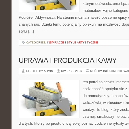
którym doświadczenie łącz
materiałów. Fajne kategorie
Podróże i Aktywności. Na stronie można znaleźć obszerne opisy w
znanych ras. Dzięki temu potencjalny opiekun ma możliwość do
stylu […]
CATEGORIES:
INSPIRACJE I STYLE ARTYSTYCZNE
UPRAWA I PRODUKCJA KAWY
POSTED BY ADMIN
KWI - 12 - 2026
MOŻLIWOŚĆ KOMENTOWA
ten portal to serwis intern
codzienność spotyka się z h
do aromatycznych napojów 
wskazówki, wartościowe tre
wiedzy. To blog, który zost
czarnej, smakoszy herbaci
dla tych, którzy po prostu chcą lepiej poznać codzienne rytuały