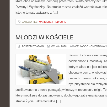
które chcą odświeżyć domową przestrzeń. Warto przeczytać: Okn
Dywany i Wykładziny. Na stronie można znaleźć wartościowe tekst
istotne tematy związane z […]
CATEGORIES:
MANICURE I PEDICURE
MŁODZI W KOŚCIELE
POSTED BY ADMIN
KWI - 6 - 2026
MOŻLIWOŚĆ KOMENTOWAN
Serwis duchowy skierowany 
codzienność z modlitwą. To
którym wiara nie jest oderw
obecna w domu, w obowiązk
próbach. Serwis pokazuje,
być przystępne dla różnych 
publikowane na stronie pomagają w lepszym rozumieniu religii. T
które mobilizuje do zastanowienia, duchowego zatrzymania oraz 
stronie Życie Sakramentalne […]