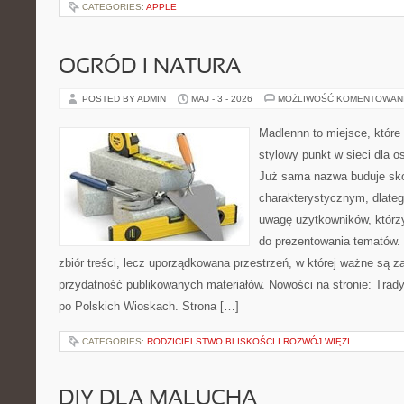
CATEGORIES:
APPLE
OGRÓD I NATURA
POSTED BY ADMIN
MAJ - 3 - 2026
MOŻLIWOŚĆ KOMENTOWAN
Madlennn to miejsce, które
stylowy punkt w sieci dla 
Już sama nazwa buduje sko
charakterystycznym, dlate
uwagę użytkowników, którzy
do prezentowania tematów. 
zbiór treści, lecz uporządkowana przestrzeń, w której ważne są z
przydatność publikowanych materiałów. Nowości na stronie: Tradyc
po Polskich Wioskach. Strona […]
CATEGORIES:
RODZICIELSTWO BLISKOŚCI I ROZWÓJ WIĘZI
DIY DLA MALUCHA