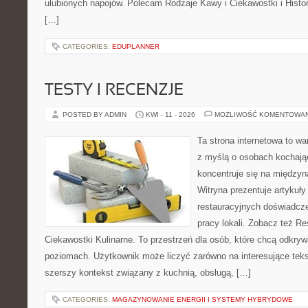
ulubionych napojów. Polecam Rodzaje Kawy i Ciekawostki i Histo
[…]
CATEGORIES:
EDUPLANNER
TESTY I RECENZJE
POSTED BY ADMIN
KWI - 11 - 2026
MOŻLIWOŚĆ KOMENTOWA
Ta strona internetowa to w
z myślą o osobach kochają
koncentruje się na międzyna
Witryna prezentuje artykuły
restauracyjnych doświadcze
pracy lokali. Zobacz też Re
Ciekawostki Kulinarne. To przestrzeń dla osób, które chcą odkry
poziomach. Użytkownik może liczyć zarówno na interesujące tekst
szerszy kontekst związany z kuchnią, obsługą, […]
CATEGORIES:
MAGAZYNOWANIE ENERGII I SYSTEMY HYBRYDOWE