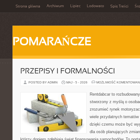
Archiwum
Lipiec
Lodowato
Strona główna
Spis Treści
Śr
POMARAŃCZE
PRZEPISY I FORMALNOŚCI
POSTED BY ADMIN
MAJ - 5 - 2026
MOŻLIWOŚĆ KOMENTOWAN
Rentdabcar to rozbudowany 
stworzony z myślą o osobac
zrozumieć rynek motoryzacy
wiele przydatnych tematów
dzięki czemu może być w
dla osób planujących zmian
którzy dopiero zgłębiają świat finansowania samochodów. To port