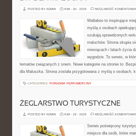
POSTED BY ADMIN
KWI - 30 - 2026
MOŻLIWOŚĆ KOMENTOWA
Wallaboo to inspirujące mie
myślą o osobach opiekujący
szukają sprawdzonych wsk
maluchów. Strona skupia si
miesiącach i latach życia 
wygodzie. To serwis, w któ
tematów związanych z snem. Nowe kategorie na stronie to: Bezp
dla Maluszka. Strona została przygotowana z myślą o osobach, 
CATEGORIES:
PORADNIK PERFUMERYJNY
ŻEGLARSTWO TURYSTYCZNE
POSTED BY ADMIN
KWI - 29 - 2026
MOŻLIWOŚĆ KOMENTOWA
Serwis poświęcony turystyc
miejsce dla osób, które ma