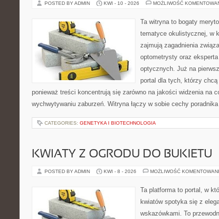
POSTED BY ADMIN
KWI - 10 - 2026
MOŻLIWOŚĆ KOMENTOWA
Ta witryna to bogaty meryt
tematyce okulistycznej, w 
zajmują zagadnienia związan
optometrysty oraz eksperta
optycznych. Już na pierwszy
portal dla tych, którzy chcą
ponieważ treści koncentrują się zarówno na jakości widzenia na c
wychwytywaniu zaburzeń. Witryna łączy w sobie cechy poradnika 
CATEGORIES:
GENETYKA I BIOTECHNOLOGIA
KWIATY Z OGRODU DO BUKIETU
POSTED BY ADMIN
KWI - 8 - 2026
MOŻLIWOŚĆ KOMENTOWAN
Ta platforma to portal, w k
kwiatów spotyka się z eleg
wskazówkami. To przewodnik