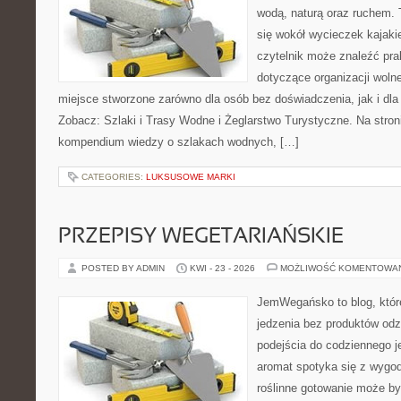
wodą, naturą oraz ruchem. 
się wokół wycieczek kajak
czytelnik może znaleźć pr
dotyczące organizacji woln
miejsce stworzone zarówno dla osób bez doświadczenia, jak i dl
Zobacz: Szlaki i Trasy Wodne i Żeglarstwo Turystyczne. Na stro
kompendium wiedzy o szlakach wodnych, […]
CATEGORIES:
LUKSUSOWE MARKI
PRZEPISY WEGETARIAŃSKIE
POSTED BY ADMIN
KWI - 23 - 2026
MOŻLIWOŚĆ KOMENTOWA
JemWegańsko to blog, które 
jedzenia bez produktów od
podejścia do codziennego je
aromat spotyka się z wygod
roślinne gotowanie może by