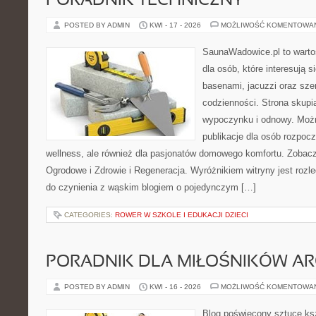
PORADNIK TECHNICZNY
POSTED BY ADMIN
KWI - 17 - 2026
MOŻLIWOŚĆ KOMENTOWA
SaunaWadowice.pl to warto
dla osób, które interesują s
basenami, jacuzzi oraz sz
codzienności. Strona skup
wypoczynku i odnowy. Można
publikacje dla osób rozpoc
wellness, ale również dla pasjonatów domowego komfortu. Zoba
Ogrodowe i Zdrowie i Regeneracja. Wyróżnikiem witryny jest rozl
do czynienia z wąskim blogiem o pojedynczym […]
CATEGORIES:
ROWER W SZKOLE I EDUKACJI DZIECI
PORADNIK DLA MIŁOŚNIKÓW AR
POSTED BY ADMIN
KWI - 16 - 2026
MOŻLIWOŚĆ KOMENTOWA
Blog poświęcony sztuce ksz