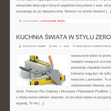
wskazówki dotyczące różnych aspektów korzystania z auta, od 
używanego aż po ubezpieczenia. Nowości na stronie Nowości […
CATEGORIES:
LUKSUSOWE MARKI
KUCHNIA ŚWIATA W STYLU ZER
POSTED BY ADMIN
MAJ - 4 - 2026
MOŻLIWOŚĆ KOMENTOWAN
nowoczesne bistro to przest
osobach ceniących uczciwą 
prezentuje charakter kuchn
kulinarne mają być nie tylk
tworzone z pomysłem. To w
zainteresować klientów, po
dzień. Polecam Eko Gadżety i Akcesoria i Planowanie Posiłków. 
z ofertą można odnieść wrażenie, że ten lokal stawia na przyjazn
wygodą. To nie […]