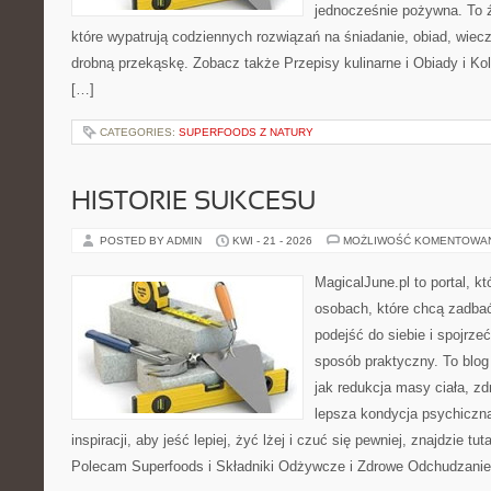
jednocześnie pożywna. To źr
które wypatrują codziennych rozwiązań na śniadanie, obiad, wiecz
drobną przekąskę. Zobacz także Przepisy kulinarne i Obiady i Kol
[…]
CATEGORIES:
SUPERFOODS Z NATURY
HISTORIE SUKCESU
POSTED BY ADMIN
KWI - 21 - 2026
MOŻLIWOŚĆ KOMENTOWA
MagicalJune.pl to portal, k
osobach, które chcą zadba
podejść do siebie i spojrze
sposób praktyczny. To blo
jak redukcja masy ciała, zd
lepsza kondycja psychiczn
inspiracji, aby jeść lepiej, żyć lżej i czuć się pewniej, znajdzie tut
Polecam Superfoods i Składniki Odżywcze i Zdrowe Odchudzanie