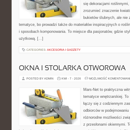
się dekoracjami roślinnymi,
zrozumieć znaczenie kwiató
bukietów ślubnych, ale nie 
tematyce, bo prowadzi także do materiałów inspiracyjnych o rośli
i sposobach komponowania. To miejsce dla pasjonatów, gdzie styl
użytkową. […]
CATEGORIES:
AKCESORIA I GADŻETY
OKNA I STOLARKA OTWOROWA
POSTED BY ADMIN
KWI - 7 - 2026
MOŻLIWOŚĆ KOMENTOWAN
Mars-Net to praktyczna witr
tematyce wnętrzarskiej. To
łączy się z codziennym za
odbiorców w podejmowaniu t
różnorodne możliwości zwi
z przesłonami okiennymi. To