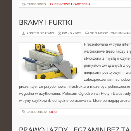
CATEGORIES:
LAKIERNICTWO I KAROSERIA
BRAMY I FURTKI
POSTED BY ADMIN
KWI - 5 - 2026
MOŻLIWOŚĆ KOMENTOWAN
Prezentowana witryna inter
wartościowe treści łączy si
stworzona z myślą o czyte
pomysłów związanych z og
miejscami postojowymi, wia
zabezpieczeniami schodów i
prezentuje, że przydomowa infrastruktura może być jednocześnie 
wygodna w użytkowaniu. Polecam Ogrodzenia i Płoty i Balustrady 
witryny użytkownik odnajdzie opracowania, które pomagają zrozu
CATEGORIES:
ROLKI
PRAWO JAZDY – EGZAMIN BEZ TA