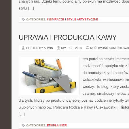
znanych ras. Dzięki temu potencjalny opiekun ma możliwość do
stylu […]
CATEGORIES:
INSPIRACJE I STYLE ARTYSTYCZNE
UPRAWA I PRODUKCJA KAWY
POSTED BY ADMIN
KWI - 12 - 2026
MOŻLIWOŚĆ KOMENTOWA
ten portal to serwis intern
codzienność spotyka się z h
do aromatycznych napojów 
wskazówki, wartościowe tre
wiedzy. To blog, który zost
czarnej, smakoszy herbaci
dla tych, którzy po prostu chcą lepiej poznać codzienne rytuały
ulubionych napojów. Polecam Rodzaje Kawy i Ciekawostki i Histo
[…]
CATEGORIES:
EDUPLANNER