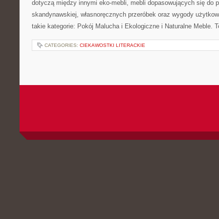
dotyczą między innymi eko-mebli, mebli dopasowujących się do po
skandynawskiej, własnoręcznych przeróbek oraz wygody użytkowa
takie kategorie: Pokój Malucha i Ekologiczne i Naturalne Meble. T
CATEGORIES:
CIEKAWOSTKI LITERACKIE