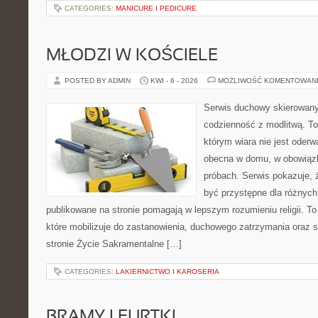
CATEGORIES:
MANICURE I PEDICURE
MŁODZI W KOŚCIELE
POSTED BY ADMIN
KWI - 6 - 2026
MOŻLIWOŚĆ KOMENTOWAN
Serwis duchowy skierowany 
codzienność z modlitwą. To
którym wiara nie jest oderw
obecna w domu, w obowiązk
próbach. Serwis pokazuje,
być przystępne dla różnych 
publikowane na stronie pomagają w lepszym rozumieniu religii. T
które mobilizuje do zastanowienia, duchowego zatrzymania oraz 
stronie Życie Sakramentalne […]
CATEGORIES:
LAKIERNICTWO I KAROSERIA
BRAMY I FURTKI