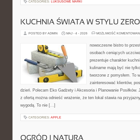
CATEGORIES:
LUKSUSOWE MARKI
KUCHNIA ŚWIATA W STYLU ZER
POSTED BY ADMIN
MAJ - 4 - 2026
MOŻLIWOŚĆ KOMENTOWAN
nowoczesne bistro to przest
osobach ceniących uczciwą 
prezentuje charakter kuchn
kulinarne mają być nie tylk
tworzone z pomysłem. To w
zainteresować klientów, po
dzień. Polecam Eko Gadżety i Akcesoria i Planowanie Posiłków. 
z ofertą można odnieść wrażenie, że ten lokal stawia na przyjazn
wygodą. To nie […]
CATEGORIES:
APPLE
OGRÓD I NATURA