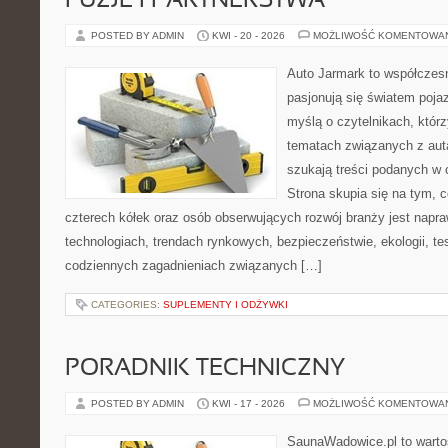
FUZJE I PARTNERSTWA
POSTED BY ADMIN
KWI - 20 - 2026
MOŻLIWOŚĆ KOMENTOWA
Auto Jarmark to współczesn
pasjonują się światem poja
myślą o czytelnikach, któr
tematach związanych z aut
szukają treści podanych w 
Strona skupia się na tym, 
czterech kółek oraz osób obserwujących rozwój branży jest nap
technologiach, trendach rynkowych, bezpieczeństwie, ekologii, t
codziennych zagadnieniach związanych […]
CATEGORIES:
SUPLEMENTY I ODŻYWKI
PORADNIK TECHNICZNY
POSTED BY ADMIN
KWI - 17 - 2026
MOŻLIWOŚĆ KOMENTOWA
SaunaWadowice.pl to warto