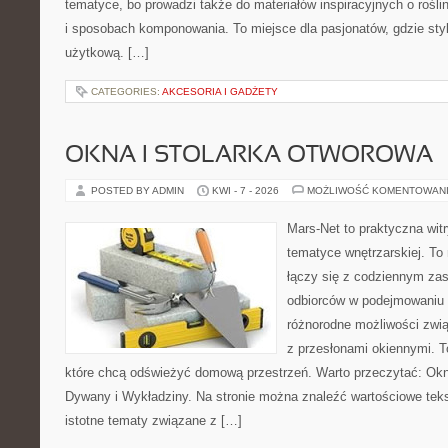
tematyce, bo prowadzi także do materiałów inspiracyjnych o rośli
i sposobach komponowania. To miejsce dla pasjonatów, gdzie styl
użytkową. […]
CATEGORIES:
AKCESORIA I GADŻETY
OKNA I STOLARKA OTWOROWA
POSTED BY ADMIN
KWI - 7 - 2026
MOŻLIWOŚĆ KOMENTOWAN
Mars-Net to praktyczna witr
tematyce wnętrzarskiej. To
łączy się z codziennym za
odbiorców w podejmowaniu t
różnorodne możliwości zwi
z przesłonami okiennymi. To
które chcą odświeżyć domową przestrzeń. Warto przeczytać: Okn
Dywany i Wykładziny. Na stronie można znaleźć wartościowe tekst
istotne tematy związane z […]