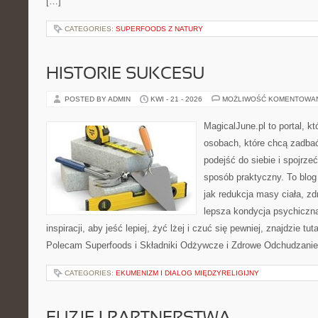
[…]
CATEGORIES:
SUPERFOODS Z NATURY
HISTORIE SUKCESU
POSTED BY ADMIN
KWI - 21 - 2026
MOŻLIWOŚĆ KOMENTOWA
MagicalJune.pl to portal, k
osobach, które chcą zadba
podejść do siebie i spojrze
sposób praktyczny. To blo
jak redukcja masy ciała, zd
lepsza kondycja psychiczn
inspiracji, aby jeść lepiej, żyć lżej i czuć się pewniej, znajdzie tut
Polecam Superfoods i Składniki Odżywcze i Zdrowe Odchudzanie
CATEGORIES:
EKUMENIZM I DIALOG MIĘDZYRELIGIJNY