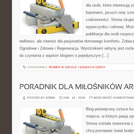
dla osób, które interesują s
basenami, jacuzzi oraz sz
codzienności. Strona skup
wypoczynku i odnowy. Można
publikacje dla osób rozpoc
wellness, ale również dla pasjonatów domowego komfortu. Zoba
Ogrodowe i Zdrowie i Regeneracja. Wyróżnikiem witryny jest rozl
do czynienia z wąskim blogiem o pojedynczym […]
CATEGORIES:
ROWER W SZKOLE I EDUKACJI DZIECI
PORADNIK DLA MIŁOŚNIKÓW AR
POSTED BY ADMIN
KWI - 16 - 2026
MOŻLIWOŚĆ KOMENTOWA
Blog poświęcony sztuce ksz
miejsce, w którym pasja sp
Strona została stworzona z
chcą poznawać świat budyn