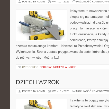
POSTED BY ADMIN
KWI - 10 - 2026
MOŻLIWOŚĆ KOMENTOWA
Italsystem to nowoczesna s
skupia się na tematyce me
podpowiedziach dla osób u
pracy. To miejsce, w którym
funkcjonalnością, a każdy 
odbiorcach, którzy szukają i
szeroko rozumianego komfortu. Nowości to Przechowywanie i Organ
Wykończenia. Strona została przygotowana dla osób, które chcą
do różnych wnętrz. Można […]
CATEGORIES:
EPOKOWE MOMENT W NAUCE
DZIECI I WZROK
POSTED BY ADMIN
KWI - 10 - 2026
MOŻLIWOŚĆ KOMENTOWA
Ta witryna to bogaty meryt
tematyce okulistycznej, w 