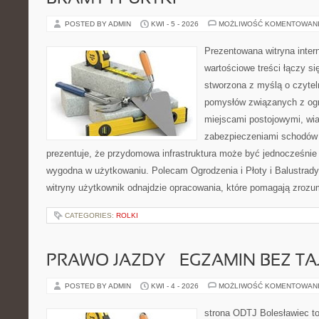
POSTED BY ADMIN
KWI - 5 - 2026
MOŻLIWOŚĆ KOMENTOWAN
Prezentowana witryna inter
wartościowe treści łączy si
stworzona z myślą o czyte
pomysłów związanych z og
miejscami postojowymi, wia
zabezpieczeniami schodów i
prezentuje, że przydomowa infrastruktura może być jednocześnie 
wygodna w użytkowaniu. Polecam Ogrodzenia i Płoty i Balustrady 
witryny użytkownik odnajdzie opracowania, które pomagają zrozu
CATEGORIES:
ROLKI
PRAWO JAZDY – EGZAMIN BEZ TA
POSTED BY ADMIN
KWI - 4 - 2026
MOŻLIWOŚĆ KOMENTOWAN
strona ODTJ Bolesławiec to