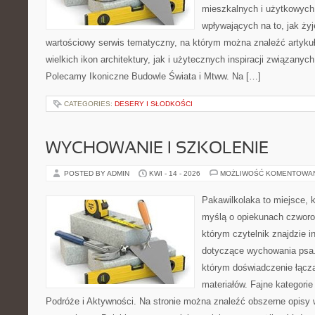
mieszkalnych i użytkowych,
wpływających na to, jak ży
wartościowy serwis tematyczny, na którym można znaleźć artyku
wielkich ikon architektury, jak i użytecznych inspiracji związany
Polecamy Ikoniczne Budowle Świata i Mtww. Na […]
CATEGORIES:
DESERY I SŁODKOŚCI
WYCHOWANIE I SZKOLENIE
POSTED BY ADMIN
KWI - 14 - 2026
MOŻLIWOŚĆ KOMENTOWA
Pakawilkolaka to miejsce, k
myślą o opiekunach czworo
którym czytelnik znajdzie i
dotyczące wychowania psa. 
którym doświadczenie łącz
materiałów. Fajne kategorie
Podróże i Aktywności. Na stronie można znaleźć obszerne opisy w