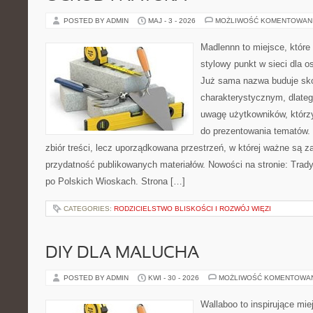
POSTED BY ADMIN
MAJ - 3 - 2026
MOŻLIWOŚĆ KOMENTOWAN
Madlennn to miejsce, które
stylowy punkt w sieci dla 
Już sama nazwa buduje sko
charakterystycznym, dlate
uwagę użytkowników, którzy
do prezentowania tematów. 
zbiór treści, lecz uporządkowana przestrzeń, w której ważne są z
przydatność publikowanych materiałów. Nowości na stronie: Tradyc
po Polskich Wioskach. Strona […]
CATEGORIES:
RODZICIELSTWO BLISKOŚCI I ROZWÓJ WIĘZI
DIY DLA MALUCHA
POSTED BY ADMIN
KWI - 30 - 2026
MOŻLIWOŚĆ KOMENTOWA
Wallaboo to inspirujące mie