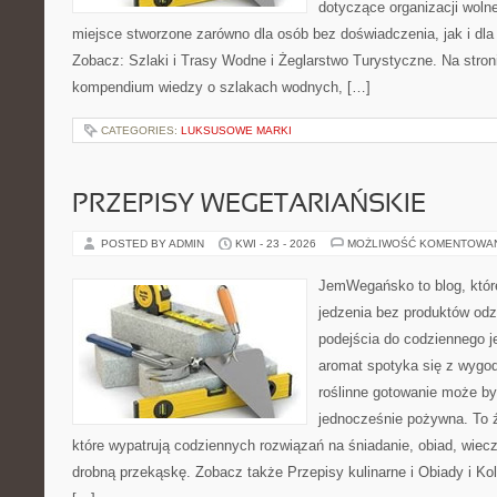
dotyczące organizacji woln
miejsce stworzone zarówno dla osób bez doświadczenia, jak i dl
Zobacz: Szlaki i Trasy Wodne i Żeglarstwo Turystyczne. Na stro
kompendium wiedzy o szlakach wodnych, […]
CATEGORIES:
LUKSUSOWE MARKI
PRZEPISY WEGETARIAŃSKIE
POSTED BY ADMIN
KWI - 23 - 2026
MOŻLIWOŚĆ KOMENTOWA
JemWegańsko to blog, które 
jedzenia bez produktów od
podejścia do codziennego je
aromat spotyka się z wygod
roślinne gotowanie może by
jednocześnie pożywna. To źr
które wypatrują codziennych rozwiązań na śniadanie, obiad, wiecz
drobną przekąskę. Zobacz także Przepisy kulinarne i Obiady i Kol