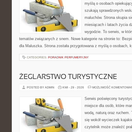
myślą o osobach opiekujący
szukają sprawdzonych wsk
maluchów. Strona skupia si
miesiącach i latach życia 
wygodzie. To serwis, w któ
tematów związanych z snem. Nowe kategorie na stronie to: Bezp
dla Maluszka. Strona została przygotowana z myślą o osobach, 
CATEGORIES:
PORADNIK PERFUMERYJNY
ŻEGLARSTWO TURYSTYCZNE
POSTED BY ADMIN
KWI - 29 - 2026
MOŻLIWOŚĆ KOMENTOWA
Serwis poświęcony turystyc
miejsce dla osób, które ma
wodą, naturą oraz ruchem. 
się wokół wycieczek kajak
czytelnik może znaleźć pr