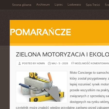
Archiwum
Lipiec
Lodowato
Strona główna
Spis Treści
Śr
POMARAŃCZE
ZIELONA MOTORYZACJA I EKOLO
POSTED BY ADMIN
MAJ - 5 - 2026
MOŻLIWOŚĆ KOMENTOWAN
Moto Concierge to samocho
który został przygotowany
lepiej rozumieć rynek motor
przede wszystkim na prakt
związanych z sprzedażą s
dostępnych na rynku wtórn
czytelnik może znaleźć wiedzę przydatne zarówno przed zakupem 