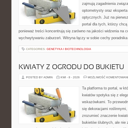
zajmują zagadnienia związan
optometrysty oraz eksperta
optycznych. Już na pierwszy
portal dla tych, którzy chcą
ponieważ treści koncentrują się zarówno na jakości widzenia na c
wychwytywaniu zaburzeń. Witryna łączy w sobie cechy poradnika 
CATEGORIES:
GENETYKA I BIOTECHNOLOGIA
KWIATY Z OGRODU DO BUKIETU
POSTED BY ADMIN
KWI - 8 - 2026
MOŻLIWOŚĆ KOMENTOWAN
Ta platforma to portal, w k
kwiatów spotyka się z eleg
wskazówkami. To przewodnik
się dekoracjami roślinnymi,
zrozumieć znaczenie kwiató
bukietów ślubnych, ale nie 