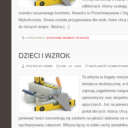
odbiorcach, którzy szukają i
szeroko rozumianego komfortu. Nowości to Przechowywanie i Organ
Wykończenia. Strona została przygotowana dla osób, które chcą
do różnych wnętrz. Można […]
CATEGORIES:
EPOKOWE MOMENT W NAUCE
DZIECI I WZROK
POSTED BY ADMIN
KWI - 10 - 2026
MOŻLIWOŚĆ KOMENTOWA
Ta witryna to bogaty meryt
tematyce okulistycznej, w 
zajmują zagadnienia związan
optometrysty oraz eksperta
optycznych. Już na pierwszy
portal dla tych, którzy chcą
ponieważ treści koncentrują się zarówno na jakości widzenia na c
wychwytywaniu zaburzeń. Witryna łączy w sobie cechy poradnika 