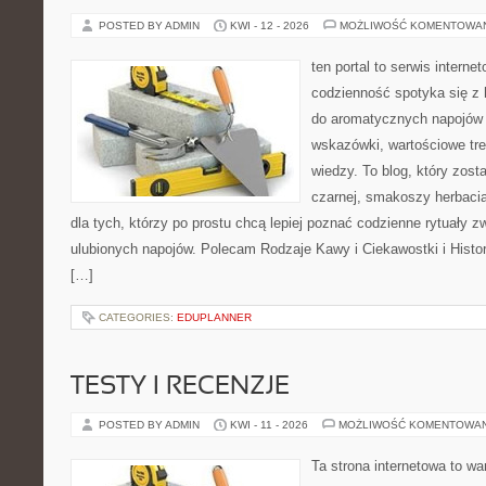
POSTED BY ADMIN
KWI - 12 - 2026
MOŻLIWOŚĆ KOMENTOWA
ten portal to serwis intern
codzienność spotyka się z h
do aromatycznych napojów 
wskazówki, wartościowe tre
wiedzy. To blog, który zost
czarnej, smakoszy herbaci
dla tych, którzy po prostu chcą lepiej poznać codzienne rytuały
ulubionych napojów. Polecam Rodzaje Kawy i Ciekawostki i Histo
[…]
CATEGORIES:
EDUPLANNER
TESTY I RECENZJE
POSTED BY ADMIN
KWI - 11 - 2026
MOŻLIWOŚĆ KOMENTOWA
Ta strona internetowa to w