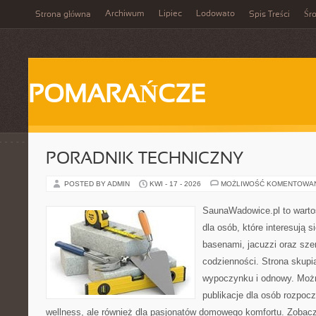
Archiwum
Lipiec
Lodowato
Strona główna
Spis Treści
Śr
POMARAŃCZE
PORADNIK TECHNICZNY
POSTED BY ADMIN
KWI - 17 - 2026
MOŻLIWOŚĆ KOMENTOWA
SaunaWadowice.pl to warto
dla osób, które interesują s
basenami, jacuzzi oraz sz
codzienności. Strona skup
wypoczynku i odnowy. Można
publikacje dla osób rozpoc
wellness, ale również dla pasjonatów domowego komfortu. Zoba