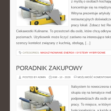
z myślą o osobach kochają
koncentruje się na międzyna
Witryna prezentuje artykuły
restauracyjnych doświadcze
pracy lokali. Zobacz też Re
Ciekawostki Kulinarne. To przestrzeń dla osób, które chcą odkry
poziomach. Użytkownik może liczyć zarówno na interesujące tekst
szerszy kontekst związany z kuchnią, obsługą, […]
CATEGORIES:
MAGAZYNOWANIE ENERGII I SYSTEMY HYBRYDOWE
PORADNIK ZAKUPOWY
POSTED BY ADMIN
KWI - 10 - 2026
MOŻLIWOŚĆ KOMENTOWA
Italsystem to nowoczesna s
skupia się na tematyce me
podpowiedziach dla osób u
pracy. To miejsce, w którym
funkcjonalnością, a każdy 