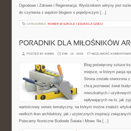
Ogrodowe i Zdrowie i Regeneracja. Wyróżnikiem witryny jest rozl
do czynienia z wąskim blogiem o pojedynczym […]
CATEGORIES:
ROWER W SZKOLE I EDUKACJI DZIECI
PORADNIK DLA MIŁOŚNIKÓW AR
POSTED BY ADMIN
KWI - 16 - 2026
MOŻLIWOŚĆ KOMENTOWA
Blog poświęcony sztuce ksz
miejsce, w którym pasja sp
Strona została stworzona z
chcą poznawać świat budyn
mieszkalnych i użytkowych,
wpływających na to, jak ży
wartościowy serwis tematyczny, na którym można znaleźć artyku
wielkich ikon architektury, jak i użytecznych inspiracji związany
Polecamy Ikoniczne Budowle Świata i Mtww. Na […]