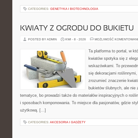
CATEGORIES:
GENETYKA I BIOTECHNOLOGIA
KWIATY Z OGRODU DO BUKIETU
POSTED BY ADMIN
KWI - 8 - 2026
MOŻLIWOŚĆ KOMENTOWAN
Ta platforma to portal, w k
kwiatów spotyka się z eleg
wskazówkami. To przewodnik
się dekoracjami roślinnymi,
zrozumieć znaczenie kwiató
bukietów ślubnych, ale nie 
tematyce, bo prowadzi także do materiałów inspiracyjnych o rośli
i sposobach komponowania. To miejsce dla pasjonatów, gdzie styl
użytkową. […]
CATEGORIES:
AKCESORIA I GADŻETY