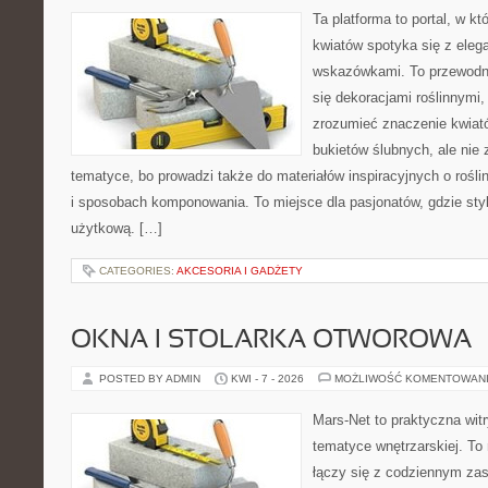
Ta platforma to portal, w k
kwiatów spotyka się z eleg
wskazówkami. To przewodnik
się dekoracjami roślinnymi,
zrozumieć znaczenie kwiató
bukietów ślubnych, ale nie 
tematyce, bo prowadzi także do materiałów inspiracyjnych o rośli
i sposobach komponowania. To miejsce dla pasjonatów, gdzie styl
użytkową. […]
CATEGORIES:
AKCESORIA I GADŻETY
OKNA I STOLARKA OTWOROWA
POSTED BY ADMIN
KWI - 7 - 2026
MOŻLIWOŚĆ KOMENTOWAN
Mars-Net to praktyczna witr
tematyce wnętrzarskiej. To
łączy się z codziennym za