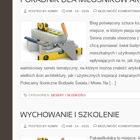
PORADNIK DLA MIŁOŚNIKÓW AR
POSTED BY ADMIN
KWI - 16 - 2026
MOŻLIWOŚĆ KOMENTOWA
Blog poświęcony sztuce ksz
miejsce, w którym pasja sp
Strona została stworzona z
chcą poznawać świat budyn
mieszkalnych i użytkowych,
wpływających na to, jak ży
wartościowy serwis tematyczny, na którym można znaleźć artyku
wielkich ikon architektury, jak i użytecznych inspiracji związany
Polecamy Ikoniczne Budowle Świata i Mtww. Na […]
CATEGORIES:
DESERY I SŁODKOŚCI
WYCHOWANIE I SZKOLENIE
POSTED BY ADMIN
KWI - 14 - 2026
MOŻLIWOŚĆ KOMENTOWA
Pakawilkolaka to miejsce, k