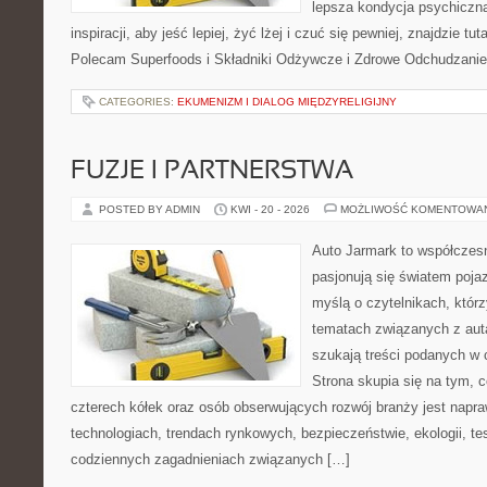
lepsza kondycja psychiczn
inspiracji, aby jeść lepiej, żyć lżej i czuć się pewniej, znajdzie tut
Polecam Superfoods i Składniki Odżywcze i Zdrowe Odchudzanie
CATEGORIES:
EKUMENIZM I DIALOG MIĘDZYRELIGIJNY
FUZJE I PARTNERSTWA
POSTED BY ADMIN
KWI - 20 - 2026
MOŻLIWOŚĆ KOMENTOWA
Auto Jarmark to współczesn
pasjonują się światem poja
myślą o czytelnikach, któr
tematach związanych z aut
szukają treści podanych w 
Strona skupia się na tym, 
czterech kółek oraz osób obserwujących rozwój branży jest nap
technologiach, trendach rynkowych, bezpieczeństwie, ekologii, t
codziennych zagadnieniach związanych […]