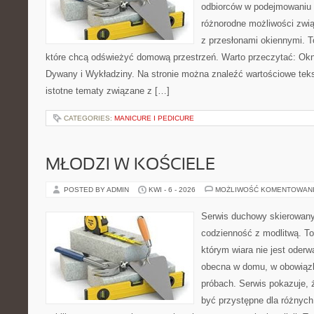
odbiorców w podejmowaniu t
różnorodne możliwości zwi
z przesłonami okiennymi. To
które chcą odświeżyć domową przestrzeń. Warto przeczytać: Okn
Dywany i Wykładziny. Na stronie można znaleźć wartościowe tekst
istotne tematy związane z […]
CATEGORIES:
MANICURE I PEDICURE
MŁODZI W KOŚCIELE
POSTED BY ADMIN
KWI - 6 - 2026
MOŻLIWOŚĆ KOMENTOWAN
Serwis duchowy skierowany 
codzienność z modlitwą. To
którym wiara nie jest oderw
obecna w domu, w obowiązk
próbach. Serwis pokazuje,
być przystępne dla różnych 