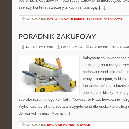
poziomach. Użytkownik może liczyć zarówno na interesujące tekst
szerszy kontekst związany z kuchnią, obsługą, […]
CATEGORIES:
MAGAZYNOWANIE ENERGII I SYSTEMY HYBRYDOWE
PORADNIK ZAKUPOWY
POSTED BY ADMIN
KWI - 10 - 2026
MOŻLIWOŚĆ KOMENTOWA
Italsystem to nowoczesna s
skupia się na tematyce me
podpowiedziach dla osób u
pracy. To miejsce, w którym
funkcjonalnością, a każdy 
odbiorcach, którzy szukają i
szeroko rozumianego komfortu. Nowości to Przechowywanie i Organ
Wykończenia. Strona została przygotowana dla osób, które chcą
do różnych wnętrz. Można […]
CATEGORIES:
EPOKOWE MOMENT W NAUCE