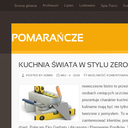
Archiwum
Lipiec
Lodowato
Strona główna
Spis Treści
Śr
POMARAŃCZE
KUCHNIA ŚWIATA W STYLU ZER
POSTED BY ADMIN
MAJ - 4 - 2026
MOŻLIWOŚĆ KOMENTOWAN
nowoczesne bistro to przest
osobach ceniących uczciwą 
prezentuje charakter kuchn
kulinarne mają być nie tylk
tworzone z pomysłem. To w
zainteresować klientów, po
dzień. Polecam Eko Gadżety i Akcesoria i Planowanie Posiłków. 