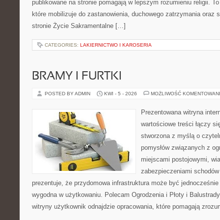
publikowane na stronie pomagają w lepszym rozumieniu religii. T
które mobilizuje do zastanowienia, duchowego zatrzymania oraz 
stronie Życie Sakramentalne […]
CATEGORIES:
LAKIERNICTWO I KAROSERIA
BRAMY I FURTKI
POSTED BY ADMIN
KWI - 5 - 2026
MOŻLIWOŚĆ KOMENTOWAN
Prezentowana witryna inter
wartościowe treści łączy si
stworzona z myślą o czyte
pomysłów związanych z og
miejscami postojowymi, wia
zabezpieczeniami schodów i
prezentuje, że przydomowa infrastruktura może być jednocześnie 
wygodna w użytkowaniu. Polecam Ogrodzenia i Płoty i Balustrady 
witryny użytkownik odnajdzie opracowania, które pomagają zrozu