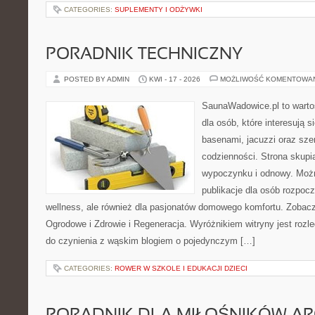
CATEGORIES:
SUPLEMENTY I ODŻYWKI
PORADNIK TECHNICZNY
POSTED BY ADMIN
KWI - 17 - 2026
MOŻLIWOŚĆ KOMENTOWA
SaunaWadowice.pl to warto
dla osób, które interesują s
basenami, jacuzzi oraz sz
codzienności. Strona skup
wypoczynku i odnowy. Można
publikacje dla osób rozpoc
wellness, ale również dla pasjonatów domowego komfortu. Zoba
Ogrodowe i Zdrowie i Regeneracja. Wyróżnikiem witryny jest rozl
do czynienia z wąskim blogiem o pojedynczym […]
CATEGORIES:
ROWER W SZKOLE I EDUKACJI DZIECI