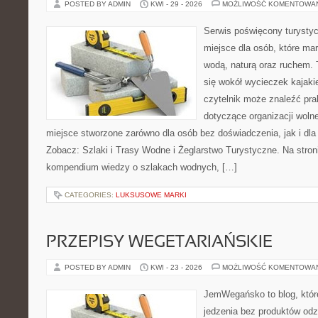
POSTED BY ADMIN
KWI - 29 - 2026
MOŻLIWOŚĆ KOMENTOWA
Serwis poświęcony turystyc
miejsce dla osób, które ma
wodą, naturą oraz ruchem. 
się wokół wycieczek kajak
czytelnik może znaleźć pr
dotyczące organizacji woln
miejsce stworzone zarówno dla osób bez doświadczenia, jak i dl
Zobacz: Szlaki i Trasy Wodne i Żeglarstwo Turystyczne. Na stro
kompendium wiedzy o szlakach wodnych, […]
CATEGORIES:
LUKSUSOWE MARKI
PRZEPISY WEGETARIAŃSKIE
POSTED BY ADMIN
KWI - 23 - 2026
MOŻLIWOŚĆ KOMENTOWA
JemWegańsko to blog, które 
jedzenia bez produktów od