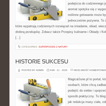
podejścia do codziennego je
aromat spotyka się z wygod
roślinne gotowanie może by
jednocześnie pożywna. To źr
które wypatrują codziennych rozwiązań na śniadanie, obiad, wiecz
drobną przekąskę. Zobacz także Przepisy kulinarne i Obiady i Kol
[…]
CATEGORIES:
SUPERFOODS Z NATURY
HISTORIE SUKCESU
POSTED BY ADMIN
KWI - 21 - 2026
MOŻLIWOŚĆ KOMENTOWA
MagicalJune.pl to portal, k
osobach, które chcą zadba
podejść do siebie i spojrze
sposób praktyczny. To blo
jak redukcja masy ciała, zd