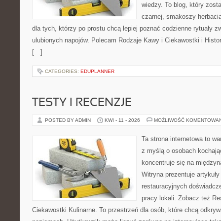
wiedzy. To blog, który zost
czarnej, smakoszy herbaci
dla tych, którzy po prostu chcą lepiej poznać codzienne rytuały
ulubionych napojów. Polecam Rodzaje Kawy i Ciekawostki i Histo
[…]
CATEGORIES:
EDUPLANNER
TESTY I RECENZJE
POSTED BY ADMIN
KWI - 11 - 2026
MOŻLIWOŚĆ KOMENTOWA
Ta strona internetowa to w
z myślą o osobach kochają
koncentruje się na międzyna
Witryna prezentuje artykuły
restauracyjnych doświadcze
pracy lokali. Zobacz też Re
Ciekawostki Kulinarne. To przestrzeń dla osób, które chcą odkry