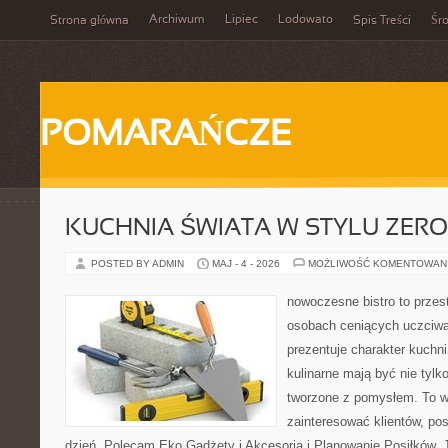
Archiwum
Lipiec
Lodowato
Strona główna
Spis Treści
Śr
POMARAŃCZE
KUCHNIA ŚWIATA W STYLU ZER
POSTED BY ADMIN
MAJ - 4 - 2026
MOŻLIWOŚĆ KOMENTOWAN
nowoczesne bistro to przest
osobach ceniących uczciwą 
prezentuje charakter kuchn
kulinarne mają być nie tylk
tworzone z pomysłem. To w
zainteresować klientów, po
dzień. Polecam Eko Gadżety i Akcesoria i Planowanie Posiłków. 