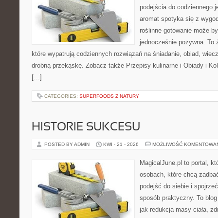
podejścia do codziennego je
aromat spotyka się z wygod
roślinne gotowanie może by
jednocześnie pożywna. To źr
które wypatrują codziennych rozwiązań na śniadanie, obiad, wiecz
drobną przekąskę. Zobacz także Przepisy kulinarne i Obiady i Kol
[…]
CATEGORIES:
SUPERFOODS Z NATURY
HISTORIE SUKCESU
POSTED BY ADMIN
KWI - 21 - 2026
MOŻLIWOŚĆ KOMENTOWA
MagicalJune.pl to portal, k
osobach, które chcą zadba
podejść do siebie i spojrze
sposób praktyczny. To blo
jak redukcja masy ciała, zd