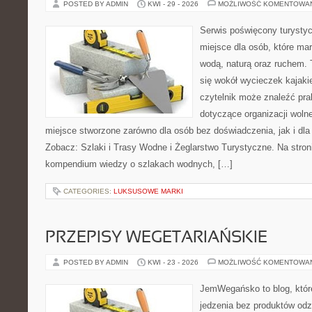
POSTED BY ADMIN
KWI - 29 - 2026
MOŻLIWOŚĆ KOMENTOWA
Serwis poświęcony turystyc
miejsce dla osób, które ma
wodą, naturą oraz ruchem. 
się wokół wycieczek kajak
czytelnik może znaleźć pr
dotyczące organizacji woln
miejsce stworzone zarówno dla osób bez doświadczenia, jak i dl
Zobacz: Szlaki i Trasy Wodne i Żeglarstwo Turystyczne. Na stro
kompendium wiedzy o szlakach wodnych, […]
CATEGORIES:
LUKSUSOWE MARKI
PRZEPISY WEGETARIAŃSKIE
POSTED BY ADMIN
KWI - 23 - 2026
MOŻLIWOŚĆ KOMENTOWA
JemWegańsko to blog, które 
jedzenia bez produktów od