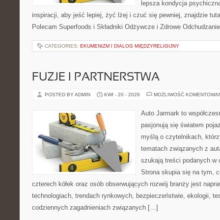
lepsza kondycja psychiczn
inspiracji, aby jeść lepiej, żyć lżej i czuć się pewniej, znajdzie tut
Polecam Superfoods i Składniki Odżywcze i Zdrowe Odchudzanie
CATEGORIES:
EKUMENIZM I DIALOG MIĘDZYRELIGIJNY
FUZJE I PARTNERSTWA
POSTED BY ADMIN
KWI - 20 - 2026
MOŻLIWOŚĆ KOMENTOWA
Auto Jarmark to współczesn
pasjonują się światem poja
myślą o czytelnikach, któr
tematach związanych z aut
szukają treści podanych w 
Strona skupia się na tym, 
czterech kółek oraz osób obserwujących rozwój branży jest nap
technologiach, trendach rynkowych, bezpieczeństwie, ekologii, t
codziennych zagadnieniach związanych […]