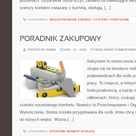
poziomach. Użytkownik może liczyć zarówno na interesujące tekst
szerszy kontekst związany z kuchnią, obsługą, […]
CATEGORIES:
MAGAZYNOWANIE ENERGII I SYSTEMY HYBRYDOWE
PORADNIK ZAKUPOWY
POSTED BY ADMIN
KWI - 10 - 2026
MOŻLIWOŚĆ KOMENTOWA
Italsystem to nowoczesna s
skupia się na tematyce me
podpowiedziach dla osób u
pracy. To miejsce, w którym
funkcjonalnością, a każdy 
odbiorcach, którzy szukają i
szeroko rozumianego komfortu. Nowości to Przechowywanie i Organ
Wykończenia. Strona została przygotowana dla osób, które chcą
do różnych wnętrz. Można […]
CATEGORIES:
EPOKOWE MOMENT W NAUCE