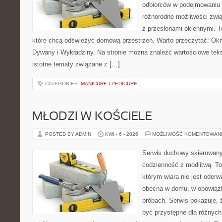
odbiorców w podejmowaniu t
różnorodne możliwości zwi
z przesłonami okiennymi. To
które chcą odświeżyć domową przestrzeń. Warto przeczytać: Okn
Dywany i Wykładziny. Na stronie można znaleźć wartościowe tekst
istotne tematy związane z […]
CATEGORIES:
MANICURE I PEDICURE
MŁODZI W KOŚCIELE
POSTED BY ADMIN
KWI - 6 - 2026
MOŻLIWOŚĆ KOMENTOWAN
Serwis duchowy skierowany 
codzienność z modlitwą. To
którym wiara nie jest oderw
obecna w domu, w obowiązk
próbach. Serwis pokazuje,
być przystępne dla różnych 