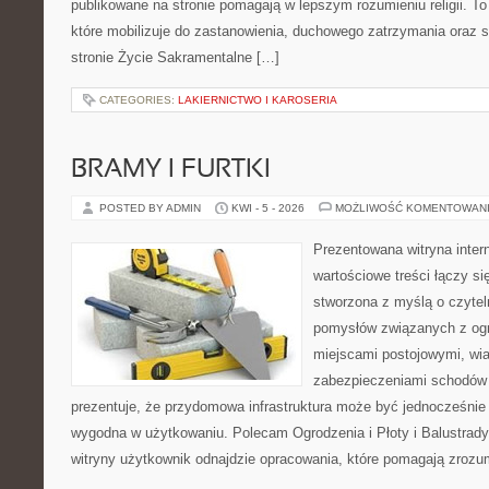
publikowane na stronie pomagają w lepszym rozumieniu religii. T
które mobilizuje do zastanowienia, duchowego zatrzymania oraz 
stronie Życie Sakramentalne […]
CATEGORIES:
LAKIERNICTWO I KAROSERIA
BRAMY I FURTKI
POSTED BY ADMIN
KWI - 5 - 2026
MOŻLIWOŚĆ KOMENTOWAN
Prezentowana witryna inter
wartościowe treści łączy si
stworzona z myślą o czyte
pomysłów związanych z og
miejscami postojowymi, wia
zabezpieczeniami schodów i
prezentuje, że przydomowa infrastruktura może być jednocześnie 
wygodna w użytkowaniu. Polecam Ogrodzenia i Płoty i Balustrady 
witryny użytkownik odnajdzie opracowania, które pomagają zrozu