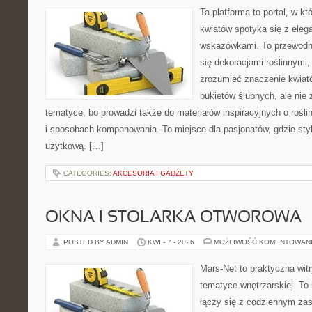
Ta platforma to portal, w k
kwiatów spotyka się z eleg
wskazówkami. To przewodnik
się dekoracjami roślinnymi,
zrozumieć znaczenie kwiató
bukietów ślubnych, ale nie 
tematyce, bo prowadzi także do materiałów inspiracyjnych o rośli
i sposobach komponowania. To miejsce dla pasjonatów, gdzie styl
użytkową. […]
CATEGORIES:
AKCESORIA I GADŻETY
OKNA I STOLARKA OTWOROWA
POSTED BY ADMIN
KWI - 7 - 2026
MOŻLIWOŚĆ KOMENTOWAN
Mars-Net to praktyczna witr
tematyce wnętrzarskiej. To
łączy się z codziennym za