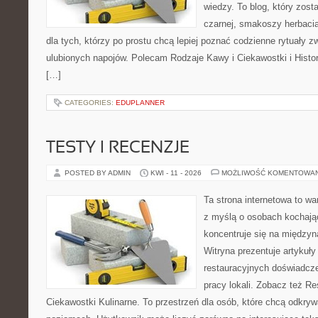
wiedzy. To blog, który zost
czarnej, smakoszy herbaci
dla tych, którzy po prostu chcą lepiej poznać codzienne rytuały
ulubionych napojów. Polecam Rodzaje Kawy i Ciekawostki i Histo
[…]
CATEGORIES:
EDUPLANNER
TESTY I RECENZJE
POSTED BY ADMIN
KWI - 11 - 2026
MOŻLIWOŚĆ KOMENTOWA
Ta strona internetowa to w
z myślą o osobach kochają
koncentruje się na międzyna
Witryna prezentuje artykuły
restauracyjnych doświadcze
pracy lokali. Zobacz też Re
Ciekawostki Kulinarne. To przestrzeń dla osób, które chcą odkry