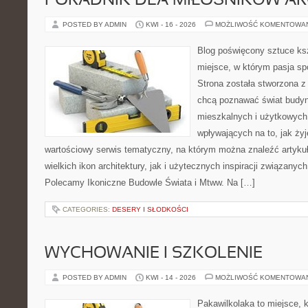
PORADNIK DLA MIŁOŚNIKÓW AR
POSTED BY ADMIN
KWI - 16 - 2026
MOŻLIWOŚĆ KOMENTOWA
Blog poświęcony sztuce ksz
miejsce, w którym pasja sp
Strona została stworzona z
chcą poznawać świat budyn
mieszkalnych i użytkowych,
wpływających na to, jak ży
wartościowy serwis tematyczny, na którym można znaleźć artyku
wielkich ikon architektury, jak i użytecznych inspiracji związany
Polecamy Ikoniczne Budowle Świata i Mtww. Na […]
CATEGORIES:
DESERY I SŁODKOŚCI
WYCHOWANIE I SZKOLENIE
POSTED BY ADMIN
KWI - 14 - 2026
MOŻLIWOŚĆ KOMENTOWA
Pakawilkolaka to miejsce, k