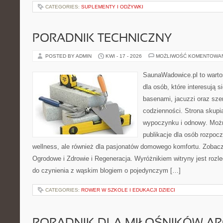
CATEGORIES:
SUPLEMENTY I ODŻYWKI
PORADNIK TECHNICZNY
POSTED BY ADMIN
KWI - 17 - 2026
MOŻLIWOŚĆ KOMENTOWA
SaunaWadowice.pl to warto
dla osób, które interesują s
basenami, jacuzzi oraz sz
codzienności. Strona skup
wypoczynku i odnowy. Można
publikacje dla osób rozpoc
wellness, ale również dla pasjonatów domowego komfortu. Zoba
Ogrodowe i Zdrowie i Regeneracja. Wyróżnikiem witryny jest rozl
do czynienia z wąskim blogiem o pojedynczym […]
CATEGORIES:
ROWER W SZKOLE I EDUKACJI DZIECI