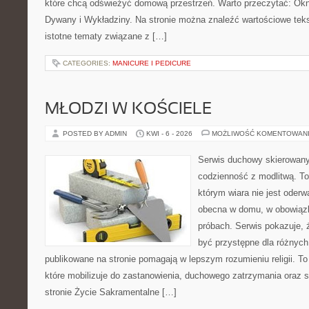
które chcą odświeżyć domową przestrzeń. Warto przeczytać: Okn
Dywany i Wykładziny. Na stronie można znaleźć wartościowe tekst
istotne tematy związane z […]
CATEGORIES:
MANICURE I PEDICURE
MŁODZI W KOŚCIELE
POSTED BY ADMIN
KWI - 6 - 2026
MOŻLIWOŚĆ KOMENTOWAN
Serwis duchowy skierowany 
codzienność z modlitwą. To
którym wiara nie jest oderw
obecna w domu, w obowiązk
próbach. Serwis pokazuje,
być przystępne dla różnych 
publikowane na stronie pomagają w lepszym rozumieniu religii. T
które mobilizuje do zastanowienia, duchowego zatrzymania oraz 
stronie Życie Sakramentalne […]