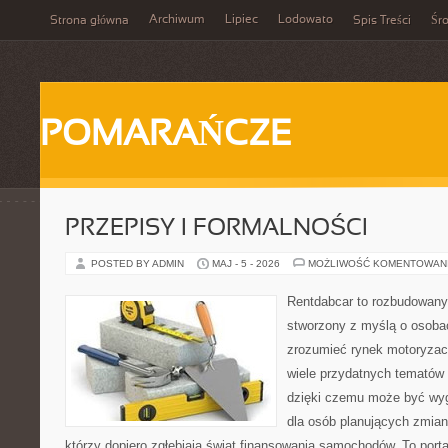
Archiwum
Lipiec
Lodowato
Strona główna
Spis Treści
Śr
POMARAŃCZE
PRZEPISY I FORMALNOŚCI
POSTED BY ADMIN
MAJ - 5 - 2026
MOŻLIWOŚĆ KOMENTOWAN
Rentdabcar to rozbudowany 
stworzony z myślą o osobac
zrozumieć rynek motoryzacy
wiele przydatnych tematów
dzięki czemu może być w
dla osób planujących zmian
którzy dopiero zgłębiają świat finansowania samochodów. To port