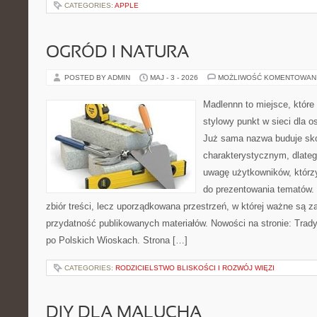
CATEGORIES:
APPLE
OGRÓD I NATURA
POSTED BY ADMIN
MAJ - 3 - 2026
MOŻLIWOŚĆ KOMENTOWAN
Madlennn to miejsce, które
stylowy punkt w sieci dla 
Już sama nazwa buduje sko
charakterystycznym, dlate
uwagę użytkowników, którzy
do prezentowania tematów. 
zbiór treści, lecz uporządkowana przestrzeń, w której ważne są z
przydatność publikowanych materiałów. Nowości na stronie: Tradyc
po Polskich Wioskach. Strona […]
CATEGORIES:
RODZICIELSTWO BLISKOŚCI I ROZWÓJ WIĘZI
DIY DLA MALUCHA