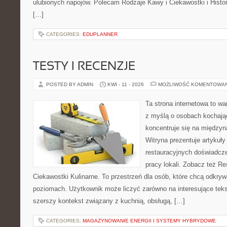
ulubionych napojów. Polecam Rodzaje Kawy i Ciekawostki i Histo
[…]
CATEGORIES:
EDUPLANNER
TESTY I RECENZJE
POSTED BY ADMIN
KWI - 11 - 2026
MOŻLIWOŚĆ KOMENTOWA
Ta strona internetowa to w
z myślą o osobach kochają
koncentruje się na międzyna
Witryna prezentuje artykuły
restauracyjnych doświadcze
pracy lokali. Zobacz też Re
Ciekawostki Kulinarne. To przestrzeń dla osób, które chcą odkry
poziomach. Użytkownik może liczyć zarówno na interesujące tekst
szerszy kontekst związany z kuchnią, obsługą, […]
CATEGORIES:
MAGAZYNOWANIE ENERGII I SYSTEMY HYBRYDOWE