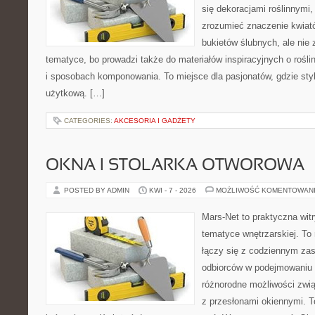
się dekoracjami roślinnymi,
zrozumieć znaczenie kwiató
bukietów ślubnych, ale nie 
tematyce, bo prowadzi także do materiałów inspiracyjnych o rośli
i sposobach komponowania. To miejsce dla pasjonatów, gdzie styl
użytkową. […]
CATEGORIES:
AKCESORIA I GADŻETY
OKNA I STOLARKA OTWOROWA
POSTED BY ADMIN
KWI - 7 - 2026
MOŻLIWOŚĆ KOMENTOWAN
Mars-Net to praktyczna witr
tematyce wnętrzarskiej. To
łączy się z codziennym za
odbiorców w podejmowaniu t
różnorodne możliwości zwi
z przesłonami okiennymi. To