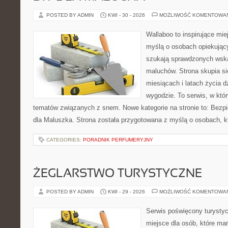
POSTED BY ADMIN
KWI - 30 - 2026
MOŻLIWOŚĆ KOMENTOWA
Wallaboo to inspirujące mie
myślą o osobach opiekujący
szukają sprawdzonych wsk
maluchów. Strona skupia si
miesiącach i latach życia 
wygodzie. To serwis, w któ
tematów związanych z snem. Nowe kategorie na stronie to: Bezp
dla Maluszka. Strona została przygotowana z myślą o osobach, 
CATEGORIES:
PORADNIK PERFUMERYJNY
ŻEGLARSTWO TURYSTYCZNE
POSTED BY ADMIN
KWI - 29 - 2026
MOŻLIWOŚĆ KOMENTOWA
Serwis poświęcony turystyc
miejsce dla osób, które ma