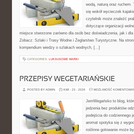
wodą, naturą oraz ruchem. 
się wokół wycieczek kajak
czytelnik może znaleźć pr
dotyczące organizacji woln
miejsce stworzone zarówno dla osób bez doświadczenia, jak i dl
Zobacz: Szlaki i Trasy Wodne i Żeglarstwo Turystyczne. Na stro
kompendium wiedzy o szlakach wodnych, […]
CATEGORIES:
LUKSUSOWE MARKI
PRZEPISY WEGETARIAŃSKIE
POSTED BY ADMIN
KWI - 23 - 2026
MOŻLIWOŚĆ KOMENTOWA
JemWegańsko to blog, które 
jedzenia bez produktów od
podejścia do codziennego je
aromat spotyka się z wygod
roślinne gotowanie może by