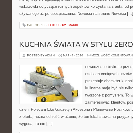
wskazówki dotyczące różnych aspektów korzystania z auta, od 
używanego aż po ubezpieczenia. Nowości na stronie Nowości […
CATEGORIES:
LUKSUSOWE MARKI
KUCHNIA ŚWIATA W STYLU ZER
POSTED BY ADMIN
MAJ - 4 - 2026
MOŻLIWOŚĆ KOMENTOWAN
nowoczesne bistro to przest
osobach ceniących uczciwą 
prezentuje charakter kuchn
kulinarne mają być nie tylk
tworzone z pomysłem. To w
zainteresować klientów, po
dzień. Polecam Eko Gadżety i Akcesoria i Planowanie Posiłków. 
z ofertą można odnieść wrażenie, że ten lokal stawia na przyjazn
wygodą. To nie […]