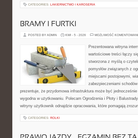
CATEGORIES:
LAKIERNICTWO I KAROSERIA
BRAMY I FURTKI
POSTED BY ADMIN
KWI - 5 - 2026
MOŻLIWOŚĆ KOMENTOWAN
Prezentowana witryna inter
wartościowe treści łączy si
stworzona z myślą o czyte
pomysłów związanych z og
miejscami postojowymi, wia
zabezpieczeniami schodów i
prezentuje, że przydomowa infrastruktura może być jednocześnie 
wygodna w użytkowaniu. Polecam Ogrodzenia i Płoty i Balustrady 
witryny użytkownik odnajdzie opracowania, które pomagają zrozu
CATEGORIES:
ROLKI
PRAWO JAZDY – EGZAMIN BEZ TA