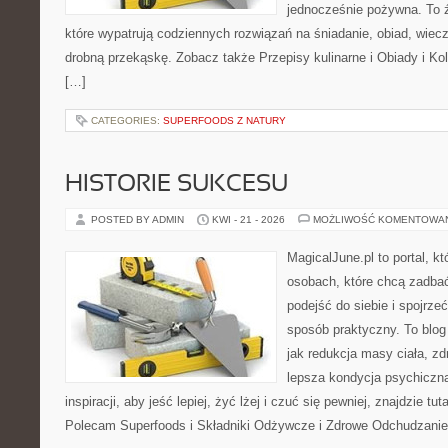
jednocześnie pożywna. To źr
które wypatrują codziennych rozwiązań na śniadanie, obiad, wiecz
drobną przekąskę. Zobacz także Przepisy kulinarne i Obiady i Kol
[…]
CATEGORIES:
SUPERFOODS Z NATURY
HISTORIE SUKCESU
POSTED BY ADMIN
KWI - 21 - 2026
MOŻLIWOŚĆ KOMENTOWA
MagicalJune.pl to portal, k
osobach, które chcą zadba
podejść do siebie i spojrze
sposób praktyczny. To blo
jak redukcja masy ciała, zd
lepsza kondycja psychiczn
inspiracji, aby jeść lepiej, żyć lżej i czuć się pewniej, znajdzie tut
Polecam Superfoods i Składniki Odżywcze i Zdrowe Odchudzanie