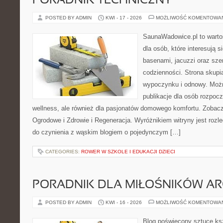
PORADNIK TECHNICZNY
POSTED BY ADMIN
KWI - 17 - 2026
MOŻLIWOŚĆ KOMENTOWA
SaunaWadowice.pl to warto
dla osób, które interesują s
basenami, jacuzzi oraz sz
codzienności. Strona skup
wypoczynku i odnowy. Można
publikacje dla osób rozpoc
wellness, ale również dla pasjonatów domowego komfortu. Zoba
Ogrodowe i Zdrowie i Regeneracja. Wyróżnikiem witryny jest rozl
do czynienia z wąskim blogiem o pojedynczym […]
CATEGORIES:
ROWER W SZKOLE I EDUKACJI DZIECI
PORADNIK DLA MIŁOŚNIKÓW AR
POSTED BY ADMIN
KWI - 16 - 2026
MOŻLIWOŚĆ KOMENTOWA
Blog poświęcony sztuce ksz