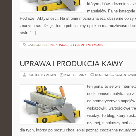
którym doświadczenie łącz
materiałów. Fajne kategorie
Podróże i Aktywności. Na stronie można znaleźć obszerne opisy w
znanych ras. Dzięki temu potencjalny opiekun ma możliwość do
stylu […]
CATEGORIES:
INSPIRACJE I STYLE ARTYSTYCZNE
UPRAWA I PRODUKCJA KAWY
POSTED BY ADMIN
KWI - 12 - 2026
MOŻLIWOŚĆ KOMENTOWA
ten portal to serwis intern
codzienność spotyka się z h
do aromatycznych napojów 
wskazówki, wartościowe tre
wiedzy. To blog, który zost
czarnej, smakoszy herbaci
dla tych, którzy po prostu chcą lepiej poznać codzienne rytuały