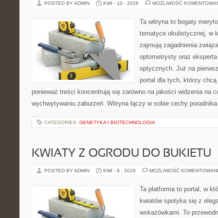
POSTED BY ADMIN
KWI - 10 - 2026
MOŻLIWOŚĆ KOMENTOWA
Ta witryna to bogaty meryt
tematyce okulistycznej, w 
zajmują zagadnienia związan
optometrysty oraz eksperta
optycznych. Już na pierwszy
portal dla tych, którzy chcą
ponieważ treści koncentrują się zarówno na jakości widzenia na c
wychwytywaniu zaburzeń. Witryna łączy w sobie cechy poradnika 
CATEGORIES:
GENETYKA I BIOTECHNOLOGIA
KWIATY Z OGRODU DO BUKIETU
POSTED BY ADMIN
KWI - 8 - 2026
MOŻLIWOŚĆ KOMENTOWAN
Ta platforma to portal, w k
kwiatów spotyka się z eleg
wskazówkami. To przewodnik