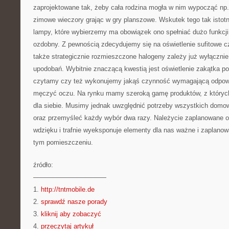
zaprojektowane tak, żeby cała rodzina mogła w nim wypocząć np. 
zimowe wieczory grając w gry planszowe. Wskutek tego tak istotn
lampy, które wybierzemy ma obowiązek ono spełniać dużo funkcji
ozdobny. Z pewnością zdecydujemy się na oświetlenie sufitowe c
także strategicznie rozmieszczone halogeny zależy już wyłączn
upodobań. Wybitnie znaczącą kwestią jest oświetlenie zakątka p
czytamy czy też wykonujemy jakąś czynność wymagającą odpowie
męczyć oczu. Na rynku mamy szeroką gamę produktów, z któryc
dla siebie. Musimy jednak uwzględnić potrzeby wszystkich domo
oraz przemyśleć każdy wybór dwa razy. Należycie zaplanowane o
wdzięku i trafnie wyeksponuje elementy dla nas ważne i zaplano
tym pomieszczeniu.
źródło:
———————————
1.
http://tntmobile.de
2.
sprawdź nasze porady
3.
kliknij aby zobaczyć
4.
przeczytaj artykuł