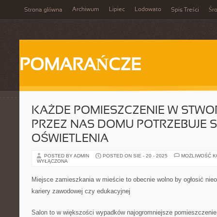
Archiwum
Lipiec
Lodowato
Strona główna
Spis Treści
Śr
POMARAŃCZE
KAŻDE POMIESZCZENIE W STW
PRZEZ NAS DOMU POTRZEBUJE 
OŚWIETLENIA
POSTED BY ADMIN
POSTED ON SIE - 20 - 2025
MOŻLIWOŚĆ 
WYŁĄCZONA
Miejsce zamieszkania w mieście to obecnie wolno by ogłosić nie
kariery zawodowej czy edukacyjnej
Salon to w większości wypadków najogromniejsze pomieszczeni