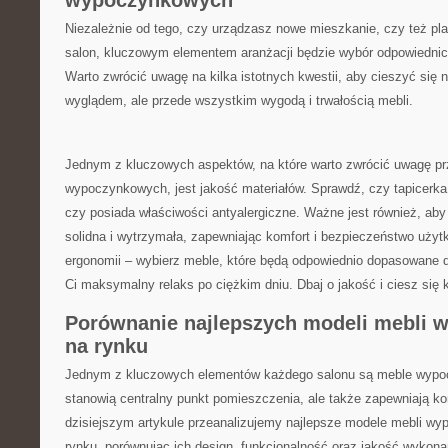
wypoczynkowych
Niezależnie od tego, czy urządzasz nowe mieszkanie, czy też ⁢pl
salon, kluczowym​ elementem​ aranżacji⁣ będzie‍ wybór odpowied
Warto⁣ zwrócić uwagę na kilka istotnych ⁣kwestii, aby cieszyć się 
wyglądem, ale przede wszystkim wygodą i trwałością mebli.
Jednym ​z kluczowych aspektów, ‍na ⁤które ​warto⁢ zwrócić​ uwagę pr
wypoczynkowych, jest jakość materiałów. Sprawdź, ⁢czy ⁢tapicerka j
czy ‍posiada ⁣właściwości antyalergiczne. ⁢Ważne ⁣jest również, ⁤aby
solidna​ i wytrzymała,⁤ zapewniając komfort​ i bezpieczeństwo uży
⁤ergonomii – ​wybierz meble, które będą⁣ odpowiednio dopasowane⁣ 
Ci ⁤maksymalny⁤ relaks po ciężkim‌ dniu. Dbaj o⁢ jakość i ciesz się 
Porównanie najlepszych modeli mebli 
na rynku
Jednym‍ z kluczowych elementów każdego salonu są meble wypocz
stanowią centralny punkt pomieszczenia, ale także zapewniają komf
dzisiejszym ⁣artykule przeanalizujemy ⁣najlepsze modele‍ mebli w
rynku, porównując ich design, funkcjonalność oraz jakość wykon