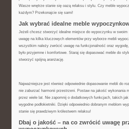
Wasze wnętrze stanie się oazą relaksu i stylu. Czy meble wypoc
każdym? Przekonajcie​ się sami!
Jak ⁢wybrać idealne meble ​wypoczynkow
Jeżeli chcesz stworzyć idealne miejsce do​ wypoczynku w swoim ⁣s
uwagę na kilka kluczowych elementów przy ​wyborze mebli‍ wypo
⁤wszystkim należy zwrócić uwagę ⁢na funkcjonalność oraz wygodę, 
było ⁣przyjemne i ⁤komfortowe.​ Staraj‌ się dopasować meble do ‌styl
stworzyć ⁤spójną⁣ aranżację.
Najważniejsze⁣ jest również odpowiednie dopasowanie mebli ‍do roz
nie zaburzać⁢ harmonii przestrzeni. Postaw na⁢ jakość wykonania me
przez wiele lat. Nie zapomnij ⁢o⁢ dodatkowych funkcjach, takich jak
wygodne podłokietniki. Dzięki odpowiednio dobranym meblom⁣ wy
stanie się​ prawdziwym ⁢królestwem relaksu!
Dbaj o jakość – na co zwrócić ​uwagę ⁣p