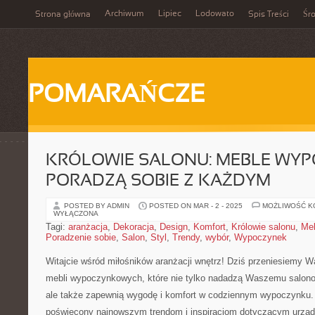
Archiwum
Lipiec
Lodowato
Strona główna
Spis Treści
Śr
POMARAŃCZE
KRÓLOWIE SALONU: MEBLE WY
PORADZĄ SOBIE Z KAŻDYM
POSTED BY ADMIN
POSTED ON MAR - 2 - 2025
MOŻLIWOŚĆ 
WYŁĄCZONA
Tagi:
aranżacja
,
Dekoracja
,
Design
,
Komfort
,
Królowie salonu
,
Me
Poradzenie sobie
,
Salon
,
Styl
,
Trendy
,
wybór
,
Wypoczynek
Witajcie wśród miłośników aranżacji wnętrz! Dziś przeniesiemy Was
mebli wypoczynkowych, które nie ​tylko nadadzą Waszemu ​salonow
ale także zapewnią wygodę i komfort⁣ w codziennym wypoczynku. ‌Pr
poświęcony najnowszym trendom ⁣i inspiracjom ⁢dotyczącym‌ urządz