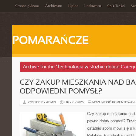
Archiwum
Lipiec
Lodowato
Strona główna
Spis Treści
Śr
POMARAŃCZE
Archive for the ‘Technologia w służbie dobra’ Categ
CZY ZAKUP MIESZKANIA NAD BA
ODPOWIEDNI POMYSŁ?
POSTED BY ADMIN
LIP - 7 - 2025
MOŻLIWOŚĆ KOMENTOWAN
Czy zakup mieszkania nad 
pewno dobry pomysł? Trzeb
ostatnio sporo mówi się o k
Polaków, to jednakże nikt t