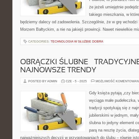
że jeżeli umiejętnie podej
takiego mieszkania, w któr
będziemy dalecy od zadowolenia. Szczególnie, że w grę wchodzi
Morzem Bałtyckim, a nie na jakiejś prowincji. Nawet niewielkie m
CATEGORIES:
TECHNOLOGIA W SŁUŻBIE DOBRA
OBRĄCZKI ŚLUBNE – TRADYCYJNE
NAJNOWSZE TRENDY
POSTED BY ADMIN
CZE - 5 - 2025
MOŻLIWOŚĆ KOMENTOWAN
Gdy księża pytają „czy bie
wyciąga małe pudełeczka, 
tradycji spotykają się z na
jubilerskimi w jednym, mał
ślubna to jedyny element ce
parą na resztę życia, dlateg
najważniejszych decyzji w przygotowaniach do ślubu – równie isto