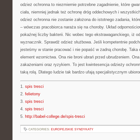
odzież ochronna to niezmiernie potrzebne zagadnienie, które gwar
ciała, niemniej jednak też ochronę dróg oddechowych i wszystkic
odzież ochronna nie zostanie założona do istotnego zadania, któr
– wówczas pracobiorca naraża się na choroby. Układ odpornościo
pokaźnej liczby bakterii. Nic wobec tego ekstrawaganckiego, iż 
wyznacznik. Sprawdź odzież służbowa. Jeśli kompetentnie podcho
jesteśmy w stanie pracować i nie popaść w żadną chorobę. Taka od
element wzornictwa. Ona nie broni ubrań przed ubrudzeniem. Ona 
zakażeniami oraz ryzykiem. To jest kwintesencja odzieży ochronn
taką rolą. Dlatego ludzie tak bardzo ufają specjalistycznym ubior
1.
spis tresci
2.
felietony
3.
spis tresci
4.
spis tresci
5.
http://babel-college.de/spis-tresci
CATEGORIES:
EUROPEJSKIE SYNDYKATY