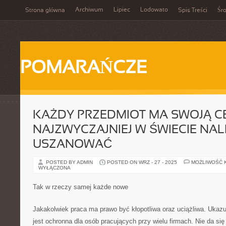
Archiwum
Lipiec
Lodowato
Strona główna
Spis Treści
Śr
POMARAŃCZE
KAŻDY PRZEDMIOT MA SWOJĄ CE
NAJZWYCZAJNIEJ W ŚWIECIE NAL
USZANOWAĆ
POSTED BY ADMIN
POSTED ON WRZ - 27 - 2025
MOŻLIWOŚĆ 
WYŁĄCZONA
Tak w rzeczy samej każde nowe
Jakakolwiek praca ma prawo być kłopotliwa oraz uciążliwa. Ukazu
jest ochronna dla osób pracujących przy wielu firmach. Nie da si