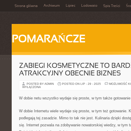
Archiwum
Lipiec
Lodowato
Strona główna
Spis Treści
Śr
POMARAŃCZE
ZABIEGI KOSMETYCZNE TO BAR
ATRAKCYJNY OBECNIE BIZNES
POSTED BY ADMIN
POSTED ON LIP - 29 - 2025
MOŻLIWOŚĆ 
WYŁĄCZONA
W dobie netu wszystko wydaje się proste, w tym także gotowanie
W dobie Internetu wiele wydaje się proste, w tym też gotowanie. K
podlegają tej zasadzie. Mimo to tak nie jest. Kulinaria dzięki dost
się. Internet pozwala na zdobywanie nowatorskiej wiedzy, w tym 