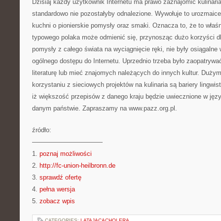
Dzisiaj każdy użytkownik Internetu ma prawo zaznajomić kulinaria 
standardowo nie pozostałyby odnalezione. Wywołuje to urozmaicen
kuchni o pionierskie pomysły oraz smaki. Oznacza to, że to właśni
typowego polaka może odmienić się, przynosząc dużo korzyści dla
pomysły z całego świata na wyciągnięcie ręki, nie były osiągaln
ogólnego dostępu do Internetu. Uprzednio trzeba było zaopatrywać
literaturę lub mieć znajomych należących do innych kultur. Duży
korzystaniu z sieciowych projektów na kulinaria są bariery lingwi
iż większość przepisów z danego kraju będzie uwiecznione w języ
danym państwie. Zapraszamy na www.pazz.org.pl.
źródło:
———————————
1.
poznaj możliwości
2.
http://fc-union-heilbronn.de
3.
sprawdź ofertę
4.
pełna wersja
5.
zobacz wpis
CATEGORIES:
LATAJACACHOLERA