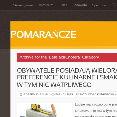
Archiwum
Lipiec
Lodowato
Strona główna
Spis Treści
Śr
POMARAŃCZE
Archive for the ‘LatajacaCholera’ Category
OBYWATELE POSIADAJĄ WIELOR
PREFERENCJE KULINARNE I SMA
W TYM NIC WĄTPLIWEGO
POSTED BY ADMIN
PAŹ - 6 - 2025
MOŻLIWOŚĆ KOMENTOWAN
Ludzie mają różnorodne pref
smakowe, nie ma w tym nic
przebywaniu na wolnym pow