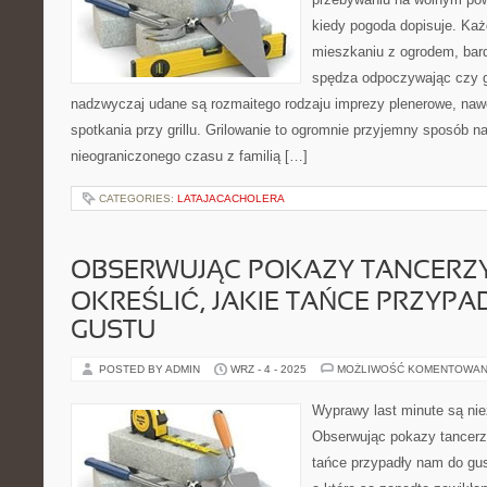
kiedy pogoda dopisuje. Każ
mieszkaniu z ogrodem, bar
spędza odpoczywając czy g
nadzwyczaj udane są rozmaitego rodzaju imprezy plenerowe, nawet
spotkania przy grillu. Grilowanie to ogromnie przyjemny sposób n
nieograniczonego czasu z familią […]
CATEGORIES:
LATAJACACHOLERA
OBSERWUJĄC POKAZY TANCERZ
OKREŚLIĆ, JAKIE TAŃCE PRZYP
GUSTU
POSTED BY ADMIN
WRZ - 4 - 2025
MOŻLIWOŚĆ KOMENTOWAN
Wyprawy last minute są nie
Obserwując pokazy tancerz
tańce przypadły nam do gus