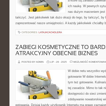
a które są zanadto zawikłan
ich naukę. W pewnych sytu
nas dużym marzeniem jest 
tańczyć. Jest jakkolwiek tak dużo okazji do tego, by tańczyć, by 
zaprezentować nasze umiejętności. A każdy jakkolwiek chciałby 
CATEGORIES:
LATAJACACHOLERA
ZABIEGI KOSMETYCZNE TO BAR
ATRAKCYJNY OBECNIE BIZNES
POSTED BY ADMIN
LIP - 29 - 2025
MOŻLIWOŚĆ KOMENTOWAN
W dobie netu wszystko wyda
gotowanie W dobie Internetu
tym też gotowanie. Kulinari
tej zasadzie. Mimo to tak ni
dostępności do sieci zmieni
zdobywanie nowatorskiej wi
gotowania. Dzisiaj każdy użytkownik Internetu ma prawo zaznajomi