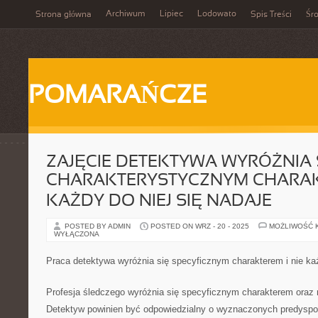
Archiwum
Lipiec
Lodowato
Strona główna
Spis Treści
Śr
POMARAŃCZE
ZAJĘCIE DETEKTYWA WYRÓŻNIA 
CHARAKTERYSTYCZNYM CHARAKT
KAŻDY DO NIEJ SIĘ NADAJE
POSTED BY ADMIN
POSTED ON WRZ - 20 - 2025
MOŻLIWOŚĆ 
WYŁĄCZONA
Praca detektywa wyróżnia się specyficznym charakterem i nie każ
Profesja śledczego wyróżnia się specyficznym charakterem oraz n
Detektyw powinien być odpowiedzialny o wyznaczonych predyspo