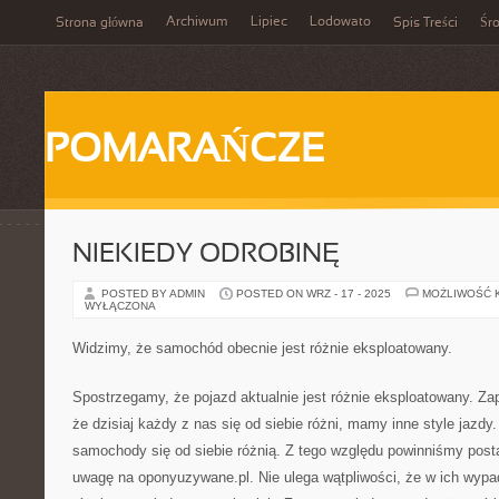
Archiwum
Lipiec
Lodowato
Strona główna
Spis Treści
Śr
POMARAŃCZE
NIEKIEDY ODROBINĘ
POSTED BY ADMIN
POSTED ON WRZ - 17 - 2025
MOŻLIWOŚĆ 
WYŁĄCZONA
Widzimy, że samochód obecnie jest różnie eksploatowany.
Spostrzegamy, że pojazd aktualnie jest różnie eksploatowany. Za
że dzisiaj każdy z nas się od siebie różni, mamy inne style jazd
samochody się od siebie różnią. Z tego względu powinniśmy post
uwagę na oponyuzywane.pl. Nie ulega wątpliwości, że w ich wyp