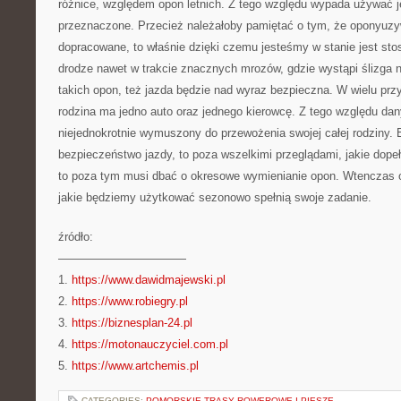
różnice, względem opon letnich. Z tego względu wypada używać j
przeznaczone. Przecież należałoby pamiętać o tym, że oponyuzy
dopracowane, to właśnie dzięki czemu jesteśmy w stanie jest st
drodze nawet w trakcie znacznych mrozów, gdzie wystąpi ślizga 
takich opon, też jazda będzie nad wyraz bezpieczna. W wielu prz
rodzina ma jedno auto oraz jednego kierowcę. Z tego względu dan
niejednokrotnie wymuszony do przewożenia swojej całej rodziny.
bezpieczeństwo jazdy, to poza wszelkimi przeglądami, jakie dop
to poza tym musi dbać o okresowe wymienianie opon. Wtenczas 
jakie będziemy użytkować sezonowo spełnią swoje zadanie.
źródło:
———————————
1.
https://www.dawidmajewski.pl
2.
https://www.robiegry.pl
3.
https://biznesplan-24.pl
4.
https://motonauczyciel.com.pl
5.
https://www.artchemis.pl
CATEGORIES:
POMORSKIE TRASY ROWEROWE I PIESZE