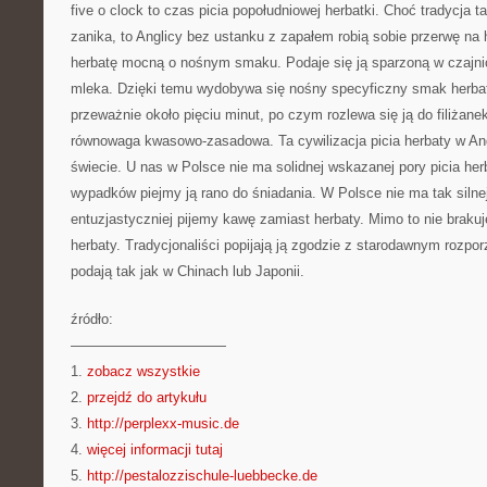
five o clock to czas picia popołudniowej herbatki. Choć tradycja ta
zanika, to Anglicy bez ustanku z zapałem robią sobie przerwę na h
herbatę mocną o nośnym smaku. Podaje się ją sparzoną w czajni
mleka. Dzięki temu wydobywa się nośny specyficzny smak herbat
przeważnie około pięciu minut, po czym rozlewa się ją do filiżane
równowaga kwasowo-zasadowa. Ta cywilizacja picia herbaty w Angl
świecie. U nas w Polsce nie ma solidnej wskazanej pory picia he
wypadków piejmy ją rano do śniadania. W Polsce nie ma tak silnej 
entuzjastyczniej pijemy kawę zamiast herbaty. Mimo to nie brakuj
herbaty. Tradycjonaliści popijają ją zgodzie z starodawnym rozpor
podają tak jak w Chinach lub Japonii.
źródło:
———————————
1.
zobacz wszystkie
2.
przejdź do artykułu
3.
http://perplexx-music.de
4.
więcej informacji tutaj
5.
http://pestalozzischule-luebbecke.de