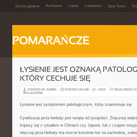
Archiwum
Lipiec
Lodowato
Strona główna
Spis Treści
Śr
POMARAŃCZE
ŁYSIENIE JEST OZNAKĄ PATOLO
KTÓRY CECHUJE SIĘ
POSTED BY ADMIN
POSTED ON SIE - 12 - 2025
MOŻLIWOŚĆ 
WYŁĄCZONA
Łysienie jest symptomem patologicznym, który znamionuje się
Cywilizacja picia herbaty jest wzięta od tysiącleci. Znacznej więk
kojarzy się z rytuałem w Chinach czy Japonii, lub z czajem rosyj
obyczaj picia herbaty ma mocne korzenie też na zachodzie, zwła