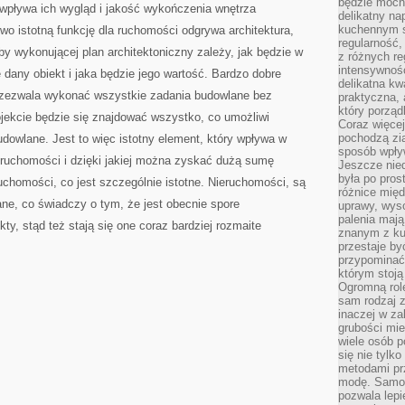
będzie mocn
 wpływa ich wygląd i jakość wykończenia wnętrza
delikatny na
kuchennym st
o istotną funkcję dla ruchomości odgrywa architektura,
regularność,
by wykonującej plan architektoniczny zależy, jak będzie w
z różnych re
intensywność
dany obiekt i jaka będzie jego wartość. Bardzo dobre
delikatna k
ż zezwala wykonać wszystkie zadania budowlane bez
praktyczna, 
który porząd
jekcie będzie się znajdować wszystko, co umożliwi
Coraz więcej
pochodzą zia
dowlane. Jest to więc istotny element, który wpływa w
sposób wpły
ruchomości i dzięki jakiej można zyskać dużą sumę
Jeszcze nie
była po pros
ruchomości, co jest szczególnie istotne. Nieruchomości, są
różnice mię
ne, co świadczy o tym, że jest obecnie spore
uprawy, wyso
palenia mają
ty, stąd też stają się one coraz bardziej rozmaite
znanym z kul
przestaje b
przypominać
którym stoją
Ogromną rol
sam rodzaj 
inaczej w za
grubości mie
wiele osób p
się nie tylk
metodami pr
modę. Samodz
pozwala lepi