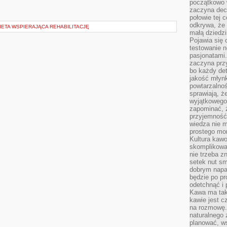
początkowo 
zaczyna dec
połowie tej 
odkrywa, że 
IETA WSPIERAJĄCA REHABILITACJĘ
małą dziedzi
Pojawia się
testowanie n
pasjonatami
zaczyna pr
bo każdy det
jakość młynk
powtarzalnoś
sprawiają, ż
wyjątkowego
zapominać, ż
przyjemność
wiedza nie m
prostego mo
Kultura kaw
skomplikowan
nie trzeba z
setek nut s
dobrym napar
będzie po pr
odetchnąć i 
Kawa ma tak
kawie jest 
na rozmowę.
naturalnego 
planować, w