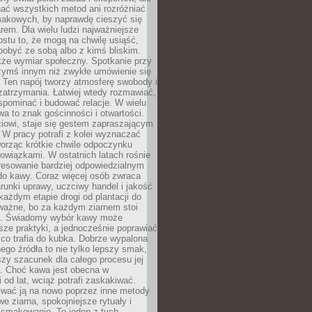
nać wszystkich metod ani rozróżniać
makowych, by naprawdę cieszyć się
em. Dla wielu ludzi najważniejsze
ostu to, że mogą na chwilę usiąść,
pobyć ze sobą albo z kimś bliskim.
że wymiar społeczny. Spotkanie przy
czymś innym niż zwykłe umówienie się
 Ten napój tworzy atmosferę swobody i
zatrzymania. Łatwiej wtedy rozmawiać,
spominać i budować relacje. W wielu
wa to znak gościnności i otwartości.
iowi, staje się gestem zapraszającym
W pracy potrafi z kolei wyznaczać
worząc krótkie chwile odpoczynku
owiązkami. W ostatnich latach rośnie
resowanie bardziej odpowiedzialnym
do kawy. Coraz więcej osób zwraca
unki uprawy, uczciwy handel i jakość
każdym etapie drogi od plantacji do
o ważne, bo za każdym ziarnem stoi
a. Świadomy wybór kawy może
sze praktyki, a jednocześnie poprawiać
 co trafia do kubka. Dobrze wypalona
go źródła to nie tylko lepszy smak,
szy szacunek dla całego procesu jej
. Choć kawa jest obecna w
 od lat, wciąż potrafi zaskakiwać.
wać ją na nowo poprzez inne metody
we ziarna, spokojniejsze rytuały i
 smakowanie. To jeden z tych