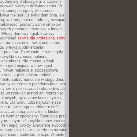
wydaje się drobiazgiem, z czasem
ydować o całym doświadczeniu. W
codziennej przygody wiele osób
kawa nie jest już tylko tłem dnia, ale
ną, w której można stale się rozwijać.
 ciekawość, porównywanie smaków,
owych proporcji i rozmowy z innymi
. Wtedy domowy kącik kawowy
zypominać
serwis dla profesjonalistów
al ma znaczenie: świeżość ziaren,
a, precyzja odmierzania i
ć procesu. To właśnie te szczegóły
e zwykła czynność nabiera
 charakteru. Nie można jednak
e najważniejsza w kawie jest
. Nawet najbardziej szczegółowa
a sensu, jeśli odbiera radość z
mentu zatrzymania się w ciągu dnia.
owa bywa czasem przedstawiana jako
y świat pełen zasad i ekspertów, ale
nać wszystkich metod ani rozróżniać
makowych, by naprawdę cieszyć się
em. Dla wielu ludzi najważniejsze
ostu to, że mogą na chwilę usiąść,
pobyć ze sobą albo z kimś bliskim.
że wymiar społeczny. Spotkanie przy
czymś innym niż zwykłe umówienie się
 Ten napój tworzy atmosferę swobody i
zatrzymania. Łatwiej wtedy rozmawiać,
spominać i budować relacje. W wielu