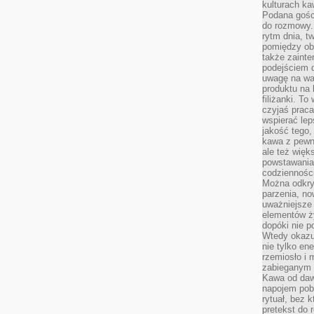
kulturach ka
Podana gośc
do rozmowy. 
rytm dnia, t
pomiędzy ob
także zainte
podejściem 
uwagę na war
produktu na 
filiżanki. T
czyjaś prac
wspierać lep
jakość tego,
kawa z pewne
ale też więk
powstawania
codzienności
Można odkry
parzenia, no
uważniejsze
elementów ży
dopóki nie p
Wtedy okazuj
nie tylko ene
rzemiosło i 
zabieganym 
Kawa od dawn
napojem pob
rytuał, bez 
pretekst do 