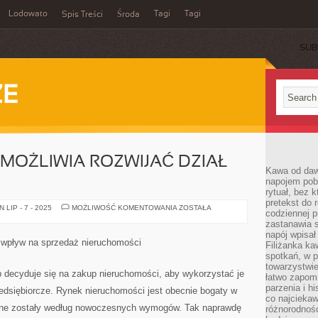
Lodowato
Tagi
Tagi
Spis Treści
Środa
SUB
ZE
MOŻLIWIA ROZWIJAĆ DZIAŁ
Kawa od dawn
napojem pob
rytuał, bez 
pretekst do 
ARCHITEKTURA
LIP - 7 - 2025
MOŻLIWOŚĆ KOMENTOWANIA
ZOSTAŁA
codziennej p
UMOŻLIWIA
ROZWIJAĆ
zastanawia s
DZIAŁ
napój wpisał
NIERUCHOMOŚCI
 wpływ na sprzedaż nieruchomości
Filiżanka ka
spotkań, w p
towarzystwie
decyduje się na zakup nieruchomości, aby wykorzystać je
łatwo zapom
parzenia i hi
edsiębiorcze. Rynek nieruchomości jest obecnie bogaty w
co najciekaw
wane zostały według nowoczesnych wymogów. Tak naprawdę
różnorodnoś