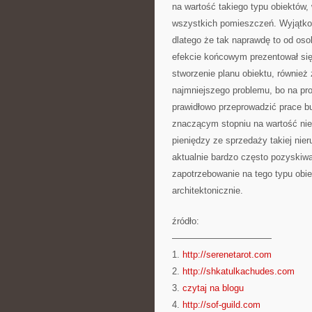
na wartość takiego typu obiektów,
wszystkich pomieszczeń. Wyjątkow
dlatego że tak naprawdę to od oso
efekcie końcowym prezentował się 
stworzenie planu obiektu, równie
najmniejszego problemu, bo na pro
prawidłowo przeprowadzić prace bu
znaczącym stopniu na wartość nie
pieniędzy ze sprzedaży takiej nie
aktualnie bardzo często pozyskiwa
zapotrzebowanie na tego typu obiek
architektonicznie.
źródło:
———————————
1.
http://serenetarot.com
2.
http://shkatulkachudes.com
3.
czytaj na blogu
4.
http://sof-guild.com