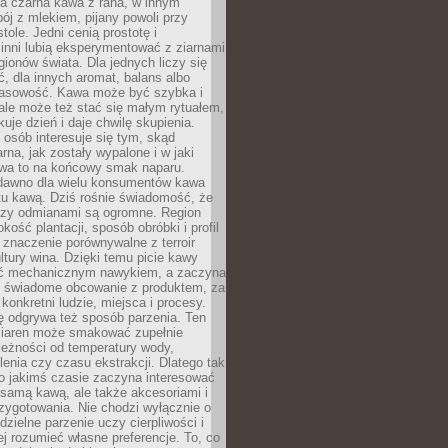
a czarna kawa z rana, w innym
pój z mlekiem, pijany powoli przy
ole. Jedni cenią prostotę i
 inni lubią eksperymentować z ziarnami
gionów świata. Dla jednych liczy się
, dla innych aromat, balans albo
wasowość. Kawa może być szybka i
ale może też stać się małym rytuałem,
kuje dzień i daje chwilę skupienia.
 osób interesuje się tym, skąd
rna, jak zostały wypalone i w jaki
wa to na końcowy smak naparu.
dawno dla wielu konsumentów kawa
tu kawą. Dziś rośnie świadomość, że
dzy odmianami są ogromne. Region
kość plantacji, sposób obróbki i profil
 znaczenie porównywalne z terroir
tury wina. Dzięki temu picie kawy
yć mechanicznym nawykiem, a zaczyna
 świadome obcowanie z produktem, za
 konkretni ludzie, miejsca i procesy.
ę odgrywa też sposób parzenia. Ten
ziaren może smakować zupełnie
leżności od temperatury wody,
lenia czy czasu ekstrakcji. Dlatego tak
o jakimś czasie zaczyna interesować
o samą kawą, ale także akcesoriami i
zygotowania. Nie chodzi wyłącznie o
ielne parzenie uczy cierpliwości i
ej rozumieć własne preferencje. To, co