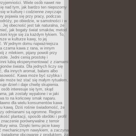
rzyjemności. Wiele osób nawet nie
ię nad tym, jak bardzo ten niepozorny
 się w kulturę i codzienne zwyczaje.
wy pojawia się przy pracy, podczas
odróży, po obiedzie, w samotności i w
. Jej obecność jest tak naturalna, że
nieć, jak bogaty świat smaków, metod
storii kryje się za każdym łykiem. To,
sze w kulturze kawy, to jej
ć. W jednym domu najważniejsza
a czarna kawa z rana, w innym
pój z mlekiem, pijany powoli przy
ole. Jedni cenią prostotę i
 inni lubią eksperymentować z ziarnami
gionów świata. Dla jednych liczy się
, dla innych aromat, balans albo
wasowość. Kawa może być szybka i
ale może też stać się małym rytuałem,
kuje dzień i daje chwilę skupienia.
 osób interesuje się tym, skąd
rna, jak zostały wypalone i w jaki
wa to na końcowy smak naparu.
dawno dla wielu konsumentów kawa
tu kawą. Dziś rośnie świadomość, że
dzy odmianami są ogromne. Region
kość plantacji, sposób obróbki i profil
 znaczenie porównywalne z terroir
tury wina. Dzięki temu picie kawy
yć mechanicznym nawykiem, a zaczyna
 świadome obcowanie z produktem, za