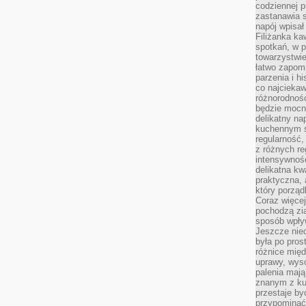
codziennej p
zastanawia s
napój wpisał
Filiżanka ka
spotkań, w p
towarzystwie
łatwo zapom
parzenia i hi
co najciekaw
różnorodnoś
będzie mocn
delikatny na
kuchennym st
regularność,
z różnych re
intensywność
delikatna k
praktyczna, 
który porząd
Coraz więcej
pochodzą zia
sposób wpły
Jeszcze nie
była po pros
różnice mię
uprawy, wyso
palenia mają
znanym z kul
przestaje b
przypominać