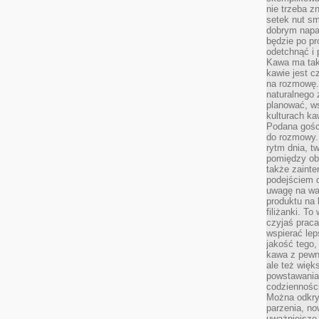
nie trzeba z
setek nut s
dobrym napar
będzie po pr
odetchnąć i 
Kawa ma tak
kawie jest 
na rozmowę.
naturalnego 
planować, w
kulturach ka
Podana gośc
do rozmowy. 
rytm dnia, t
pomiędzy ob
także zainte
podejściem 
uwagę na war
produktu na 
filiżanki. T
czyjaś prac
wspierać lep
jakość tego,
kawa z pewne
ale też więk
powstawania
codzienności
Można odkry
parzenia, no
uważniejsze