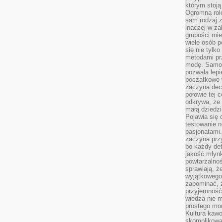
którym stoją
Ogromną rol
sam rodzaj 
inaczej w za
grubości mie
wiele osób p
się nie tylk
metodami pr
modę. Samodz
pozwala lepi
początkowo 
zaczyna dec
połowie tej 
odkrywa, że 
małą dziedzi
Pojawia się
testowanie n
pasjonatami
zaczyna pr
bo każdy det
jakość młynk
powtarzalnoś
sprawiają, ż
wyjątkowego
zapominać, ż
przyjemność
wiedza nie m
prostego mo
Kultura kaw
skomplikowan