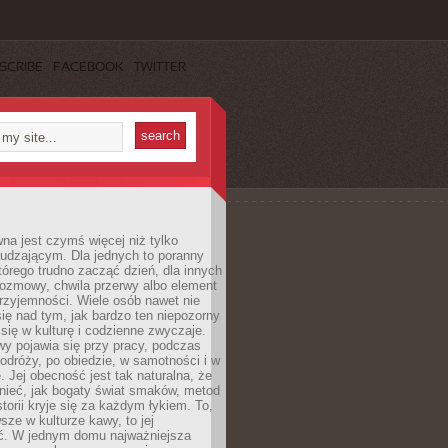
SCRIBE
FACEBOOK
TWITTER
a jest czymś więcej niż tylko
udzającym. Dla jednych to poranny
którego trudno zacząć dzień, dla innych
rozmowy, chwila przerwy albo element
rzyjemności. Wiele osób nawet nie
ię nad tym, jak bardzo ten niepozorny
 się w kulturę i codzienne zwyczaje.
wy pojawia się przy pracy, podczas
odróży, po obiedzie, w samotności i w
. Jej obecność jest tak naturalna, że
nieć, jak bogaty świat smaków, metod
storii kryje się za każdym łykiem. To,
sze w kulturze kawy, to jej
ć. W jednym domu najważniejsza