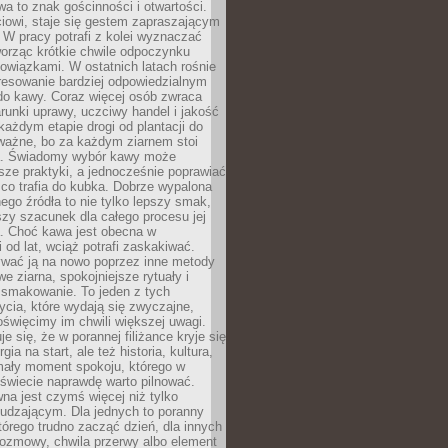
wa to znak gościnności i otwartości.
iowi, staje się gestem zapraszającym
W pracy potrafi z kolei wyznaczać
worząc krótkie chwile odpoczynku
owiązkami. W ostatnich latach rośnie
resowanie bardziej odpowiedzialnym
do kawy. Coraz więcej osób zwraca
unki uprawy, uczciwy handel i jakość
każdym etapie drogi od plantacji do
o ważne, bo za każdym ziarnem stoi
a. Świadomy wybór kawy może
sze praktyki, a jednocześnie poprawiać
 co trafia do kubka. Dobrze wypalona
go źródła to nie tylko lepszy smak,
szy szacunek dla całego procesu jej
. Choć kawa jest obecna w
 od lat, wciąż potrafi zaskakiwać.
wać ją na nowo poprzez inne metody
we ziarna, spokojniejsze rytuały i
 smakowanie. To jeden z tych
cia, które wydają się zwyczajne,
oświęcimy im chwili większej uwagi.
e się, że w porannej filiżance kryje się
rgia na start, ale też historia, kultura,
mały moment spokoju, którego w
świecie naprawdę warto pilnować.
a jest czymś więcej niż tylko
udzającym. Dla jednych to poranny
którego trudno zacząć dzień, dla innych
rozmowy, chwila przerwy albo element