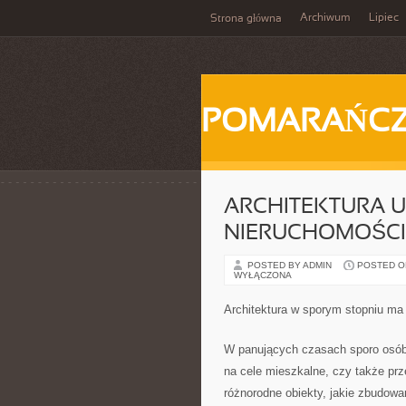
Archiwum
Lipiec
Strona główna
POMARAŃC
ARCHITEKTURA U
NIERUCHOMOŚCI
POSTED BY ADMIN
POSTED ON 
WYŁĄCZONA
Architektura w sporym stopniu ma
W panujących czasach sporo osób 
na cele mieszkalne, czy także prz
różnorodne obiekty, jakie zbudo