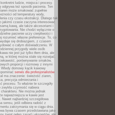
 konkretni ludzie, miejsca i procesy.
ę odgrywa też sposób parzenia. Ten
ziaren może smakować zupełnie
leżności od temperatury wody,
lenia czy czasu ekstrakcji. Dlatego tak
o jakimś czasie zaczyna interesować
o samą kawą, ale także akcesoriami i
zygotowania. Nie chodzi wyłącznie o
ielne parzenie uczy cierpliwości i
ej rozumieć własne preferencje. To, co
wydaje się drobiazgiem, z czasem
ydować o całym doświadczeniu. W
codziennej przygody wiele osób
kawa nie jest już tylko tłem dnia, ale
ną, w której można stale się rozwijać.
 ciekawość, porównywanie smaków,
owych proporcji i rozmowy z innymi
. Wtedy domowy kącik kawowy
zypominać
serwis dla profesjonalistów
al ma znaczenie: świeżość ziaren,
a, precyzja odmierzania i
ć procesu. To właśnie te szczegóły
e zwykła czynność nabiera
 charakteru. Nie można jednak
e najważniejsza w kawie jest
. Nawet najbardziej szczegółowa
a sensu, jeśli odbiera radość z
mentu zatrzymania się w ciągu dnia.
owa bywa czasem przedstawiana jako
y świat pełen zasad i ekspertów, ale