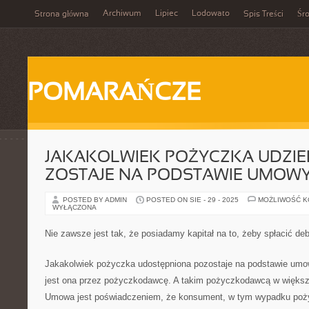
Archiwum
Lipiec
Lodowato
Strona główna
Spis Treści
Śr
POMARAŃCZE
JAKAKOLWIEK POŻYCZKA UDZI
ZOSTAJE NA PODSTAWIE UMOW
POSTED BY ADMIN
POSTED ON SIE - 29 - 2025
MOŻLIWOŚĆ 
WYŁĄCZONA
Nie zawsze jest tak, że posiadamy kapitał na to, żeby spłacić de
Jakakolwiek pożyczka udostępniona pozostaje na podstawie umo
jest ona przez pożyczkodawcę. A takim pożyczkodawcą w większ
Umowa jest poświadczeniem, że konsument, w tym wypadku poży