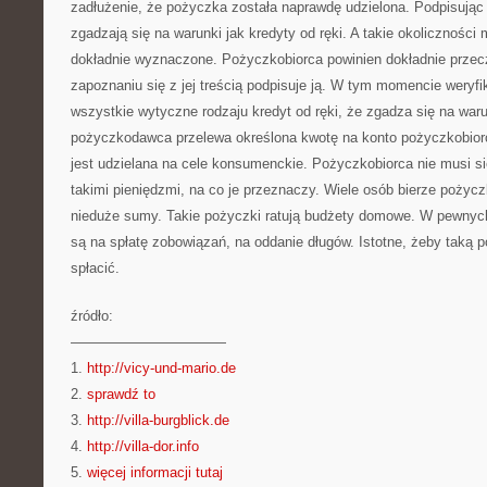
zadłużenie, że pożyczka została naprawdę udzielona. Podpisując
zgadzają się na warunki jak kredyty od ręki. A takie okoliczności
dokładnie wyznaczone. Pożyczkobiorca powinien dokładnie prze
zapoznaniu się z jej treścią podpisuje ją. W tym momencie weryfi
wszystkie wytyczne rodzaju kredyt od ręki, że zgadza się na wa
pożyczkodawca przelewa określona kwotę na konto pożyczkobior
jest udzielana na cele konsumenckie. Pożyczkobiorca nie musi si
takimi pieniędzmi, na co je przeznaczy. Wiele osób bierze pożyczk
nieduże sumy. Takie pożyczki ratują budżety domowe. W pewnyc
są na spłatę zobowiązań, na oddanie długów. Istotne, żeby taką 
spłacić.
źródło:
———————————
1.
http://vicy-und-mario.de
2.
sprawdź to
3.
http://villa-burgblick.de
4.
http://villa-dor.info
5.
więcej informacji tutaj