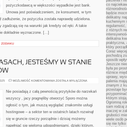
parzenia i hi
co najciekaw
pożyczkodawcą w większości wypadków jest bank.
różnorodnoś
Umowa jest poświadczeniem, że konsument, w tym
będzie mocn
delikatny na
 zadłużenie, że pożyczka została naprawdę udzielona.
kuchennym st
zgadzają się na warunki jak kredyty od ręki. A takie
regularność,
z różnych re
ie dokładnie wyznaczone. […]
intensywność
delikatna k
praktyczna, 
I ZODIAKU
który porząd
Coraz więcej
pochodzą zia
sposób wpły
ASACH, JESTEŚMY W STANIE
Jeszcze nie
była po pros
CÓW
różnice mię
uprawy, wyso
W
palenia mają
2025
MOŻLIWOŚĆ KOMENTOWANIA
ZOSTAŁA WYŁĄCZONA
BIEŻĄCYCH
znanym z kul
CZASACH,
przestaje b
JESTEŚMY
Nie posiadają z całą pewnością przytyków do narzekań
W
przypominać
STANIE
którym stoją
wszyscy , jacy pragnęliby otworzyć Sporo można
LICZYĆ
Ogromną rol
NA
ogłosić o tym, jak muszą wyglądać znakomite usługi
SPECÓW
sam rodzaj 
inaczej w za
hostingowe – a sektor ten w ostatnich latach rozwinął
grubości mie
się w gruncie rzeczy porządnie i dzisiaj możemy
wiele osób p
się nie tylk
napełniać się wieloma udogodnieniami, dzięki którym,