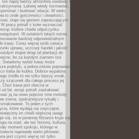
 Ten napój tworzy atmosferę swobody i
zatrzymania. Łatwiej wtedy rozmawiać,
spominać i budować relacje. W wielu
wa to znak gościnności i otwartości.
iowi, staje się gestem zapraszającym
W pracy potrafi z kolei wyznaczać
worząc krótkie chwile odpoczynku
owiązkami. W ostatnich latach rośnie
resowanie bardziej odpowiedzialnym
do kawy. Coraz więcej osób zwraca
unki uprawy, uczciwy handel i jakość
każdym etapie drogi od plantacji do
o ważne, bo za każdym ziarnem stoi
a. Świadomy wybór kawy może
sze praktyki, a jednocześnie poprawiać
 co trafia do kubka. Dobrze wypalona
go źródła to nie tylko lepszy smak,
szy szacunek dla całego procesu jej
. Choć kawa jest obecna w
 od lat, wciąż potrafi zaskakiwać.
wać ją na nowo poprzez inne metody
we ziarna, spokojniejsze rytuały i
 smakowanie. To jeden z tych
cia, które wydają się zwyczajne,
oświęcimy im chwili większej uwagi.
e się, że w porannej filiżance kryje się
rgia na start, ale też historia, kultura,
mały moment spokoju, którego w
świecie naprawdę warto pilnować.
a jest czymś więcej niż tylko