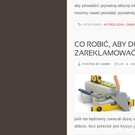
aby prowadzić prywatną witrynę in
musimy nawet posiadać prywatneg
CATEGORIES:
ASTROLOGIA I ZNAK
CO ROBIĆ, ABY 
ZAREKLAMOWAĆ
POSTED BY ADMIN
LIP - 6 - 2
jeśli nie będziemy zwracali dużej
dobrze, lecz przecież jest kryzys