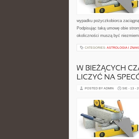
wypadku pożyczkobiorca zaciągnął
Podpisując taką umowę obie strony 
okoliczności muszą być niezmiern
CATEGORIES:
ASTROLOGIA I ZNAK
W BIEŻĄCYCH CZ
LICZYĆ NA SPE
POSTED BY ADMIN
SIE - 13 - 