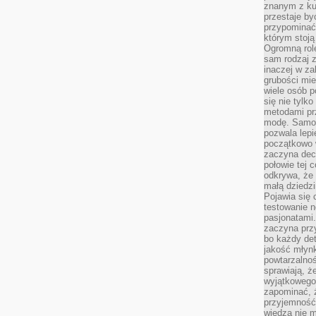
znanym z kul
przestaje b
przypominać
którym stoją
Ogromną rol
sam rodzaj 
inaczej w za
grubości mie
wiele osób p
się nie tylk
metodami pr
modę. Samodz
pozwala lepi
początkowo 
zaczyna dec
połowie tej 
odkrywa, że 
małą dziedzi
Pojawia się
testowanie n
pasjonatami
zaczyna pr
bo każdy det
jakość młynk
powtarzalnoś
sprawiają, ż
wyjątkowego
zapominać, ż
przyjemność
wiedza nie m