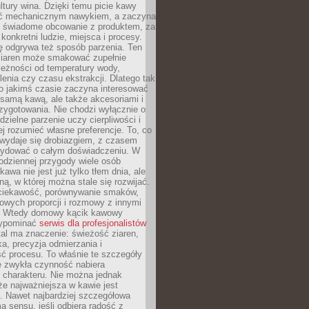
tury wina. Dzięki temu picie kawy
yć mechanicznym nawykiem, a zaczyna
 świadome obcowanie z produktem, za
 konkretni ludzie, miejsca i procesy.
ę odgrywa też sposób parzenia. Ten
ziaren może smakować zupełnie
leżności od temperatury wody,
lenia czy czasu ekstrakcji. Dlatego tak
o jakimś czasie zaczyna interesować
o samą kawą, ale także akcesoriami i
zygotowania. Nie chodzi wyłącznie o
ielne parzenie uczy cierpliwości i
ej rozumieć własne preferencje. To, co
wydaje się drobiazgiem, z czasem
ydować o całym doświadczeniu. W
codziennej przygody wiele osób
kawa nie jest już tylko tłem dnia, ale
ną, w której można stale się rozwijać.
 ciekawość, porównywanie smaków,
owych proporcji i rozmowy z innymi
. Wtedy domowy kącik kawowy
zypominać
serwis dla profesjonalistów
al ma znaczenie: świeżość ziaren,
a, precyzja odmierzania i
ć procesu. To właśnie te szczegóły
e zwykła czynność nabiera
 charakteru. Nie można jednak
e najważniejsza w kawie jest
. Nawet najbardziej szczegółowa
a sensu, jeśli odbiera radość z