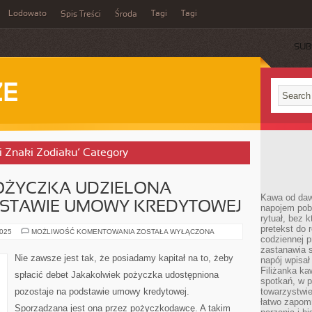
Lodowato
Tagi
Tagi
Spis Treści
Środa
SUB
ZE
a i Znaki Zodiaku’ Category
OŻYCZKA UDZIELONA
Kawa od dawn
DSTAWIE UMOWY KREDYTOWEJ
napojem pob
rytuał, bez 
pretekst do 
JAKAKOLWIEK
2025
MOŻLIWOŚĆ KOMENTOWANIA
ZOSTAŁA WYŁĄCZONA
codziennej p
POŻYCZKA
UDZIELONA
zastanawia s
ZOSTAJE
Nie zawsze jest tak, że posiadamy kapitał na to, żeby
napój wpisał
NA
PODSTAWIE
Filiżanka ka
spłacić debet Jakakolwiek pożyczka udostępniona
UMOWY
spotkań, w p
KREDYTOWEJ
pozostaje na podstawie umowy kredytowej.
towarzystwie
łatwo zapom
Sporządzana jest ona przez pożyczkodawcę. A takim