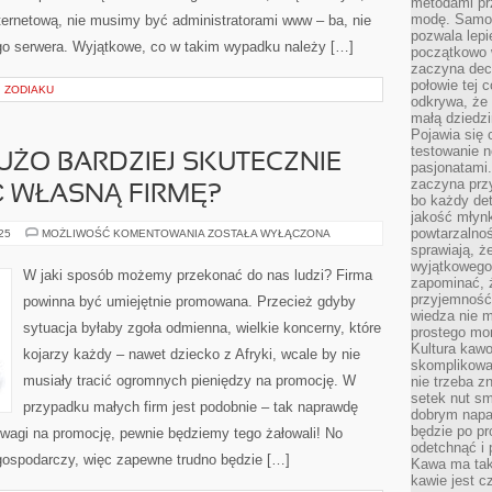
metodami pr
modę. Samodz
ternetową, nie musimy być administratorami www – ba, nie
pozwala lepi
o serwera. Wyjątkowe, co w takim wypadku należy […]
początkowo 
zaczyna dec
połowie tej 
I ZODIAKU
odkrywa, że 
małą dziedzi
Pojawia się
testowanie n
DUŻO BARDZIEJ SKUTECZNIE
pasjonatami
zaczyna pr
 WŁASNĄ FIRMĘ?
bo każdy det
jakość młynk
powtarzalnoś
CO
025
MOŻLIWOŚĆ KOMENTOWANIA
ZOSTAŁA WYŁĄCZONA
ROBIĆ,
sprawiają, ż
ABY
wyjątkowego
DUŻO
W jaki sposób możemy przekonać do nas ludzi? Firma
BARDZIEJ
zapominać, ż
SKUTECZNIE
przyjemność
powinna być umiejętnie promowana. Przecież gdyby
ZAREKLAMOWAĆ
wiedza nie m
WŁASNĄ
sytuacja byłaby zgoła odmienna, wielkie koncerny, które
FIRMĘ?
prostego mo
Kultura kaw
kojarzy każdy – nawet dziecko z Afryki, wcale by nie
skomplikowan
musiały tracić ogromnych pieniędzy na promocję. W
nie trzeba z
setek nut s
przypadku małych firm jest podobnie – tak naprawdę
dobrym napar
będzie po pr
 uwagi na promocję, pewnie będziemy tego żałowali! No
odetchnąć i 
 gospodarczy, więc zapewne trudno będzie […]
Kawa ma tak
kawie jest 