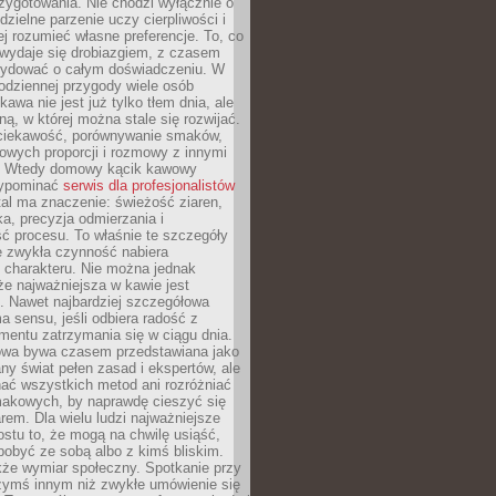
zygotowania. Nie chodzi wyłącznie o
ielne parzenie uczy cierpliwości i
ej rozumieć własne preferencje. To, co
wydaje się drobiazgiem, z czasem
ydować o całym doświadczeniu. W
codziennej przygody wiele osób
kawa nie jest już tylko tłem dnia, ale
ną, w której można stale się rozwijać.
 ciekawość, porównywanie smaków,
owych proporcji i rozmowy z innymi
. Wtedy domowy kącik kawowy
zypominać
serwis dla profesjonalistów
al ma znaczenie: świeżość ziaren,
a, precyzja odmierzania i
ć procesu. To właśnie te szczegóły
e zwykła czynność nabiera
 charakteru. Nie można jednak
e najważniejsza w kawie jest
. Nawet najbardziej szczegółowa
a sensu, jeśli odbiera radość z
mentu zatrzymania się w ciągu dnia.
owa bywa czasem przedstawiana jako
y świat pełen zasad i ekspertów, ale
nać wszystkich metod ani rozróżniać
makowych, by naprawdę cieszyć się
em. Dla wielu ludzi najważniejsze
ostu to, że mogą na chwilę usiąść,
pobyć ze sobą albo z kimś bliskim.
że wymiar społeczny. Spotkanie przy
czymś innym niż zwykłe umówienie się