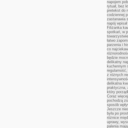
napojem pob
rytuał, bez 
pretekst do 
codziennej p
zastanawia s
napój wpisał
Filiżanka ka
spotkań, w p
towarzystwie
łatwo zapom
parzenia i hi
co najciekaw
różnorodnoś
będzie mocn
delikatny na
kuchennym st
regularność,
z różnych re
intensywność
delikatna k
praktyczna, 
który porząd
Coraz więcej
pochodzą zia
sposób wpły
Jeszcze nie
była po pros
różnice mię
uprawy, wyso
palenia mają