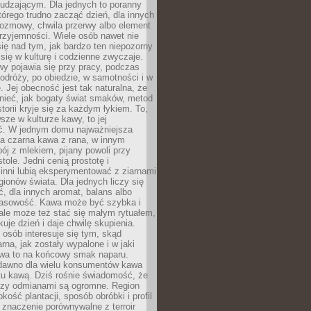
udzającym. Dla jednych to poranny
którego trudno zacząć dzień, dla innych
rozmowy, chwila przerwy albo element
rzyjemności. Wiele osób nawet nie
ię nad tym, jak bardzo ten niepozorny
 się w kulturę i codzienne zwyczaje.
wy pojawia się przy pracy, podczas
odróży, po obiedzie, w samotności i w
. Jej obecność jest tak naturalna, że
nieć, jak bogaty świat smaków, metod
storii kryje się za każdym łykiem. To,
sze w kulturze kawy, to jej
ć. W jednym domu najważniejsza
a czarna kawa z rana, w innym
pój z mlekiem, pijany powoli przy
ole. Jedni cenią prostotę i
 inni lubią eksperymentować z ziarnami
gionów świata. Dla jednych liczy się
, dla innych aromat, balans albo
wasowość. Kawa może być szybka i
ale może też stać się małym rytuałem,
kuje dzień i daje chwilę skupienia.
 osób interesuje się tym, skąd
rna, jak zostały wypalone i w jaki
wa to na końcowy smak naparu.
dawno dla wielu konsumentów kawa
tu kawą. Dziś rośnie świadomość, że
dzy odmianami są ogromne. Region
kość plantacji, sposób obróbki i profil
 znaczenie porównywalne z terroir