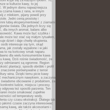
storii kryje się za każdym łykiem. To,
sze w kulturze kawy, to jej
ć. W jednym domu najważniejsza
a czarna kawa z rana, w innym
pój z mlekiem, pijany powoli przy
ole. Jedni cenią prostotę i
 inni lubią eksperymentować z ziarnami
gionów świata. Dla jednych liczy się
, dla innych aromat, balans albo
wasowość. Kawa może być szybka i
ale może też stać się małym rytuałem,
kuje dzień i daje chwilę skupienia.
 osób interesuje się tym, skąd
rna, jak zostały wypalone i w jaki
wa to na końcowy smak naparu.
dawno dla wielu konsumentów kawa
tu kawą. Dziś rośnie świadomość, że
dzy odmianami są ogromne. Region
kość plantacji, sposób obróbki i profil
 znaczenie porównywalne z terroir
tury wina. Dzięki temu picie kawy
yć mechanicznym nawykiem, a zaczyna
 świadome obcowanie z produktem, za
 konkretni ludzie, miejsca i procesy.
ę odgrywa też sposób parzenia. Ten
ziaren może smakować zupełnie
leżności od temperatury wody,
lenia czy czasu ekstrakcji. Dlatego tak
o jakimś czasie zaczyna interesować
o samą kawą, ale także akcesoriami i