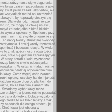
mentu zatrzymania się w ciągu dnia.
owa bywa czasem przedstawiana jako
y świat pełen zasad i ekspertów, ale
nać wszystkich metod ani rozróżniać
makowych, by naprawdę cieszyć się
em. Dla wielu ludzi najważniejsze
ostu to, że mogą na chwilę usiąść,
pobyć ze sobą albo z kimś bliskim.
że wymiar społeczny. Spotkanie przy
czymś innym niż zwykłe umówienie się
 Ten napój tworzy atmosferę swobody i
zatrzymania. Łatwiej wtedy rozmawiać,
spominać i budować relacje. W wielu
wa to znak gościnności i otwartości.
iowi, staje się gestem zapraszającym
W pracy potrafi z kolei wyznaczać
worząc krótkie chwile odpoczynku
owiązkami. W ostatnich latach rośnie
resowanie bardziej odpowiedzialnym
do kawy. Coraz więcej osób zwraca
unki uprawy, uczciwy handel i jakość
każdym etapie drogi od plantacji do
o ważne, bo za każdym ziarnem stoi
a. Świadomy wybór kawy może
sze praktyki, a jednocześnie poprawiać
 co trafia do kubka. Dobrze wypalona
go źródła to nie tylko lepszy smak,
szy szacunek dla całego procesu jej
. Choć kawa jest obecna w
 od lat, wciąż potrafi zaskakiwać.