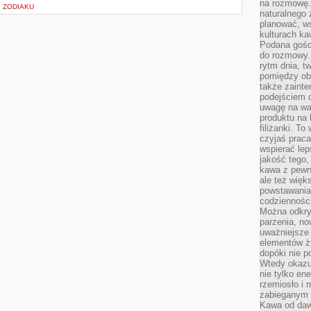
na rozmowę.
I ZODIAKU
naturalnego 
planować, w
kulturach ka
Podana gośc
do rozmowy. 
rytm dnia, t
pomiędzy ob
także zainte
podejściem 
uwagę na war
produktu na 
filiżanki. T
czyjaś prac
wspierać lep
jakość tego,
kawa z pewne
ale też więk
powstawania
codzienności
Można odkry
parzenia, no
uważniejsze
elementów ży
dopóki nie p
Wtedy okazuj
nie tylko ene
rzemiosło i 
zabieganym 
Kawa od dawn