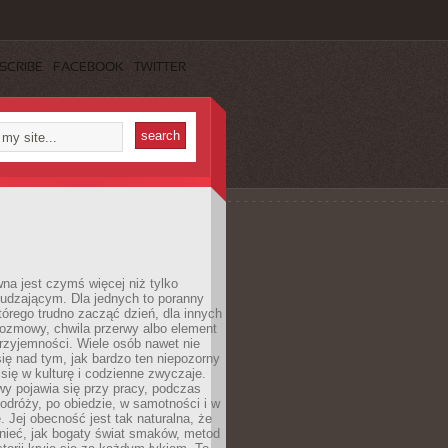
SCRIBE
FACEBOOK
TWITTER
a jest czymś więcej niż tylko
udzającym. Dla jednych to poranny
którego trudno zacząć dzień, dla innych
rozmowy, chwila przerwy albo element
rzyjemności. Wiele osób nawet nie
ię nad tym, jak bardzo ten niepozorny
 się w kulturę i codzienne zwyczaje.
wy pojawia się przy pracy, podczas
odróży, po obiedzie, w samotności i w
. Jej obecność jest tak naturalna, że
nieć, jak bogaty świat smaków, metod