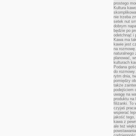
prostego mo
Kultura kaw
skomplikowan
nie trzeba z
setek nut s
dobrym napar
będzie po pr
odetchnąć i 
Kawa ma tak
kawie jest 
na rozmowę.
naturalnego 
planować, w
kulturach ka
Podana gośc
do rozmowy. 
rytm dnia, t
pomiędzy ob
także zainte
podejściem 
uwagę na war
produktu na 
filiżanki. T
czyjaś prac
wspierać lep
jakość tego,
kawa z pewne
ale też więk
powstawania
codzienności