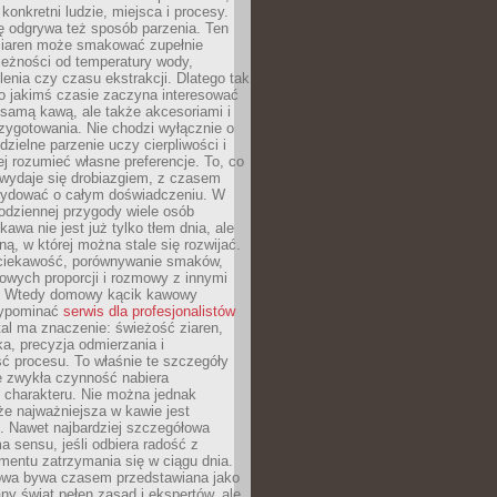
 konkretni ludzie, miejsca i procesy.
ę odgrywa też sposób parzenia. Ten
ziaren może smakować zupełnie
leżności od temperatury wody,
lenia czy czasu ekstrakcji. Dlatego tak
o jakimś czasie zaczyna interesować
o samą kawą, ale także akcesoriami i
zygotowania. Nie chodzi wyłącznie o
ielne parzenie uczy cierpliwości i
ej rozumieć własne preferencje. To, co
wydaje się drobiazgiem, z czasem
ydować o całym doświadczeniu. W
codziennej przygody wiele osób
kawa nie jest już tylko tłem dnia, ale
ną, w której można stale się rozwijać.
 ciekawość, porównywanie smaków,
owych proporcji i rozmowy z innymi
. Wtedy domowy kącik kawowy
zypominać
serwis dla profesjonalistów
al ma znaczenie: świeżość ziaren,
a, precyzja odmierzania i
ć procesu. To właśnie te szczegóły
e zwykła czynność nabiera
 charakteru. Nie można jednak
e najważniejsza w kawie jest
. Nawet najbardziej szczegółowa
a sensu, jeśli odbiera radość z
mentu zatrzymania się w ciągu dnia.
owa bywa czasem przedstawiana jako
y świat pełen zasad i ekspertów, ale