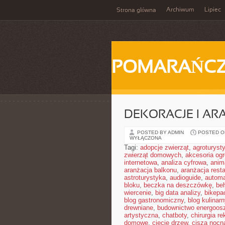
Archiwum
Lipiec
Strona główna
POMARAŃC
DEKORACJE I AR
POSTED BY ADMIN
POSTED ON
WYŁĄCZONA
Tagi:
adopcje zwierząt
,
agroturyst
zwierząt domowych
,
akcesoria og
internetowa
,
analiza cyfrowa
,
anim
aranżacja balkonu
,
aranżacja resta
astroturystyka
,
audioguide
,
autom
bloku
,
beczka na deszczówkę
,
be
wiercenie
,
big data analizy
,
bikepa
blog gastronomiczny
,
blog kulinarn
drewniane
,
budownictwo energoos
artystyczna
,
chatboty
,
chirurgia r
domowe
,
cięcie drzew
,
cisza nocn