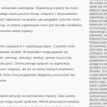
nie trzeba z
setek nut s
eż wskazówki cateringowe. Organizacja imprezy nie może
dobrym napar
 dlatego strona porusza tematy związane z dopasowaniem
będzie po pr
odetchnąć i 
eźć odpowiedzi na pytania, jak uwzględnić potrzeby dzieci.
Kawa ma tak
kawie jest 
zuje, że dobrze zaplanowane menu jest nie tylko dodatkiem,
na rozmowę.
ementów udanej imprezy.
naturalnego 
planować, w
kulturach ka
Podana gośc
do rozmowy. 
ztów związanych z organizacją imprez. Czytelnik może
rytm dnia, t
lanować wydatki. W artykułach mogą pojawiać się
pomiędzy ob
także zainte
i, cateringu, dekoracji, atrakcji, oprawy muzycznej,
podejściem 
dla gości. Strona pomaga spojrzeć na organizację
uwagę na war
produktu na 
eń i inspiracji, ale też od strony realnych możliwości.
filiżanki. T
czyjaś prac
ób, które chcą przygotować elegancką uroczystość bez
wspierać lep
nsów.
jakość tego,
kawa z pewne
ale też więk
powstawania
 także pomysły na urozmaicenie imprezy. Sala Lacerta
codzienności
Można odkry
kcje mogą ożywić spotkanie. Wśród poruszanych tematów
parzenia, no
uważniejsze