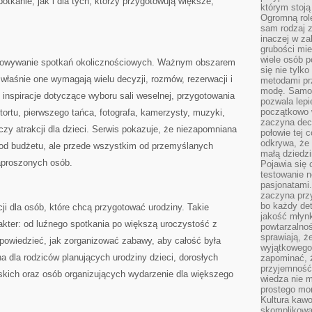
tkanie, jak i dla tych, którzy przygotowują większe,
którym stoją
Ogromną rol
sam rodzaj 
inaczej w za
grubości mie
wiele osób p
otowywanie spotkań okolicznościowych. Ważnym obszarem
się nie tylk
 właśnie one wymagają wielu decyzji, rozmów, rezerwacji i
metodami pr
modę. Samodz
 inspiracje dotyczące wyboru sali weselnej, przygotowania
pozwala lepi
początkowo 
tortu, pierwszego tańca, fotografa, kamerzysty, muzyki,
zaczyna dec
czy atrakcji dla dzieci. Serwis pokazuje, że niezapomniana
połowie tej 
odkrywa, że 
 od budżetu, ale przede wszystkim od przemyślanych
małą dziedzi
zaproszonych osób.
Pojawia się
testowanie n
pasjonatami
zaczyna pr
bo każdy det
cji dla osób, które chcą przygotować urodziny. Takie
jakość młynk
kter: od luźnego spotkania po większą uroczystość z
powtarzalnoś
sprawiają, ż
dpowiedzieć, jak zorganizować zabawy, aby całość była
wyjątkowego
 dla rodziców planujących urodziny dzieci, dorosłych
zapominać, ż
przyjemność
iskich oraz osób organizujących wydarzenie dla większego
wiedza nie m
prostego mo
Kultura kaw
skomplikowan