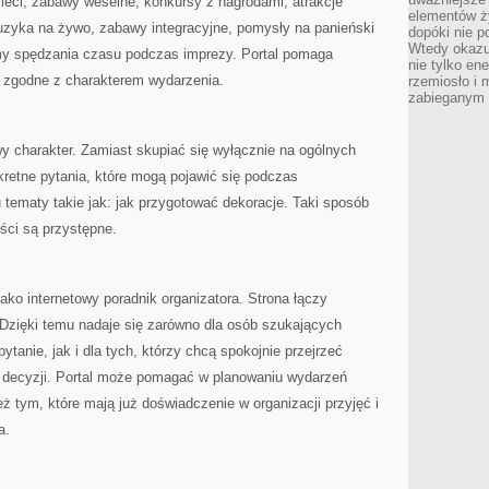
ieci, zabawy weselne, konkursy z nagrodami, atrakcje
elementów ży
uzyka na żywo, zabawy integracyjne, pomysły na panieński
dopóki nie p
Wtedy okazuj
rmy spędzania czasu podczas imprezy. Portal pomaga
nie tylko ene
ą zgodne z charakterem wydarzenia.
rzemiosło i 
zabieganym 
owy charakter. Zamiast skupiać się wyłącznie na ogólnych
retne pytania, które mogą pojawić się podczas
u tematy takie jak: jak przygotować dekoracje. Taki sposób
eści są przystępne.
ako internetowy poradnik organizatora. Strona łączy
zięki temu nadaje się zarówno dla osób szukających
ytanie, jak i dla tych, którzy chcą spokojnie przejrzeć
 decyzji. Portal może pomagać w planowaniu wydarzeń
 tym, które mają już doświadczenie w organizacji przyjęć i
a.