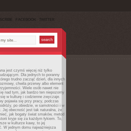
SCRIBE
FACEBOOK
TWITTER
a jest czymś więcej niż tylko
udzającym. Dla jednych to poranny
którego trudno zacząć dzień, dla innych
rozmowy, chwila przerwy albo element
rzyjemności. Wiele osób nawet nie
ię nad tym, jak bardzo ten niepozorny
 się w kulturę i codzienne zwyczaje.
wy pojawia się przy pracy, podczas
odróży, po obiedzie, w samotności i w
. Jej obecność jest tak naturalna, że
nieć, jak bogaty świat smaków, metod
storii kryje się za każdym łykiem. To,
sze w kulturze kawy, to jej
ć. W jednym domu najważniejsza