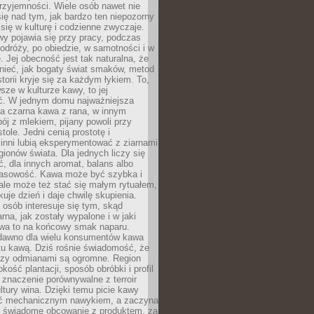
rzyjemności. Wiele osób nawet nie
ię nad tym, jak bardzo ten niepozorny
 się w kulturę i codzienne zwyczaje.
wy pojawia się przy pracy, podczas
odróży, po obiedzie, w samotności i w
. Jej obecność jest tak naturalna, że
nieć, jak bogaty świat smaków, metod
storii kryje się za każdym łykiem. To,
sze w kulturze kawy, to jej
ć. W jednym domu najważniejsza
a czarna kawa z rana, w innym
pój z mlekiem, pijany powoli przy
ole. Jedni cenią prostotę i
 inni lubią eksperymentować z ziarnami
gionów świata. Dla jednych liczy się
, dla innych aromat, balans albo
wasowość. Kawa może być szybka i
ale może też stać się małym rytuałem,
kuje dzień i daje chwilę skupienia.
 osób interesuje się tym, skąd
rna, jak zostały wypalone i w jaki
wa to na końcowy smak naparu.
dawno dla wielu konsumentów kawa
tu kawą. Dziś rośnie świadomość, że
dzy odmianami są ogromne. Region
kość plantacji, sposób obróbki i profil
 znaczenie porównywalne z terroir
tury wina. Dzięki temu picie kawy
yć mechanicznym nawykiem, a zaczyna
 świadome obcowanie z produktem, za