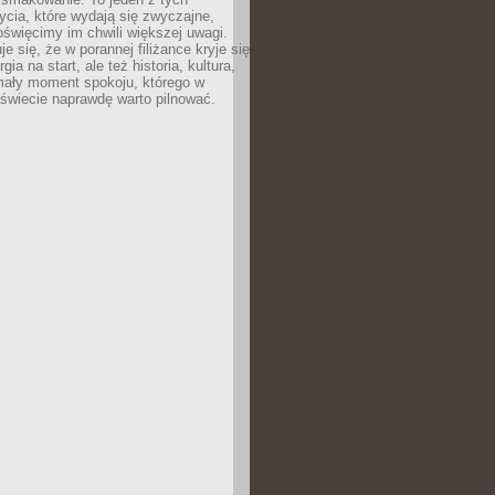
cia, które wydają się zwyczajne,
oświęcimy im chwili większej uwagi.
e się, że w porannej filiżance kryje się
rgia na start, ale też historia, kultura,
mały moment spokoju, którego w
świecie naprawdę warto pilnować.