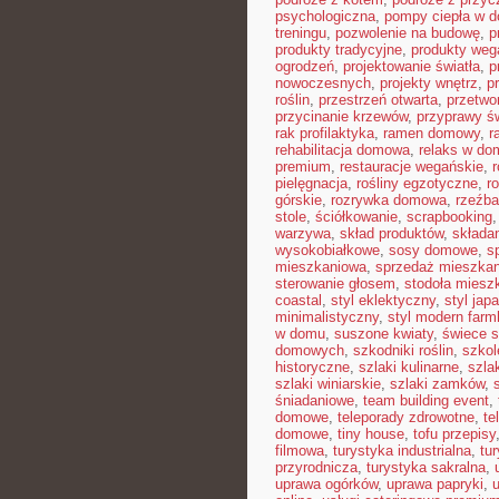
psychologiczna
,
pompy ciepła w 
treningu
,
pozwolenie na budowę
,
p
produkty tradycyjne
,
produkty weg
ogrodzeń
,
projektowanie światła
,
p
nowoczesnych
,
projekty wnętrz
,
p
roślin
,
przestrzeń otwarta
,
przetwo
przycinanie krzewów
,
przyprawy ś
rak profilaktyka
,
ramen domowy
,
r
rehabilitacja domowa
,
relaks w do
premium
,
restauracje wegańskie
,
pielęgnacja
,
rośliny egzotyczne
,
r
górskie
,
rozrywka domowa
,
rzeźba
stole
,
ściółkowanie
,
scrapbooking
warzywa
,
skład produktów
,
składa
wysokobiałkowe
,
sosy domowe
,
s
mieszkaniowa
,
sprzedaż mieszkan
sterowanie głosem
,
stodoła miesz
coastal
,
styl eklektyczny
,
styl jap
minimalistyczny
,
styl modern far
w domu
,
suszone kwiaty
,
świece 
domowych
,
szkodniki roślin
,
szkol
historyczne
,
szlaki kulinarne
,
szla
szlaki winiarskie
,
szlaki zamków
,
śniadaniowe
,
team building event
,
domowe
,
teleporady zdrowotne
,
te
domowe
,
tiny house
,
tofu przepisy
filmowa
,
turystyka industrialna
,
tu
przyrodnicza
,
turystyka sakralna
,
uprawa ogórków
,
uprawa papryki
,