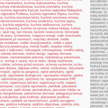
początkowo 
nia marokańska
,
kuchnia meksykańska
,
kuchnia
zaczyna dec
uchnia niskobudżetowa
,
kuchnia orientalna
,
kuchnia
połowie tej 
,
kuchnia regionalna Kaszub
,
kuchnia regionalna Małopolski
,
odkrywa, że 
 regionalna Podlasia
,
kuchnia regionalna Śląska
,
kuchnia
małą dziedzi
na
,
kuchnia sezonowa letnia
,
kuchnia sezonowa zimowa
,
Pojawia się
śródziemnomorska
,
kuchnia studencka
,
kuchnia tajska
,
testowanie n
a
,
kuchnia węgierska
,
kuchnia wielkanocna
,
kuchnia
pasjonatami
nia żydowska
,
kuchnie na wymiar
,
kultura herbaty
,
kultura
zaczyna pr
e
,
laser tag
,
last minute
,
łazienki nowoczesne
,
lemoniady
bo każdy det
 do pracy
,
łyżwiarstwo
,
magazyn energii
,
małe mieszkanie
,
jakość młynk
alowanie po numerach
,
marynaty domowe
,
meble
powtarzalnoś
le modułowe
,
meble skandynawskie
,
meble z palet
,
sprawiają, ż
dycyna prewencyjna
,
mental health
,
miejskie rośliny
,
wyjątkowego
anie z balkonem
,
mikroogród
,
mikrowyprawy
,
mindful eating
,
zapominać, ż
e zdrowia domowe
,
motion design
,
naprawy domowe
,
przyjemność
eniowe
,
niemarnowanie jedzenia
,
nietolerancje pokarmowe
,
wiedza nie m
zzi
,
noclegi z sauną
,
nocne niebo
,
obiady budżetowe
,
prostego mo
a online
,
ochrona przed mrozem
,
ochrona systemów
,
oczko
Kultura kaw
anie drewna
,
odprawa online
,
odzież outdoorowa
,
odżywianie
skomplikowan
 miejski
,
ogród na parapecie
,
ogród wertykalny
,
ogród
nie trzeba z
ysły
,
ogrzewanie ekologiczne
,
ogrzewanie miejskie
,
opieka
setek nut s
y administracyjne
,
opóźniony lot
,
oprogramowanie ERP
,
dobrym napar
kuchni
,
organizacja spiżarni
,
organizacja szafy
,
origami
,
będzie po pr
astrojowe
,
oszczędne ogrzewanie
,
paintball
,
pakowanie
odetchnąć i 
ustyczne
,
parki linowe
,
permakultura
,
pieczenie chleba na
Kawa ma tak
wo bezglutenowe
,
piekarnictwo domowe
,
pielęgnacja bonsai
,
kawie jest 
ja sukulentów
,
piwo kraftowe
,
planowanie posiłków
,
na rozmowę.
szkaniu
,
podatek od nieruchomości
,
podróż pociągiem
,
naturalnego 
owe
,
podróże kulinarne
,
podróże objazdowe
,
podróże solo
,
planować, w
zepą
,
podróże z psem
,
pola namiotowe
,
pomoc