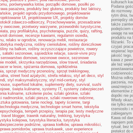
kulturach ka
domu
,
porównywarka lotów
,
porządki domowe
,
posiłki po
Podana gośc
rawa pasażera
,
produkty bez glutenu
,
produkty bez laktozy
,
do rozmowy. 
ańskie
,
projekt ogrodu przydomowego
,
projektowanie
rytm dnia, t
rojektowanie UI
,
projektowanie UX
,
projekty domów
pomiędzy ob
rotokół zdawczo-odbiorczy
,
Przechowywanie
,
przesadzanie
także zainte
ry owocowe
,
przetwory warzywne
,
przewodniki turystyczne
,
podejściem 
wiata
,
psy profilaktyka
,
psychoterapia
,
puzzle
,
quizy
,
rafting
,
uwagę na war
avioli domowe
,
recenzje kawiarni
,
regulamin osiedla
,
produktu na 
mu
,
relaks w ogrodzie
,
renowacja mebli
,
restauracje
filiżanki. T
robotyka medyczna
,
rośliny cieniolubne
,
rośliny doniczkowe
czyjaś prac
ośliny na balkon
,
rośliny oczyszczające powietrze
,
rowery
wspierać lep
,
sałatki sezonowe
,
sąsiedzkie relacje
,
savoir-vivre przy
jakość tego,
,
serowarstwo domowe
,
sezonowe owoce
,
sezonowe
kawa z pewne
nie modeli
,
skrzynka narzędziowa
,
slow travel
,
śniadania
ale też więk
pacer w lesie
,
spiżarnia domowa
,
spółdzielnia
powstawania
ia
,
sprzęt medyczny przenośny
,
sprzęt trekkingowy
,
codzienności
kalna
,
street food azjatycki
,
strefa relaksu
,
styl art deco
,
styl
Można odkry
andi
,
styl maksymalistyczny
,
styl mid-century
,
styl
parzenia, no
mhouse
,
superfood lokalne
,
suplementy diety
,
survival
,
sushi
uważniejsze
sojowe
,
święta kulinarne
,
systemy IT
,
systemy zabezpieczeń
elementów ży
enia kulinarne
,
szkolenie psów
,
szlaki górskie
,
szlaki
dopóki nie p
ki nadmorskie
,
szlaki piesze
,
szlaki rowerowe rodzinne
,
Wtedy okazuj
sztuka gotowania
,
tanie noclegi
,
tapety ścienne
,
targi
nie tylko ene
technologia medyczna
,
technologie smart home
,
tekstylia
rzemiosło i 
lepsychologia
,
tempeh przepisy
,
terapia par
,
testy medyczne
zabieganym 
,
travel blogger
,
trawnik naturalny
,
trekking
,
turystyka
Kawa od dawn
rystyka kolejowa
,
turystyka literacka
,
turystyka
napojem pob
ubezpieczenie podróżne
,
uprawa kiełków
,
uprawa mikroliści
,
rytuał, bez 
uprawa pomidorów
,
uprawa truskawek
,
user experience
pretekst do 