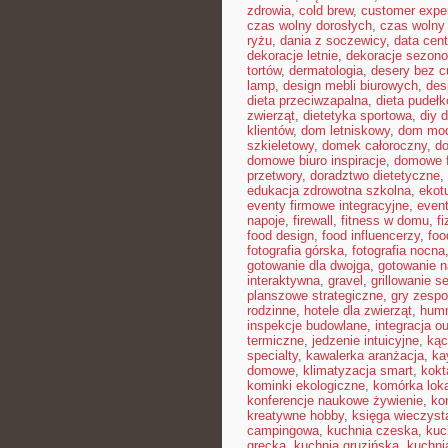
zdrowia
,
cold brew
,
customer expe
czas wolny dorosłych
,
czas wolny 
ryżu
,
dania z soczewicy
,
data cent
dekoracje letnie
,
dekoracje sezon
tortów
,
dermatologia
,
desery bez c
lamp
,
design mebli biurowych
,
des
dieta przeciwzapalna
,
dieta pudeł
zwierząt
,
dietetyka sportowa
,
diy 
klientów
,
dom letniskowy
,
dom mo
szkieletowy
,
domek całoroczny
,
do
domowe biuro inspiracje
,
domowe f
przetwory
,
doradztwo dietetyczne
,
edukacja zdrowotna szkolna
,
ekot
eventy firmowe integracyjne
,
even
napoje
,
firewall
,
fitness w domu
,
fi
food design
,
food influencerzy
,
foo
fotografia górska
,
fotografia nocna
gotowanie dla dwojga
,
gotowanie n
interaktywna
,
gravel
,
grillowanie 
planszowe strategiczne
,
gry zesp
rodzinne
,
hotele dla zwierząt
,
hum
inspekcje budowlane
,
integracja o
termiczne
,
jedzenie intuicyjne
,
kąc
specialty
,
kawalerka aranżacja
,
ka
domowe
,
klimatyzacja smart
,
kokt
kominki ekologiczne
,
komórka lok
konferencje naukowe żywienie
,
ko
kreatywne hobby
,
księga wieczyst
campingowa
,
kuchnia czeska
,
kuc
grecka
,
kuchnia gruzińska
,
kuchni