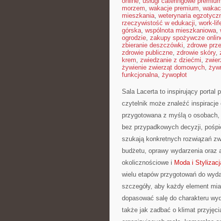
online
,
usługi cateringowe premiu
morzem
,
wakacje premium
,
wakac
mieszkania
,
weterynaria egzotycz
rzeczywistość w edukacji
,
work-li
górska
,
wspólnota mieszkaniowa
,
ogrodzie
,
zakupy spożywcze onlin
zbieranie deszczówki
,
zdrowe prz
zdrowie publiczne
,
zdrowie skóry
,
krem
,
zwiedzanie z dziećmi
,
zwier
żywienie zwierząt domowych
,
żyw
funkcjonalna
,
żywopłot
Sala Lacerta to inspirujący porta
czytelnik może znaleźć inspiracje
przygotowana z myślą o osobach, 
bez przypadkowych decyzji, pośpie
szukają konkretnych rozwiązań zwi
budżetu, oprawy wydarzenia oraz a
okolicznościowe i
Moda i Stylizacj
wielu etapów przygotowań do wyda
szczegóły, aby każdy element miał
dopasować salę do charakteru wyda
także jak zadbać o klimat przyję