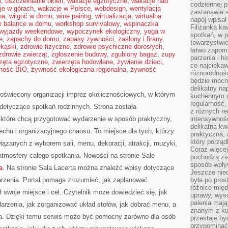
m
,
uszczelnianie okien
,
wakacje egzotyczne
,
wakacje nad
codziennej p
je w górach
,
wakacje w Polsce
,
webdesign
,
wentylacja
zastanawia s
na
,
wilgoć w domu
,
wine pairing
,
wirtualizacja
,
wirtualna
napój wpisał
fe balance w domu
,
workshop survivalowy
,
wspinaczka
Filiżanka ka
wyjazdy weekendowe
,
wypoczynek ekologiczny
,
yoga w
spotkań, w p
e
,
zapachy do domu
,
zapasy żywności
,
zasłony i firany
,
towarzystwie
ekąski
,
zdrowie fizyczne
,
zdrowie psychiczne dorosłych
,
łatwo zapom
zdrowie zwierząt
,
zgłoszenie budowy
,
zgubiony bagaż
,
zupy
parzenia i hi
zęta egzotyczne
,
zwierzęta hodowlane
,
żywienie dzieci
,
co najciekaw
ność BIO
,
żywność ekologiczna regionalna
,
żywność
różnorodnoś
będzie mocn
delikatny na
l poświęcony organizacji imprez okolicznościowych, w którym
kuchennym st
regularność,
 dotyczące spotkań rodzinnych. Strona została
z różnych re
które chcą przygotować wydarzenie w sposób praktyczny,
intensywność
delikatna k
chu i organizacyjnego chaosu. To miejsce dla tych, którzy
praktyczna, 
który porząd
ązanych z wyborem sali, menu, dekoracji, atrakcji, muzyki,
Coraz więcej
tmosfery całego spotkania. Nowości na stronie Sale
pochodzą zia
sposób wpły
a
. Na stronie Sala Lacerta można znaleźć wpisy dotyczące
Jeszcze nie
rzenia. Portal pomaga zrozumieć, jak zaplanować
była po pros
różnice mię
 swoje miejsce i cel. Czytelnik może dowiedzieć się, jak
uprawy, wyso
palenia mają
rzenia, jak zorganizować układ stołów, jak dobrać menu, a
znanym z kul
cia. Dzięki temu serwis może być pomocny zarówno dla osób
przestaje b
przypominać