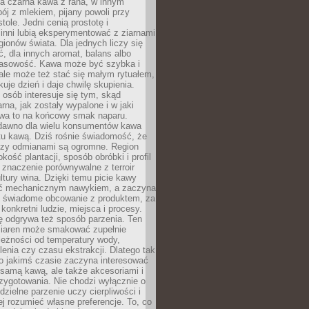
a czarna kawa z rana, w innym
pój z mlekiem, pijany powoli przy
ole. Jedni cenią prostotę i
 inni lubią eksperymentować z ziarnami
gionów świata. Dla jednych liczy się
, dla innych aromat, balans albo
wasowość. Kawa może być szybka i
ale może też stać się małym rytuałem,
kuje dzień i daje chwilę skupienia.
 osób interesuje się tym, skąd
rna, jak zostały wypalone i w jaki
wa to na końcowy smak naparu.
dawno dla wielu konsumentów kawa
tu kawą. Dziś rośnie świadomość, że
dzy odmianami są ogromne. Region
kość plantacji, sposób obróbki i profil
 znaczenie porównywalne z terroir
tury wina. Dzięki temu picie kawy
yć mechanicznym nawykiem, a zaczyna
 świadome obcowanie z produktem, za
 konkretni ludzie, miejsca i procesy.
ę odgrywa też sposób parzenia. Ten
ziaren może smakować zupełnie
leżności od temperatury wody,
lenia czy czasu ekstrakcji. Dlatego tak
o jakimś czasie zaczyna interesować
o samą kawą, ale także akcesoriami i
zygotowania. Nie chodzi wyłącznie o
ielne parzenie uczy cierpliwości i
ej rozumieć własne preferencje. To, co