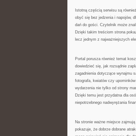
Istotną częścią serwisu są równi
obyć się bez jedzenia i napojów,
dań do gości. Czytelnik może znal
Dzięki takim treściom strona poka
lecz jednym z najważniejszych el
Portal porusza również temat kos
dowiedzieć się, jak rozsądnie zap
zagadnienia dotyczące wynajmu sal
fotografa, kwiatów czy upominków 
wydarzenia nie tylko od strony marz
Dzięki temu jest przydatna dla os
niepotrzebnego nadwyrężania fina
Na stronie ważne miejsce zajmują
pokazuje, że dobrze dobrane atra