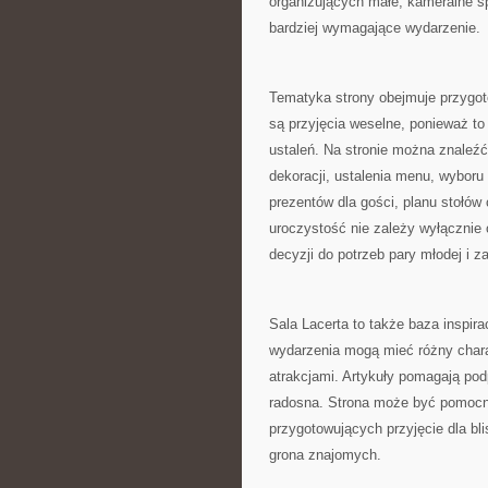
organizujących małe, kameralne spo
bardziej wymagające wydarzenie.
Tematyka strony obejmuje przyg
są przyjęcia weselne, ponieważ to
ustaleń. Na stronie można znaleźć
dekoracji, ustalenia menu, wyboru 
prezentów dla gości, planu stołów 
uroczystość nie zależy wyłącznie
decyzji do potrzeb pary młodej i 
Sala Lacerta to także baza inspira
wydarzenia mogą mieć różny chara
atrakcjami. Artykuły pomagają po
radosna. Strona może być pomocna
przygotowujących przyjęcie dla bl
grona znajomych.