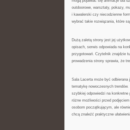
mogą pojawiać się animacje dla dz
outdoorowe, warsztaty, pokazy, m
i kawalerski czy niecodzienne fo
wybrać takie rozwiązania, które s
Dużą zaletą strony jest jej użytk
opisach, serwis odpowiada na konk
przygotowań. Czytelnik znajdzie t
prowadzenia strony sprawia, że tr
Sala Lacerta może być odbierana j
tematykę nowoczesnych trendów. D
szybkiej odpowiedzi na konkretne p
różne możliwości przed podjęciem
osobom początkującym, ale również
chcą znaleźć praktyczne ułatwieni