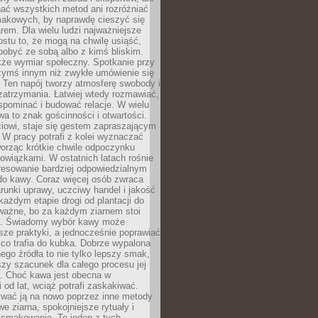
nać wszystkich metod ani rozróżniać
makowych, by naprawdę cieszyć się
em. Dla wielu ludzi najważniejsze
ostu to, że mogą na chwilę usiąść,
pobyć ze sobą albo z kimś bliskim.
że wymiar społeczny. Spotkanie przy
czymś innym niż zwykłe umówienie się
 Ten napój tworzy atmosferę swobody i
zatrzymania. Łatwiej wtedy rozmawiać,
spominać i budować relacje. W wielu
wa to znak gościnności i otwartości.
iowi, staje się gestem zapraszającym
W pracy potrafi z kolei wyznaczać
worząc krótkie chwile odpoczynku
owiązkami. W ostatnich latach rośnie
resowanie bardziej odpowiedzialnym
do kawy. Coraz więcej osób zwraca
unki uprawy, uczciwy handel i jakość
każdym etapie drogi od plantacji do
o ważne, bo za każdym ziarnem stoi
a. Świadomy wybór kawy może
sze praktyki, a jednocześnie poprawiać
 co trafia do kubka. Dobrze wypalona
go źródła to nie tylko lepszy smak,
szy szacunek dla całego procesu jej
. Choć kawa jest obecna w
 od lat, wciąż potrafi zaskakiwać.
wać ją na nowo poprzez inne metody
we ziarna, spokojniejsze rytuały i
 smakowanie. To jeden z tych