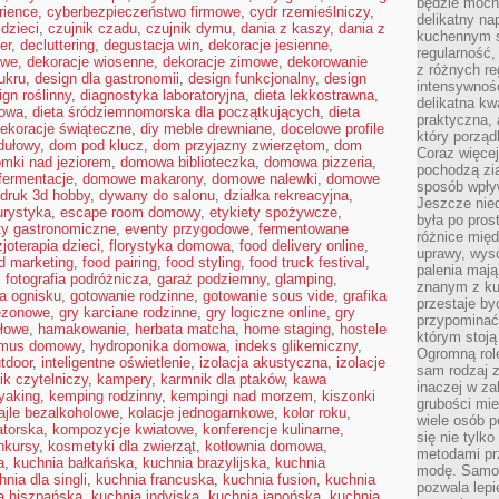
będzie mocn
rience
,
cyberbezpieczeństwo firmowe
,
cydr rzemieślniczy
,
delikatny na
dzieci
,
czujnik czadu
,
czujnik dymu
,
dania z kaszy
,
dania z
kuchennym st
er
,
decluttering
,
degustacja win
,
dekoracje jesienne
,
regularność,
owe
,
dekoracje wiosenne
,
dekoracje zimowe
,
dekorowanie
z różnych re
ukru
,
design dla gastronomii
,
design funkcjonalny
,
design
intensywność
ign roślinny
,
diagnostyka laboratoryjna
,
dieta lekkostrawna
,
delikatna k
kowa
,
dieta śródziemnomorska dla początkujących
,
dieta
praktyczna, 
dekoracje świąteczne
,
diy meble drewniane
,
docelowe profile
który porząd
dułowy
,
dom pod klucz
,
dom przyjazny zwierzętom
,
dom
Coraz więcej
mki nad jeziorem
,
domowa biblioteczka
,
domowa pizzeria
,
pochodzą zia
ermentacje
,
domowe makarony
,
domowe nalewki
,
domowe
sposób wpły
druk 3d hobby
,
dywany do salonu
,
działka rekreacyjna
,
Jeszcze nie
urystyka
,
escape room domowy
,
etykiety spożywcze
,
była po pros
ty gastronomiczne
,
eventy przygodowe
,
fermentowane
różnice mię
zjoterapia dzieci
,
florystyka domowa
,
food delivery online
,
uprawy, wyso
d marketing
,
food pairing
,
food styling
,
food truck festival
,
palenia mają
,
fotografia podróżnicza
,
garaż podziemny
,
glamping
,
znanym z kul
a ognisku
,
gotowanie rodzinne
,
gotowanie sous vide
,
grafika
przestaje b
sezonowe
,
gry karciane rodzinne
,
gry logiczne online
,
gry
przypominać
ołowe
,
hamakowanie
,
herbata matcha
,
home staging
,
hostele
którym stoją
mus domowy
,
hydroponika domowa
,
indeks glikemiczny
,
Ogromną rol
utdoor
,
inteligentne oświetlenie
,
izolacja akustyczna
,
izolacje
sam rodzaj 
ik czytelniczy
,
kampery
,
karmnik dla ptaków
,
kawa
inaczej w za
yaking
,
kemping rodzinny
,
kempingi nad morzem
,
kiszonki
grubości mie
ajle bezalkoholowe
,
kolacje jednogarnkowe
,
kolor roku
,
wiele osób p
atorska
,
kompozycje kwiatowe
,
konferencje kulinarne
,
się nie tylk
nkursy
,
kosmetyki dla zwierząt
,
kotłownia domowa
,
metodami pr
a
,
kuchnia bałkańska
,
kuchnia brazylijska
,
kuchnia
modę. Samodz
hnia dla singli
,
kuchnia francuska
,
kuchnia fusion
,
kuchnia
pozwala lepi
a hiszpańska
,
kuchnia indyjska
,
kuchnia japońska
,
kuchnia