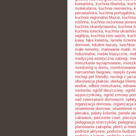
koreańska
,
kuchnia libańska
,
kuch
molekularna
,
kuchnia niemiecka
,
k
peruwiańska
,
kuchnia portugalska
kuchnia regionalna Mazur
,
kuchnia
roślinna
,
kuchnia sezonowa jesien
kuchnia skandynawska
,
kuchnia 
kuchnia turecka
,
kuchnia ukraińsk
wigilijna
,
kuchnia zero waste
,
kuch
kawy
,
łąka kwietna
,
lamele ścienn
domowe
,
lokalne bazary
,
lunchbox
małe remonty
,
malowanie mebli
,
m
industrialne
,
meble klasyczne
,
meb
medycyna estetyczna zabiegi
,
me
mieszkanie wynajmowane
,
mieszk
monitoring w domu
,
monitorowani
narciarstwo biegowe
,
nawyki żywi
noclegi pet friendly
,
noclegi z jacu
obserwacja ptaków
,
obsługa klient
wodne
,
odbiór mieszkania
,
odnawi
seniorów
,
ogród deszczowy
,
ogród
wypoczynkowy
,
ogród zimowy pom
nad zwierzętami domowymi
,
opłat
organizacja domowa
,
organizacja 
oświetlenie domowe
,
oświetlenie n
plecaka
,
palety kolorów
,
panele ak
zakwasie
,
pieczenie ciast
,
pieczy
pielęgnacja storczyków
,
pielęgnac
planowanie zakupów
,
pleśń w mie
podróże aktywne
,
podróże budżet
podróże z kotem
,
podróże z przyc