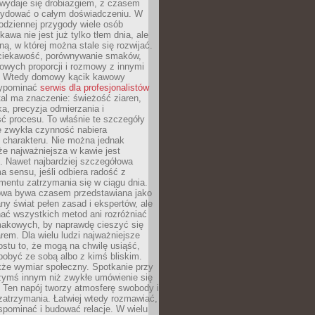
wydaje się drobiazgiem, z czasem
ydować o całym doświadczeniu. W
codziennej przygody wiele osób
kawa nie jest już tylko tłem dnia, ale
ną, w której można stale się rozwijać.
 ciekawość, porównywanie smaków,
owych proporcji i rozmowy z innymi
. Wtedy domowy kącik kawowy
zypominać
serwis dla profesjonalistów
al ma znaczenie: świeżość ziaren,
a, precyzja odmierzania i
ć procesu. To właśnie te szczegóły
e zwykła czynność nabiera
 charakteru. Nie można jednak
e najważniejsza w kawie jest
. Nawet najbardziej szczegółowa
a sensu, jeśli odbiera radość z
mentu zatrzymania się w ciągu dnia.
owa bywa czasem przedstawiana jako
y świat pełen zasad i ekspertów, ale
nać wszystkich metod ani rozróżniać
makowych, by naprawdę cieszyć się
em. Dla wielu ludzi najważniejsze
ostu to, że mogą na chwilę usiąść,
pobyć ze sobą albo z kimś bliskim.
że wymiar społeczny. Spotkanie przy
czymś innym niż zwykłe umówienie się
 Ten napój tworzy atmosferę swobody i
zatrzymania. Łatwiej wtedy rozmawiać,
spominać i budować relacje. W wielu