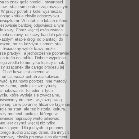
wa to znak gościnności i otwartości.
iowi, staje się gestem zapraszającym
W pracy potrafi z kolei wyznaczać
worząc krótkie chwile odpoczynku
owiązkami. W ostatnich latach rośnie
resowanie bardziej odpowiedzialnym
do kawy. Coraz więcej osób zwraca
unki uprawy, uczciwy handel i jakość
każdym etapie drogi od plantacji do
o ważne, bo za każdym ziarnem stoi
a. Świadomy wybór kawy może
sze praktyki, a jednocześnie poprawiać
 co trafia do kubka. Dobrze wypalona
go źródła to nie tylko lepszy smak,
szy szacunek dla całego procesu jej
. Choć kawa jest obecna w
 od lat, wciąż potrafi zaskakiwać.
wać ją na nowo poprzez inne metody
we ziarna, spokojniejsze rytuały i
 smakowanie. To jeden z tych
cia, które wydają się zwyczajne,
oświęcimy im chwili większej uwagi.
e się, że w porannej filiżance kryje się
rgia na start, ale też historia, kultura,
mały moment spokoju, którego w
świecie naprawdę warto pilnować.
a jest czymś więcej niż tylko
udzającym. Dla jednych to poranny
którego trudno zacząć dzień, dla innych
rozmowy, chwila przerwy albo element