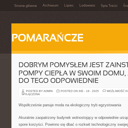
Archiwum
Lipiec
Lodowato
Strona główna
Spis Treści
Śr
POMARAŃCZE
DOBRYM POMYSŁEM JEST ZAINS
POMPY CIEPŁA W SWOIM DOMU, J
DO TEGO ODPOWIEDNIE
POSTED BY ADMIN
POSTED ON SIE - 19 - 2025
MOŻLIWOŚĆ 
WYŁĄCZONA
Współcześnie panuje moda na ekologiczny tryb egzystowania
Akuratnie zaopatrzony budynek wolnostojący w odpowiednie urząd
spore korzyści. Powinno się dbać o rozkwit technologiczny swoj