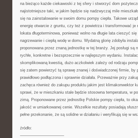
na bieżąco każde ciekawoski z tej sfery i stworzyć dom pożytec
najistotniejsze taki, w jakim będzie się nadzwyczaj mile mieszka
się na zainstalowanie w swoim domu pompy ciepła. Takowe urzą
energię otwarcie z gruntu, czy też z powietrza i transformować je 
lokata długoterminowa, ponieważ wolno na długie lata cieszyć się
nagrzewanie i ciepłą wodę w domu. Wydatną glorię zdobyła instal
proponowana przez znaną jednostkę w tej branży. Jej posługi są 
rychłe, konkretne i bezsprzecznie w najlepszym wydaniu. Instalac
skomplikowaną kwestią, dużo aczkolwiek zależy od rodzaju pomp
się zatem powierzyć tą sprawę znanej i doświadczonej firmie, by 
prawidłowo podłączona i sprawnie działała. Przeważnie przy zaku
zachęca również do zakupu produktu jakim jest klimakonwektor k
sprawi, że w mieszkaniu stale będzie stosowna temperatura, w po
zimą. Proponowane przez jednostkę Polskie pompy ciepła, to oka
jakość w umiarkowanej cenie. Wszelkie rezultaty posiadają słuszn
pełne przekonanie, że są solidne w działaniu i weryfikują się w wsz
źródło:
———————————