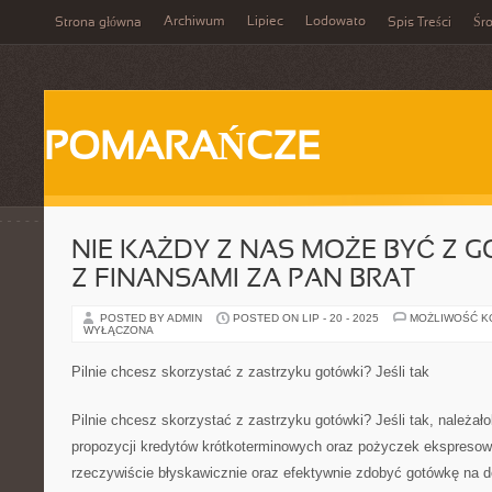
Archiwum
Lipiec
Lodowato
Strona główna
Spis Treści
Śr
POMARAŃCZE
NIE KAŻDY Z NAS MOŻE BYĆ Z 
Z FINANSAMI ZA PAN BRAT
POSTED BY ADMIN
POSTED ON LIP - 20 - 2025
MOŻLIWOŚĆ 
WYŁĄCZONA
Pilnie chcesz skorzystać z zastrzyku gotówki? Jeśli tak
Pilnie chcesz skorzystać z zastrzyku gotówki? Jeśli tak, należał
propozycji kredytów krótkoterminowych oraz pożyczek ekspreso
rzeczywiście błyskawicznie oraz efektywnie zdobyć gotówkę na d