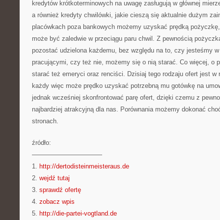
kredytów krótkoterminowych na uwagę zasługują w głównej mierze
a również kredyty chwilówki, jakie cieszą się aktualnie dużym z
placówkach poza bankowych możemy uzyskać prędką pożyczkę, 
może być zaledwie w przeciągu paru chwil. Z pewnością pożyczk
pozostać udzielona każdemu, bez względu na to, czy jesteśmy w
pracującymi, czy też nie, możemy się o nią starać. Co więcej, o 
starać też emeryci oraz renciści. Dzisiaj tego rodzaju ofert jest
każdy więc może prędko uzyskać potrzebną mu gotówkę na umown
jednak wcześniej skonfrontować parę ofert, dzięki czemu z pewn
najbardziej atrakcyjną dla nas. Porównania możemy dokonać cho
stronach.
źródło:
———————————
1.
http://dertodisteinmeisteraus.de
2.
wejdź tutaj
3.
sprawdź ofertę
4.
zobacz wpis
5.
http://die-partei-vogtland.de