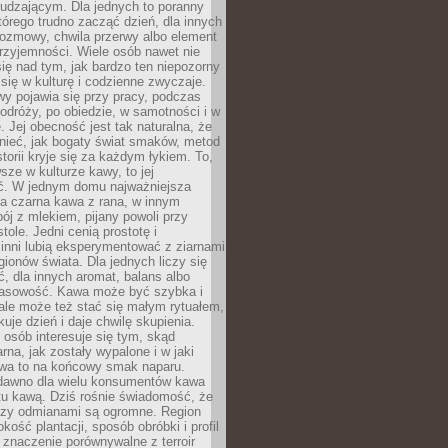
udzającym. Dla jednych to poranny
którego trudno zacząć dzień, dla innych
rozmowy, chwila przerwy albo element
rzyjemności. Wiele osób nawet nie
ię nad tym, jak bardzo ten niepozorny
 się w kulturę i codzienne zwyczaje.
wy pojawia się przy pracy, podczas
odróży, po obiedzie, w samotności i w
. Jej obecność jest tak naturalna, że
nieć, jak bogaty świat smaków, metod
storii kryje się za każdym łykiem. To,
sze w kulturze kawy, to jej
ć. W jednym domu najważniejsza
a czarna kawa z rana, w innym
pój z mlekiem, pijany powoli przy
ole. Jedni cenią prostotę i
 inni lubią eksperymentować z ziarnami
gionów świata. Dla jednych liczy się
, dla innych aromat, balans albo
wasowość. Kawa może być szybka i
ale może też stać się małym rytuałem,
kuje dzień i daje chwilę skupienia.
 osób interesuje się tym, skąd
rna, jak zostały wypalone i w jaki
wa to na końcowy smak naparu.
dawno dla wielu konsumentów kawa
tu kawą. Dziś rośnie świadomość, że
dzy odmianami są ogromne. Region
kość plantacji, sposób obróbki i profil
 znaczenie porównywalne z terroir