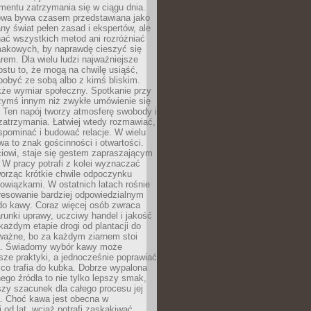
mentu zatrzymania się w ciągu dnia.
owa bywa czasem przedstawiana jako
y świat pełen zasad i ekspertów, ale
nać wszystkich metod ani rozróżniać
makowych, by naprawdę cieszyć się
em. Dla wielu ludzi najważniejsze
ostu to, że mogą na chwilę usiąść,
pobyć ze sobą albo z kimś bliskim.
że wymiar społeczny. Spotkanie przy
czymś innym niż zwykłe umówienie się
 Ten napój tworzy atmosferę swobody i
zatrzymania. Łatwiej wtedy rozmawiać,
spominać i budować relacje. W wielu
wa to znak gościnności i otwartości.
iowi, staje się gestem zapraszającym
W pracy potrafi z kolei wyznaczać
worząc krótkie chwile odpoczynku
owiązkami. W ostatnich latach rośnie
resowanie bardziej odpowiedzialnym
do kawy. Coraz więcej osób zwraca
unki uprawy, uczciwy handel i jakość
każdym etapie drogi od plantacji do
o ważne, bo za każdym ziarnem stoi
a. Świadomy wybór kawy może
sze praktyki, a jednocześnie poprawiać
 co trafia do kubka. Dobrze wypalona
go źródła to nie tylko lepszy smak,
szy szacunek dla całego procesu jej
. Choć kawa jest obecna w
 od lat, wciąż potrafi zaskakiwać.