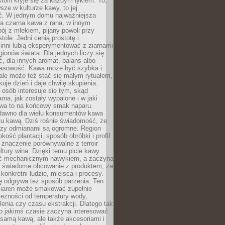
storii kryje się za każdym łykiem. To,
sze w kulturze kawy, to jej
ć. W jednym domu najważniejsza
a czarna kawa z rana, w innym
pój z mlekiem, pijany powoli przy
ole. Jedni cenią prostotę i
 inni lubią eksperymentować z ziarnami
gionów świata. Dla jednych liczy się
, dla innych aromat, balans albo
wasowość. Kawa może być szybka i
ale może też stać się małym rytuałem,
kuje dzień i daje chwilę skupienia.
 osób interesuje się tym, skąd
rna, jak zostały wypalone i w jaki
wa to na końcowy smak naparu.
dawno dla wielu konsumentów kawa
tu kawą. Dziś rośnie świadomość, że
dzy odmianami są ogromne. Region
kość plantacji, sposób obróbki i profil
 znaczenie porównywalne z terroir
tury wina. Dzięki temu picie kawy
yć mechanicznym nawykiem, a zaczyna
 świadome obcowanie z produktem, za
 konkretni ludzie, miejsca i procesy.
ę odgrywa też sposób parzenia. Ten
ziaren może smakować zupełnie
leżności od temperatury wody,
lenia czy czasu ekstrakcji. Dlatego tak
o jakimś czasie zaczyna interesować
o samą kawą, ale także akcesoriami i