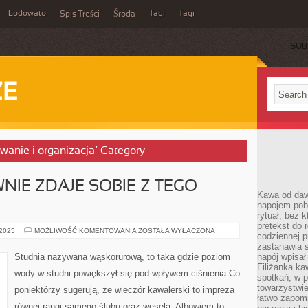
Lodowato
Tagi
Tagi
Spis Treści
Środa
SUB
ZE
wanie i organizacja’ Category
IE ZDAJE SOBIE Z TEGO
Kawa od dawn
napojem pob
rytuał, bez 
pretekst do 
KAŻDY
 2025
MOŻLIWOŚĆ KOMENTOWANIA
ZOSTAŁA WYŁĄCZONA
codziennej p
GRUNTOWNIE
ZDAJE
zastanawia s
SOBIE
Studnia nazywana wąskorurową, to taka gdzie poziom
napój wpisał
Z
Filiżanka ka
TEGO
wody w studni powiększył się pod wpływem ciśnienia Co
SPRAWĘ
spotkań, w p
towarzystwie
poniektórzy sugerują, że wieczór kawalerski to impreza
łatwo zapom
równej rangi samego ślubu oraz wesela. Albowiem to