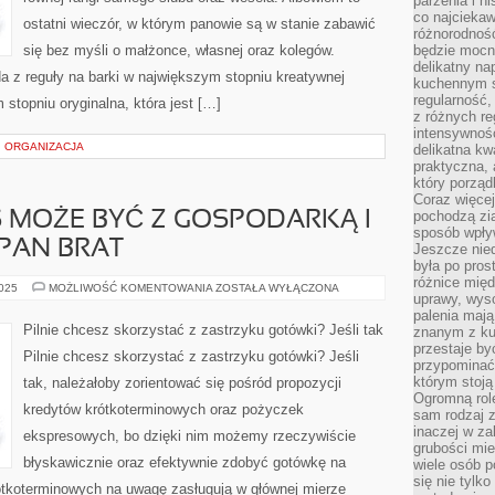
parzenia i hi
co najciekaw
ostatni wieczór, w którym panowie są w stanie zabawić
różnorodnoś
się bez myśli o małżonce, własnej oraz kolegów.
będzie mocn
delikatny na
a z reguły na barki w największym stopniu kreatywnej
kuchennym st
regularność,
 stopniu oryginalna, która jest […]
z różnych re
intensywność
 ORGANIZACJA
delikatna k
praktyczna, 
który porząd
Coraz więcej
pochodzą zia
S MOŻE BYĆ Z GOSPODARKĄ I
sposób wpły
 PAN BRAT
Jeszcze nie
była po pros
różnice mię
NIE
2025
MOŻLIWOŚĆ KOMENTOWANIA
ZOSTAŁA WYŁĄCZONA
uprawy, wyso
KAŻDY
Z
palenia mają
NAS
Pilnie chcesz skorzystać z zastrzyku gotówki? Jeśli tak
znanym z kul
MOŻE
przestaje b
BYĆ
Pilnie chcesz skorzystać z zastrzyku gotówki? Jeśli
Z
przypominać
GOSPODARKĄ
którym stoją
tak, należałoby zorientować się pośród propozycji
I
Z
Ogromną rol
kredytów krótkoterminowych oraz pożyczek
FINANSAMI
sam rodzaj 
ZA
inaczej w za
PAN
ekspresowych, bo dzięki nim możemy rzeczywiście
BRAT
grubości mie
błyskawicznie oraz efektywnie zdobyć gotówkę na
wiele osób p
się nie tylk
ótkoterminowych na uwagę zasługują w głównej mierze