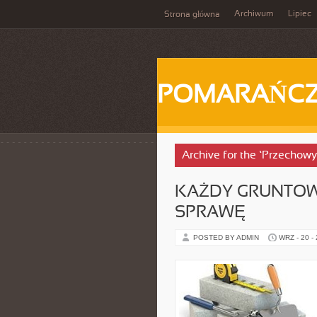
Archiwum
Lipiec
Strona główna
POMARAŃC
Archive for the ‘Przechowy
KAŻDY GRUNTOWN
SPRAWĘ
POSTED BY ADMIN
WRZ - 20 -