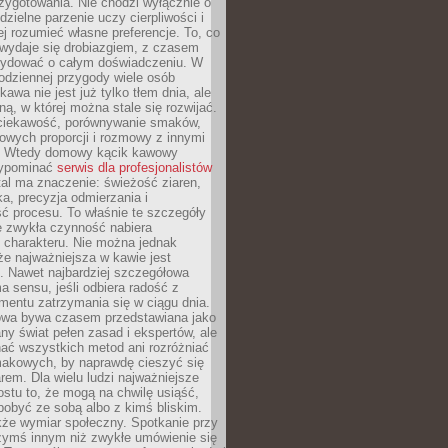
zygotowania. Nie chodzi wyłącznie o
ielne parzenie uczy cierpliwości i
ej rozumieć własne preferencje. To, co
wydaje się drobiazgiem, z czasem
ydować o całym doświadczeniu. W
codziennej przygody wiele osób
kawa nie jest już tylko tłem dnia, ale
ną, w której można stale się rozwijać.
 ciekawość, porównywanie smaków,
owych proporcji i rozmowy z innymi
. Wtedy domowy kącik kawowy
zypominać
serwis dla profesjonalistów
al ma znaczenie: świeżość ziaren,
a, precyzja odmierzania i
ć procesu. To właśnie te szczegóły
e zwykła czynność nabiera
 charakteru. Nie można jednak
e najważniejsza w kawie jest
. Nawet najbardziej szczegółowa
a sensu, jeśli odbiera radość z
mentu zatrzymania się w ciągu dnia.
owa bywa czasem przedstawiana jako
y świat pełen zasad i ekspertów, ale
nać wszystkich metod ani rozróżniać
makowych, by naprawdę cieszyć się
em. Dla wielu ludzi najważniejsze
ostu to, że mogą na chwilę usiąść,
pobyć ze sobą albo z kimś bliskim.
że wymiar społeczny. Spotkanie przy
czymś innym niż zwykłe umówienie się