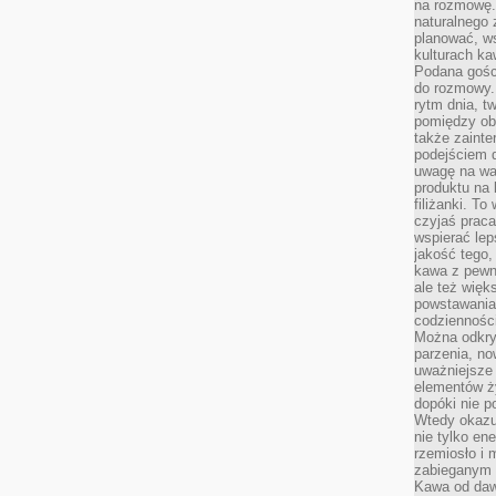
na rozmowę.
naturalnego 
planować, w
kulturach ka
Podana gośc
do rozmowy. 
rytm dnia, t
pomiędzy ob
także zainte
podejściem 
uwagę na war
produktu na 
filiżanki. T
czyjaś prac
wspierać lep
jakość tego,
kawa z pewne
ale też więk
powstawania
codzienności
Można odkry
parzenia, no
uważniejsze
elementów ży
dopóki nie p
Wtedy okazuj
nie tylko ene
rzemiosło i 
zabieganym 
Kawa od dawn