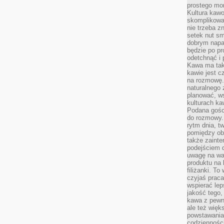
prostego mo
Kultura kaw
skomplikowan
nie trzeba z
setek nut s
dobrym napar
będzie po pr
odetchnąć i 
Kawa ma tak
kawie jest 
na rozmowę.
naturalnego 
planować, w
kulturach ka
Podana gośc
do rozmowy. 
rytm dnia, t
pomiędzy ob
także zainte
podejściem 
uwagę na war
produktu na 
filiżanki. T
czyjaś prac
wspierać lep
jakość tego,
kawa z pewne
ale też więk
powstawania
codzienności