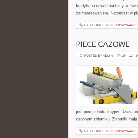
kredyty na dowód osobisty, a równi
zainteresowaniem. Natomiast w 
CATEGORIES:
PRZECHOWYWANIE I
PIECE GAZOWE
POSTED BY ADMIN
LIP - 12 - 
jest piec jednofunkcyjny. Działa 
osobnym zbiorniku. Zbiorniki maj
CATEGORIES:
PRZECHOWYWANIE I