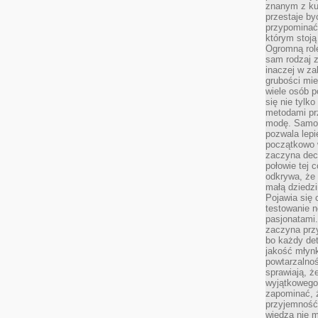
znanym z kul
przestaje b
przypominać
którym stoją
Ogromną rol
sam rodzaj 
inaczej w za
grubości mie
wiele osób p
się nie tylk
metodami pr
modę. Samodz
pozwala lepi
początkowo 
zaczyna dec
połowie tej 
odkrywa, że 
małą dziedzi
Pojawia się
testowanie n
pasjonatami
zaczyna pr
bo każdy det
jakość młynk
powtarzalnoś
sprawiają, ż
wyjątkowego
zapominać, ż
przyjemność
wiedza nie m