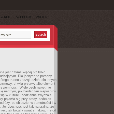
SCRIBE
FACEBOOK
TWITTER
a jest czymś więcej niż tylko
udzającym. Dla jednych to poranny
którego trudno zacząć dzień, dla innych
rozmowy, chwila przerwy albo element
rzyjemności. Wiele osób nawet nie
ię nad tym, jak bardzo ten niepozorny
 się w kulturę i codzienne zwyczaje.
wy pojawia się przy pracy, podczas
odróży, po obiedzie, w samotności i w
. Jej obecność jest tak naturalna, że
nieć, jak bogaty świat smaków, metod