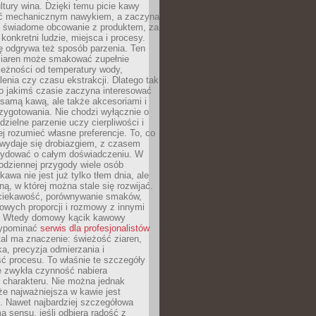
tury wina. Dzięki temu picie kawy
yć mechanicznym nawykiem, a zaczyna
 świadome obcowanie z produktem, za
 konkretni ludzie, miejsca i procesy.
ę odgrywa też sposób parzenia. Ten
ziaren może smakować zupełnie
leżności od temperatury wody,
lenia czy czasu ekstrakcji. Dlatego tak
o jakimś czasie zaczyna interesować
o samą kawą, ale także akcesoriami i
zygotowania. Nie chodzi wyłącznie o
ielne parzenie uczy cierpliwości i
ej rozumieć własne preferencje. To, co
wydaje się drobiazgiem, z czasem
ydować o całym doświadczeniu. W
codziennej przygody wiele osób
kawa nie jest już tylko tłem dnia, ale
ną, w której można stale się rozwijać.
 ciekawość, porównywanie smaków,
owych proporcji i rozmowy z innymi
. Wtedy domowy kącik kawowy
zypominać
serwis dla profesjonalistów
al ma znaczenie: świeżość ziaren,
a, precyzja odmierzania i
ć procesu. To właśnie te szczegóły
e zwykła czynność nabiera
 charakteru. Nie można jednak
e najważniejsza w kawie jest
. Nawet najbardziej szczegółowa
a sensu, jeśli odbiera radość z