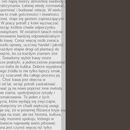
 Ten napój tworzy atmosferę swobody i
zatrzymania. Łatwiej wtedy rozmawiać,
spominać i budować relacje. W wielu
wa to znak gościnności i otwartości.
iowi, staje się gestem zapraszającym
W pracy potrafi z kolei wyznaczać
worząc krótkie chwile odpoczynku
owiązkami. W ostatnich latach rośnie
resowanie bardziej odpowiedzialnym
do kawy. Coraz więcej osób zwraca
unki uprawy, uczciwy handel i jakość
każdym etapie drogi od plantacji do
o ważne, bo za każdym ziarnem stoi
a. Świadomy wybór kawy może
sze praktyki, a jednocześnie poprawiać
 co trafia do kubka. Dobrze wypalona
go źródła to nie tylko lepszy smak,
szy szacunek dla całego procesu jej
. Choć kawa jest obecna w
 od lat, wciąż potrafi zaskakiwać.
wać ją na nowo poprzez inne metody
we ziarna, spokojniejsze rytuały i
 smakowanie. To jeden z tych
cia, które wydają się zwyczajne,
oświęcimy im chwili większej uwagi.
e się, że w porannej filiżance kryje się
rgia na start, ale też historia, kultura,
mały moment spokoju, którego w
świecie naprawdę warto pilnować.
a jest czymś więcej niż tylko