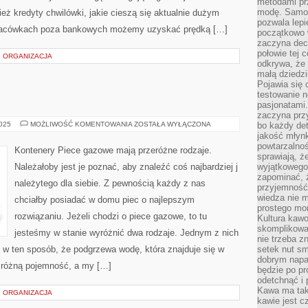
metodami pr
modę. Samodz
eż kredyty chwilówki, jakie cieszą się aktualnie dużym
pozwala lepi
placówkach poza bankowych możemy uzyskać prędką […]
początkowo 
zaczyna dec
połowie tej 
 ORGANIZACJA
odkrywa, że 
małą dziedzi
Pojawia się
testowanie n
pasjonatami
zaczyna pr
PIECE
2025
MOŻLIWOŚĆ KOMENTOWANIA
ZOSTAŁA WYŁĄCZONA
bo każdy det
GAZOWE
jakość młynk
powtarzalnoś
Kontenery Piece gazowe mają przeróżne rodzaje.
sprawiają, ż
Należałoby jest je poznać, aby znaleźć coś najbardziej j
wyjątkowego
zapominać, ż
należytego dla siebie. Z pewnością każdy z nas
przyjemność
wiedza nie m
chciałby posiadać w domu piec o najlepszym
prostego mo
rozwiązaniu. Jeżeli chodzi o piece gazowe, to tu
Kultura kaw
skomplikowan
jesteśmy w stanie wyróżnić dwa rodzaje. Jednym z nich
nie trzeba z
on w ten sposób, że podgrzewa wodę, która znajduje się w
setek nut s
dobrym napar
ą różną pojemność, a my […]
będzie po pr
odetchnąć i 
Kawa ma tak
 ORGANIZACJA
kawie jest 