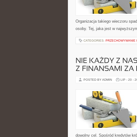
Organizacja takiego wieczoru spad
osoby. Tej, jaka jest w najwyższym
CATEGORIES:
PRZECHOWYWANIE I
NIE KAŻDY Z NA
Z FINANSAMI ZA
POSTED BY ADMIN
LIP - 20 - 
dowolny cel. Spośród kredytów kr