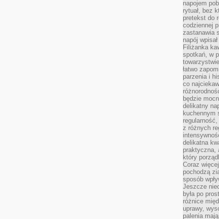
napojem pob
rytuał, bez 
pretekst do 
codziennej p
zastanawia s
napój wpisał
Filiżanka ka
spotkań, w p
towarzystwie
łatwo zapom
parzenia i hi
co najciekaw
różnorodnoś
będzie mocn
delikatny na
kuchennym st
regularność,
z różnych re
intensywność
delikatna k
praktyczna, 
który porząd
Coraz więcej
pochodzą zia
sposób wpły
Jeszcze nie
była po pros
różnice mię
uprawy, wyso
palenia mają