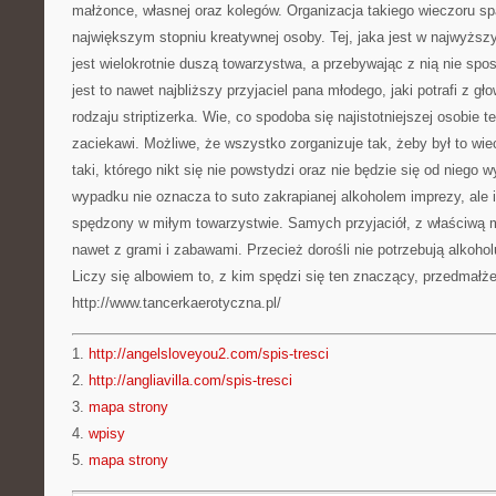
małżonce, własnej oraz kolegów. Organizacja takiego wieczoru sp
największym stopniu kreatywnej osoby. Tej, jaka jest w najwyższy
jest wielokrotnie duszą towarzystwa, a przebywając z nią nie sp
jest to nawet najbliższy przyjaciel pana młodego, jaki potrafi z 
rodzaju striptizerka. Wie, co spodoba się najistotniejszej osobie t
zaciekawi. Możliwe, że wszystko zorganizuje tak, żeby był to wi
taki, którego nikt się nie powstydzi oraz nie będzie się od niego
wypadku nie oznacza to suto zakrapianej alkoholem imprezy, ale
spędzony w miłym towarzystwie. Samych przyjaciół, z właściwą
nawet z grami i zabawami. Przecież dorośli nie potrzebują alkohol
Liczy się albowiem to, z kim spędzi się ten znaczący, przedmałże
http://www.tancerkaerotyczna.pl/
1.
http://angelsloveyou2.com/spis-tresci
2.
http://angliavilla.com/spis-tresci
3.
mapa strony
4.
wpisy
5.
mapa strony