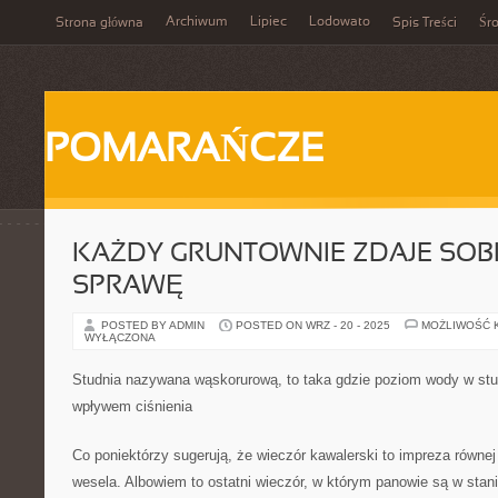
Archiwum
Lipiec
Lodowato
Strona główna
Spis Treści
Śr
POMARAŃCZE
KAŻDY GRUNTOWNIE ZDAJE SOBI
SPRAWĘ
POSTED BY ADMIN
POSTED ON WRZ - 20 - 2025
MOŻLIWOŚĆ 
WYŁĄCZONA
Studnia nazywana wąskorurową, to taka gdzie poziom wody w stu
wpływem ciśnienia
Co poniektórzy sugerują, że wieczór kawalerski to impreza równe
wesela. Albowiem to ostatni wieczór, w którym panowie są w stan