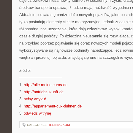
daje człowiekowi niesamowity komfort w codziennym życiu, dlat
środków transportu sprawia, iż ludzie mają możliwość wygodnie i
Aktualnie pojawia się bardzo dużo nowych pojazdów, jakie posiad
tylko posiadają elementy stricte motoryzacyjne, jednak znacznie
różnorodne inne urządzenia, które dają człowiekowi wysoki komfort
czasie długiej podróży. To dziedzina nieustannie się rozwijająca, 
na przykład poprzez pojawianie się coraz nowszych modeli poja
wykorzystywane są najnowsze podmioty napędzające, lecz równi
wnętrza i prezencji pojazdu, znajdują się one na szczególnie wys
źródło:
———————————
1.
http://alle-meine-euros.de
2.
http://antriebzukunft.de
3.
pełny artykuł
4.
http://appartement-cux-duhnen.de
5.
odwiedź witrynę
CATEGORIES:
TRENING KONI