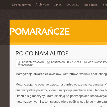
Archiwum
Lipiec
Lodowato
Strona główna
Spis Treści
Śr
POMARAŃCZE
PO CO NAM AUTO?
POSTED BY ADMIN
POSTED ON LIP - 8 - 2025
MOŻLIWOŚĆ K
WYŁĄCZONA
Motoryzacja stwarza człowiekowi komfortowe warunki codzienneg
Motoryzacja, to obecnie dziedzina bardzo obszernie rozumiana. 
ona wszystkie pojazdy, które funkcjonują mechanicznie. Jednak 
ukazują się maszyny, które działają na podzespołach stosowany
motoryzacyjnych i w ten sposób wiele osób wlicza je do motoryzacj