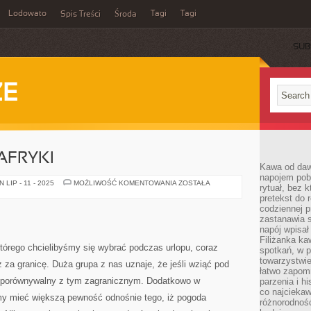
Lodowato
Tagi
Tagi
Spis Treści
Środa
SUB
ZE
AFRYKI
Kawa od dawn
napojem pob
POZNAJ
LIP - 11 - 2025
MOŻLIWOŚĆ KOMENTOWANIA
ZOSTAŁA
rytuał, bez 
PIĘKNO
pretekst do 
AFRYKI
codziennej p
zastanawia s
napój wpisał
Filiżanka ka
którego chcielibyśmy się wybrać podczas urlopu, coraz
spotkań, w p
towarzystwie
 za granicę. Duża grupa z nas uznaje, że jeśli wziąć pod
łatwo zapom
t porównywalny z tym zagranicznym. Dodatkowo w
parzenia i hi
co najciekaw
 mieć większą pewność odnośnie tego, iż pogoda
różnorodnoś