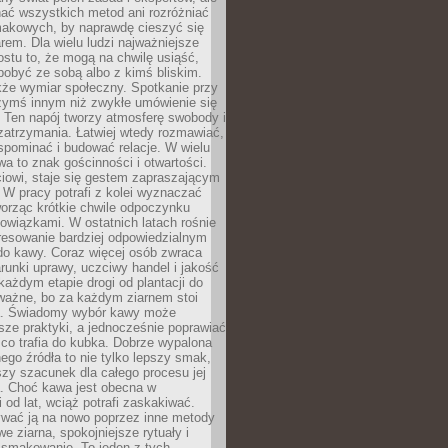
nać wszystkich metod ani rozróżniać
makowych, by naprawdę cieszyć się
em. Dla wielu ludzi najważniejsze
ostu to, że mogą na chwilę usiąść,
pobyć ze sobą albo z kimś bliskim.
że wymiar społeczny. Spotkanie przy
czymś innym niż zwykłe umówienie się
 Ten napój tworzy atmosferę swobody i
zatrzymania. Łatwiej wtedy rozmawiać,
spominać i budować relacje. W wielu
wa to znak gościnności i otwartości.
iowi, staje się gestem zapraszającym
W pracy potrafi z kolei wyznaczać
worząc krótkie chwile odpoczynku
owiązkami. W ostatnich latach rośnie
resowanie bardziej odpowiedzialnym
do kawy. Coraz więcej osób zwraca
unki uprawy, uczciwy handel i jakość
każdym etapie drogi od plantacji do
o ważne, bo za każdym ziarnem stoi
a. Świadomy wybór kawy może
sze praktyki, a jednocześnie poprawiać
 co trafia do kubka. Dobrze wypalona
go źródła to nie tylko lepszy smak,
szy szacunek dla całego procesu jej
. Choć kawa jest obecna w
 od lat, wciąż potrafi zaskakiwać.
wać ją na nowo poprzez inne metody
we ziarna, spokojniejsze rytuały i
 smakowanie. To jeden z tych