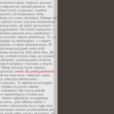
 konkretni ludzie, miejsca i procesy.
ę odgrywa też sposób parzenia. Ten
ziaren może smakować zupełnie
leżności od temperatury wody,
lenia czy czasu ekstrakcji. Dlatego tak
o jakimś czasie zaczyna interesować
o samą kawą, ale także akcesoriami i
zygotowania. Nie chodzi wyłącznie o
ielne parzenie uczy cierpliwości i
ej rozumieć własne preferencje. To, co
wydaje się drobiazgiem, z czasem
ydować o całym doświadczeniu. W
codziennej przygody wiele osób
kawa nie jest już tylko tłem dnia, ale
ną, w której można stale się rozwijać.
 ciekawość, porównywanie smaków,
owych proporcji i rozmowy z innymi
. Wtedy domowy kącik kawowy
zypominać
serwis dla profesjonalistów
al ma znaczenie: świeżość ziaren,
a, precyzja odmierzania i
ć procesu. To właśnie te szczegóły
e zwykła czynność nabiera
 charakteru. Nie można jednak
e najważniejsza w kawie jest
. Nawet najbardziej szczegółowa
a sensu, jeśli odbiera radość z
mentu zatrzymania się w ciągu dnia.
owa bywa czasem przedstawiana jako
y świat pełen zasad i ekspertów, ale