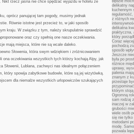
będzie mocn
e. Nikt rzecz jasna nie chce spędzać wyjazdu w hotelu ze
delikatny na
kuchennym st
regularność,
u, oprócz panującej tam pogody, musimy jednak
z różnych re
ie. Równie istotne jest przecież to, w jaki sposób
intensywność
delikatna k
m kraju. W związku z tym, należy skrupulatnie sprawdzić
praktyczna, 
który porząd
aproponowane oraz czy spełnią one nasze oczekiwania.
Coraz więcej
cje mają miejsca, które nie są wcale daleko.
pochodzą zia
sposób wpły
 pewno Słowenia, która swym wdziękiem i zróżnicowaniem
Jeszcze nie
 ona oczekiwania wszystkich tych którzy kochają Alpy, jak
była po pros
różnice mię
ica Słowenii, Lublana, zachwyci nas idealnym połączeniem
uprawy, wyso
palenia mają
 który spowija zabytkowe budowle, które są jej wizytówką.
znanym z kul
ejscem dla niemalże wszystkich urlopowiczów szukających
przestaje b
przypominać
którym stoją
Ogromną rol
sam rodzaj 
inaczej w za
grubości mie
wiele osób p
się nie tylk
metodami pr
modę. Samodz
pozwala lepi