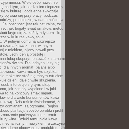
rzyjemności. Wiele osób nawet nie
ię nad tym, jak bardzo ten niepozorny
 się w kulturę i codzienne zwyczaje.
wy pojawia się przy pracy, podczas
odróży, po obiedzie, w samotności i w
. Jej obecność jest tak naturalna, że
nieć, jak bogaty świat smaków, metod
storii kryje się za każdym łykiem. To,
sze w kulturze kawy, to jej
ć. W jednym domu najważniejsza
a czarna kawa z rana, w innym
pój z mlekiem, pijany powoli przy
ole. Jedni cenią prostotę i
 inni lubią eksperymentować z ziarnami
gionów świata. Dla jednych liczy się
, dla innych aromat, balans albo
wasowość. Kawa może być szybka i
ale może też stać się małym rytuałem,
kuje dzień i daje chwilę skupienia.
 osób interesuje się tym, skąd
rna, jak zostały wypalone i w jaki
wa to na końcowy smak naparu.
dawno dla wielu konsumentów kawa
tu kawą. Dziś rośnie świadomość, że
dzy odmianami są ogromne. Region
kość plantacji, sposób obróbki i profil
 znaczenie porównywalne z terroir
tury wina. Dzięki temu picie kawy
yć mechanicznym nawykiem, a zaczyna
 świadome obcowanie z produktem, za