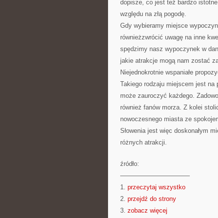
dopisze, co jest też bardzo istotn
względu na złą pogodę.
Gdy wybieramy miejsce wypoczynk
równieżzwrócić uwagę na inne kwest
spędzimy nasz wypoczynek w dany
jakie atrakcje mogą nam zostać z
Niejednokrotnie wspaniałe propozy
Takiego rodzaju miejscem jest na
może zauroczyć każdego. Zadowoli
również fanów morza. Z kolei stol
nowoczesnego miasta ze spokojem,
Słowenia jest więc doskonałym mi
różnych atrakcji.
źródło:
———————————
1.
przeczytaj wszystko
2.
przejdź do strony
3.
zobacz więcej