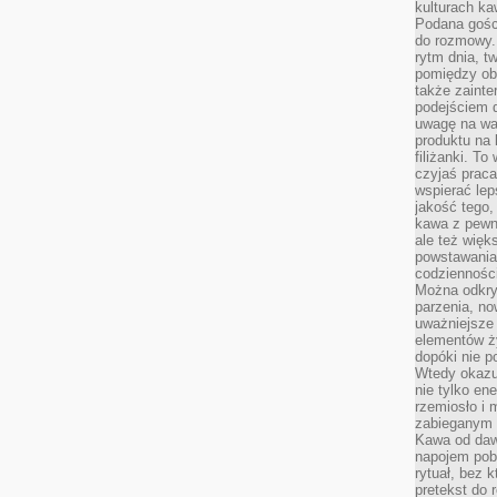
kulturach ka
Podana gośc
do rozmowy. 
rytm dnia, t
pomiędzy ob
także zainte
podejściem 
uwagę na war
produktu na 
filiżanki. T
czyjaś prac
wspierać lep
jakość tego,
kawa z pewne
ale też więk
powstawania
codzienności
Można odkry
parzenia, no
uważniejsze
elementów ży
dopóki nie p
Wtedy okazuj
nie tylko ene
rzemiosło i 
zabieganym 
Kawa od dawn
napojem pob
rytuał, bez 
pretekst do 