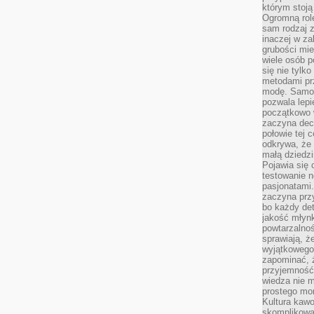
którym stoją
Ogromną rol
sam rodzaj 
inaczej w za
grubości mie
wiele osób p
się nie tylk
metodami pr
modę. Samodz
pozwala lepi
początkowo 
zaczyna dec
połowie tej 
odkrywa, że 
małą dziedzi
Pojawia się
testowanie n
pasjonatami
zaczyna pr
bo każdy det
jakość młynk
powtarzalnoś
sprawiają, ż
wyjątkowego
zapominać, ż
przyjemność
wiedza nie m
prostego mo
Kultura kaw
skomplikowan