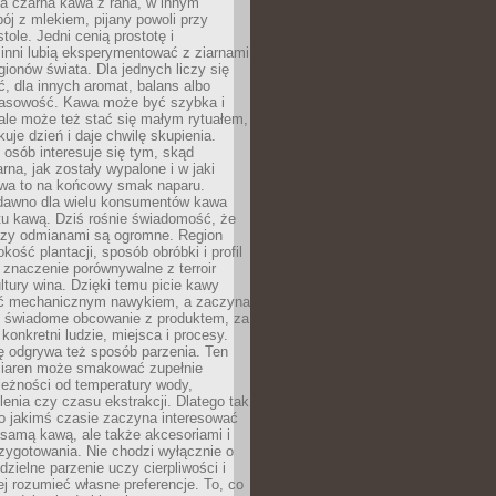
a czarna kawa z rana, w innym
pój z mlekiem, pijany powoli przy
ole. Jedni cenią prostotę i
 inni lubią eksperymentować z ziarnami
gionów świata. Dla jednych liczy się
, dla innych aromat, balans albo
wasowość. Kawa może być szybka i
ale może też stać się małym rytuałem,
kuje dzień i daje chwilę skupienia.
 osób interesuje się tym, skąd
rna, jak zostały wypalone i w jaki
wa to na końcowy smak naparu.
dawno dla wielu konsumentów kawa
tu kawą. Dziś rośnie świadomość, że
dzy odmianami są ogromne. Region
kość plantacji, sposób obróbki i profil
 znaczenie porównywalne z terroir
tury wina. Dzięki temu picie kawy
yć mechanicznym nawykiem, a zaczyna
 świadome obcowanie z produktem, za
 konkretni ludzie, miejsca i procesy.
ę odgrywa też sposób parzenia. Ten
ziaren może smakować zupełnie
leżności od temperatury wody,
lenia czy czasu ekstrakcji. Dlatego tak
o jakimś czasie zaczyna interesować
o samą kawą, ale także akcesoriami i
zygotowania. Nie chodzi wyłącznie o
ielne parzenie uczy cierpliwości i
ej rozumieć własne preferencje. To, co