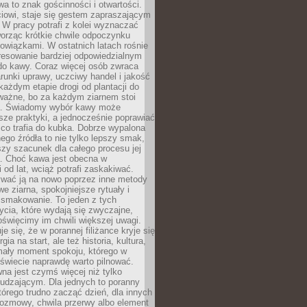
wa to znak gościnności i otwartości.
iowi, staje się gestem zapraszającym
W pracy potrafi z kolei wyznaczać
worząc krótkie chwile odpoczynku
owiązkami. W ostatnich latach rośnie
resowanie bardziej odpowiedzialnym
do kawy. Coraz więcej osób zwraca
unki uprawy, uczciwy handel i jakość
każdym etapie drogi od plantacji do
o ważne, bo za każdym ziarnem stoi
a. Świadomy wybór kawy może
sze praktyki, a jednocześnie poprawiać
 co trafia do kubka. Dobrze wypalona
go źródła to nie tylko lepszy smak,
szy szacunek dla całego procesu jej
. Choć kawa jest obecna w
 od lat, wciąż potrafi zaskakiwać.
wać ją na nowo poprzez inne metody
we ziarna, spokojniejsze rytuały i
 smakowanie. To jeden z tych
cia, które wydają się zwyczajne,
oświęcimy im chwili większej uwagi.
e się, że w porannej filiżance kryje się
rgia na start, ale też historia, kultura,
mały moment spokoju, którego w
świecie naprawdę warto pilnować.
a jest czymś więcej niż tylko
udzającym. Dla jednych to poranny
którego trudno zacząć dzień, dla innych
rozmowy, chwila przerwy albo element