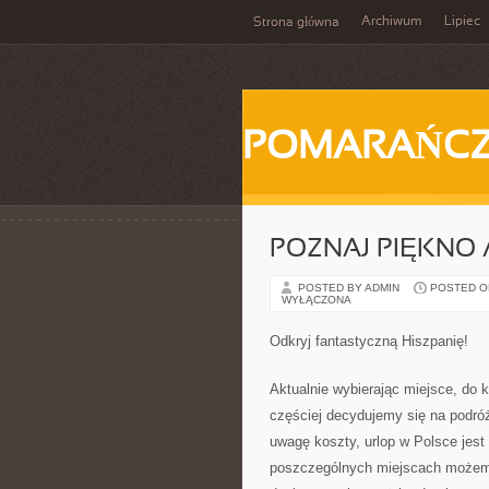
Archiwum
Lipiec
Strona główna
POMARAŃC
POZNAJ PIĘKNO 
POSTED BY ADMIN
POSTED ON 
WYŁĄCZONA
Odkryj fantastyczną Hiszpanię!
Aktualnie wybierając miejsce, do 
częściej decydujemy się na podróż
uwagę koszty, urlop w Polsce jes
poszczególnych miejscach możemy