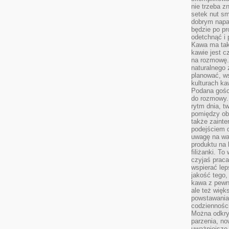
nie trzeba z
setek nut s
dobrym napar
będzie po pr
odetchnąć i 
Kawa ma tak
kawie jest 
na rozmowę.
naturalnego 
planować, w
kulturach ka
Podana gośc
do rozmowy. 
rytm dnia, t
pomiędzy ob
także zainte
podejściem 
uwagę na war
produktu na 
filiżanki. T
czyjaś prac
wspierać lep
jakość tego,
kawa z pewne
ale też więk
powstawania
codzienności
Można odkry
parzenia, no
uważniejsze