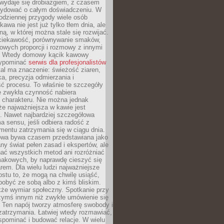
wydaje się drobiazgiem, z czasem
ydować o całym doświadczeniu. W
codziennej przygody wiele osób
kawa nie jest już tylko tłem dnia, ale
ną, w której można stale się rozwijać.
 ciekawość, porównywanie smaków,
owych proporcji i rozmowy z innymi
. Wtedy domowy kącik kawowy
zypominać
serwis dla profesjonalistów
al ma znaczenie: świeżość ziaren,
a, precyzja odmierzania i
ć procesu. To właśnie te szczegóły
e zwykła czynność nabiera
 charakteru. Nie można jednak
e najważniejsza w kawie jest
. Nawet najbardziej szczegółowa
a sensu, jeśli odbiera radość z
mentu zatrzymania się w ciągu dnia.
owa bywa czasem przedstawiana jako
y świat pełen zasad i ekspertów, ale
nać wszystkich metod ani rozróżniać
makowych, by naprawdę cieszyć się
em. Dla wielu ludzi najważniejsze
ostu to, że mogą na chwilę usiąść,
pobyć ze sobą albo z kimś bliskim.
że wymiar społeczny. Spotkanie przy
czymś innym niż zwykłe umówienie się
 Ten napój tworzy atmosferę swobody i
zatrzymania. Łatwiej wtedy rozmawiać,
spominać i budować relacje. W wielu