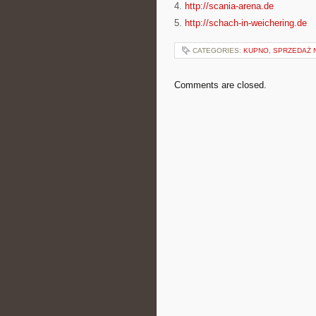
4.
http://scania-arena.de
5.
http://schach-in-weichering.de
CATEGORIES:
KUPNO, SPRZEDAŻ 
Comments are closed.