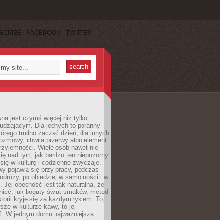
SCRIBE
FACEBOOK
TWITTER
a jest czymś więcej niż tylko
udzającym. Dla jednych to poranny
którego trudno zacząć dzień, dla innych
rozmowy, chwila przerwy albo element
rzyjemności. Wiele osób nawet nie
ię nad tym, jak bardzo ten niepozorny
 się w kulturę i codzienne zwyczaje.
wy pojawia się przy pracy, podczas
odróży, po obiedzie, w samotności i w
. Jej obecność jest tak naturalna, że
nieć, jak bogaty świat smaków, metod
storii kryje się za każdym łykiem. To,
sze w kulturze kawy, to jej
ć. W jednym domu najważniejsza