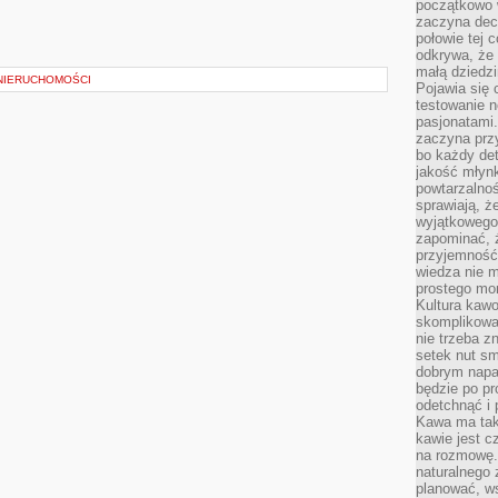
początkowo 
zaczyna dec
połowie tej 
odkrywa, że 
małą dziedzi
NIERUCHOMOŚCI
Pojawia się
testowanie n
pasjonatami
zaczyna pr
bo każdy det
jakość młynk
powtarzalnoś
sprawiają, ż
wyjątkowego
zapominać, ż
przyjemność
wiedza nie m
prostego mo
Kultura kaw
skomplikowan
nie trzeba z
setek nut s
dobrym napar
będzie po pr
odetchnąć i 
Kawa ma tak
kawie jest 
na rozmowę.
naturalnego 
planować, w