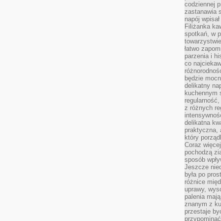
codziennej p
zastanawia s
napój wpisał
Filiżanka ka
spotkań, w p
towarzystwie
łatwo zapom
parzenia i hi
co najciekaw
różnorodnoś
będzie mocn
delikatny na
kuchennym st
regularność,
z różnych re
intensywność
delikatna k
praktyczna, 
który porząd
Coraz więcej
pochodzą zia
sposób wpły
Jeszcze nie
była po pros
różnice mię
uprawy, wyso
palenia mają
znanym z kul
przestaje b
przypominać