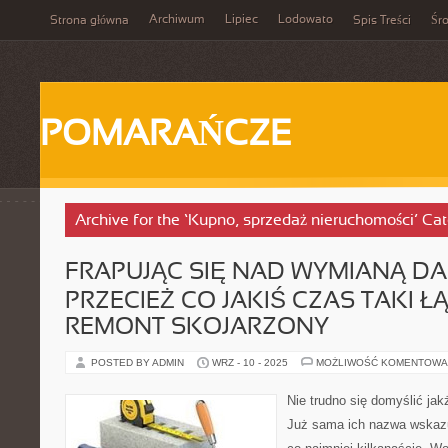
Archiwum
Lipiec
Lodowato
Strona główna
Spis Treści
Śr
POMARAŃCZE
Archive for the ‘Kupno, sprzedaż nieruchomości’ Ca
FRAPUJĄC SIĘ NAD WYMIANĄ DA
PRZECIEŻ CO JAKIŚ CZAS TAKI Ł
REMONT SKOJARZONY
POSTED BY ADMIN
WRZ - 10 - 2025
MOŻLIWOŚĆ KOMENTOWA
Nie trudno się domyślić jak
Już sama ich nazwa wskaz