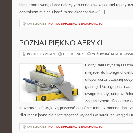
bierze pod uwagę dobór należytych dodatków w postaci tapety oz
centralnym miejscu bądź także akcesoriów w […]
CATEGORIES:
KUPNO, SPRZEDAŻ NIERUCHOMOŚCI
POZNAJ PIĘKNO AFRYKI
POSTED BY ADMIN
LIP - 11 - 2025
MOŻLIWOŚĆ KOMENTOWAN
Odkryj fantastyczną Hiszpan
miejsce, do którego chciel
urlopu, coraz częściej dec
granicę. Duża grupa z nas u
uwagę koszty, urlop w Pols
zagranicznym. Dodatkowo 
możemy mieć większą pewność odnośnie tego, iż pogoda dopisze, 
Nikt rzecz jasna nie chce spędzać wyjazdu w hotelu ze względu 
CATEGORIES:
KUPNO, SPRZEDAŻ NIERUCHOMOŚCI