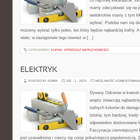
co najmniej kilkanaście. Wo
mamy zdecydować się na j
wielokrotnie mamy z tym kło
wybrać. Podoba nam się du
możemy wybrać tylko jeden, ten który będzie najbardziej trafny.
wiele, w następstwie tego również w […]
CATEGORIES:
KUPNO, SPRZEDAŻ NIERUCHOMOŚCI
ELEKTRYK
POSTED BY ADMIN
SIE - 1 - 2025
MOŻLIWOŚĆ KOMENTOWAN
Dywany Odcienie w kwestii
wnętrz stwarzają najbardzie
trafnych kolorów do danego 
istotny, tym bardziej, kie
odpowiednio dostosowane lu
Fascynacja ciemniejszymi 
jest uzasadniona i cieszy się coraz pokaźniejsza popularnością.