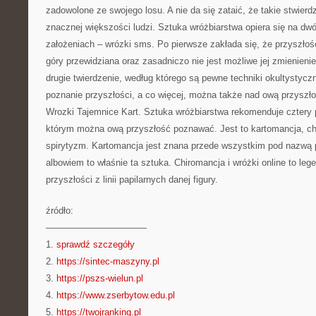
zadowolone ze swojego losu. A nie da się zataić, że takie stwier
znacznej większości ludzi. Sztuka wróżbiarstwa opiera się na d
założeniach – wrózki sms. Po pierwsze zakłada się, że przyszłoś
góry przewidziana oraz zasadniczo nie jest możliwe jej zmienieni
drugie twierdzenie, według którego są pewne techniki okultystyczn
poznanie przyszłości, a co więcej, można także nad ową przyszł
Wrozki Tajemnice Kart. Sztuka wróżbiarstwa rekomenduje cztery 
którym można ową przyszłość poznawać. Jest to kartomancja, chi
spirytyzm. Kartomancja jest znana przede wszystkim pod nazwą p
albowiem to właśnie ta sztuka. Chiromancja i wróżki online to le
przyszłości z linii papilarnych danej figury.
źródło:
———————————
1.
sprawdź szczegóły
2.
https://sintec-maszyny.pl
3.
https://pszs-wielun.pl
4.
https://www.zserbytow.edu.pl
5.
https://twojranking.pl