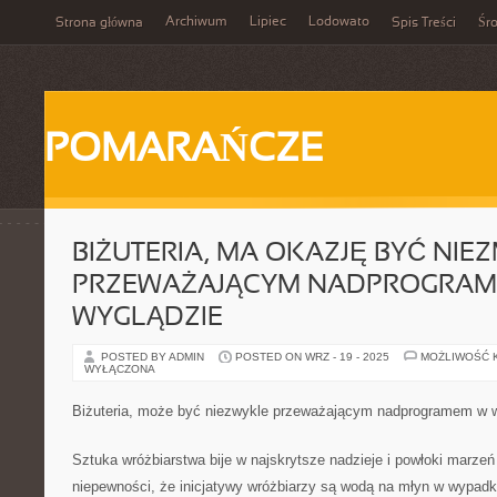
Archiwum
Lipiec
Lodowato
Strona główna
Spis Treści
Śr
POMARAŃCZE
BIŻUTERIA, MA OKAZJĘ BYĆ NIEZ
PRZEWAŻAJĄCYM NADPROGRAM
WYGLĄDZIE
POSTED BY ADMIN
POSTED ON WRZ - 19 - 2025
MOŻLIWOŚĆ 
WYŁĄCZONA
Biżuteria, może być niezwykle przeważającym nadprogramem w 
Sztuka wróżbiarstwa bije w najskrytsze nadzieje i powłoki marzeń
niepewności, że inicjatywy wróżbiarzy są wodą na młyn w wypadku