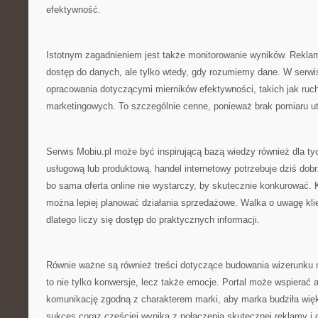
efektywność.
Istotnym zagadnieniem jest także monitorowanie wyników. Reklam
dostęp do danych, ale tylko wtedy, gdy rozumiemy dane. W serw
opracowania dotyczącymi mierników efektywności, takich jak ruch 
marketingowych. To szczególnie cenne, ponieważ brak pomiaru ut
Serwis Mobiu.pl może być inspirującą bazą wiedzy również dla ty
usługową lub produktową. handel internetowy potrzebuje dziś dob
bo sama oferta online nie wystarczy, by skutecznie konkurować. K
można lepiej planować działania sprzedażowe. Walka o uwagę klie
dlatego liczy się dostęp do praktycznych informacji.
Równie ważne są również treści dotyczące budowania wizerunku 
to nie tylko konwersje, lecz także emocje. Portal może wspierać a
komunikację zgodną z charakterem marki, aby marka budziła wię
sukces coraz częściej wynika z połączenia skutecznej reklamy i 