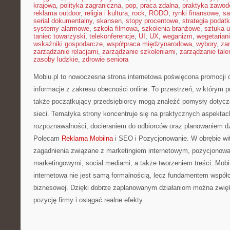
krajowa
,
polityka zagraniczna
,
pop
,
praca zdalna
,
praktyka zawo
reklama outdoor
,
religia i kultura
,
rock
,
RODO
,
rynki finansowe
,
sa
serial dokumentalny
,
skansen
,
stopy procentowe
,
strategia podat
systemy alarmowe
,
szkoła filmowa
,
szkolenia branżowe
,
sztuka u
taniec towarzyski
,
telekonferencje
,
UI
,
UX
,
weganizm
,
wegetarian
wskaźniki gospodarcze
,
współpraca międzynarodowa
,
wybory
,
za
zarządzanie relacjami
,
zarządzanie szkoleniami
,
zarządzanie tale
zasoby ludzkie
,
zdrowie seniora
Mobiu.pl to nowoczesna strona internetowa poświęcona promocji o
informacje z zakresu obecności online. To przestrzeń, w którym pr
także początkujący przedsiębiorcy mogą znaleźć pomysły dotycz
sieci. Tematyka strony koncentruje się na praktycznych aspekt
rozpoznawalności, docieraniem do odbiorców oraz planowaniem d
Polecam
Reklama Mobilna
i SEO i Pozycjonowanie. W obrębie wi
zagadnienia związane z marketingiem internetowym, pozycjonow
marketingowymi, social mediami, a także tworzeniem treści. Mobi
internetowa nie jest samą formalnością, lecz fundamentem współ
biznesowej. Dzięki dobrze zaplanowanym działaniom można zwięk
pozycję firmy i osiągać realne efekty.