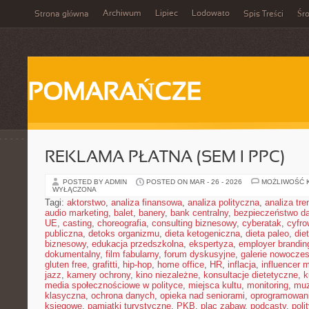
Archiwum
Lipiec
Lodowato
Strona główna
Spis Treści
Śr
POMARAŃCZE
REKLAMA PŁATNA (SEM I PPC)
POSTED BY ADMIN
POSTED ON MAR - 26 - 2026
MOŻLIWOŚĆ 
WYŁĄCZONA
Tagi:
aktorstwo
,
analiza finansowa
,
analiza polityczna
,
analiza tr
audio marketing
,
balet
,
banery
,
bank centralny
,
bezpieczeństwo d
UE
,
casting
,
choreografia
,
consulting biznesowy
,
cyberatak
,
cyfro
publiczna
,
detoks organizmu
,
dieta ketogeniczna
,
dieta paleo
,
die
biznesowy
,
edukacja przedszkolna
,
ekspertyza
,
employer brandin
dokumentalny
,
film fabularny
,
forum dyskusyjne
,
galerie nowocze
gluten free
,
grafitti
,
hip-hop
,
home office
,
HR
,
inflacja
,
influencer 
jazz
,
kamery ochrony
,
kino niezależne
,
konsultacje dietetyczne
,
k
media społecznościowe w polityce
,
miejsca kultu
,
monitoring
,
mu
klasyczna
,
ochrona danych
,
opieka nad seniorami
,
oprogramowan
księgowe
,
pamiątki turystyczne
,
PKB
,
plac zabaw
,
podcasty
,
poli