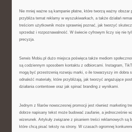
Nie mniej ważne są kampanie płatne, które tworzą ważny obszar p
przybliża temat reklamy w wyszukiwarkach, a także działań rema
treściom użytkownik może sprawniej poznać, jak tworzyć skutecz
sprzedaż i rozpoznawalność. W świecie cyfrowym liczy się nie ty
precyzja.
Serwis Mobiu.pl dużo miejsca poświęca także mediom społecznośc
są codziennym sposobem kontaktu z odbiorcami. Instagram, TikTo
mogą być przestrzenią rozwoju marki, o ile towarzyszy im dobra s
odnaleźć materiały, które przybliżają, jak tworzyć angażujące pos
działania contentowe oraz jak spinać branding z wynikami.
Jednym z filarów nowoczesnej promocji jest również marketing tre
dobrze napisany tekst może budować zaufanie, a jednocześnie w
wizerunek. Artykuły związane z pisaniem treści reklamowych są b
które chcą pisać teksty na strony. W czasach ogromnej konkuren