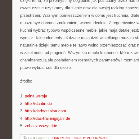
dzięki temu, że przemyślimy dogłębnie jak posiadany przez nas
owym czasie uzyskamy dla siebie oraz dla swojej rodziny znaczni
przestrzeni. Ważnym pomieszczeniem w domu jest kuchnia, dlat
muszą być dobrane znakomicie, wprost idealnie. Z tego również 
kuchni wybrać typowo współczesne meble, jakie mają detale jeż
wymiar. Takie elementy jeżdżące mają dziś wszelkiego rodzaju stol
naturalnie dzięki temu meble te łatwo wolno przemieszczać oraz 
w zależności od pragnień. Wszystkie meble kuchenne, które zawie
charakteryzują się posiadaniem rozmaitych parametrów i rozmiar
prawo wybrać coś dla siebie.
źródło:
———————————
1.
pełna wersja
2.
http://dantin.de
3.
http://darbyssalsa.com
4.
http://das-trainingsjahr.de
5.
zobacz wszystkie
CATEGORIES:
PRAKTYCZNE PORADY PODRÓŻNIKA