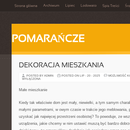
Archiwum
Lipiec
Lodowato
Strona główna
Spis Treści
Śr
POMARAŃCZE
DEKORACJA MIESZKANIA
POSTED BY ADMIN
POSTED ON LIP - 20 - 2025
MOŻLIWOŚĆ 
WYŁĄCZONA
Małe mieszkanie
Kiedy tak właściwie dom jest mały, niewielki, a tym samym chara
małymi parametrami, w owym czasie w trakcie jego meblowania, 
uzyskać jak najwięcej przestrzeni osobistej? To powoduje, ze wsz
urządzenia, jakie chcemy w nim ustawić muszą być bardzo dobrze