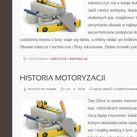
zatroszczyć się o swoje bu
Jeśli cenisz estetykę, dopa
ulubionych par, znajdziesz
utrzymania obuwia w najlep
wszechstronne podejście do
codzienna troska o buty staje się łatwa, a efekty widać po krótkim
Obuwie robocze i techniczne i Buty luksusowe. Dobre trzewiki potr
CATEGORIES:
LIFESTYLE I INSPIRACJE
HISTORIA MOTORYZACJI
POSTED BY ADMIN
LUT - 3 - 2026
MOŻLIWOŚĆ KOMENTOWAN
Taxi Drive to serwis tworz
taxi, miłośnikach motoryzac
chcą lepiej zrozumieć świa
którym doświadczenie spot
aut i mądrą wiedzą o tym, 