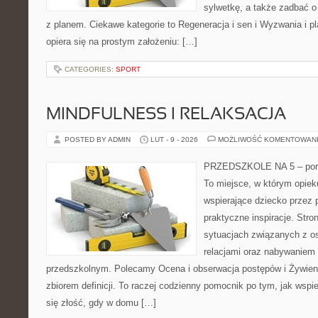
sylwetkę, a także zadbać o 
z planem. Ciekawe kategorie to Regeneracja i sen i Wyzwania i pla
opiera się na prostym założeniu: […]
CATEGORIES:
SPORT
MINDFULNESS I RELAKSACJA
POSTED BY ADMIN
LUT - 9 - 2026
MOŻLIWOŚĆ KOMENTOWAN
PRZEDSZKOLE NA 5 – porta
To miejsce, w którym opie
wspierające dziecko przez 
praktyczne inspiracje. Stro
sytuacjach związanych z o
relacjami oraz nabywaniem
przedszkolnym. Polecamy Ocena i obserwacja postępów i Żywienie 
zbiorem definicji. To raczej codzienny pomocnik po tym, jak wspi
się złość, gdy w domu […]