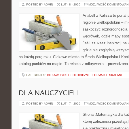
POSTED BY ADMIN
LUT - 8 - 2026
MOŻLIWOŚĆ KOMENTOWAN
Anabell z Kalisza to portal
regionie wielkopolskim – mie
zaskoczyć różnorodnością. 
wędrówek, gdzie mapy spot
Jeśli szukasz inspiracji na
gdzie nie zaglądają wszysc
na każdą porę roku. Ciekawe miasta to Środa Wielkopolska i Konin
katalog punktów na mapie. To relacja z odkrywania – prowadzona 
CATEGORIES:
CIEKAWOSTKI GEOLOGICZNE I FORMACJE SKALANE
DLA NAUCZYCIELI
POSTED BY ADMIN
LUT - 7 - 2026
MOŻLIWOŚĆ KOMENTOWAN
Strona „Matematyka dla każ
której zależności przestają
się praktyczną umiejętnośc