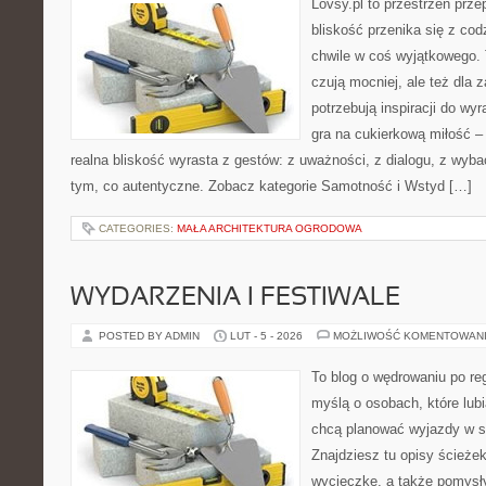
Lovsy.pl to przestrzeń prze
bliskość przenika się z cod
chwile w coś wyjątkowego. T
czują mocniej, ale też dla 
potrzebują inspiracji do wy
gra na cukierkową miłość –
realna bliskość wyrasta z gestów: z uważności, z dialogu, z wyb
tym, co autentyczne. Zobacz kategorie Samotność i Wstyd […]
CATEGORIES:
MAŁA ARCHITEKTURA OGRODOWA
WYDARZENIA I FESTIWALE
POSTED BY ADMIN
LUT - 5 - 2026
MOŻLIWOŚĆ KOMENTOWAN
To blog o wędrowaniu po re
myślą o osobach, które lub
chcą planować wyjazdy w 
Znajdziesz tu opisy ścieżek
wycieczkę, a także pomysł