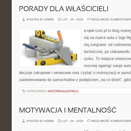
PORADY DLA WŁAŚCICIELI
POSTED BY ADMIN
LUT - 25 - 2026
MOŻLIWOŚĆ KOMENTOWA
e-opel.com.pl to blog motor
się na marce auta z logo b
nią związane: od codziennej
techniczne, po ciekawostki
rynku. To miejsce stworzon
mocniej ogarnąć swoje auto
decyzje zakupowe i serwisowe oraz czytać o motoryzacji w sposó
zainteresowanie do samochodów z podejściem „na co dzień”, gdzie
CATEGORIES:
HISTORIA ALKOHOLU
MOTYWACJA I MENTALNOŚĆ
POSTED BY ADMIN
LUT - 24 - 2026
MOŻLIWOŚĆ KOMENTOWA