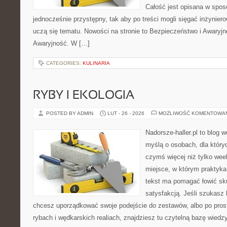
Całość jest opisana w spos
jednocześnie przystępny, tak aby po treści mogli sięgać inżyniero
uczą się tematu. Nowości na stronie to Bezpieczeństwo i Awaryjn
Awaryjność. W […]
CATEGORIES:
KULINARIA
RYBY I EKOLOGIA
POSTED BY ADMIN
LUT - 26 - 2026
MOŻLIWOŚĆ KOMENTOWA
Nadorsze-haller.pl to blog w
myślą o osobach, dla który
czymś więcej niż tylko we
miejsce, w którym praktyka
tekst ma pomagać łowić sku
satysfakcją. Jeśli szukas
chcesz uporządkować swoje podejście do zestawów, albo po prost
rybach i wędkarskich realiach, znajdziesz tu czytelną bazę wiedz