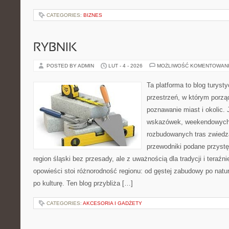
CATEGORIES:
BIZNES
RYBNIK
POSTED BY ADMIN
LUT - 4 - 2026
MOŻLIWOŚĆ KOMENTOWAN
Ta platforma to blog turys
przestrzeń, w którym porzą
poznawanie miast i okolic.
wskazówek, weekendowych 
rozbudowanych tras zwiedza
przewodniki podane przystę
region śląski bez przesady, ale z uważnością dla tradycji i teraźn
opowieści stoi różnorodność regionu: od gęstej zabudowy po natura
po kulturę. Ten blog przybliża […]
CATEGORIES:
AKCESORIA I GADŻETY