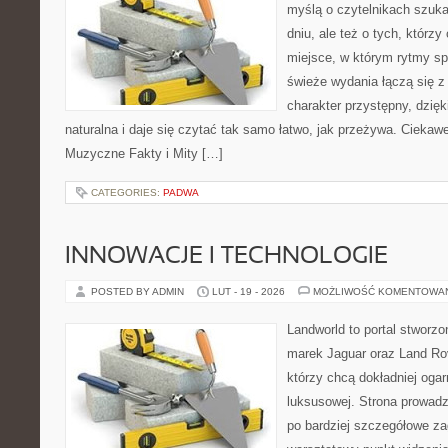
myślą o czytelnikach szuka
dniu, ale też o tych, którz
miejsce, w którym rytmy sp
świeże wydania łączą się z
charakter przystępny, dzię
naturalna i daje się czytać tak samo łatwo, jak przeżywa. Ciekawe
Muzyczne Fakty i Mity […]
CATEGORIES:
PADWA
INNOWACJE I TECHNOLOGIE
POSTED BY ADMIN
LUT - 19 - 2026
MOŻLIWOŚĆ KOMENTOWA
Landworld to portal stworzo
marek Jaguar oraz Land Rove
którzy chcą dokładniej oga
luksusowej. Strona prowadz
po bardziej szczegółowe za