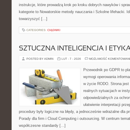
instrukcje, które prowadzą krok po kroku dobrych nawyków i spr
kategorie to Nowatorskie metody nauczania i Szkolne lifehacki. Id
towarzyszyć […]
CATEGORIES:
CIĄGNIKI
SZTUCZNA INTELIGENCJA I ETYK
POSTED BY ADMIN
LUT - 7 - 2026
MOŻLIWOŚĆ KOMENTOWAN
Przewodnik po GDPR to plat
wymogi operowania informa
w życie RODO. Strona jest
realnych sytuacjach w inst
odpowiedzialnych za ochron
ułatwienie interpretacji prz
procedury były logiczne na błędy, a jednocześnie wdrażalne dla 
Porady dla firm i Cloud Computing i outsourcing. W centrum temat
współczesne standardy […]