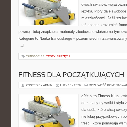
dwóch światów: wojażowania
języka, który daje swobod
mieszkańcami. Jeśli szuka
też chcesz zrozumieć fran
pewniej, tutaj znajdziesz materiały zbudowane właśnie na tym d
Kategorie to Nauka francuskiego – poziom średni i zaawansowany 
[…]
CATEGORIES:
TESTY SPRZĘTU
FITNESS DLA POCZĄTKUJĄCYCH
POSTED BY ADMIN
LUT - 10 - 2026
MOŻLIWOŚĆ KOMENTOWA
o2fit.pl to Fitness Klub, k
do zmiany sylwetki i stylu 
dla osób, które chcą ćwicz
nie lubią przypadkowych po
treści, które pomagają wzm