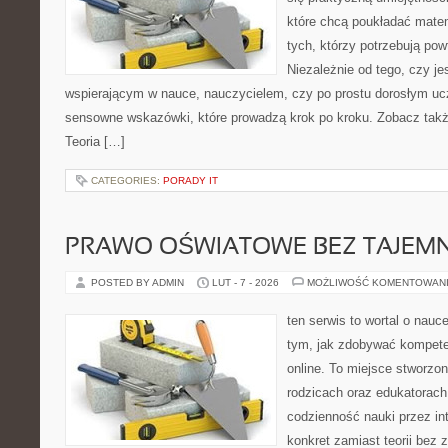
które chcą poukładać mate
tych, którzy potrzebują pow
Niezależnie od tego, czy j
wspierającym w nauce, nauczycielem, czy po prostu dorosłym uc
sensowne wskazówki, które prowadzą krok po kroku. Zobacz tak
Teoria […]
CATEGORIES:
PORADY IT
PRAWO OŚWIATOWE BEZ TAJEMN
POSTED BY ADMIN
LUT - 7 - 2026
MOŻLIWOŚĆ KOMENTOWAN
ten serwis to wortal o nauce
tym, jak zdobywać kompete
online. To miejsce stworzo
rodzicach oraz edukatorach
codzienność nauki przez inte
konkret zamiast teorii bez 