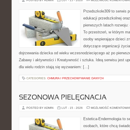
POSTED BY ADMIN
LUT - 15 - 2026
MOŻLIWOŚĆ KOMENTOWA
Przedszkole309 to serwis p
edukacji przedszkolnej ora
pierwszych latach rozwoju:
To przestrzeń, w którym ma
osoby wspierające dzieci z
dotyczące organizacji życi
dojrzewania dziecka od wieku wczesnodziecięcego aż po pierwsze
Zabawy i aktywności i Kreatywność i sztuka. Ideą serwisu jest u
dla wielu rodzin stają się wyzwaniem: […]
CATEGORIES:
CHMURA I PRZECHOWYWANIE DANYCH
SEZONOWA PIELĘGNACJA
POSTED BY ADMIN
LUT - 15 - 2026
MOŻLIWOŚĆ KOMENTOWA
Estetica-Endermologia to s
osobach, które chcą świado