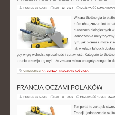
POSTED BY ADMIN
LUT - 12 - 2026
MOŻLIWOŚĆ KOMENTOWA
Wikana BioEnergia to platf
które chcą zrozumieć temat 
surowcach biologicznych w
jednocześnie merytoryczny.
tym, jak biomasa może stać
jak wygląda łańcuch dostaw
gdy w grę wchodzą opłacalność i sprawność. Kategorie to BioEner
stronie przewija się myśl, że zmiana miksu energetycznego nie dz
CATEGORIES:
KATECHEZA I NAUCZANIE KOŚCIOŁA
FRANCJA OCZAMI POLAKÓW
POSTED BY ADMIN
LUT - 11 - 2026
MOŻLIWOŚĆ KOMENTOWA
Ten portal to zakątek stwor
Francji i jednocześnie szlif