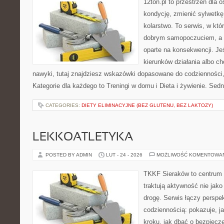
12ton.pl to przestrzeń dla 
kondycję, zmienić sylwetkę
kolarstwo. To serwis, w któ
dobrym samopoczuciem, a p
oparte na konsekwencji. J
kierunków działania albo 
nawyki, tutaj znajdziesz wskazówki dopasowane do codzienności, 
Kategorie dla każdego to Treningi w domu i Dieta i żywienie. Sed
CATEGORIES:
DIETY ELIMINACYJNE (BEZ GLUTENU, BEZ LAKTOZY)
LEKKOATLETYKA
POSTED BY ADMIN
LUT - 24 - 2026
MOŻLIWOŚĆ KOMENTOWA
TKKF Sieraków to centrum w
traktują aktywność nie jako
drogę. Serwis łączy perspe
codziennością: pokazuje, j
kroku, jak dbać o bezpiecze