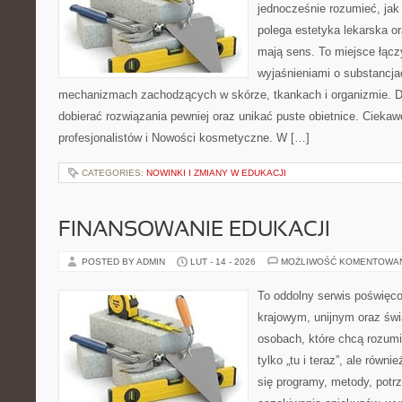
jednocześnie rozumieć, jak
polega estetyka lekarska or
mają sens. To miejsce łącz
wyjaśnieniami o substancja
mechanizmach zachodzących w skórze, tkankach i organizmie. D
dobierać rozwiązania pewniej oraz unikać puste obietnice. Ciekawe
profesjonalistów i Nowości kosmetyczne. W […]
CATEGORIES:
NOWINKI I ZMIANY W EDUKACJI
FINANSOWANIE EDUKACJI
POSTED BY ADMIN
LUT - 14 - 2026
MOŻLIWOŚĆ KOMENTOWA
To oddolny serwis poświęco
krajowym, unijnym oraz św
osobach, które chcą rozumie
tylko „tu i teraz”, ale równ
się programy, metody, potrz