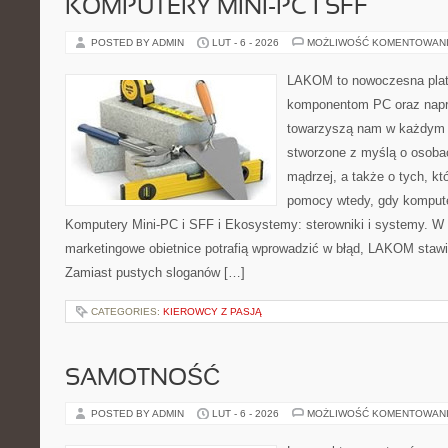
KOMPUTERY MINI-PC I SFF
POSTED BY ADMIN
LUT - 6 - 2026
MOŻLIWOŚĆ KOMENTOWAN
LAKOM to nowoczesna plat
komponentom PC oraz napr
towarzyszą nam w każdym t
stworzone z myślą o osoba
mądrzej, a także o tych, kt
pomocy wtedy, gdy komputer
Komputery Mini-PC i SFF i Ekosystemy: sterowniki i systemy. W 
marketingowe obietnice potrafią wprowadzić w błąd, LAKOM stawi
Zamiast pustych sloganów […]
CATEGORIES:
KIEROWCY Z PASJĄ
SAMOTNOŚĆ
POSTED BY ADMIN
LUT - 6 - 2026
MOŻLIWOŚĆ KOMENTOWAN