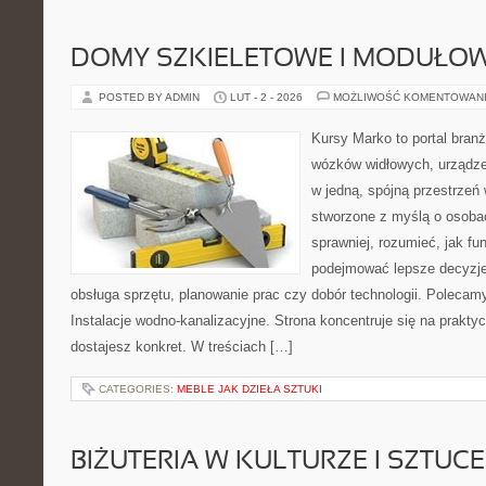
DOMY SZKIELETOWE I MODUŁO
POSTED BY ADMIN
LUT - 2 - 2026
MOŻLIWOŚĆ KOMENTOWAN
Kursy Marko to portal branż
wózków widłowych, urządze
w jedną, spójną przestrzeń
stworzone z myślą o osobac
sprawniej, rozumieć, jak fun
podejmować lepsze decyzje
obsługa sprzętu, planowanie prac czy dobór technologii. Polecamy
Instalacje wodno-kanalizacyjne. Strona koncentruje się na prakty
dostajesz konkret. W treściach […]
CATEGORIES:
MEBLE JAK DZIEŁA SZTUKI
BIŻUTERIA W KULTURZE I SZTUCE