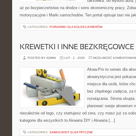
taksówka: od wyboru auta, 
aż po bezpieczeństwo na drodze i sens ekonomiczny pracy. Zoba
motoryzacyjne i Marki samochodów. Ten portal opisuje taxi nie ja
CATEGORIES:
PORADNIKI DLA KOLEKCJONERÓW
KREWETKI I INNE BEZKRĘGOWCE
POSTED BY ADMIN
LUT - 2 - 2026
MOŻLIWOŚĆ KOMENTOWAN
Akwa-Pro to serwis dla akw
akwarystyczna jest pokazan
miejsce dla osób, które ch
bez zbędnego zadęcia, za t
rozwiązania. Strona skupia
planować swoje akwarium ro
niezależnie od tego, czy startujesz od zera, czy masz już za sob
kategorie dla wszystkich to Akwaria DIY i Akwaria […]
CATEGORIES:
SAMOCHODY ELEKTRYCZNE