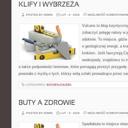
KLIFY I WYBRZEŻA
POSTED BY ADMIN
LUT - 4 - 2026
MOŻLIWOŚĆ KOMENTOWAN
Vulcans to blog turystyczny
zobaczyć potęgę natury w je
odsłonie. To miejsce, gdzie
o geologicznej energii, a k
krokiem. Jeśli fascynują Ci
wodospady, znajdziesz tu in
a także podpowiedzi terenowe, które pomagają przeżyć przygodę 
powstała z myślą o tych, którzy wolą szlaki prowadzące przez zas
CATEGORIES:
BOCHEN-CHLEBA
BUTY A ZDROWIE
POSTED BY ADMIN
LUT - 3 - 2026
MOŻLIWOŚĆ KOMENTOWAN
Spadlabuta to miejsce stwo