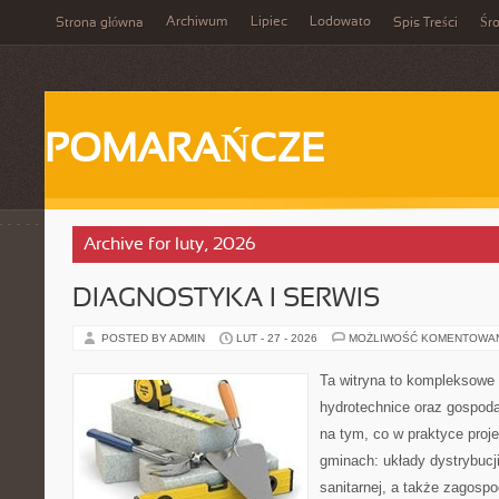
Archiwum
Lipiec
Lodowato
Strona główna
Spis Treści
Śr
POMARAŃCZE
Archive for luty, 2026
DIAGNOSTYKA I SERWIS
POSTED BY ADMIN
LUT - 27 - 2026
MOŻLIWOŚĆ KOMENTOWA
Ta witryna to kompleksowe
hydrotechnice oraz gospoda
na tym, co w praktyce proje
gminach: układy dystrybucji
sanitarnej, a także zagos