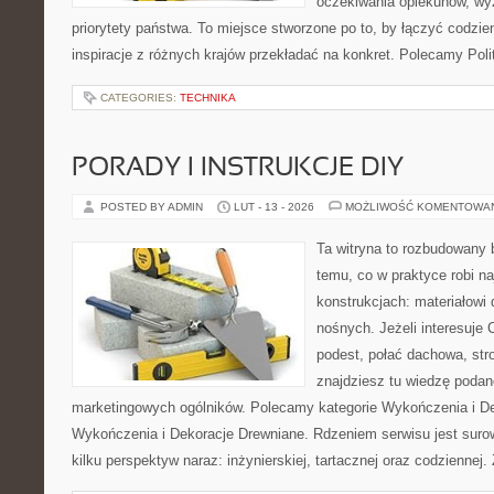
oczekiwania opiekunów, w
priorytety państwa. To miejsce stworzone po to, by łączyć codzie
inspiracje z różnych krajów przekładać na konkret. Polecamy Pol
CATEGORIES:
TECHNIKA
PORADY I INSTRUKCJE DIY
POSTED BY ADMIN
LUT - 13 - 2026
MOŻLIWOŚĆ KOMENTOWA
Ta witryna to rozbudowany
temu, co w praktyce robi n
konstrukcjach: materiałow
nośnych. Jeżeli interesuje
podest, połać dachowa, stro
znajdziesz tu wiedzę poda
marketingowych ogólników. Polecamy kategorie Wykończenia i De
Wykończenia i Dekoracje Drewniane. Rdzeniem serwisu jest suro
kilku perspektyw naraz: inżynierskiej, tartacznej oraz codziennej.