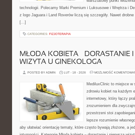
warsztatowy punkt widzenia
technologii. Polecamy Marki Premium i Luksusowe i Wnętrza i 
z logo Jaguara i Land Roverów liczą się szczegóły. Nawet drobne
[…]
CATEGORIES:
FIZJOTERAPIA
MŁODA KOBIETA – DORASTANIE I
WIZYTA U GINEKOLOGA
POSTED BY ADMIN
LUT - 18 - 2026
MOŻLIWOŚĆ KOMENTOWA
MediluxClinic to miejsce w 
zdrowiu kobiet na każdym e
internetowy, który łączy pr
zrozumieniem dla zwyczajn
przestrzeni stoi zapobiega
lepsze rozumienie własnego
aby ułatwiać orientację tematy, które często bywają złożone, a j
intymności. Kategorie Młoda kobieta – dorastanie i pierwsza wizyt