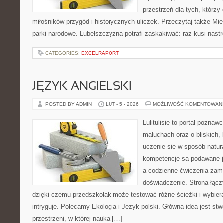
przestrzeń dla tych, którzy 
miłośników przygód i historycznych uliczek. Przeczytaj także Mie
parki narodowe. Lubelszczyzna potrafi zaskakiwać: raz kusi nast
CATEGORIES:
EXCELRAPORT
JĘZYK ANGIELSKI
POSTED BY ADMIN
LUT - 5 - 2026
MOŻLIWOŚĆ KOMENTOWAN
Lulitulisie to portal pozna
maluchach oraz o bliskich,
uczenie się w sposób natur
kompetencje są podawane j
a codzienne ćwiczenia zami
doświadczenie. Strona łącz
dzięki czemu przedszkolak może testować różne ścieżki i wybierać
intryguje. Polecamy Ekologia i Język polski. Główną ideą jest st
przestrzeni, w której nauka […]