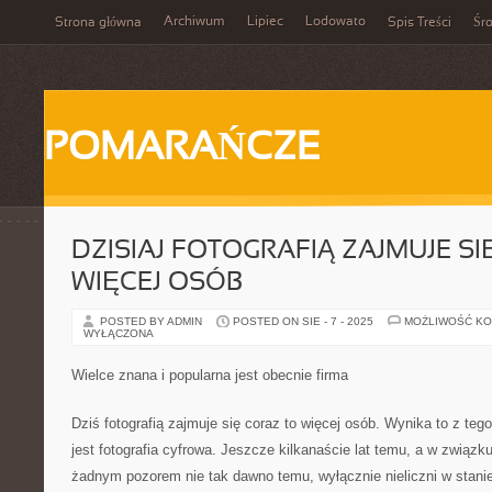
Archiwum
Lipiec
Lodowato
Strona główna
Spis Treści
Śr
POMARAŃCZE
DZISIAJ FOTOGRAFIĄ ZAJMUJE S
WIĘCEJ OSÓB
POSTED BY ADMIN
POSTED ON SIE - 7 - 2025
MOŻLIWOŚĆ K
WYŁĄCZONA
Wielce znana i popularna jest obecnie firma
Dziś fotografią zajmuje się coraz to więcej osób. Wynika to z te
jest fotografia cyfrowa. Jeszcze kilkanaście lat temu, a w związ
żadnym pozorem nie tak dawno temu, wyłącznie nieliczni w stani