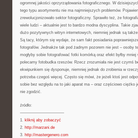
ogromnej jakości oprzyrządowania fotograficznego. W dzisiejsz
tego typu asortymentu nie ma najmniejszych problemów. Pojawien
zrewolucjonizowało sektor fotograficzny. Sprawiło też, że fotograf
wiele ludzi – aktualnie jest to bardzo modna dyscyplina. Takie z
dużo pozytywnych witryn internetowych, niemniej jednak są także
Są tacy, którym się wydaje, że sam fakt posiadania poprawniejsz
fotografów. Jednakże tak pod żadnym pozorem nie jest – osoby te
mogłyby sobie fotografować fotki komórką oraz efekt byłby mniej
polecamy fotobudka rzeszów. Rzecz zrozumiała nie jest czymś b
ekwipunkiem się dysponuje, niemniej jednak do zrobienia w rzec
potrzeba czegoś więcej. Często się mówi, że jeżeli ktoś jest odp
sobie bez względu na to jaki aparat ma – oraz częściowo ciężko j
nie zgodzić.
źródło:
———————————
1.
kliknij aby zobaczyć
2.
http://marzani.de
3.
http://mastergenero.com