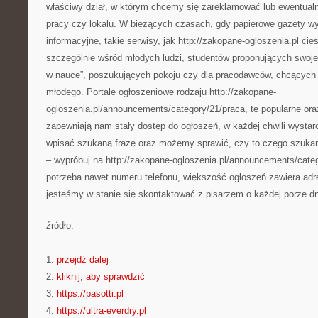
właściwy dział, w którym chcemy się zareklamować lub ewentualn
pracy czy lokalu. W bieżących czasach, gdy papierowe gazety wy
informacyjne, takie serwisy, jak http://zakopane-ogloszenia.pl cie
szczególnie wśród młodych ludzi, studentów proponujących swoj
w nauce”, poszukujących pokoju czy dla pracodawców, chcącyc
młodego. Portale ogłoszeniowe rodzaju http://zakopane-
ogloszenia.pl/announcements/category/21/praca, te popularne ora
zapewniają nam stały dostęp do ogłoszeń, w każdej chwili wystar
wpisać szukaną frazę oraz możemy sprawić, czy to czego szukam
– wypróbuj na http://zakopane-ogloszenia.pl/announcements/cate
potrzeba nawet numeru telefonu, większość ogłoszeń zawiera adre
jesteśmy w stanie się skontaktować z pisarzem o każdej porze dn
źródło:
———————————
1.
przejdź dalej
2.
kliknij, aby sprawdzić
3.
https://pasotti.pl
4.
https://ultra-everdry.pl