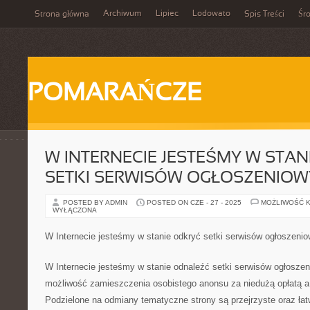
Archiwum
Lipiec
Lodowato
Strona główna
Spis Treści
Śr
POMARAŃCZE
W INTERNECIE JESTEŚMY W STA
SETKI SERWISÓW OGŁOSZENIO
POSTED BY ADMIN
POSTED ON CZE - 27 - 2025
MOŻLIWOŚĆ 
WYŁĄCZONA
W Internecie jesteśmy w stanie odkryć setki serwisów ogłoszeni
W Internecie jesteśmy w stanie odnaleźć setki serwisów ogłosz
możliwość zamieszczenia osobistego anonsu za niedużą opłatą a n
Podzielone na odmiany tematyczne strony są przejrzyste oraz ła