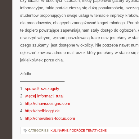
czy lokalu. W obecnych czasach, kiedy papierowe gazety wypiera
informacyjne, takie portale cieszą się dużą popularnością, szczeg
studentów proponujących swoje usługi w temacie imprezy kraków
dla pracodawców, chcących zaangażować kogoś młodego. Portale 
te dopiero powstające zapewniają nam stały dostęp do ogłoszeń, 
otworzyć witrynę, wpisać poszukiwaną frazę oraz jesteśmy w sta
czego szukamy, jest dostępne w okolicy. Nie potrzeba nawet num
ogłoszeń zawiera adres e-mail przez który jesteśmy w stanie się
jakiejkolwiek porze dnia.
źródło:
———————————
1.
sprawdź szczegóły
2.
więcej informacji tutaj
3.
http://chavisdesigns.com
4.
http://chefbloggt.de
5.
http://chevaliers-footus.com
CATEGORIES:
KULINARNE PODRÓŻE TEMATYCZNE