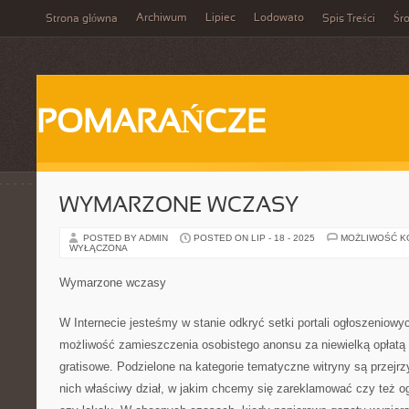
Archiwum
Lipiec
Lodowato
Strona główna
Spis Treści
Śr
POMARAŃCZE
WYMARZONE WCZASY
POSTED BY ADMIN
POSTED ON LIP - 18 - 2025
MOŻLIWOŚĆ 
WYŁĄCZONA
Wymarzone wczasy
W Internecie jesteśmy w stanie odkryć setki portali ogłoszeniow
możliwość zamieszczenia osobistego anonsu za niewielką opłatą a
gratisowe. Podzielone na kategorie tematyczne witryny są przejrz
nich właściwy dział, w jakim chcemy się zareklamować czy też o