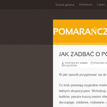
Archiwum
Lipiec
Strona główna
POMARAŃC
JAK ZADBAĆ O P
POSTED BY ADMIN
POSTED ON 
WYŁĄCZONA
W jaki sposób przygotować się do
Co krok powstają oryginalne marke
ładnymi ekspozycjami. Wchodząc 
butików, pasaże kuszą swoimi ofer
decoupage, zdobione, malowane, o