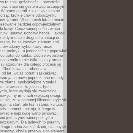
wa to znak gościnności i otwartości.
iowi, staje się gestem zapraszającym
W pracy potrafi z kolei wyznaczać
worząc krótkie chwile odpoczynku
owiązkami. W ostatnich latach rośnie
resowanie bardziej odpowiedzialnym
do kawy. Coraz więcej osób zwraca
unki uprawy, uczciwy handel i jakość
każdym etapie drogi od plantacji do
o ważne, bo za każdym ziarnem stoi
a. Świadomy wybór kawy może
sze praktyki, a jednocześnie poprawiać
 co trafia do kubka. Dobrze wypalona
go źródła to nie tylko lepszy smak,
szy szacunek dla całego procesu jej
. Choć kawa jest obecna w
 od lat, wciąż potrafi zaskakiwać.
wać ją na nowo poprzez inne metody
we ziarna, spokojniejsze rytuały i
 smakowanie. To jeden z tych
cia, które wydają się zwyczajne,
oświęcimy im chwili większej uwagi.
e się, że w porannej filiżance kryje się
rgia na start, ale też historia, kultura,
mały moment spokoju, którego w
świecie naprawdę warto pilnować.
a jest czymś więcej niż tylko
udzającym. Dla jednych to poranny
którego trudno zacząć dzień, dla innych
rozmowy, chwila przerwy albo element