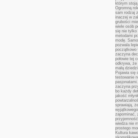
którym stoją
Ogromną rol
sam rodzaj 
inaczej w za
grubości mie
wiele osób p
się nie tylk
metodami pr
modę. Samodz
pozwala lepi
początkowo 
zaczyna dec
połowie tej 
odkrywa, że 
małą dziedzi
Pojawia się
testowanie n
pasjonatami
zaczyna pr
bo każdy det
jakość młynk
powtarzalnoś
sprawiają, ż
wyjątkowego
zapominać, ż
przyjemność
wiedza nie m
prostego mo
Kultura kaw
skomplikowan