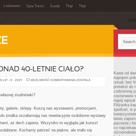
Lodowato
Tagi
Tagi
Spis Treści
Środa
SUB
ZE
ONAD 40-LETNIE CIAŁO?
Kawa od dawn
napojem pob
JAK
LIP - 8 - 2025
MOŻLIWOŚĆ KOMENTOWANIA
ZOSTAŁA
rytuał, bez 
ZADBAĆ
pretekst do 
O
PONAD
codziennej p
40-
 własnej studniówki?
zastanawia s
LETNIE
CIAŁO?
napój wpisał
Filiżanka ka
ty, galerie, sklepy. Kuszą nas wystawami, promocjami,
spotkań, w p
towarzystwie
do środka oszałamiają nas rewelacyjnie ozdobione wystawy
łatwo zapom
tami, aż dech zapiera. Wszystko to wygląda jak kunszt
parzenia i hi
co najciekaw
zdabiane. Kochamy patrzeć na piękno, ale mało się
różnorodnoś