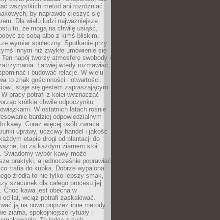
nać wszystkich metod ani rozróżniać
makowych, by naprawdę cieszyć się
em. Dla wielu ludzi najważniejsze
ostu to, że mogą na chwilę usiąść,
pobyć ze sobą albo z kimś bliskim.
że wymiar społeczny. Spotkanie przy
czymś innym niż zwykłe umówienie się
 Ten napój tworzy atmosferę swobody i
zatrzymania. Łatwiej wtedy rozmawiać,
spominać i budować relacje. W wielu
wa to znak gościnności i otwartości.
iowi, staje się gestem zapraszającym
W pracy potrafi z kolei wyznaczać
worząc krótkie chwile odpoczynku
owiązkami. W ostatnich latach rośnie
resowanie bardziej odpowiedzialnym
do kawy. Coraz więcej osób zwraca
unki uprawy, uczciwy handel i jakość
każdym etapie drogi od plantacji do
o ważne, bo za każdym ziarnem stoi
a. Świadomy wybór kawy może
sze praktyki, a jednocześnie poprawiać
 co trafia do kubka. Dobrze wypalona
go źródła to nie tylko lepszy smak,
szy szacunek dla całego procesu jej
. Choć kawa jest obecna w
 od lat, wciąż potrafi zaskakiwać.
wać ją na nowo poprzez inne metody
we ziarna, spokojniejsze rytuały i
 smakowanie. To jeden z tych