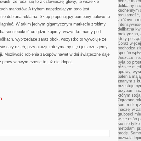
będzie mocn
wiek, że rodzi się to z człowieczej głowy, te wszelkie
delikatny na
szych marketów. A trybem napędzającym tego jest
kuchennym st
regularność,
dnio dobrana reklama. Sklep proponujący pompony tiulowe to
z różnych re
siągnięć. W takim jednym gigantycznym markecie zrobimy
intensywność
delikatna k
eba się niepokoić co gdzie kupimy, wszystko mamy pod
praktyczna, 
który porząd
ółkach, wyprzedaże zaraz obok, wszystko to wywołuje że
Coraz więcej
e cały dzień, przy okazji zatrzymamy się i jeszcze zjemy
pochodzą zia
sposób wpły
cji. Możliwość robienia zakupów nawet w dni świąteczne daje
Jeszcze nie
e pracy w owym czasie to już nie kłopot.
była po pros
różnice mię
uprawy, wyso
palenia mają
znanym z kul
przestaje b
przypominać
którym stoją
m
Ogromną rol
sam rodzaj 
inaczej w za
grubości mie
wiele osób p
się nie tylk
metodami pr
modę. Samodz
pozwala lepi