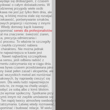
wydaje się drobiazgiem, z czasem
ydować o całym doświadczeniu. W
codziennej przygody wiele osób
kawa nie jest już tylko tłem dnia, ale
ną, w której można stale się rozwijać.
 ciekawość, porównywanie smaków,
owych proporcji i rozmowy z innymi
. Wtedy domowy kącik kawowy
zypominać
serwis dla profesjonalistów
al ma znaczenie: świeżość ziaren,
a, precyzja odmierzania i
ć procesu. To właśnie te szczegóły
e zwykła czynność nabiera
 charakteru. Nie można jednak
e najważniejsza w kawie jest
. Nawet najbardziej szczegółowa
a sensu, jeśli odbiera radość z
mentu zatrzymania się w ciągu dnia.
owa bywa czasem przedstawiana jako
y świat pełen zasad i ekspertów, ale
nać wszystkich metod ani rozróżniać
makowych, by naprawdę cieszyć się
em. Dla wielu ludzi najważniejsze
ostu to, że mogą na chwilę usiąść,
pobyć ze sobą albo z kimś bliskim.
że wymiar społeczny. Spotkanie przy
czymś innym niż zwykłe umówienie się
 Ten napój tworzy atmosferę swobody i
zatrzymania. Łatwiej wtedy rozmawiać,
spominać i budować relacje. W wielu