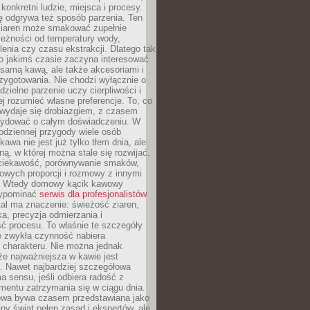
 konkretni ludzie, miejsca i procesy.
ę odgrywa też sposób parzenia. Ten
ziaren może smakować zupełnie
leżności od temperatury wody,
lenia czy czasu ekstrakcji. Dlatego tak
o jakimś czasie zaczyna interesować
o samą kawą, ale także akcesoriami i
zygotowania. Nie chodzi wyłącznie o
ielne parzenie uczy cierpliwości i
ej rozumieć własne preferencje. To, co
wydaje się drobiazgiem, z czasem
ydować o całym doświadczeniu. W
codziennej przygody wiele osób
kawa nie jest już tylko tłem dnia, ale
ną, w której można stale się rozwijać.
 ciekawość, porównywanie smaków,
owych proporcji i rozmowy z innymi
. Wtedy domowy kącik kawowy
zypominać
serwis dla profesjonalistów
al ma znaczenie: świeżość ziaren,
a, precyzja odmierzania i
ć procesu. To właśnie te szczegóły
e zwykła czynność nabiera
 charakteru. Nie można jednak
e najważniejsza w kawie jest
. Nawet najbardziej szczegółowa
a sensu, jeśli odbiera radość z
mentu zatrzymania się w ciągu dnia.
owa bywa czasem przedstawiana jako
y świat pełen zasad i ekspertów, ale