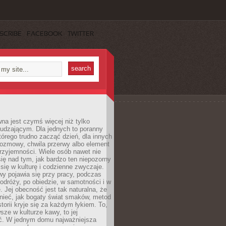
SCRIBE
FACEBOOK
TWITTER
a jest czymś więcej niż tylko
udzającym. Dla jednych to poranny
którego trudno zacząć dzień, dla innych
rozmowy, chwila przerwy albo element
rzyjemności. Wiele osób nawet nie
ię nad tym, jak bardzo ten niepozorny
 się w kulturę i codzienne zwyczaje.
wy pojawia się przy pracy, podczas
odróży, po obiedzie, w samotności i w
. Jej obecność jest tak naturalna, że
nieć, jak bogaty świat smaków, metod
storii kryje się za każdym łykiem. To,
sze w kulturze kawy, to jej
ć. W jednym domu najważniejsza