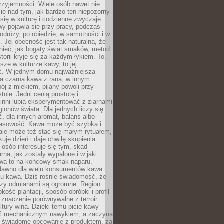
rzyjemności. Wiele osób nawet nie
ię nad tym, jak bardzo ten niepozorny
 się w kulturę i codzienne zwyczaje.
wy pojawia się przy pracy, podczas
odróży, po obiedzie, w samotności i w
. Jej obecność jest tak naturalna, że
nieć, jak bogaty świat smaków, metod
storii kryje się za każdym łykiem. To,
sze w kulturze kawy, to jej
ć. W jednym domu najważniejsza
a czarna kawa z rana, w innym
pój z mlekiem, pijany powoli przy
ole. Jedni cenią prostotę i
 inni lubią eksperymentować z ziarnami
gionów świata. Dla jednych liczy się
, dla innych aromat, balans albo
wasowość. Kawa może być szybka i
ale może też stać się małym rytuałem,
kuje dzień i daje chwilę skupienia.
 osób interesuje się tym, skąd
rna, jak zostały wypalone i w jaki
wa to na końcowy smak naparu.
dawno dla wielu konsumentów kawa
tu kawą. Dziś rośnie świadomość, że
dzy odmianami są ogromne. Region
kość plantacji, sposób obróbki i profil
 znaczenie porównywalne z terroir
tury wina. Dzięki temu picie kawy
yć mechanicznym nawykiem, a zaczyna
 świadome obcowanie z produktem, za