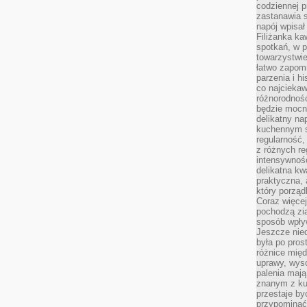
codziennej p
zastanawia s
napój wpisał
Filiżanka ka
spotkań, w p
towarzystwie
łatwo zapom
parzenia i hi
co najciekaw
różnorodnoś
będzie mocn
delikatny na
kuchennym st
regularność,
z różnych re
intensywność
delikatna k
praktyczna, 
który porząd
Coraz więcej
pochodzą zia
sposób wpły
Jeszcze nie
była po pros
różnice mię
uprawy, wyso
palenia mają
znanym z kul
przestaje b
przypominać