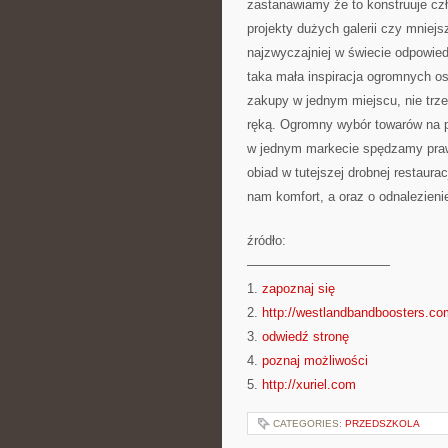
zastanawiamy że to konstruuje czło
projekty dużych galerii czy mniej
najzwyczajniej w świecie odpowie
taka mała inspiracja ogromnych o
zakupy w jednym miejscu, nie trz
ręką. Ogromny wybór towarów na p
w jednym markecie spędzamy prawi
obiad w tutejszej drobnej restaura
nam komfort, a oraz o odnalezieni
źródło:
———————————
1.
zapoznaj się
2.
http://westlandbandboosters.co
3.
odwiedź stronę
4.
poznaj możliwości
5.
http://xuriel.com
CATEGORIES:
PRZEDSZKOLA