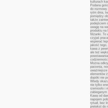
kulturach ka
Podana gośc
do rozmowy. 
rytm dnia, t
pomiędzy ob
także zainte
podejściem 
uwagę na war
produktu na 
filiżanki. T
czyjaś prac
wspierać lep
jakość tego,
kawa z pewne
ale też więk
powstawania
codzienności
Można odkry
parzenia, no
uważniejsze
elementów ży
dopóki nie p
Wtedy okazuj
nie tylko ene
rzemiosło i 
zabieganym 
Kawa od dawn
napojem pob
rytuał, bez 
pretekst do 