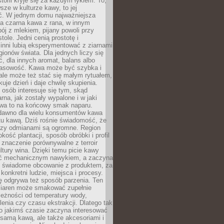
storii kryje się za każdym łykiem. To,
sze w kulturze kawy, to jej
ć. W jednym domu najważniejsza
a czarna kawa z rana, w innym
pój z mlekiem, pijany powoli przy
ole. Jedni cenią prostotę i
 inni lubią eksperymentować z ziarnami
gionów świata. Dla jednych liczy się
, dla innych aromat, balans albo
wasowość. Kawa może być szybka i
ale może też stać się małym rytuałem,
kuje dzień i daje chwilę skupienia.
 osób interesuje się tym, skąd
rna, jak zostały wypalone i w jaki
wa to na końcowy smak naparu.
dawno dla wielu konsumentów kawa
tu kawą. Dziś rośnie świadomość, że
dzy odmianami są ogromne. Region
kość plantacji, sposób obróbki i profil
 znaczenie porównywalne z terroir
tury wina. Dzięki temu picie kawy
yć mechanicznym nawykiem, a zaczyna
 świadome obcowanie z produktem, za
 konkretni ludzie, miejsca i procesy.
ę odgrywa też sposób parzenia. Ten
ziaren może smakować zupełnie
leżności od temperatury wody,
lenia czy czasu ekstrakcji. Dlatego tak
o jakimś czasie zaczyna interesować
o samą kawą, ale także akcesoriami i