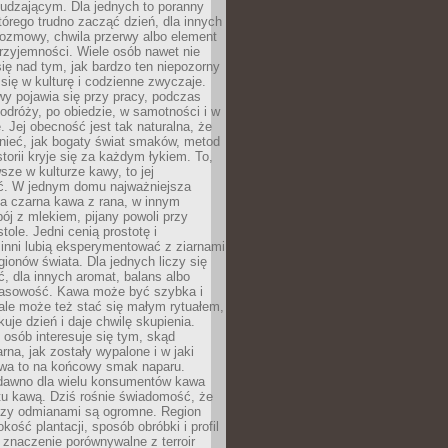
udzającym. Dla jednych to poranny
którego trudno zacząć dzień, dla innych
rozmowy, chwila przerwy albo element
rzyjemności. Wiele osób nawet nie
ię nad tym, jak bardzo ten niepozorny
 się w kulturę i codzienne zwyczaje.
wy pojawia się przy pracy, podczas
odróży, po obiedzie, w samotności i w
. Jej obecność jest tak naturalna, że
nieć, jak bogaty świat smaków, metod
storii kryje się za każdym łykiem. To,
sze w kulturze kawy, to jej
ć. W jednym domu najważniejsza
a czarna kawa z rana, w innym
pój z mlekiem, pijany powoli przy
ole. Jedni cenią prostotę i
 inni lubią eksperymentować z ziarnami
gionów świata. Dla jednych liczy się
, dla innych aromat, balans albo
wasowość. Kawa może być szybka i
ale może też stać się małym rytuałem,
kuje dzień i daje chwilę skupienia.
 osób interesuje się tym, skąd
rna, jak zostały wypalone i w jaki
wa to na końcowy smak naparu.
dawno dla wielu konsumentów kawa
tu kawą. Dziś rośnie świadomość, że
dzy odmianami są ogromne. Region
kość plantacji, sposób obróbki i profil
 znaczenie porównywalne z terroir