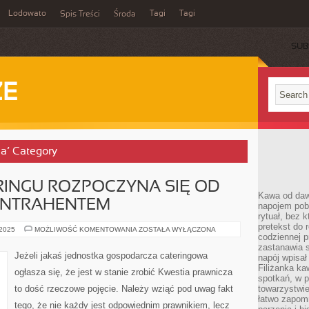
Lodowato
Tagi
Tagi
Spis Treści
Środa
SUB
ZE
la’ Category
RINGU ROZPOCZYNA SIĘ OD
Kawa od dawn
ONTRAHENTEM
napojem pob
rytuał, bez 
pretekst do 
CAŁOŚĆ
 2025
MOŻLIWOŚĆ KOMENTOWANIA
ZOSTAŁA WYŁĄCZONA
codziennej p
W
CATERINGU
zastanawia s
ROZPOCZYNA
Jeżeli jakaś jednostka gospodarcza cateringowa
napój wpisał
SIĘ
OD
Filiżanka ka
ogłasza się, że jest w stanie zrobić Kwestia prawnicza
SPOTKANIA
spotkań, w p
Z
to dość rzeczowe pojęcie. Należy wziąć pod uwag fakt
towarzystwie
KONTRAHENTEM
łatwo zapom
tego, że nie każdy jest odpowiednim prawnikiem, lecz