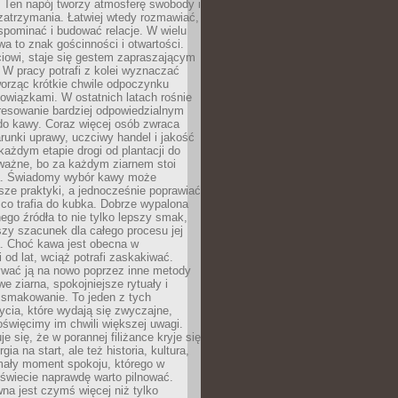
 Ten napój tworzy atmosferę swobody i
zatrzymania. Łatwiej wtedy rozmawiać,
spominać i budować relacje. W wielu
wa to znak gościnności i otwartości.
iowi, staje się gestem zapraszającym
W pracy potrafi z kolei wyznaczać
worząc krótkie chwile odpoczynku
owiązkami. W ostatnich latach rośnie
resowanie bardziej odpowiedzialnym
do kawy. Coraz więcej osób zwraca
unki uprawy, uczciwy handel i jakość
każdym etapie drogi od plantacji do
o ważne, bo za każdym ziarnem stoi
a. Świadomy wybór kawy może
sze praktyki, a jednocześnie poprawiać
 co trafia do kubka. Dobrze wypalona
go źródła to nie tylko lepszy smak,
szy szacunek dla całego procesu jej
. Choć kawa jest obecna w
 od lat, wciąż potrafi zaskakiwać.
wać ją na nowo poprzez inne metody
we ziarna, spokojniejsze rytuały i
 smakowanie. To jeden z tych
cia, które wydają się zwyczajne,
oświęcimy im chwili większej uwagi.
e się, że w porannej filiżance kryje się
rgia na start, ale też historia, kultura,
mały moment spokoju, którego w
świecie naprawdę warto pilnować.
a jest czymś więcej niż tylko