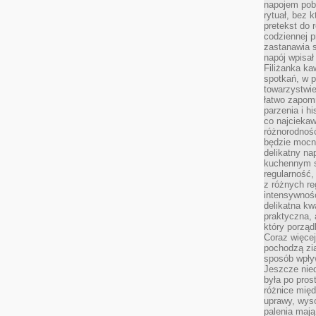
napojem pob
rytuał, bez 
pretekst do 
codziennej p
zastanawia s
napój wpisał
Filiżanka ka
spotkań, w p
towarzystwie
łatwo zapom
parzenia i hi
co najciekaw
różnorodnoś
będzie mocn
delikatny na
kuchennym st
regularność,
z różnych re
intensywność
delikatna k
praktyczna, 
który porząd
Coraz więcej
pochodzą zia
sposób wpły
Jeszcze nie
była po pros
różnice mię
uprawy, wyso
palenia mają