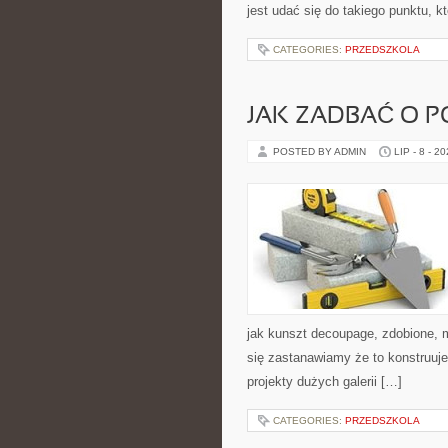
jest udać się do takiego punktu, k
CATEGORIES:
PRZEDSZKOLA
JAK ZADBAĆ O P
POSTED BY ADMIN
LIP - 8 - 2
jak kunszt decoupage, zdobione, 
się zastanawiamy że to konstruuje 
projekty dużych galerii […]
CATEGORIES:
PRZEDSZKOLA