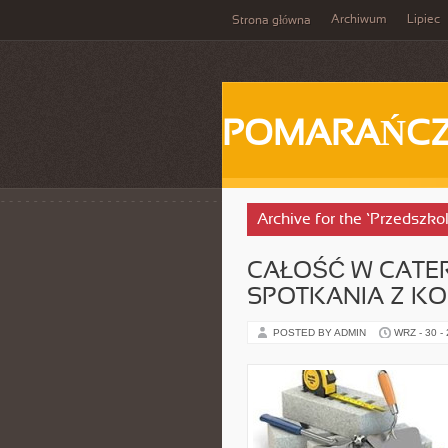
Archiwum
Lipiec
Strona główna
POMARAŃC
Archive for the ‘Przedszko
CAŁOŚĆ W CATE
SPOTKANIA Z K
POSTED BY ADMIN
WRZ - 30 -