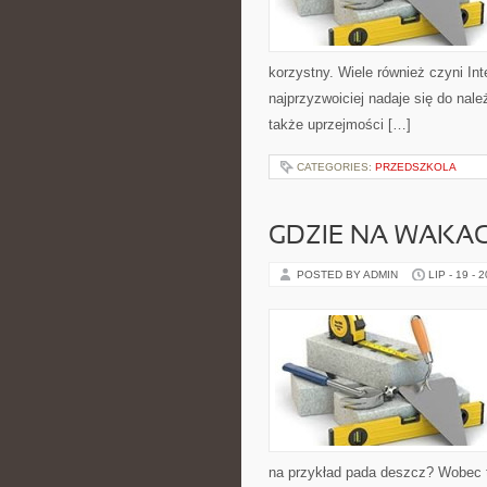
korzystny. Wiele również czyni Int
najprzyzwoiciej nadaje się do nal
także uprzejmości […]
CATEGORIES:
PRZEDSZKOLA
GDZIE NA WAKAC
POSTED BY ADMIN
LIP - 19 - 
na przykład pada deszcz? Wobec t