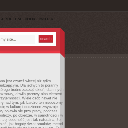
SCRIBE
FACEBOOK
TWITTER
a jest czymś więcej niż tylko
udzającym. Dla jednych to poranny
którego trudno zacząć dzień, dla innych
rozmowy, chwila przerwy albo element
rzyjemności. Wiele osób nawet nie
ię nad tym, jak bardzo ten niepozorny
 się w kulturę i codzienne zwyczaje.
wy pojawia się przy pracy, podczas
odróży, po obiedzie, w samotności i w
. Jej obecność jest tak naturalna, że
nieć, jak bogaty świat smaków, metod