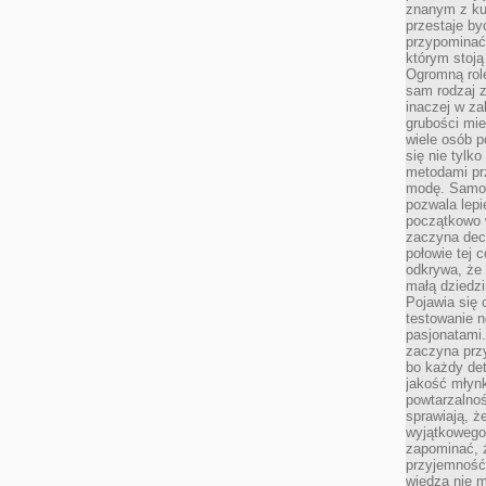
znanym z kul
przestaje b
przypominać
którym stoją
Ogromną rol
sam rodzaj 
inaczej w za
grubości mie
wiele osób p
się nie tylk
metodami pr
modę. Samodz
pozwala lepi
początkowo 
zaczyna dec
połowie tej 
odkrywa, że 
małą dziedzi
Pojawia się
testowanie n
pasjonatami
zaczyna pr
bo każdy det
jakość młynk
powtarzalnoś
sprawiają, ż
wyjątkowego
zapominać, ż
przyjemność
wiedza nie m