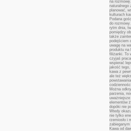
na rozmowę.
naturalnego 
planować, w
kulturach ka
Podana gośc
do rozmowy. 
rytm dnia, t
pomiędzy ob
także zainte
podejściem 
uwagę na war
produktu na 
filiżanki. T
czyjaś prac
wspierać lep
jakość tego,
kawa z pewne
ale też więk
powstawania
codzienności
Można odkry
parzenia, no
uważniejsze
elementów ży
dopóki nie p
Wtedy okazuj
nie tylko ene
rzemiosło i 
zabieganym 
Kawa od dawn