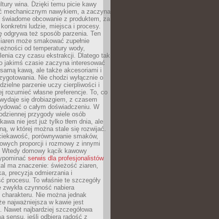
tury wina. Dzięki temu picie kawy
yć mechanicznym nawykiem, a zaczyna
 świadome obcowanie z produktem, za
 konkretni ludzie, miejsca i procesy.
ę odgrywa też sposób parzenia. Ten
ziaren może smakować zupełnie
leżności od temperatury wody,
lenia czy czasu ekstrakcji. Dlatego tak
o jakimś czasie zaczyna interesować
o samą kawą, ale także akcesoriami i
zygotowania. Nie chodzi wyłącznie o
ielne parzenie uczy cierpliwości i
ej rozumieć własne preferencje. To, co
wydaje się drobiazgiem, z czasem
ydować o całym doświadczeniu. W
codziennej przygody wiele osób
kawa nie jest już tylko tłem dnia, ale
ną, w której można stale się rozwijać.
 ciekawość, porównywanie smaków,
owych proporcji i rozmowy z innymi
. Wtedy domowy kącik kawowy
zypominać
serwis dla profesjonalistów
al ma znaczenie: świeżość ziaren,
a, precyzja odmierzania i
ć procesu. To właśnie te szczegóły
e zwykła czynność nabiera
 charakteru. Nie można jednak
e najważniejsza w kawie jest
. Nawet najbardziej szczegółowa
a sensu, jeśli odbiera radość z