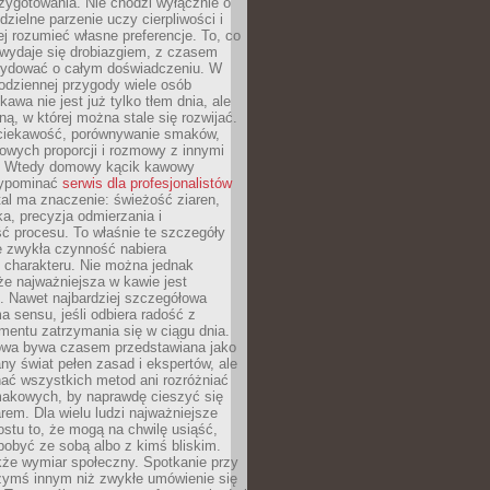
zygotowania. Nie chodzi wyłącznie o
ielne parzenie uczy cierpliwości i
ej rozumieć własne preferencje. To, co
wydaje się drobiazgiem, z czasem
ydować o całym doświadczeniu. W
codziennej przygody wiele osób
kawa nie jest już tylko tłem dnia, ale
ną, w której można stale się rozwijać.
 ciekawość, porównywanie smaków,
owych proporcji i rozmowy z innymi
. Wtedy domowy kącik kawowy
zypominać
serwis dla profesjonalistów
al ma znaczenie: świeżość ziaren,
a, precyzja odmierzania i
ć procesu. To właśnie te szczegóły
e zwykła czynność nabiera
 charakteru. Nie można jednak
e najważniejsza w kawie jest
. Nawet najbardziej szczegółowa
a sensu, jeśli odbiera radość z
mentu zatrzymania się w ciągu dnia.
owa bywa czasem przedstawiana jako
y świat pełen zasad i ekspertów, ale
nać wszystkich metod ani rozróżniać
makowych, by naprawdę cieszyć się
em. Dla wielu ludzi najważniejsze
ostu to, że mogą na chwilę usiąść,
pobyć ze sobą albo z kimś bliskim.
że wymiar społeczny. Spotkanie przy
czymś innym niż zwykłe umówienie się