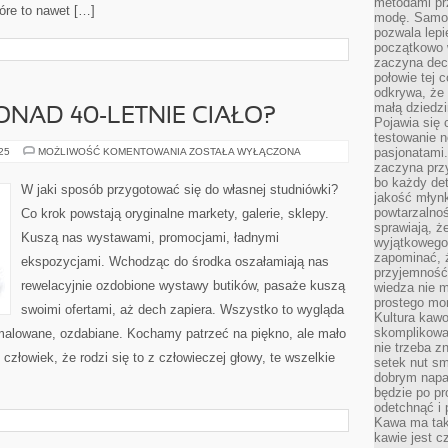
metodami pr
tóre to nawet […]
modę. Samodz
pozwala lepi
początkowo 
zaczyna dec
połowie tej 
odkrywa, że 
małą dziedzi
ONAD 40-LETNIE CIAŁO?
Pojawia się
testowanie n
JAK
pasjonatami
025
MOŻLIWOŚĆ KOMENTOWANIA
ZOSTAŁA WYŁĄCZONA
ZADBAĆ
zaczyna pr
O
bo każdy det
PONAD
W jaki sposób przygotować się do własnej studniówki?
40-
jakość młynk
LETNIE
powtarzalnoś
Co krok powstają oryginalne markety, galerie, sklepy.
CIAŁO?
sprawiają, ż
Kuszą nas wystawami, promocjami, ładnymi
wyjątkowego
zapominać, ż
ekspozycjami. Wchodząc do środka oszałamiają nas
przyjemność
rewelacyjnie ozdobione wystawy butików, pasaże kuszą
wiedza nie m
prostego mo
swoimi ofertami, aż dech zapiera. Wszystko to wygląda
Kultura kaw
skomplikowan
malowane, ozdabiane. Kochamy patrzeć na piękno, ale mało
nie trzeba z
człowiek, że rodzi się to z człowieczej głowy, te wszelkie
setek nut s
dobrym napar
będzie po pr
odetchnąć i 
Kawa ma tak
kawie jest 