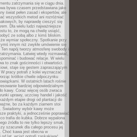
mentu zatrzymania się w ciągu dnia.
owa bywa czasem przedstawiana jako
y świat pełen zasad i ekspertów, ale
nać wszystkich metod ani rozróżniać
makowych, by naprawdę cieszyć się
em. Dla wielu ludzi najważniejsze
ostu to, że mogą na chwilę usiąść,
pobyć ze sobą albo z kimś bliskim.
że wymiar społeczny. Spotkanie przy
czymś innym niż zwykłe umówienie się
 Ten napój tworzy atmosferę swobody i
zatrzymania. Łatwiej wtedy rozmawiać,
spominać i budować relacje. W wielu
wa to znak gościnności i otwartości.
iowi, staje się gestem zapraszającym
W pracy potrafi z kolei wyznaczać
worząc krótkie chwile odpoczynku
owiązkami. W ostatnich latach rośnie
resowanie bardziej odpowiedzialnym
do kawy. Coraz więcej osób zwraca
unki uprawy, uczciwy handel i jakość
każdym etapie drogi od plantacji do
o ważne, bo za każdym ziarnem stoi
a. Świadomy wybór kawy może
sze praktyki, a jednocześnie poprawiać
 co trafia do kubka. Dobrze wypalona
go źródła to nie tylko lepszy smak,
szy szacunek dla całego procesu jej
. Choć kawa jest obecna w
 od lat, wciąż potrafi zaskakiwać.