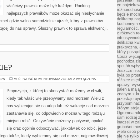
parzenia i hi
co najciekaw
właściwy prawnik może być każdym. Ranking
różnorodnoś
najlepszych prawników może okazać się niesłychanie
będzie mocn
delikatny na
ernet gdzie wolno samodzielnie ujrzeć, który z prawników
kuchennym st
eżącej do nas sprawy. Słuszny prawnik to sprawa elokwencji,
regularność,
z różnych re
intensywność
delikatna k
praktyczna, 
który porząd
Coraz więcej
pochodzą zia
sposób wpły
JE?
Jeszcze nie
była po pros
GDZIE
2025
MOŻLIWOŚĆ KOMENTOWANIA
ZOSTAŁA WYŁĄCZONA
różnice mię
NA
uprawy, wyso
WAKACJE?
palenia mają
Propozycja, z której to skorzystać możemy w chwili,
znanym z kul
kiedy tak właściwie przebywamy nad morzem Wielu z
przestaje b
przypominać
nas wybierając się na urlop lub też wakacje nad morzem
którym stoją
Ogromną rol
zastanawia się, co odpowiednio można w tego rodzaju
sam rodzaj 
miejscu robić. Oczywiście możemy popływać, opalać
inaczej w za
grubości mie
się oraz ogólnie odpoczywać, jakkolwiek co robić, jeżeli
wiele osób p
ego także, kiedy wybieramy się nad morze, najprawidłowiej
się nie tylk