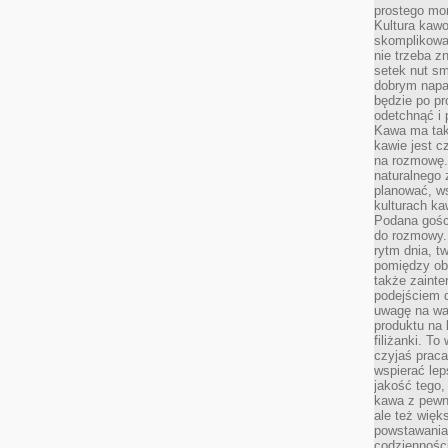
prostego mo
Kultura kaw
skomplikowan
nie trzeba z
setek nut s
dobrym napar
będzie po pr
odetchnąć i 
Kawa ma tak
kawie jest 
na rozmowę.
naturalnego 
planować, w
kulturach ka
Podana gośc
do rozmowy. 
rytm dnia, t
pomiędzy ob
także zainte
podejściem 
uwagę na war
produktu na 
filiżanki. T
czyjaś prac
wspierać lep
jakość tego,
kawa z pewne
ale też więk
powstawania
codzienności