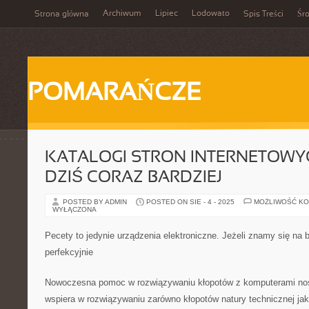
Archiwum
Lipiec
Lodowato
Strona główna
Spis Treści
Śr
POMARAŃCZE
KATALOGI STRON INTERNETOWYC
DZIŚ CORAZ BARDZIEJ
POSTED BY ADMIN
POSTED ON SIE - 4 - 2025
MOŻLIWOŚĆ K
WYŁĄCZONA
Pecety to jedynie urządzenia elektroniczne. Jeżeli znamy się na
perfekcyjnie
Nowoczesna pomoc w rozwiązywaniu kłopotów z komputerami nos
wspiera w rozwiązywaniu zarówno kłopotów natury technicznej ja