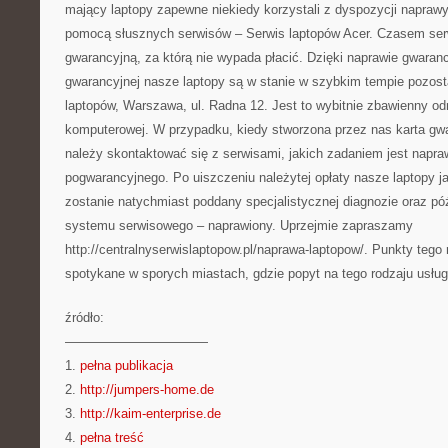
mający laptopy zapewne niekiedy korzystali z dyspozycji napra
pomocą słusznych serwisów – Serwis laptopów Acer. Czasem ser
gwarancyjną, za którą nie wypada płacić. Dzięki naprawie gwarancy
gwarancyjnej nasze laptopy są w stanie w szybkim tempie pozost
laptopów, Warszawa, ul. Radna 12. Jest to wybitnie zbawienny o
komputerowej. W przypadku, kiedy stworzona przez nas karta gwa
należy skontaktować się z serwisami, jakich zadaniem jest napr
pogwarancyjnego. Po uiszczeniu należytej opłaty nasze laptopy j
zostanie natychmiast poddany specjalistycznej diagnozie oraz pó
systemu serwisowego – naprawiony. Uprzejmie zapraszamy
http://centralnyserwislaptopow.pl/naprawa-laptopow/. Punkty tego
spotykane w sporych miastach, gdzie popyt na tego rodzaju usługi
źródło:
———————————
1.
pełna publikacja
2.
http://jumpers-home.de
3.
http://kaim-enterprise.de
4.
pełna treść