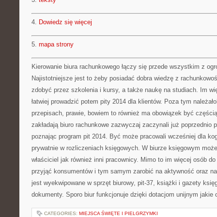
4.
Dowiedz się więcej
5.
mapa strony
Kierowanie biura rachunkowego łączy się przede wszystkim z og
Najistotniejsze jest to żeby posiadać dobra wiedzę z rachunkowoś
zdobyć przez szkolenia i kursy, a także naukę na studiach. Im wi
łatwiej prowadzić potem pity 2014 dla klientów. Poza tym należał
przepisach, prawie, bowiem to również ma obowiązek być częścią
zakładają biuro rachunkowe zazwyczaj zaczynali już poprzednio p
poznając program pit 2014. Być może pracowali wcześniej dla ko
prywatnie w rozliczeniach księgowych. W biurze księgowym moż
właściciel jak również inni pracownicy. Mimo to im więcej osób d
przyjąć konsumentów i tym samym zarobić na aktywność oraz na 
jest wyekwipowane w sprzęt biurowy, pit-37, książki i gazety księ
dokumenty. Sporo biur funkcjonuje dzięki dotacjom unijnym jakie o
CATEGORIES:
MIEJSCA ŚWIĘTE I PIELGRZYMKI