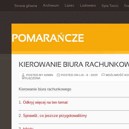
Archiwum
Lipiec
Lodowato
Strona główna
Spis Treści
Śr
POMARAŃCZE
KIEROWANIE BIURA RACHUNKO
POSTED BY ADMIN
POSTED ON LIS - 9 - 2025
MOŻLIWOŚĆ K
WYŁĄCZONA
Kierowanie biura rachunkowego
1.
Odkryj więcej na ten temat
2.
Sprawdź, co jeszcze przygotowaliśmy
3.
teksty