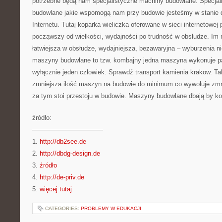
potrzebne będą nam specjalistyczne machiny budowlane. Specja
budowlane jakie wspomogą nam przy budowie jesteśmy w stanie 
Internetu. Tutaj koparka wieliczka oferowane w sieci internetowej
począwszy od wielkości, wydajności po trudność w obsłudze. I
łatwiejsza w obsłudze, wydajniejsza, bezawaryjna – wyburzenia 
maszyny budowlane to tzw. kombajny jedna maszyna wykonuje par
wyłącznie jeden człowiek. Sprawdź transport kamienia krakow. Tak
zmniejsza ilość maszyn na budowie do minimum co wywołuje zmnie
za tym stoi przestoju w budowie. Maszyny budowlane dbają by kor
źródło:
———————————
1.
http://db2see.de
2.
http://dbdg-design.de
3.
źródło
4.
http://de-priv.de
5.
więcej tutaj
CATEGORIES:
PROBLEMY W EDUKACJI