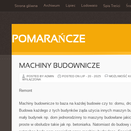
Archiwum
Lipiec
Lodowato
Strona główna
Spis Treści
Śr
POMARAŃCZE
MACHINY BUDOWNICZE
POSTED BY ADMIN
POSTED ON LIP - 20 - 2025
MOŻLIWOŚĆ 
WYŁĄCZONA
Remont
Machiny budownicze to baza na każdej budowie czy to: domu, drog
Budowa każdego z tych budynków żąda użycia innych maszyn bu
mały budynek np. dom jednorodzinny to maszyny budowlane jakich
proste w obsłudze takie jak np. betoniarka. Natomiast do budowy 