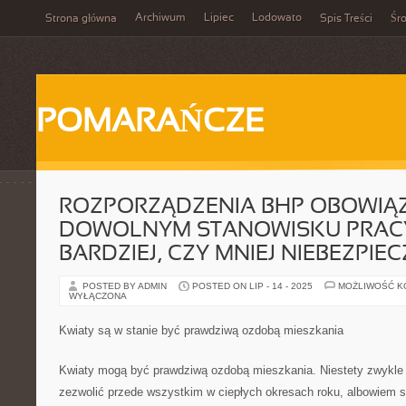
Archiwum
Lipiec
Lodowato
Strona główna
Spis Treści
Śr
POMARAŃCZE
ROZPORZĄDZENIA BHP OBOWIĄZ
DOWOLNYM STANOWISKU PRACY
BARDZIEJ, CZY MNIEJ NIEBEZPIE
POSTED BY ADMIN
POSTED ON LIP - 14 - 2025
MOŻLIWOŚĆ 
WYŁĄCZONA
Kwiaty są w stanie być prawdziwą ozdobą mieszkania
Kwiaty mogą być prawdziwą ozdobą mieszkania. Niestety zwykle
zezwolić przede wszystkim w ciepłych okresach roku, albowiem s