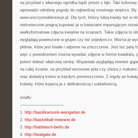
na przykład z własnego ogródka bądź prosto z łąki. Taki kolorowy
wprowadzi odrobinę pogody do najbardziej smutnego wnętrza. M
www.uroczystedekoracje.pl. Dla tych, którzy lubią kwiaty też w okre
niekoniecznie pragną kupować je w kwiaciarni imponującym rozwi
wielkoformatowe zdjęcia kwiatów na ścianach. Takie zdjęcia to obr
wyglądają powieszone w grupie czy też pojedynczo. Można je w
płótnie, które jest trwałe i odporne na zniszczenia. Jest też parę
więc z powodzeniem można wywołać zdjęcie w formie kwadratu, p
potem dobrać właściwą ramkę. Wspaniale wyglądają również gigan
na całej ścianie, na przykład wrzosowe pola czy zboża z makami. 
oraz dodadzą koloru w każdym pomieszczeniu. Z reguły po kwiaty
kobiety, które kojarzą je z delikatnością i subtelnością.
źródło:
———————————
1.
http://basilikamusik-weingarten.de
2.
http://basketball-meerane.de
3.
http://battletech-berlin.de
4.
http://beatgate.de