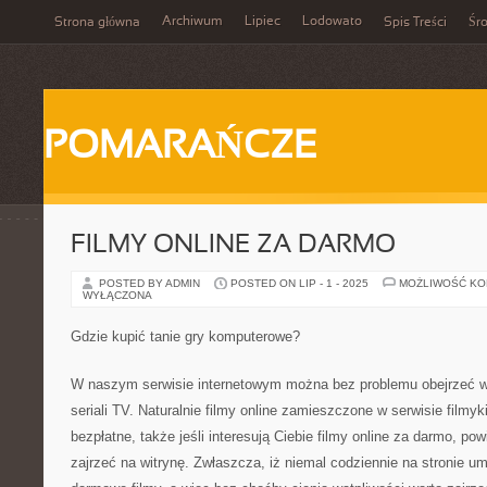
Archiwum
Lipiec
Lodowato
Strona główna
Spis Treści
Śr
POMARAŃCZE
FILMY ONLINE ZA DARMO
POSTED BY ADMIN
POSTED ON LIP - 1 - 2025
MOŻLIWOŚĆ K
WYŁĄCZONA
Gdzie kupić tanie gry komputerowe?
W naszym serwisie internetowym można bez problemu obejrzeć wi
seriali TV. Naturalnie filmy online zamieszczone w serwisie filmyki
bezpłatne, także jeśli interesują Ciebie filmy online za darmo, p
zajrzeć na witrynę. Zwłaszcza, iż niemal codziennie na stronie 