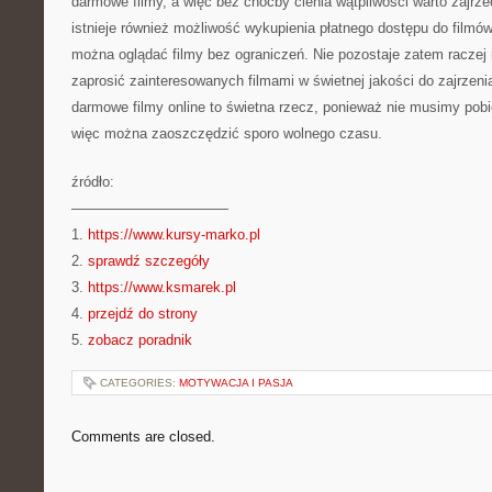
darmowe filmy, a więc bez choćby cienia wątpliwości warto zajrz
istnieje również możliwość wykupienia płatnego dostępu do filmó
można oglądać filmy bez ograniczeń. Nie pozostaje zatem raczej n
zaprosić zainteresowanych filmami w świetnej jakości do zajrzeni
darmowe filmy online to świetna rzecz, ponieważ nie musimy pobi
więc można zaoszczędzić sporo wolnego czasu.
źródło:
———————————
1.
https://www.kursy-marko.pl
2.
sprawdź szczegóły
3.
https://www.ksmarek.pl
4.
przejdź do strony
5.
zobacz poradnik
CATEGORIES:
MOTYWACJA I PASJA
Comments are closed.