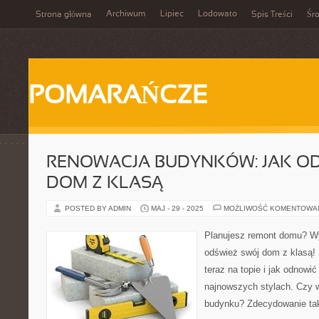
Archiwum
Lipiec
Lodowato
Strona główna
Spis Treści
Śr
POMARAŃCZE
RENOWACJA BUDYNKÓW: JAK O
DOM Z KLASĄ
POSTED BY ADMIN
MAJ - 29 - 2025
MOŻLIWOŚĆ KOMENTOWA
Planujesz remont domu? Wy
odśwież swój dom z klasą! 
teraz na topie i jak odnowi
najnowszych stylach. Czy 
budynku? Zdecydowanie ta