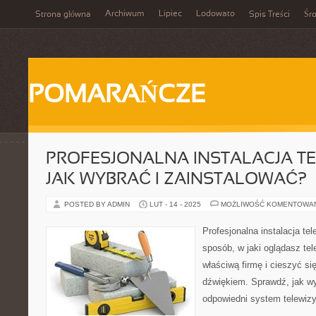
Archiwum
Lipiec
Lodowato
Strona główna
Spis Treści
Śr
POMARAŃCZE
PROFESJONALNA INSTALACJA TE
JAK WYBRAĆ I ZAINSTALOWAĆ?
POSTED BY ADMIN
LUT - 14 - 2025
MOŻLIWOŚĆ KOMENTOWA
Profesjonalna instalacja te
sposób, w jaki oglądasz te
właściwą firmę i cieszyć s
dźwiękiem. Sprawdź, jak wy
odpowiedni system telewizy