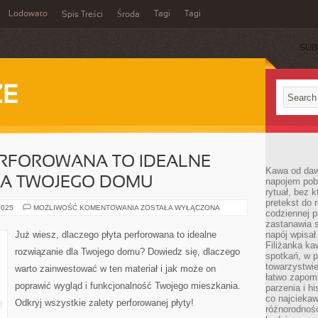
Lodowato
Tagi
Tagi
Spis Treści
Środa
SUB
ZE
ERFOROWANA TO IDEALNE
Kawa od dawn
LA TWOJEGO DOMU
napojem pob
rytuał, bez 
pretekst do 
CZEMU
2025
MOŻLIWOŚĆ KOMENTOWANIA
ZOSTAŁA WYŁĄCZONA
codziennej p
PŁYTA
PERFOROWANA
zastanawia s
TO
Już wiesz, dlaczego płyta perforowana to idealne
napój wpisał
IDEALNE
Filiżanka ka
ROZWIĄZANIE
rozwiązanie dla Twojego domu? Dowiedz się, dlaczego
DLA
spotkań, w p
TWOJEGO
towarzystwie
warto zainwestować w ten materiał i jak może on
DOMU
łatwo zapom
poprawić wygląd i funkcjonalność Twojego mieszkania.
parzenia i hi
co najciekaw
Odkryj wszystkie zalety perforowanej płyty!
różnorodnoś