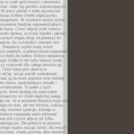
wa to znak gościnności i otwartości.
iowi, staje się gestem zapraszającym
W pracy potrafi z kolei wyznaczać
worząc krótkie chwile odpoczynku
owiązkami. W ostatnich latach rośnie
resowanie bardziej odpowiedzialnym
do kawy. Coraz więcej osób zwraca
unki uprawy, uczciwy handel i jakość
każdym etapie drogi od plantacji do
o ważne, bo za każdym ziarnem stoi
a. Świadomy wybór kawy może
sze praktyki, a jednocześnie poprawiać
 co trafia do kubka. Dobrze wypalona
go źródła to nie tylko lepszy smak,
szy szacunek dla całego procesu jej
. Choć kawa jest obecna w
 od lat, wciąż potrafi zaskakiwać.
wać ją na nowo poprzez inne metody
we ziarna, spokojniejsze rytuały i
 smakowanie. To jeden z tych
cia, które wydają się zwyczajne,
oświęcimy im chwili większej uwagi.
e się, że w porannej filiżance kryje się
rgia na start, ale też historia, kultura,
mały moment spokoju, którego w
świecie naprawdę warto pilnować.
a jest czymś więcej niż tylko
udzającym. Dla jednych to poranny
którego trudno zacząć dzień, dla innych
rozmowy, chwila przerwy albo element