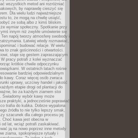
nać wszystkich metod ani rozróżniać
makowych, by naprawdę cieszyć się
em. Dla wielu ludzi najważniejsze
ostu to, że mogą na chwilę usiąść,
pobyć ze sobą albo z kimś bliskim.
że wymiar społeczny. Spotkanie przy
czymś innym niż zwykłe umówienie się
 Ten napój tworzy atmosferę swobody i
zatrzymania. Łatwiej wtedy rozmawiać,
spominać i budować relacje. W wielu
wa to znak gościnności i otwartości.
iowi, staje się gestem zapraszającym
W pracy potrafi z kolei wyznaczać
worząc krótkie chwile odpoczynku
owiązkami. W ostatnich latach rośnie
resowanie bardziej odpowiedzialnym
do kawy. Coraz więcej osób zwraca
unki uprawy, uczciwy handel i jakość
każdym etapie drogi od plantacji do
o ważne, bo za każdym ziarnem stoi
a. Świadomy wybór kawy może
sze praktyki, a jednocześnie poprawiać
 co trafia do kubka. Dobrze wypalona
go źródła to nie tylko lepszy smak,
szy szacunek dla całego procesu jej
. Choć kawa jest obecna w
 od lat, wciąż potrafi zaskakiwać.
wać ją na nowo poprzez inne metody
we ziarna, spokojniejsze rytuały i
 smakowanie. To jeden z tych