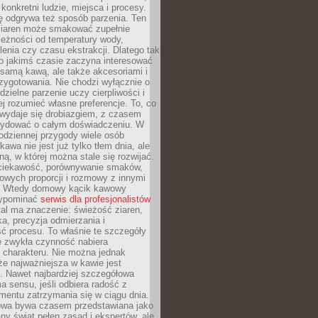
 konkretni ludzie, miejsca i procesy.
ę odgrywa też sposób parzenia. Ten
ziaren może smakować zupełnie
leżności od temperatury wody,
lenia czy czasu ekstrakcji. Dlatego tak
o jakimś czasie zaczyna interesować
o samą kawą, ale także akcesoriami i
zygotowania. Nie chodzi wyłącznie o
ielne parzenie uczy cierpliwości i
ej rozumieć własne preferencje. To, co
wydaje się drobiazgiem, z czasem
ydować o całym doświadczeniu. W
codziennej przygody wiele osób
kawa nie jest już tylko tłem dnia, ale
ną, w której można stale się rozwijać.
 ciekawość, porównywanie smaków,
owych proporcji i rozmowy z innymi
. Wtedy domowy kącik kawowy
zypominać
serwis dla profesjonalistów
al ma znaczenie: świeżość ziaren,
a, precyzja odmierzania i
ć procesu. To właśnie te szczegóły
e zwykła czynność nabiera
 charakteru. Nie można jednak
e najważniejsza w kawie jest
. Nawet najbardziej szczegółowa
a sensu, jeśli odbiera radość z
mentu zatrzymania się w ciągu dnia.
owa bywa czasem przedstawiana jako
y świat pełen zasad i ekspertów, ale