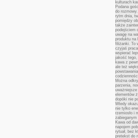
kulturach ka
Podana gośc
do rozmowy. 
rytm dnia, t
pomiędzy ob
także zainte
podejściem 
uwagę na war
produktu na 
filiżanki. T
czyjaś prac
wspierać lep
jakość tego,
kawa z pewne
ale też więk
powstawania
codzienności
Można odkry
parzenia, no
uważniejsze
elementów ży
dopóki nie p
Wtedy okazuj
nie tylko ene
rzemiosło i 
zabieganym 
Kawa od dawn
napojem pob
rytuał, bez 
pretekst do 