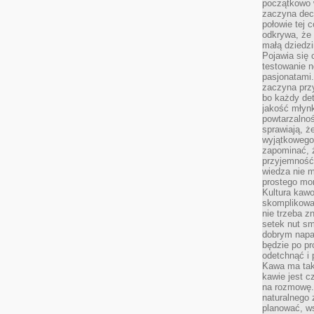
początkowo 
zaczyna dec
połowie tej 
odkrywa, że 
małą dziedzi
Pojawia się
testowanie n
pasjonatami
zaczyna pr
bo każdy det
jakość młynk
powtarzalnoś
sprawiają, ż
wyjątkowego
zapominać, ż
przyjemność
wiedza nie m
prostego mo
Kultura kaw
skomplikowan
nie trzeba z
setek nut s
dobrym napar
będzie po pr
odetchnąć i 
Kawa ma tak
kawie jest 
na rozmowę.
naturalnego 
planować, w