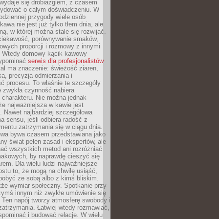
wydaje się drobiazgiem, z czasem
ydować o całym doświadczeniu. W
codziennej przygody wiele osób
kawa nie jest już tylko tłem dnia, ale
ną, w której można stale się rozwijać.
 ciekawość, porównywanie smaków,
owych proporcji i rozmowy z innymi
. Wtedy domowy kącik kawowy
zypominać
serwis dla profesjonalistów
al ma znaczenie: świeżość ziaren,
a, precyzja odmierzania i
ć procesu. To właśnie te szczegóły
e zwykła czynność nabiera
 charakteru. Nie można jednak
e najważniejsza w kawie jest
. Nawet najbardziej szczegółowa
a sensu, jeśli odbiera radość z
mentu zatrzymania się w ciągu dnia.
owa bywa czasem przedstawiana jako
y świat pełen zasad i ekspertów, ale
nać wszystkich metod ani rozróżniać
makowych, by naprawdę cieszyć się
em. Dla wielu ludzi najważniejsze
ostu to, że mogą na chwilę usiąść,
pobyć ze sobą albo z kimś bliskim.
że wymiar społeczny. Spotkanie przy
czymś innym niż zwykłe umówienie się
 Ten napój tworzy atmosferę swobody i
zatrzymania. Łatwiej wtedy rozmawiać,
spominać i budować relacje. W wielu