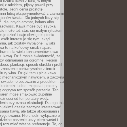
a czarna kawa z rana, w innym
pój z mlekiem, pijany powoli przy
ole. Jedni cenią prostotę i
 inni lubią eksperymentować z ziarnami
gionów świata. Dla jednych liczy się
, dla innych aromat, balans albo
wasowość. Kawa może być szybka i
ale może też stać się małym rytuałem,
kuje dzień i daje chwilę skupienia.
 osób interesuje się tym, skąd
rna, jak zostały wypalone i w jaki
wa to na końcowy smak naparu.
dawno dla wielu konsumentów kawa
tu kawą. Dziś rośnie świadomość, że
dzy odmianami są ogromne. Region
kość plantacji, sposób obróbki i profil
 znaczenie porównywalne z terroir
tury wina. Dzięki temu picie kawy
yć mechanicznym nawykiem, a zaczyna
 świadome obcowanie z produktem, za
 konkretni ludzie, miejsca i procesy.
ę odgrywa też sposób parzenia. Ten
ziaren może smakować zupełnie
leżności od temperatury wody,
lenia czy czasu ekstrakcji. Dlatego tak
o jakimś czasie zaczyna interesować
o samą kawą, ale także akcesoriami i
zygotowania. Nie chodzi wyłącznie o
ielne parzenie uczy cierpliwości i
ej rozumieć własne preferencje. To, co