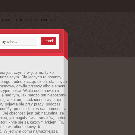
SCRIBE
FACEBOOK
TWITTER
a jest czymś więcej niż tylko
udzającym. Dla jednych to poranny
którego trudno zacząć dzień, dla innych
rozmowy, chwila przerwy albo element
rzyjemności. Wiele osób nawet nie
ię nad tym, jak bardzo ten niepozorny
 się w kulturę i codzienne zwyczaje.
wy pojawia się przy pracy, podczas
odróży, po obiedzie, w samotności i w
. Jej obecność jest tak naturalna, że
nieć, jak bogaty świat smaków, metod
storii kryje się za każdym łykiem. To,
sze w kulturze kawy, to jej
ć. W jednym domu najważniejsza