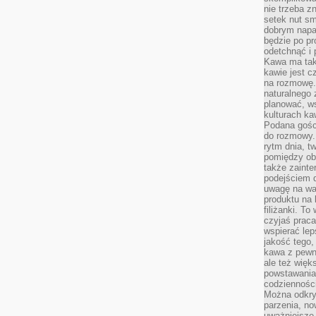
nie trzeba z
setek nut s
dobrym napar
będzie po pr
odetchnąć i 
Kawa ma tak
kawie jest 
na rozmowę.
naturalnego 
planować, w
kulturach ka
Podana gośc
do rozmowy. 
rytm dnia, t
pomiędzy ob
także zainte
podejściem 
uwagę na war
produktu na 
filiżanki. T
czyjaś prac
wspierać lep
jakość tego,
kawa z pewne
ale też więk
powstawania
codzienności
Można odkry
parzenia, no
uważniejsze