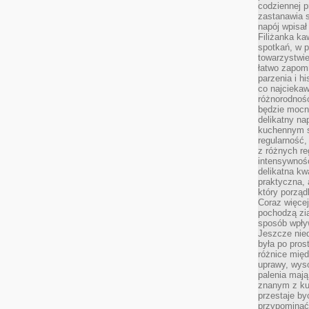
codziennej p
zastanawia s
napój wpisał
Filiżanka ka
spotkań, w p
towarzystwie
łatwo zapom
parzenia i hi
co najciekaw
różnorodnoś
będzie mocn
delikatny na
kuchennym st
regularność,
z różnych re
intensywność
delikatna k
praktyczna, 
który porząd
Coraz więcej
pochodzą zia
sposób wpły
Jeszcze nie
była po pros
różnice mię
uprawy, wyso
palenia mają
znanym z kul
przestaje b
przypominać