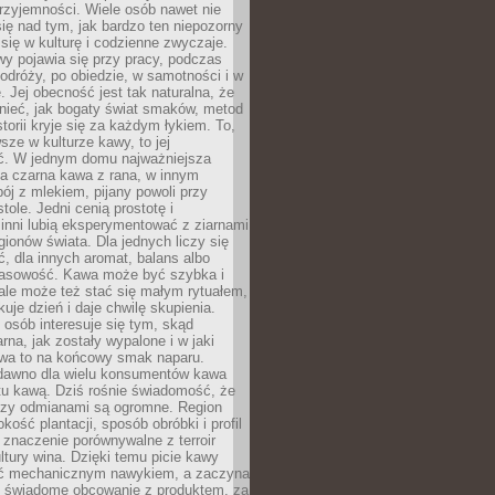
rzyjemności. Wiele osób nawet nie
ię nad tym, jak bardzo ten niepozorny
 się w kulturę i codzienne zwyczaje.
wy pojawia się przy pracy, podczas
odróży, po obiedzie, w samotności i w
. Jej obecność jest tak naturalna, że
nieć, jak bogaty świat smaków, metod
storii kryje się za każdym łykiem. To,
sze w kulturze kawy, to jej
ć. W jednym domu najważniejsza
a czarna kawa z rana, w innym
pój z mlekiem, pijany powoli przy
ole. Jedni cenią prostotę i
 inni lubią eksperymentować z ziarnami
gionów świata. Dla jednych liczy się
, dla innych aromat, balans albo
wasowość. Kawa może być szybka i
ale może też stać się małym rytuałem,
kuje dzień i daje chwilę skupienia.
 osób interesuje się tym, skąd
rna, jak zostały wypalone i w jaki
wa to na końcowy smak naparu.
dawno dla wielu konsumentów kawa
tu kawą. Dziś rośnie świadomość, że
dzy odmianami są ogromne. Region
kość plantacji, sposób obróbki i profil
 znaczenie porównywalne z terroir
tury wina. Dzięki temu picie kawy
yć mechanicznym nawykiem, a zaczyna
 świadome obcowanie z produktem, za