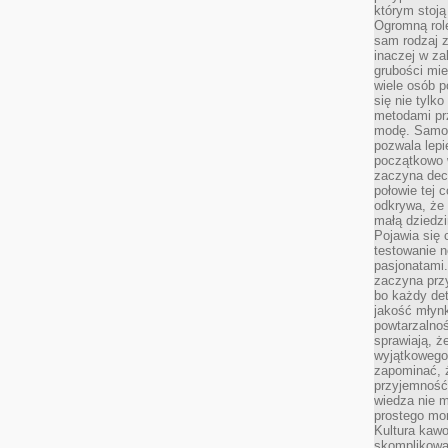
którym stoją
Ogromną rol
sam rodzaj 
inaczej w za
grubości mie
wiele osób p
się nie tylk
metodami pr
modę. Samodz
pozwala lepi
początkowo 
zaczyna dec
połowie tej 
odkrywa, że 
małą dziedzi
Pojawia się
testowanie n
pasjonatami
zaczyna pr
bo każdy det
jakość młynk
powtarzalnoś
sprawiają, ż
wyjątkowego
zapominać, ż
przyjemność
wiedza nie m
prostego mo
Kultura kaw
skomplikowan