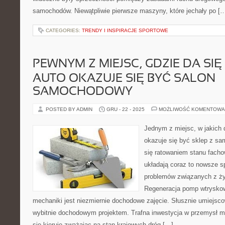
samochodów. Niewątpliwie pierwsze maszyny, które jechały po [
CATEGORIES:
TRENDY I INSPIRACJE SPORTOWE
PEWNYM Z MIEJSC, GDZIE DA SI
AUTO OKAZUJE SIĘ BYĆ SALON
SAMOCHODOWY
POSTED BY ADMIN
GRU - 22 - 2025
MOŻLIWOŚĆ KOMENTOWA
Jednym z miejsc, w jakich
okazuje się być sklep z s
się ratowaniem stanu facho
układają coraz to nowsze 
problemów związanych z ży
Regeneracja pomp wtryskow
mechaniki jest niezmiernie dochodowe zajęcie. Słusznie umiejsco
wybitnie dochodowym projektem. Trafna inwestycja w przemysł m
się kieruje zważając na stan krajowych dróg […]