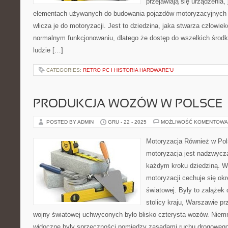
przejawiają się urządzenia, 
elementach używanych do budowania pojazdów motoryzacyjnych i
wlicza je do motoryzacji. Jest to dziedzina, jaka stwarza człowie
normalnym funkcjonowaniu, dlatego że dostęp do wszelkich środkó
ludzie […]
CATEGORIES:
RETRO PC I HISTORIA HARDWARE’U
PRODUKCJA WOZÓW W POLSCE
POSTED BY ADMIN
GRU - 22 - 2025
MOŻLIWOŚĆ KOMENTOWA
Motoryzacja Również w Pols
motoryzacja jest nadzwycz
każdym kroku dziedziną. W
motoryzacji cechuje się okr
światowej. Były to zalążek
stolicy kraju, Warszawie p
wojny światowej uchwyconych było blisko czterysta wozów. Niemn
widoczne były sprzeczności pomiędzy zasadami ruchu drogowego