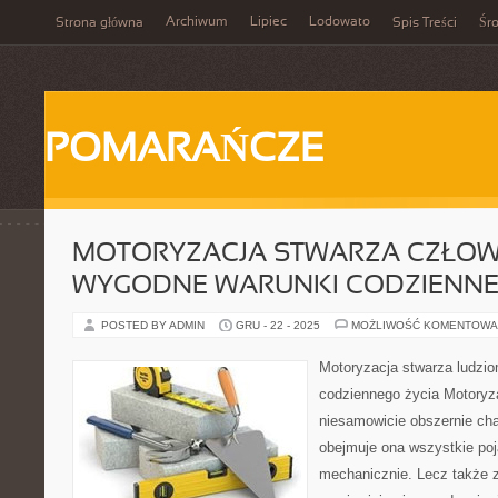
Archiwum
Lipiec
Lodowato
Strona główna
Spis Treści
Śr
POMARAŃCZE
MOTORYZACJA STWARZA CZŁOW
WYGODNE WARUNKI CODZIENNE
POSTED BY ADMIN
GRU - 22 - 2025
MOŻLIWOŚĆ KOMENTOWA
Motoryzacja stwarza ludzi
codziennego życia Motoryza
niesamowicie obszernie ch
obejmuje ona wszystkie poj
mechanicznie. Lecz także 