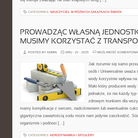
CATEGORIES:
NAUCZYCIEL W RÓŻNYCH ZAKĄTKACH ŚWIATA
PROWADZĄC WŁASNĄ JEDNOSTKĘ
MUSIMY KORZYSTAĆ Z TRANSP
POSTED BY ADMIN
GRU - 22 - 2025
MOŻLIWOŚĆ KOMENTOWA
Jak rozumie się samo przez
osób i Uniwersalnie uważa si
wody korzystnie wpływa na
Mało który producent wody 
jednakże, że nie każdy typ
zdrowym trunkiem dla wszys
mamy komplikacje z sercem, nadciśnieniem lub ewentualnie cukrz
gigantyczna zawartością sodu może nam jedynie zaszkodzić. Só
organizmie i podnosi […]
CATEGORIES:
AERODYNAMIKA I SPOJLERY