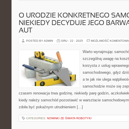
O URODZIE KONKRETNEGO SA
NIEKIEDY DECYDUJE JEGO BARWA
AUT
POSTED BY ADMIN
GRU - 22 - 2025
MOŻLIWOŚĆ KOMENTOWA
Warto wynajmując samochód
szczególną uwagę na koszt
korzysta z usług wprawneg
samochodowego, gdyż dziś 
a te jak nie ulega wątpliwo
samochodzie może się zep
czasem renowacja trwa godzinę, niekiedy parę godzin, aczkolwiek 
kiedy należy samochód pozostawić w warsztacie samochodowym na
zdoła być pokaźnym utrudnieniem […]
CATEGORIES:
NOWINKI ZE ŚWIATA ROBOTYKI