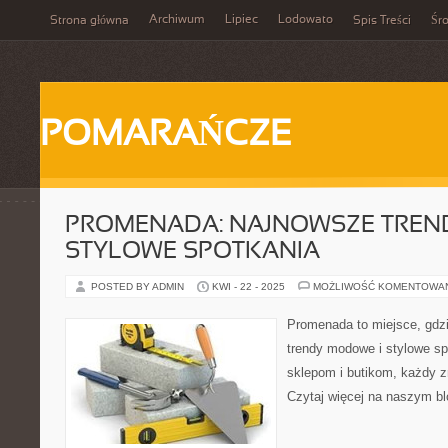
Archiwum
Lipiec
Lodowato
Strona główna
Spis Treści
Śr
POMARAŃCZE
PROMENADA: NAJNOWSZE TREN
STYLOWE SPOTKANIA
POSTED BY ADMIN
KWI - 22 - 2025
MOŻLIWOŚĆ KOMENTOWA
Promenada to miejsce, gdzi
trendy modowe i stylowe spo
sklepom i butikom, każdy zn
Czytaj więcej na naszym bl